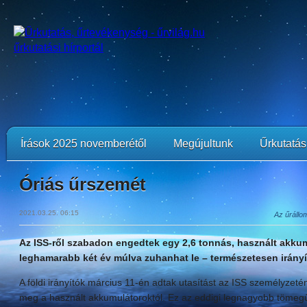
Írások 2025 novemberétől
Megújultunk
Űrkutatási
Óriás űrszemét
2021.03.25. 06:15
Az űrállo
Az ISS-ről szabadon engedtek egy 2,6 tonnás, használt akku
leghamarabb két év múlva zuhanhat le – természetesen irányít
A földi irányítók március 11-én adtak utasítást az ISS személyzet
meg a használt akkumulátoroktól. Ez az eddigi legnagyobb tömegű