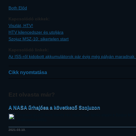
Both Előd
Kapcsolódó cikkek:
Viszlát, HTV!
HTV kilencedszer és utoljára
Szojuz MSZ-10: sikertelen start
Kapcsolódó linkek:
Az ISS-ről kidobott akkumulátorok pár évig még pályán maradnak 
Cikk nyomtatása
Ezt olvasta már?
A NASA űrhajósa a következő Szojuzon
Amerikai részről Mark Vande Hei repül majd április elején a Szojuz MS
Űrállomásra (ISS).
2021.03.10.