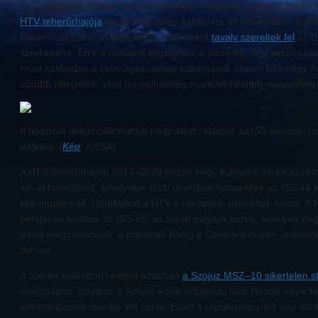
egy raklapra erősítve szabadultak meg. Magán a raklapon Japán 
HTV teherűrhajója
tavaly májusban szállította az ISS-re azt a hat 
kapacitású Li-ion akkumulátort, amelyeket
tavaly szereltek fel
az IS
szerkezetre. Erre a raklapra rögzítették a lecserélt, régi akkumulá
most szabadon a csomagot, amely számítások szerint két–négy év
sűrűbb rétegeibe, ahol (remélhetőleg maradéktalanul) megsemmis
A használt akkumulátorokkal megrakott raklapot az ISS kanadai robo
pályára. (
Kép
: NASA)
A HTV teherűrhajón 2017–2020 között négy küldetés során szállítot
ion akkumulátort, amelyekre több űrsétával lecserélték az ISS 48 
akkumulátorait. Utóbbiakat a HTV-k raklapjain gyűjtöttek össze. A
befejezve leváltak az ISS-ről, és olyan pályára tértek, amelyen n
lépve megsemmisült, a maradék pedig a Csendes-óceán „műholdte
zuhant.
A cserék kialakított rendjét azonban
a Szojuz MSZ–10 sikertelen st
megzavarta, ugyanis a Szojuz egyik űrhajósa, Nick Hauge egyik f
akkumulátorok cseréje lett volna. Ezért a repülésirányítók úgy dönt