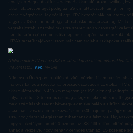
amelyik a Hague által felszerelendő akkumulátorokat szállítja, levál
akkumulátorcsomagot pedig az ISS-en raktározzák, amíg nem nyíl
csere elvégzésére. Így végül egy HTV lecserélt akkumulátorok nélk
vagyis az ISS-en maradt egy többlet akkumulátorcsomag. Miután 
végrehajtották, az utolsó raklapra szerelt utolsó csomagtól kellet
nem teherűrhajón semmisítik meg, mert Japán már nem küld több 
HTV-X teherűrhajókon viszont már nem tudják a raklapokat szállíta
A kilencedik HTV-vel az ISS-re vitt raklap az akkumulátorokkal Chile
űrállomástól. (
Kép
: NASA)
A Johnson Űrközpont repülésirányítói március 11-én utasították az
méteres kanadai robotkarral eresszék szabadon az utolsó HTV-s rak
akkumulátorokkal. A 420 km magasan (az ISS jelenlegi keringési
pályára állított, 2,6 tonnás csomag a légköri fékeződés miatt egyr
majd számítások szerint két–négy év múlva belép a sűrűbb légkörb
a csomag „veszélyt nem okozva” semmisül majd meg a légkörben
arra, hogy darabjai egészben zuhannának a felszínre. Ugyanakkor
hogy a tekintélyes méretű űrszemét az ISS-étől kellően eltérő pályá
annak a veszélye, hogy néhány keringés után az ISS közelébe sod