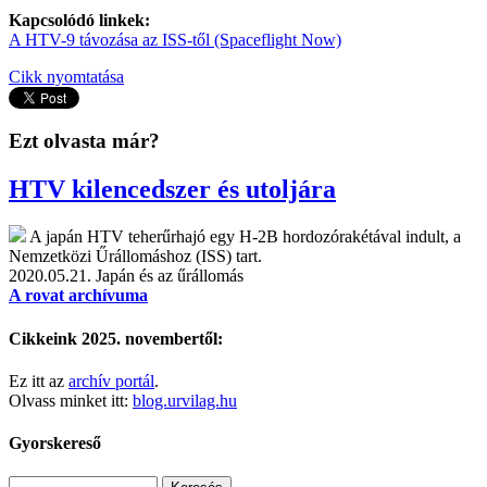
Kapcsolódó linkek:
A HTV-9 távozása az ISS-től (Spaceflight Now)
Cikk nyomtatása
Ezt olvasta már?
HTV kilencedszer és utoljára
A japán HTV teherűrhajó egy H-2B hordozórakétával indult, a
Nemzetközi Űrállomáshoz (ISS) tart.
2020.05.21.
Japán és az űrállomás
A rovat archívuma
Cikkeink 2025. novembertől:
Ez itt az
archív portál
.
Olvass minket itt:
blog.urvilag.hu
Gyorskereső