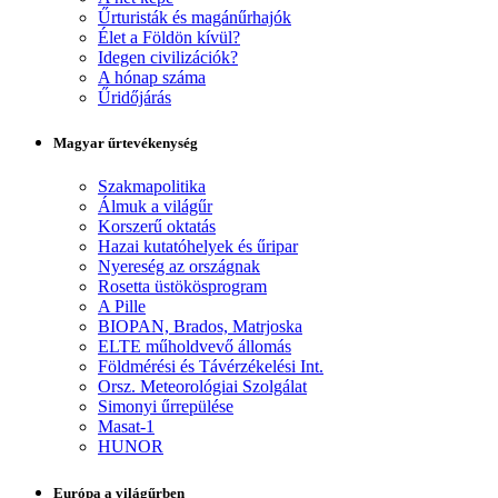
Űrturisták és magánűrhajók
Élet a Földön kívül?
Idegen civilizációk?
A hónap száma
Űridőjárás
Magyar űrtevékenység
Szakmapolitika
Álmuk a világűr
Korszerű oktatás
Hazai kutatóhelyek és űripar
Nyereség az országnak
Rosetta üstökösprogram
A Pille
BIOPAN, Brados, Matrjoska
ELTE műholdvevő állomás
Földmérési és Távérzékelési Int.
Orsz. Meteorológiai Szolgálat
Simonyi űrrepülése
Masat-1
HUNOR
Európa a világűrben