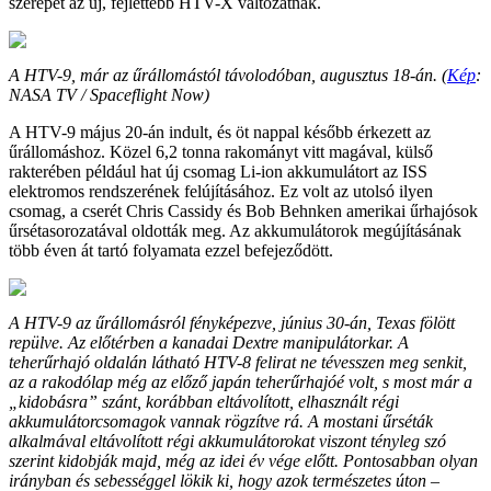
szerepét az új, fejlettebb HTV-X változatnak.
A HTV-9, már az űrállomástól távolodóban, augusztus 18-án. (
Kép
:
NASA TV / Spaceflight Now)
A HTV-9 május 20-án indult, és öt nappal később érkezett az
űrállomáshoz. Közel 6,2 tonna rakományt vitt magával, külső
rakterében például hat új csomag Li-ion akkumulátort az ISS
elektromos rendszerének felújításához. Ez volt az utolsó ilyen
csomag, a cserét Chris Cassidy és Bob Behnken amerikai űrhajósok
űrsétasorozatával oldották meg. Az akkumulátorok megújításának
több éven át tartó folyamata ezzel befejeződött.
A HTV-9 az űrállomásról fényképezve, június 30-án, Texas fölött
repülve. Az előtérben a kanadai Dextre manipulátorkar. A
teherűrhajó oldalán látható HTV-8 felirat ne tévesszen meg senkit,
az a rakodólap még az előző japán teherűrhajóé volt, s most már a
„kidobásra” szánt, korábban eltávolított, elhasznált régi
akkumulátorcsomagok vannak rögzítve rá. A mostani űrséták
alkalmával eltávolított régi akkumulátorokat viszont tényleg szó
szerint kidobják majd, még az idei év vége előtt. Pontosabban olyan
irányban és sebességgel lökik ki, hogy azok természetes úton –