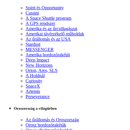
Spirit és Opportunity
Cassini
A Space Shuttle program
A GPS rendszer
Amerika és az űrcsillagászat
Amerikai távérzékelő műholdak
Az űrállomás és az USA
Stardust
MESSENGER
Amerika hordozórakétái
Deep Impact
New Horizons
Orion, Ares, SLS
A Holdnál
Curiosity
SpaceX
Artemis
Perseverance
Oroszország a világűrben
Az űrállomás és Oroszország
Orosz hordozórakéták