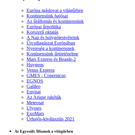
Európa igáslovai a világűrben
Kontinensünk hajósai
Az űrállomás és kontinensünk
Európai űrpolitika
Korszerű oktatás
A Nap és bolygótestvéreink
Űrcsillagászat Európában
Nyereség a kontinensnek
Kontinensünk űrtörténelme
Mars Express és Beagle-2
Huygens
Venus Express
GMES - Copernicus
EGNOS
Galileo
Envisat
Az Ariane rakéták
Meteosat
Ulysses
ExoMars
Űrhajós-kiválasztás 2021
Az Egyesült Államok a világűrben