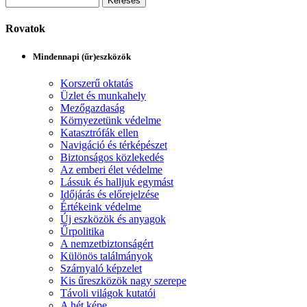
Rovatok
Mindennapi (űr)eszközök
Korszerű oktatás
Üzlet és munkahely
Mezőgazdaság
Környezetünk védelme
Katasztrófák ellen
Navigáció és térképészet
Biztonságos közlekedés
Az emberi élet védelme
Lássuk és halljuk egymást
Időjárás és előrejelzése
Értékeink védelme
Új eszközök és anyagok
Űrpolitika
A nemzetbiztonságért
Különös találmányok
Szárnyaló képzelet
Kis űreszközök nagy szerepe
Távoli világok kutatói
A hét képe