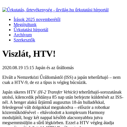
Írások 2025 novemberétől
Megújultunk
Űrkutatási hírportál
Archívum
Szerkesztők
Viszlát, HTV!
2020.08.19 15:15
Japán és az űrállomás
Elvált a Nemzetközi Űrállomástól (ISS) a japán teherűrhajó – nem
csak a HTV-9, de ez a típus is végleg búcsúzik.
Japán sikeres HTV
(H-2 Transfer Vehicle)
teherűrhajó-sorozatának
utolsó, kilencedik példánya 85 nap után befejezte küldetését az ISS-
nél. A henger alakú űrjármű augusztus 18-án hulladékkal,
feleslegessé vált dolgokkal megrakodva – először a robotkar
közreműködésével – eltávolodott a komplexum Harmony
moduljától, hogy két nappal később alacsonyabbra jutva
megsemmisüljön a sűrű légkörben. Ezzel a HTV végleg átadja