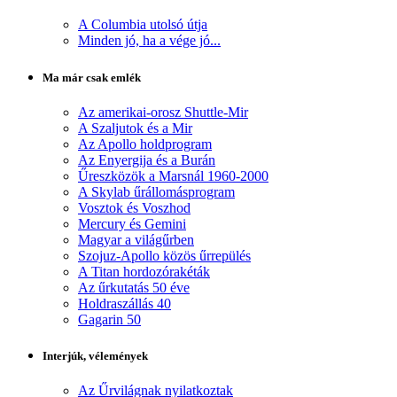
A Columbia utolsó útja
Minden jó, ha a vége jó...
Ma már csak emlék
Az amerikai-orosz Shuttle-Mir
A Szaljutok és a Mir
Az Apollo holdprogram
Az Enyergija és a Burán
Űreszközök a Marsnál 1960-2000
A Skylab űrállomásprogram
Vosztok és Voszhod
Mercury és Gemini
Magyar a világűrben
Szojuz-Apollo közös űrrepülés
A Titan hordozórakéták
Az űrkutatás 50 éve
Holdraszállás 40
Gagarin 50
Interjúk, vélemények
Az Űrvilágnak nyilatkoztak