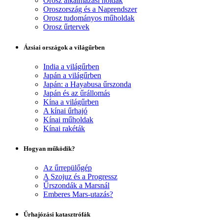
Orosz alkalmazási holdak
Oroszország és a Naprendszer
Orosz tudományos műholdak
Orosz űrtervek
Ázsiai országok a világűrben
India a világűrben
Japán a világűrben
Japán: a Hayabusa űrszonda
Japán és az űrállomás
Kína a világűrben
A kínai űrhajó
Kínai műholdak
Kínai rakéták
Hogyan működik?
Az űrrepülőgép
A Szojuz és a Progressz
Űrszondák a Marsnál
Emberes Mars-utazás?
Űrhajózási katasztrófák