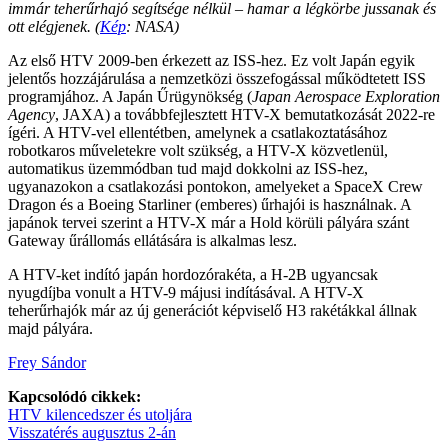
immár teherűrhajó segítsége nélkül – hamar a légkörbe jussanak és
ott elégjenek. (
Kép
: NASA)
Az első HTV 2009-ben érkezett az ISS-hez. Ez volt Japán egyik
jelentős hozzájárulása a nemzetközi összefogással működtetett ISS
programjához. A Japán Űrügynökség (
Japan Aerospace Exploration
Agency
, JAXA) a továbbfejlesztett HTV-X bemutatkozását 2022-re
ígéri. A HTV-vel ellentétben, amelynek a csatlakoztatásához
robotkaros műveletekre volt szükség, a HTV-X közvetlenül,
automatikus üzemmódban tud majd dokkolni az ISS-hez,
ugyanazokon a csatlakozási pontokon, amelyeket a SpaceX Crew
Dragon és a Boeing Starliner (emberes) űrhajói is használnak. A
japánok tervei szerint a HTV-X már a Hold körüli pályára szánt
Gateway űrállomás ellátására is alkalmas lesz.
A HTV-ket indító japán hordozórakéta, a H-2B ugyancsak
nyugdíjba vonult a HTV-9 májusi indításával. A HTV-X
teherűrhajók már az új generációt képviselő H3 rakétákkal állnak
majd pályára.
Frey Sándor
Kapcsolódó cikkek:
HTV kilencedszer és utoljára
Visszatérés augusztus 2-án