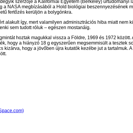
ndegyik szerzője a Kaliforniai Egyetem (Berkeley) űrtudományi 
edig a NASA megbízásából a Hold biológiai beszennyezésének m
etű fertőzés kerüljön a bolygónkra.
t alakult így, mert valamilyen adminisztrációs hiba miatt nem k
senki sem tudott róluk – egészen mostanáig.
intát hoztak magukkal vissza a Földre, 1969 és 1972 között. A 
tték, hogy a hiányzó 18 g egyszerűen megsemmisült a tesztek sor
 kizárva, hogy a jövőben újra kutatók kezébe jut a tartalmuk. 
ött.
 (Space.com)