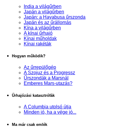
India a világűrben
Japán a világűrben
Japán: a Hayabusa űrszonda
Japán és az űrállomás
Kína a világűrben
A kínai űrhajó
Kínai műholdak
Kínai rakéták
Hogyan működik?
Az űrrepülőgép
A Szojuz és a Progressz
Űrszondák a Marsnál
Emberes Mars-utazás?
Űrhajózási katasztrófák
A Columbia utolsó útja
Minden jó, ha a vége jó...
Ma már csak emlék