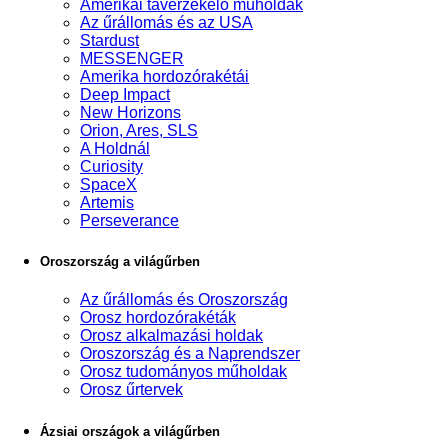
Amerikai távérzékelő műholdak
Az űrállomás és az USA
Stardust
MESSENGER
Amerika hordozórakétái
Deep Impact
New Horizons
Orion, Ares, SLS
A Holdnál
Curiosity
SpaceX
Artemis
Perseverance
Oroszország a világűrben
Az űrállomás és Oroszország
Orosz hordozórakéták
Orosz alkalmazási holdak
Oroszország és a Naprendszer
Orosz tudományos műholdak
Orosz űrtervek
Ázsiai országok a világűrben