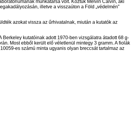
laboratóriumának munkatársa volt. Köztük Melvin Calvin, aki
egakadályozásán, illetve a visszaúton a Föld „védelmén”
üldték azokat vissza az űrhivatalnak, miután a kutatók az
Berkeley kutatóinak adott 1970-ben vizsgálatra átadott 68 g-
án. Most ebből került elő véletlenül mintegy 3 gramm. A fiolák
A 10059-es számú minta ugyanis olyan breccsát tartalmaz az