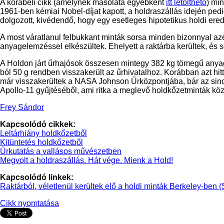
A korabeli cikk (amelynek másolata egyébként
itt letölthető
) mi
1961-ben kémiai Nobel-díjat kapott, a holdraszállás idején p
dolgozott, kivédendő, hogy egy esetleges hipotetikus holdi ered
A most váratlanul felbukkant minták sorsa minden bizonnyal azér
anyagelemzéssel elkészültek. Ehelyett a raktárba kerültek, és 
A Holdon járt űrhajósok összesen mintegy 382 kg tömegű anyagm
ból 50 g rendben visszakerült az űrhivatalhoz. Korábban azt hi
már visszakerültek a NASA Johnson Űrközpontjába, bár az sincs
Apollo-11 gyűjtéséből, ami ritka a meglevő holdkőzetminták köz
Frey Sándor
Kapcsolódó cikkek:
Leltárhiány holdkőzetből
Kitüntetés holdkőzetből
Űrkutatás a vallásos művészetben
Megvolt a holdraszállás. Hát vége. Mienk a Hold!
Kapcsolódó linkek:
Raktárból, véletlenül kerültek elő a holdi minták Berkeley-ben
Cikk nyomtatása