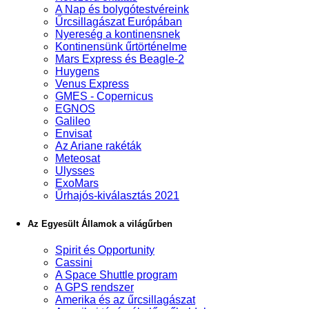
A Nap és bolygótestvéreink
Űrcsillagászat Európában
Nyereség a kontinensnek
Kontinensünk űrtörténelme
Mars Express és Beagle-2
Huygens
Venus Express
GMES - Copernicus
EGNOS
Galileo
Envisat
Az Ariane rakéták
Meteosat
Ulysses
ExoMars
Űrhajós-kiválasztás 2021
Az Egyesült Államok a világűrben
Spirit és Opportunity
Cassini
A Space Shuttle program
A GPS rendszer
Amerika és az űrcsillagászat