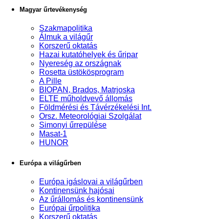
Magyar űrtevékenység
Szakmapolitika
Álmuk a világűr
Korszerű oktatás
Hazai kutatóhelyek és űripar
Nyereség az országnak
Rosetta üstökösprogram
A Pille
BIOPAN, Brados, Matrjoska
ELTE műholdvevő állomás
Földmérési és Távérzékelési Int.
Orsz. Meteorológiai Szolgálat
Simonyi űrrepülése
Masat-1
HUNOR
Európa a világűrben
Európa igáslovai a világűrben
Kontinensünk hajósai
Az űrállomás és kontinensünk
Európai űrpolitika
Korszerű oktatás