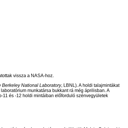
jutottak vissza a NASA-hoz.
 Berkeley National Laboratory
, LBNL). A holdi talajmintákat
a laboratórium munkatársa bukkant rá még áprilisban. A
lo-11 és -12 holdi mintáiban előforduló szénvegyületek