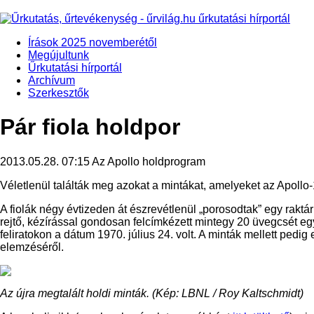
Írások 2025 novemberétől
Megújultunk
Űrkutatási hírportál
Archívum
Szerkesztők
Pár fiola holdpor
2013.05.28. 07:15
Az Apollo holdprogram
Véletlenül találták meg azokat a mintákat, amelyeket az Apollo
A fiolák négy évtizeden át észrevétlenül „porosodtak” egy rak
rejtő, kézírással gondosan felcímkézett mintegy 20 üvegcsét e
feliratokon a dátum 1970. július 24. volt. A minták mellett pedi
elemzéséről.
Az újra megtalált holdi minták. (Kép: LBNL / Roy Kaltschmidt)