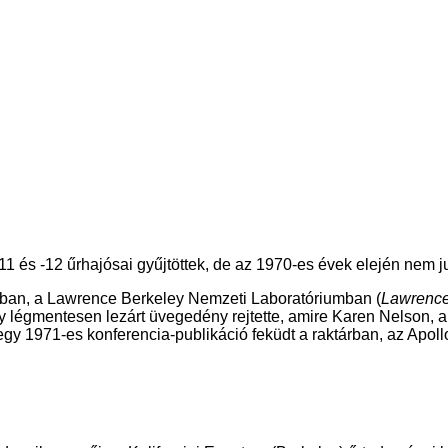
-11 és -12 űrhajósai gyűjtöttek, de az 1970-es évek elején nem 
tárban, a Lawrence Berkeley Nemzeti Laboratóriumban (
Lawrence
gy légmentesen lezárt üvegedény rejtette, amire Karen Nelson, 
g egy 1971-es konferencia-publikáció feküdt a raktárban, az Apol