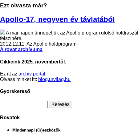
Ezt olvasta már?
Apollo-17, negyven év távlatából
A mai napon ünnepeljük az Apollo program utolsó holdraszál
felszínére.
2012.12.11.
Az Apollo holdprogram
A rovat archívuma
Cikkeink 2025. novembertől:
Ez itt az
archív portál
.
Olvass minket itt:
blog.urvilag.hu
Gyorskereső
Rovatok
Mindennapi (űr)eszközök