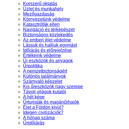
Korszerű oktatás
Üzlet és munkahely
Mezőgazdaság
Környezetünk védelme
Katasztrófák ellen
Navigáció és térképészet
Biztonságos közlekedés
Az emberi élet védelme
Lássuk és halljuk egymást
Időjárás és előrejelzése
Értékeink védelme
Új eszközök és anyagok
Űrpolitika
A nemzetbiztonságért
Különös találmányok
Szárnyaló képzelet
Kis űreszközök nagy szerepe
Távoli világok kutatói
A hét képe
Űrturisták és magánűrhajók
Élet a Földön kívül?
Idegen civilizációk?
A hónap száma
Űridőjárás