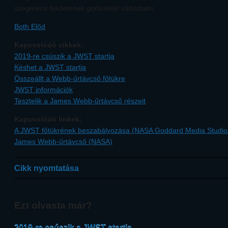
szegmens felületének görbületét változtatni.
Both Előd
Kapcsolódó cikkek:
2019-re csúszik a JWST startja
Késhet a JWST startja
Összeállt a Webb-űrtávcső főtükre
JWST információk
Tesztelik a James Webb-űrtávcső részeit
Kapcsolódó linkek:
A JWST főtükrének beszabályozása (NASA Goddard Media Studio
James Webb-űrtávcső (NASA)
Cikk nyomtatása
Ezt olvasta már?
2019-re csúszik a JWST startja