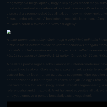
megmozgatva megállapítják, hogy a kép egyes részeit melyik tük
majd a hullámfront érzékelésének és beállításának
(Wave Front Se
eljárással a szegmenseket úgy állítják be, hogy mindegyiknek a 
fókuszpontba érkezzék. A beállításhoz speciális lézert használnak, 
működés során a távcsőbe érkező csillagfényt.
A tükör pontos beszabályozását, majd a világűrbeli működés közbe
biztosítását az aktuátoroknak nevezett mechanikus mozgató ele
hátoldalához hét aktuátort erősítenek, az ábrán látható elrendezés
készült szegmensek átmérője 1,32 méter, tömege kb. 20 kg. (Kép
A beállítás pontosságát a sokhullámhosszú interferométernek nevez
beszabályozás akkor tökéletes, ha a szegmensek az interferencia
csúcsot hoznak létre, hanem az összes szegmens képe egyetlen 
berendezésben a lézer fényét két részre bontják. Az egyik része 
visszaverődik a főtükörről (vagy annak vizsgált szegmenséről), a 
referenciahullámként szolgál. A két hullámot egyesítve állítják elő 
amelyet elemezve a pontos beszabályozás elvégezhető.