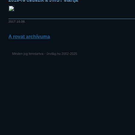
A régóta várt James Webb-űrtávcső indítási dátuma 2018 októberéről 201
módosult. Az ok az berendezések integrációjának elhúzódása.
2017.10.08.
A rovat archívuma
Minden jog fenntartva - űrvilág.hu 2002-2025