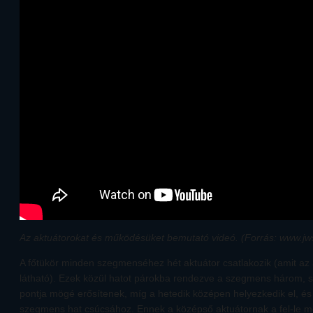
Az aktuátorokat és működésüket bemutató videó. (Forrás: www.jws
A főtükör minden szegmenséhez hét aktuátor csatlakozik (amit az a
látható). Ezek közül hatot párokba rendezve a szegmens három, 
pontja mögé erősítenek, míg a hetedik középen helyezkedik el, és
szegmens hat csúcsához. Ennek a középső aktuátornak a fel-le m