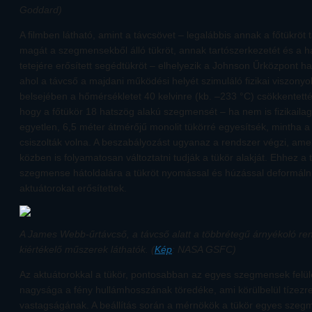
Goddard)
A filmben látható, amint a távcsövet – legalábbis annak a főtükröt 
magát a szegmensekből álló tükröt, annak tartószerkezetét és a 
tetejére erősített segédtükröt – elhelyezik a Johnson Űrközpont 
ahol a távcső a majdani működési helyét szimuláló fizikai viszonyo
belsejében a hőmérsékletet 40 kelvinre (kb. –233 °C) csökkentetté
hogy a főtükör 18 hatszög alakú szegmensét – ha nem is fizikailag,
egyetlen, 6,5 méter átmérőjű monolit tükörré egyesítsék, mintha a
csiszolták volna. A beszabályozást ugyanaz a rendszer végzi, ame
közben is folyamatosan változtatni tudják a tükör alakját. Ehhez 
szegmense hátoldalára a tükröt nyomással és húzással deformáln
aktuátorokat erősítettek.
A James Webb-űrtávcső, a távcső alatt a többrétegű árnyékoló ren
kiértékelő műszerek láthatók. (
Kép
: NASA GSFC)
Az aktuátorokkal a tükör, pontosabban az egyes szegmensek felüle
nagysága a fény hullámhosszának töredéke, ami körülbelül tízezr
vastagságának. A beállítás során a mérnökök a tükör egyes szegm