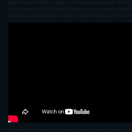
BepiColombo küldetés startjával (lásd korábbi cikkeinket). Ettől füg
előkészületei, a NASA Goddard Űrközpontja a közelmúltban tette 
beszabályozásáról készített videót, amelyet ezúton adunk közre o
A James Webb-űrtávcső főtükrének beszabályozását bemutató vi