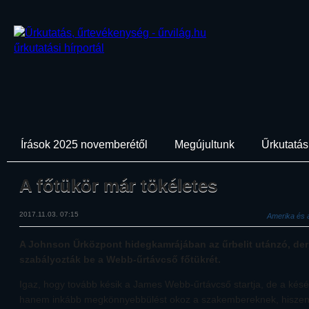
Írások 2025 novemberétől
Megújultunk
Űrkutatási
A főtükör már tökéletes
2017.11.03. 07:15
Amerika és a
A Johnson Űrközpont hidegkamrájában az űrbelit utánzó, de
szabályozták be a Webb-űrtávcső főtükrét.
Igaz, hogy tovább késik a James Webb-űrtávcső startja, de a késés
hanem inkább megkönnyebbülést okoz a szakembereknek, hiszen í