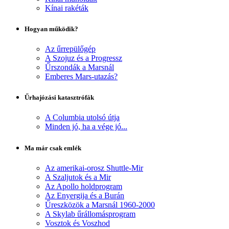
Kínai rakéták
Hogyan működik?
Az űrrepülőgép
A Szojuz és a Progressz
Űrszondák a Marsnál
Emberes Mars-utazás?
Űrhajózási katasztrófák
A Columbia utolsó útja
Minden jó, ha a vége jó...
Ma már csak emlék
Az amerikai-orosz Shuttle-Mir
A Szaljutok és a Mir
Az Apollo holdprogram
Az Enyergija és a Burán
Űreszközök a Marsnál 1960-2000
A Skylab űrállomásprogram
Vosztok és Voszhod