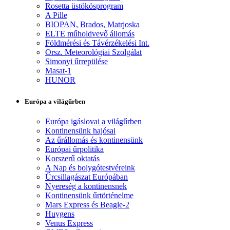
Rosetta üstökösprogram
A Pille
BIOPAN, Brados, Matrjoska
ELTE műholdvevő állomás
Földmérési és Távérzékelési Int.
Orsz. Meteorológiai Szolgálat
Simonyi űrrepülése
Masat-1
HUNOR
Európa a világűrben
Európa igáslovai a világűrben
Kontinensünk hajósai
Az űrállomás és kontinensünk
Európai űrpolitika
Korszerű oktatás
A Nap és bolygótestvéreink
Űrcsillagászat Európában
Nyereség a kontinensnek
Kontinensünk űrtörténelme
Mars Express és Beagle-2
Huygens
Venus Express