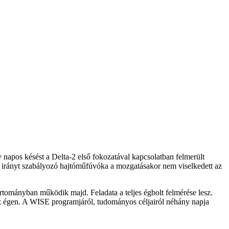
 napos késést a Delta-2 első fokozatával kapcsolatban felmerült
ési irányt szabályozó hajtóműfúvóka a mozgatásakor nem viselkedett az
rtományban működik majd. Feladata a teljes égbolt felmérése lesz.
az égen. A WISE programjáról, tudományos céljairól néhány napja