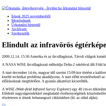
Írások 2025 novemberétől
Megújultunk
Űrkutatási hírportál
Archívum
Szerkesztők
Elindult az infravörös égtérkép
2009.12.14. 15:30
Amerika és az űrcsillagászat, Távoli világok kutató
A NASA WISE űrcsillagászati műholdja Delta-2 rakétával állt Föld kö
A start december 14-én, magyar idő szerint 15:09-kor történt a kalifo
kisebb technikai probléma akadályozta. A start előtti teszteléseknél 
előírásoknak megfelelően. A gyanús alkatrészt kicserélték.
A WISE
(Wide-field Infrared Survey Explorer)
egy 40 cm-es tükörátmé
Elődeiét nagyságrendekkel meghaladó érzékenységének köszönhetően tö
részletesen is írtunk beharangozó cikkünkben (ld. az oldal alján).