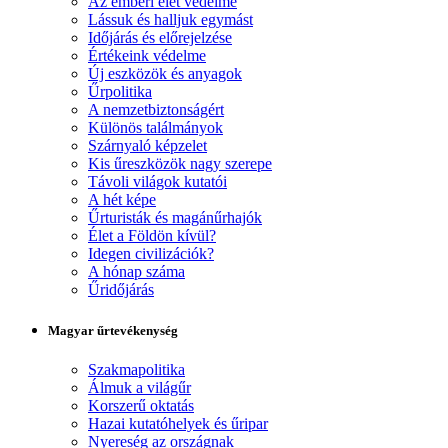
Az emberi élet védelme
Lássuk és halljuk egymást
Időjárás és előrejelzése
Értékeink védelme
Új eszközök és anyagok
Űrpolitika
A nemzetbiztonságért
Különös találmányok
Szárnyaló képzelet
Kis űreszközök nagy szerepe
Távoli világok kutatói
A hét képe
Űrturisták és magánűrhajók
Élet a Földön kívül?
Idegen civilizációk?
A hónap száma
Űridőjárás
Magyar űrtevékenység
Szakmapolitika
Álmuk a világűr
Korszerű oktatás
Hazai kutatóhelyek és űripar
Nyereség az országnak