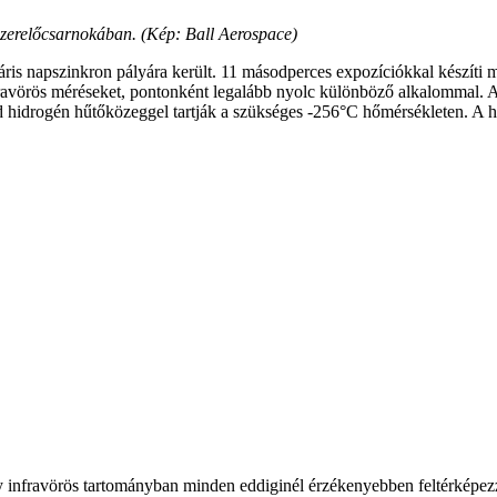
 szerelőcsarnokában. (Kép: Ball Aerospace)
áris napszinkron pályára került. 11 másodperces expozíciókkal készíti 
nfravörös méréseket, pontonként legalább nyolc különböző alkalommal. A
árd hidrogén hűtőközeggel tartják a szükséges -256°C hőmérsékleten. A
infravörös tartományban minden eddiginél érzékenyebben feltérképezz