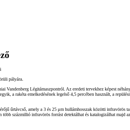
ező
i
rüli pályára.
rniai Vandenberg Légitámaszpontról. Az eredeti tervekhez képest néhány
az egyik, a rakéta emelkedésének legelső 4,5 percében használt, a repül
rőjű űrtávcső, amely a 3 és 25 μm hullámhosszak közötti infravörös ta
bb százmillió infravörös forrást detektálhat és katalogizálhat majd 