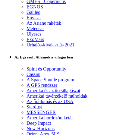
GMES - Copernicus
EGNOS
Galileo
Envisat
Az Ariane rakéták
Meteosat
Ulysses
ExoMars
Űrhajós-kiválasztás 2021
Az Egyesült Államok a világűrben
Spirit és Opportunity
Cassini
A Space Shuttle program
A GPS rendszer
Amerika és az űrcsillagászat
Amerikai távérzékelő műholdak
Az űrállomás és az USA
Stardust
MESSENGER
Amerika hordozórakétái
Deep Impact
New Horizons
Orion, Ares, SLS