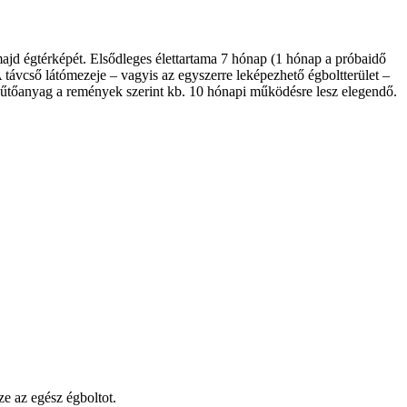
majd égtérképét. Elsődleges élettartama 7 hónap (1 hónap a próbaidő
 távcső látómezeje – vagyis az egyszerre leképezhető égboltterület –
 hűtőanyag a remények szerint kb. 10 hónapi működésre lesz elegendő.
e az egész égboltot.