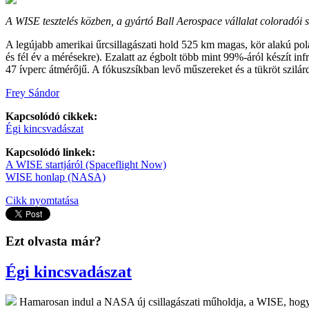
A WISE tesztelés közben, a gyártó Ball Aerospace vállalat coloradói
A legújabb amerikai űrcsillagászati hold 525 km magas, kör alakú pol
és fél év a mérésekre). Ezalatt az égbolt több mint 99%-áról készít i
47 ívperc átmérőjű. A fókuszsíkban levő műszereket és a tükröt szil
Frey Sándor
Kapcsolódó cikkek:
Égi kincsvadászat
Kapcsolódó linkek:
A WISE startjáról (Spaceflight Now)
WISE honlap (NASA)
Cikk nyomtatása
Ezt olvasta már?
Égi kincsvadászat
Hamarosan indul a NASA új csillagászati műholdja, a WISE, hogy 