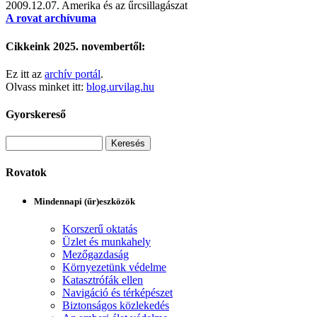
2009.12.07.
Amerika és az űrcsillagászat
A rovat archívuma
Cikkeink 2025. novembertől:
Ez itt az
archív portál
.
Olvass minket itt:
blog.urvilag.hu
Gyorskereső
Rovatok
Mindennapi (űr)eszközök
Korszerű oktatás
Üzlet és munkahely
Mezőgazdaság
Környezetünk védelme
Katasztrófák ellen
Navigáció és térképészet
Biztonságos közlekedés