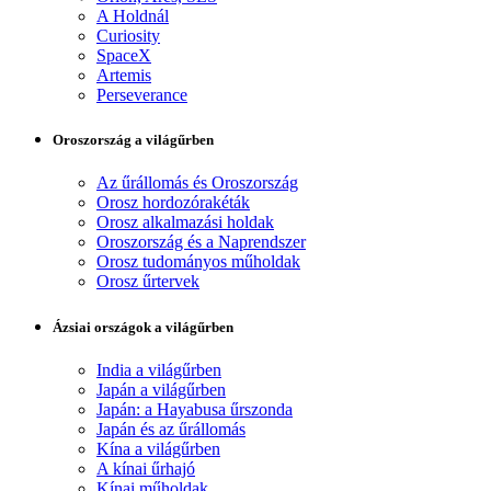
A Holdnál
Curiosity
SpaceX
Artemis
Perseverance
Oroszország a világűrben
Az űrállomás és Oroszország
Orosz hordozórakéták
Orosz alkalmazási holdak
Oroszország és a Naprendszer
Orosz tudományos műholdak
Orosz űrtervek
Ázsiai országok a világűrben
India a világűrben
Japán a világűrben
Japán: a Hayabusa űrszonda
Japán és az űrállomás
Kína a világűrben
A kínai űrhajó
Kínai műholdak