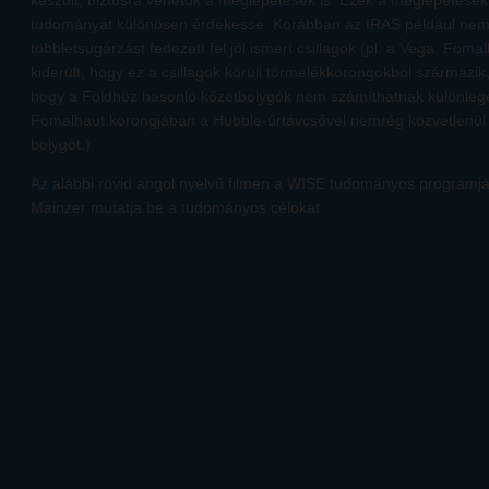
készült, biztosra vehetők a meglepetések is. Ezek a meglepetések 
tudományát különösen érdekessé. Korábban az IRAS például nem 
többletsugárzást fedezett fel jól ismert csillagok (pl. a Vega, Fom
kiderült, hogy ez a csillagok körüli törmelékkorongokból származik,
hogy a Földhöz hasonló kőzetbolygók nem számíthatnak különleg
Fomalhaut korongjában a Hubble-űrtávcsővel nemrég közvetlenül 
bolygót.)
Az alábbi rövid angol nyelvű filmen a WISE tudományos programjá
Mainzer mutatja be a tudományos célokat: