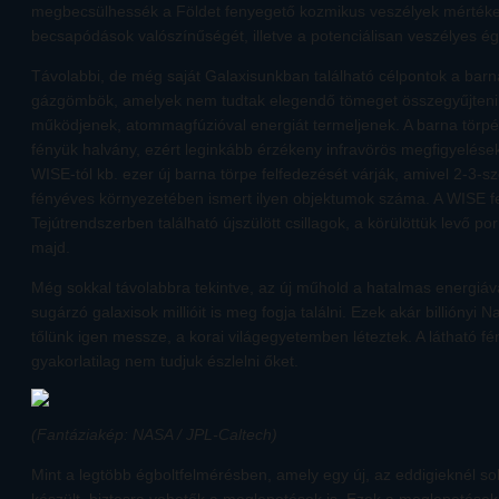
megbecsülhessék a Földet fenyegető kozmikus veszélyek mértéket
becsapódások valószínűségét, illetve a potenciálisan veszélyes égi
Távolabbi, de még saját Galaxisunkban található célpontok a barn
gázgömbök, amelyek nem tudtak elegendő tömeget összegyűjteni 
működjenek, atommagfúzióval energiát termeljenek. A barna törpé
fényük halvány, ezért leginkább érzékeny infravörös megfigyelésekk
WISE-tól kb. ezer új barna törpe felfedezését várják, amivel 2-3-
fényéves környezetében ismert ilyen objektumok száma. A WISE 
Tejútrendszerben található újszülött csillagok, a körülöttük levő p
majd.
Még sokkal távolabbra tekintve, az új műhold a hatalmas energiáv
sugárzó galaxisok millióit is meg fogja találni. Ezek akár billiónyi 
tőlünk igen messze, a korai világegyetemben léteztek. A látható 
gyakorlatilag nem tudjuk észlelni őket.
(Fantáziakép: NASA / JPL-Caltech)
Mint a legtöbb égboltfelmérésben, amely egy új, az eddigieknél s