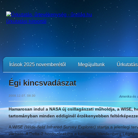
Írások 2025 novemberétől
Megújultunk
Űrkutatási
Égi kincsvadászat
2009.12.07. 08:30
Amerika és a
Hamarosan indul a NASA új csillagászati műholdja, a WISE, h
tartományban minden eddiginél érzékenyebben feltérképezze 
A WISE
(Wide-field Infrared Survey Explorer)
startja a jelenlegi t
várható. A Delta-2 hordozórakéta a kaliforniai Vandenberg Légitá