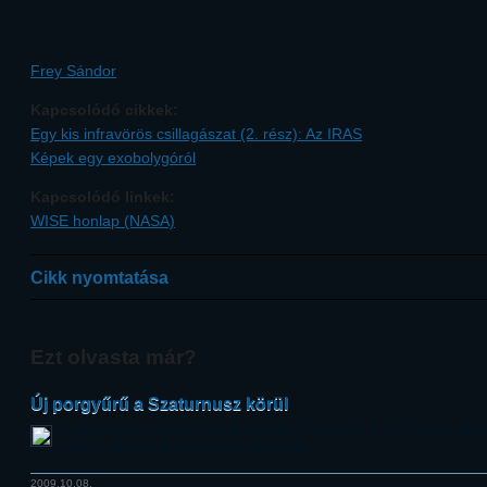
Frey Sándor
Kapcsolódó cikkek:
Egy kis infravörös csillagászat (2. rész): Az IRAS
Képek egy exobolygóról
Kapcsolódó linkek:
WISE honlap (NASA)
Cikk nyomtatása
Ezt olvasta már?
Új porgyűrű a Szaturnusz körül
A nagyméretű, a belső gyűrűrendszerhez képest 27 fokos szögben hajló 
alapján fedezték fel a Spitzer-űrtávcsővel.
2009.10.08.