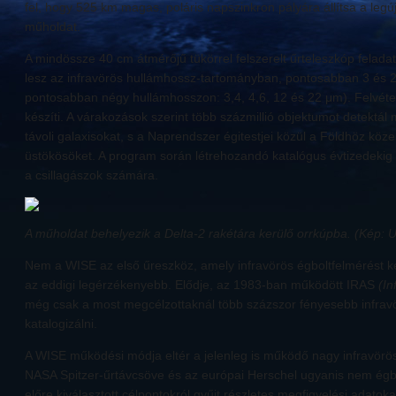
fel, hogy 525 km magas, poláris napszinkron pályára állítsa a legú
műholdat.
A mindössze 40 cm átmérőjű tükörrel felszerelt űrteleszkóp feladat
lesz az infravörös hullámhossz-tartományban, pontosabban 3 és 
pontosabban négy hullámhosszon: 3,4, 4,6, 12 és 22 μm). Felvét
készíti. A várakozások szerint több százmillió objektumot detektál 
távoli galaxisokat, s a Naprendszer égitestjei közül a Földhöz köze
üstökösöket. A program során létrehozandó katalógus évtizedekig 
a csillagászok számára.
A műholdat behelyezik a Delta-2 rakétára kerülő orrkúpba. (Kép: 
Nem a WISE az első űreszköz, amely infravörös égboltfelmérést ké
az eddigi legérzékenyebb. Elődje, az 1983-ban működött IRAS
(In
még csak a most megcélzottaknál több százszor fényesebb infravö
katalogizálni.
A WISE működési módja eltér a jelenleg is működő nagy infravörö
NASA Spitzer-űrtávcsöve és az európai Herschel ugyanis nem égb
előre kiválasztott célpontokról gyűjt részletes megfigyelési adatoka