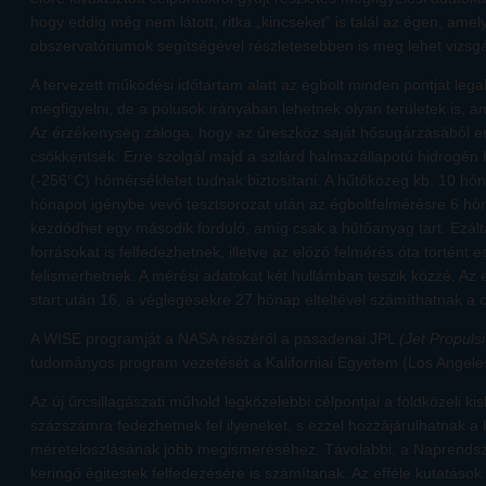
hogy eddig még nem látott, ritka „kincseket” is talál az égen, ame
obszervatóriumok segítségével részletesebben is meg lehet vizsgá
A tervezett működési időtartam alatt az égbolt minden pontját lega
megfigyelni, de a pólusok irányában lehetnek olyan területek is, a
Az érzékenység záloga, hogy az űreszköz saját hősugárzásából er
csökkentsék. Erre szolgál majd a szilárd halmazállapotú hidrogén
(-256°C) hőmérsékletet tudnak biztosítani. A hűtőközeg kb. 10 hóna
hónapot igénybe vevő tesztsorozat után az égboltfelmérésre 6 hó
kezdődhet egy második forduló, amíg csak a hűtőanyag tart. Ezál
forrásokat is felfedezhetnek, illetve az előző felmérés óta történt e
felismerhetnek. A mérési adatokat két hullámban teszik közzé. Az
start után 16, a véglegesekre 27 hónap elteltével számíthatnak a c
A WISE programját a NASA részéről a pasadenai JPL
(Jet Propuls
tudományos program vezetését a Kaliforniai Egyetem (Los Angeles
Az új űrcsillagászati műhold legközelebbi célpontjai a földközeli ki
százszámra fedezhetnek fel ilyeneket, s ezzel hozzájárulhatnak a k
méreteloszlásának jobb megismeréséhez. Távolabbi, a Naprendsz
keringő égitestek felfedezésére is számítanak. Az efféle kutatások 