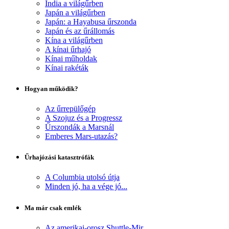
India a világűrben
Japán a világűrben
Japán: a Hayabusa űrszonda
Japán és az űrállomás
Kína a világűrben
A kínai űrhajó
Kínai műholdak
Kínai rakéták
Hogyan működik?
Az űrrepülőgép
A Szojuz és a Progressz
Űrszondák a Marsnál
Emberes Mars-utazás?
Űrhajózási katasztrófák
A Columbia utolsó útja
Minden jó, ha a vége jó...
Ma már csak emlék
Az amerikai-orosz Shuttle-Mir