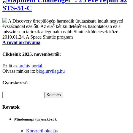
STS-51-C
A Discovery űrrepülőgép harmadik űrutazására indult negyed
évszázaddal ezelőtt. Az első két küldetéséhez hasonlatosan ez a
misszió sem tartozik a legunalmasabb Shuttle-küldetések közé.
2010.01.24.
A Space Shuttle program
A rovat archívuma
Cikkeink 2025. novembertől:
Ez itt az
archív portál
.
Olvass minket itt:
blog.urvilag.hu
Gyorskereső
Rovatok
Mindennapi (űr)eszközök
Korszerű oktatás