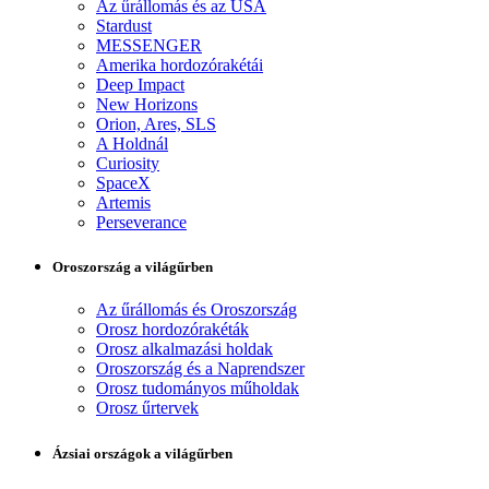
Az űrállomás és az USA
Stardust
MESSENGER
Amerika hordozórakétái
Deep Impact
New Horizons
Orion, Ares, SLS
A Holdnál
Curiosity
SpaceX
Artemis
Perseverance
Oroszország a világűrben
Az űrállomás és Oroszország
Orosz hordozórakéták
Orosz alkalmazási holdak
Oroszország és a Naprendszer
Orosz tudományos műholdak
Orosz űrtervek
Ázsiai országok a világűrben