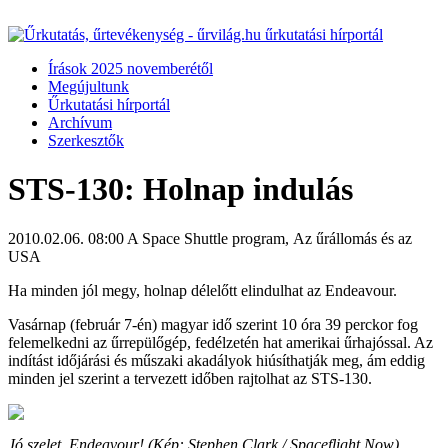
Írások 2025 novemberétől
Megújultunk
Űrkutatási hírportál
Archívum
Szerkesztők
STS-130: Holnap indulás
2010.02.06. 08:00
A Space Shuttle program, Az űrállomás és az
USA
Ha minden jól megy, holnap délelőtt elindulhat az Endeavour.
Vasárnap (február 7-én) magyar idő szerint 10 óra 39 perckor fog
felemelkedni az űrrepülőgép, fedélzetén hat amerikai űrhajóssal. Az
indítást időjárási és műszaki akadályok hiúsíthatják meg, ám eddig
minden jel szerint a tervezett időben rajtolhat az STS-130.
Jó szelet, Endeavour! (Kép: Stephen Clark / Spaceflight Now)