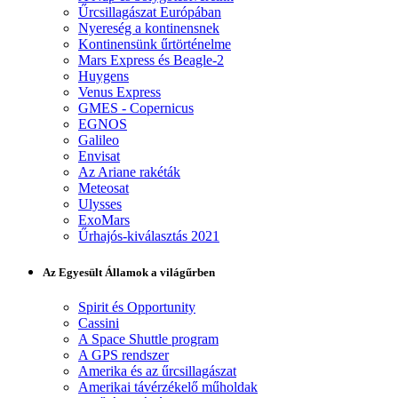
Űrcsillagászat Európában
Nyereség a kontinensnek
Kontinensünk űrtörténelme
Mars Express és Beagle-2
Huygens
Venus Express
GMES - Copernicus
EGNOS
Galileo
Envisat
Az Ariane rakéták
Meteosat
Ulysses
ExoMars
Űrhajós-kiválasztás 2021
Az Egyesült Államok a világűrben
Spirit és Opportunity
Cassini
A Space Shuttle program
A GPS rendszer
Amerika és az űrcsillagászat
Amerikai távérzékelő műholdak