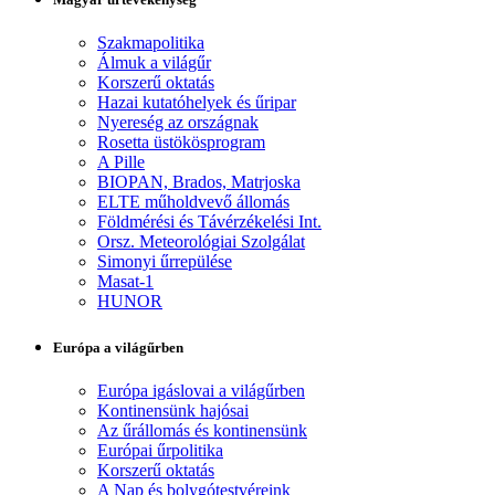
Szakmapolitika
Álmuk a világűr
Korszerű oktatás
Hazai kutatóhelyek és űripar
Nyereség az országnak
Rosetta üstökösprogram
A Pille
BIOPAN, Brados, Matrjoska
ELTE műholdvevő állomás
Földmérési és Távérzékelési Int.
Orsz. Meteorológiai Szolgálat
Simonyi űrrepülése
Masat-1
HUNOR
Európa a világűrben
Európa igáslovai a világűrben
Kontinensünk hajósai
Az űrállomás és kontinensünk
Európai űrpolitika
Korszerű oktatás
A Nap és bolygótestvéreink