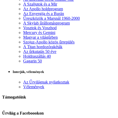
A Szaljutok és a Mir
Az Apollo holdprogram
Az Enyergija és a Burán
Űreszközök a Marsnál 1960-2000
A Skylab űrállomásprogram
Vosztok és Voszhod
Mercury és Gemini
Magyar a világűrben
Szojuz-Apollo közös űrrepülés
A Titan hordozórakéták
Az űrkutatás 50 éve
Holdraszállás 40
Gagarin 50
Interjúk, vélemények
Az Űrvilágnak nyilatkoztak
Vélemények
Támogatóink
Űrvilág a Faceboookon