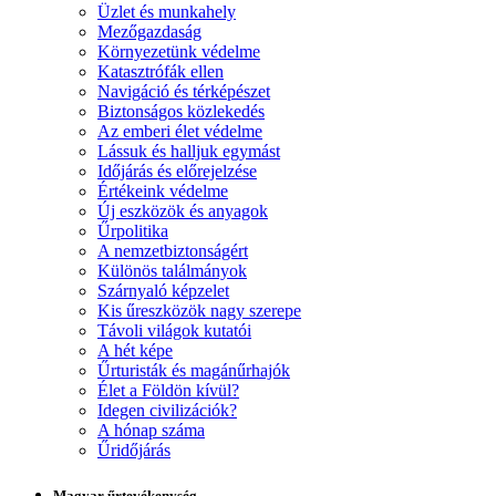
Üzlet és munkahely
Mezőgazdaság
Környezetünk védelme
Katasztrófák ellen
Navigáció és térképészet
Biztonságos közlekedés
Az emberi élet védelme
Lássuk és halljuk egymást
Időjárás és előrejelzése
Értékeink védelme
Új eszközök és anyagok
Űrpolitika
A nemzetbiztonságért
Különös találmányok
Szárnyaló képzelet
Kis űreszközök nagy szerepe
Távoli világok kutatói
A hét képe
Űrturisták és magánűrhajók
Élet a Földön kívül?
Idegen civilizációk?
A hónap száma
Űridőjárás
Magyar űrtevékenység