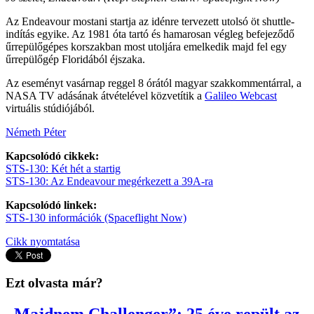
Az Endeavour mostani startja az idénre tervezett utolsó öt shuttle-
indítás egyike. Az 1981 óta tartó és hamarosan végleg befejeződő
űrrepülőgépes korszakban most utoljára emelkedik majd fel egy
űrrepülőgép Floridából éjszaka.
Az eseményt vasárnap reggel 8 órától magyar szakkommentárral, a
NASA TV adásának átvételével közvetítik a
Galileo Webcast
virtuális stúdiójából.
Németh Péter
Kapcsolódó cikkek:
STS-130: Két hét a startig
STS-130: Az Endeavour megérkezett a 39A-ra
Kapcsolódó linkek:
STS-130 információk (Spaceflight Now)
Cikk nyomtatása
Ezt olvasta már?
„Majdnem Challenger”: 25 éve repült az