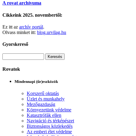
A rovat archívuma
Cikkeink 2025. novembertől:
Ez itt az
archív portál
.
Olvass minket itt:
blog.urvilag.hu
Gyorskereső
Rovatok
Mindennapi (űr)eszközök
Korszerű oktatás
Üzlet és munkahely
Mezőgazdaság
Környezetünk védelme
Katasztrófák ellen
Navigáció és térképészet
Biztonságos közlekedés
Az emberi élet védelme