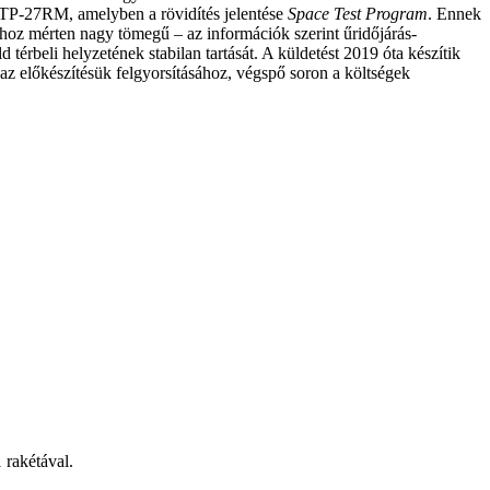
e STP-27RM, amelyben a rövidítés jelentése
Space Test Program
. Ennek
hoz mérten nagy tömegű – az információk szerint űridőjárás-
térbeli helyzetének stabilan tartását. A küldetést 2019 óta készítik
az előkészítésük felgyorsításához, végspő soron a költségek
rakétával.