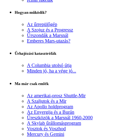
Hogyan működik?
Az űrrepülőgép
A Szojuz és a Progressz
Űrszondák a Marsnál
Emberes Mars-utazás?
Űrhajózási katasztrófák
A Columbia utolsó útja
Minden jó, ha a vége jó...
Ma már csak emlék
Az amerikai-orosz Shuttle-Mir
A Szaljutok és a Mir
Az Apollo holdprogram
Az Enyergija és a Burán
Űreszközök a Marsnál 1960-2000
A Skylab űrállomásprogram
Vosztok és Voszhod
Mercury és Gemini