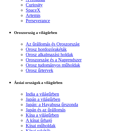
Curiosity
SpaceX
Artemis
Perseverance
Oroszország a világűrben
Az űrállomás és Oroszország
Orosz hordozórakéták
Orosz alkalmazási holdak
Oroszország és a Naprendszer
Orosz tudományos műholdak
Orosz űrtervek
Ázsiai országok a világűrben
India a világűrben
Japán a világűrben
Japán: a Hayabusa űrszonda
Japán és az űrállomás
Kína a világűrben
A kínai űrhajó
Kínai műholdak
Kínai rakéták