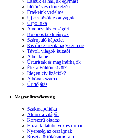
Lássuk és halljuk egymást
Időjárás és előrejelzése
Értékeink védelme
Új eszközök és anyagok
Űrpolitika
A nemzetbiztonságért
Különös találmányok
Szárnyaló képzelet
Kis űreszközök nagy szerepe
Távoli világok kutatói
A hét képe
Űrturisták és magánűrhajók
Élet a Földön kívül?
Idegen civilizációk?
A hónap száma
Űridőjárás
Magyar űrtevékenység
Szakmapolitika
Álmuk a világűr
Korszerű oktatás
Hazai kutatóhelyek és űripar
Nyereség az országnak
Rosetta üstökösprogram