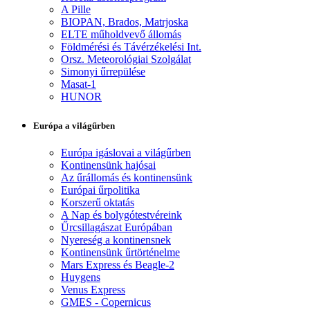
A Pille
BIOPAN, Brados, Matrjoska
ELTE műholdvevő állomás
Földmérési és Távérzékelési Int.
Orsz. Meteorológiai Szolgálat
Simonyi űrrepülése
Masat-1
HUNOR
Európa a világűrben
Európa igáslovai a világűrben
Kontinensünk hajósai
Az űrállomás és kontinensünk
Európai űrpolitika
Korszerű oktatás
A Nap és bolygótestvéreink
Űrcsillagászat Európában
Nyereség a kontinensnek
Kontinensünk űrtörténelme
Mars Express és Beagle-2
Huygens
Venus Express
GMES - Copernicus