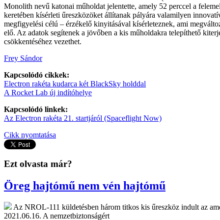
Monolith nevű katonai műholdat jelentette, amely 52 perccel a felemel
keretében kísérleti űreszközöket állítanak pályára valamilyen innov
megfigyelési célú – érzékelő kinyitásával kísérleteznek, ami megváltoz
elő. Az adatok segítenek a jövőben a kis műholdakra telepíthető kite
csökkentéséhez vezethet.
Frey Sándor
Kapcsolódó cikkek:
Electron rakéta kudarca két BlackSky holddal
A Rocket Lab új indítóhelye
Kapcsolódó linkek:
Az Electron rakéta 21. startjáról (Spaceflight Now)
Cikk nyomtatása
Ezt olvasta már?
Öreg hajtómű nem vén hajtómű
Az NROL-111 küldetésben három titkos kis űreszköz indult az a
2021.06.16.
A nemzetbiztonságért