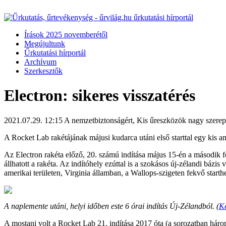
Írások 2025 novemberétől
Megújultunk
Űrkutatási hírportál
Archívum
Szerkesztők
Electron: sikeres visszatérés
2021.07.29. 12:15
A nemzetbiztonságért, Kis űreszközök nagy szere
A Rocket Lab rakétájának májusi kudarca utáni első starttal egy kis ame
Az Electron rakéta előző, 20. számú indítása május 15-én a második fo
állhatott a rakéta. Az indítóhely ezúttal is a szokásos új-zélandi bázis
amerikai területen, Virginia államban, a Wallops-szigeten fekvő starth
A naplemente utáni, helyi időben este 6 órai indítás Új-Zélandból. (
K
A mostani volt a Rocket Lab 21. indítása 2017 óta (a sorozatban hár