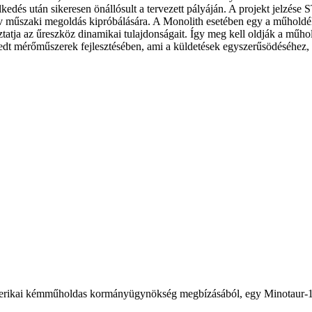
kedés után sikeresen önállósult a tervezett pályáján. A projekt jelzés
atív műszaki megoldás kipróbálására. A Monolith esetében egy a műholdé
tatja az űreszköz dinamikai tulajdonságait. Így meg kell oldják a műhold 
rjedt mérőműszerek fejlesztésében, ami a küldetések egyszerűsödéséhez, 
merikai kémműholdas kormányügynökség megbízásából, egy Minotaur-1 