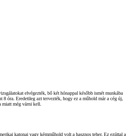
 A vizsgálatokat elvégezték, bő két hónappal később ismét munkába
int 8 óra. Eredetileg azt tervezték, hogy ez a műhold már a cég új,
 miatt még várni kell.
merikai katonai vagy kémműhold volt a hasznos teher. Ez ezúttal a