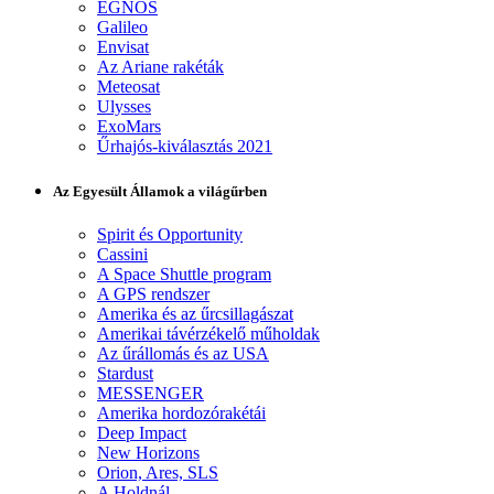
EGNOS
Galileo
Envisat
Az Ariane rakéták
Meteosat
Ulysses
ExoMars
Űrhajós-kiválasztás 2021
Az Egyesült Államok a világűrben
Spirit és Opportunity
Cassini
A Space Shuttle program
A GPS rendszer
Amerika és az űrcsillagászat
Amerikai távérzékelő műholdak
Az űrállomás és az USA
Stardust
MESSENGER
Amerika hordozórakétái
Deep Impact
New Horizons
Orion, Ares, SLS
A Holdnál