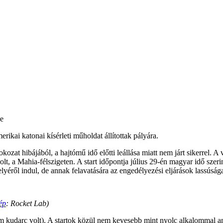
pe
rikai katonai kísérleti műholdat állítottak pályára.
kozat hibájából, a hajtómű idő előtti leállása miatt nem járt sikerrel.
 volt, a Mahia-félszigeten. A start időpontja július 29-én magyar idő szer
elyéről indul, de annak felavatására az engedélyezési eljárások lassúsága
ép
: Rocket Lab)
om kudarc volt). A startok közül nem kevesebb mint nyolc alkalommal a