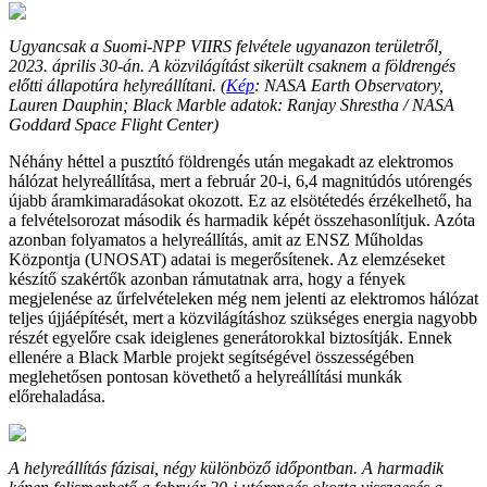
Ugyancsak a Suomi-NPP VIIRS felvétele ugyanazon területről,
2023. április 30-án. A közvilágítást sikerült csaknem a földrengés
előtti állapotúra helyreállítani. (
Kép
: NASA Earth Observatory,
Lauren Dauphin; Black Marble adatok: Ranjay Shrestha / NASA
Goddard Space Flight Center)
Néhány héttel a pusztító földrengés után megakadt az elektromos
hálózat helyreállítása, mert a február 20-i, 6,4 magnitúdós utórengés
újabb áramkimaradásokat okozott. Ez az elsötétedés érzékelhető, ha
a felvételsorozat második és harmadik képét összehasonlítjuk. Azóta
azonban folyamatos a helyreállítás, amit az ENSZ Műholdas
Központja (UNOSAT) adatai is megerősítenek. Az elemzéseket
készítő szakértők azonban rámutatnak arra, hogy a fények
megjelenése az űrfelvételeken még nem jelenti az elektromos hálózat
teljes újjáépítését, mert a közvilágításhoz szükséges energia nagyobb
részét egyelőre csak ideiglenes generátorokkal biztosítják. Ennek
ellenére a Black Marble projekt segítségével összességében
meglehetősen pontosan követhető a helyreállítási munkák
előrehaladása.
A helyreállítás fázisai, négy különböző időpontban. A harmadik