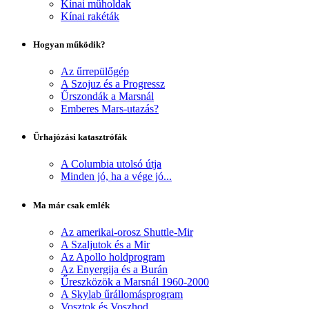
Kínai műholdak
Kínai rakéták
Hogyan működik?
Az űrrepülőgép
A Szojuz és a Progressz
Űrszondák a Marsnál
Emberes Mars-utazás?
Űrhajózási katasztrófák
A Columbia utolsó útja
Minden jó, ha a vége jó...
Ma már csak emlék
Az amerikai-orosz Shuttle-Mir
A Szaljutok és a Mir
Az Apollo holdprogram
Az Enyergija és a Burán
Űreszközök a Marsnál 1960-2000
A Skylab űrállomásprogram
Vosztok és Voszhod