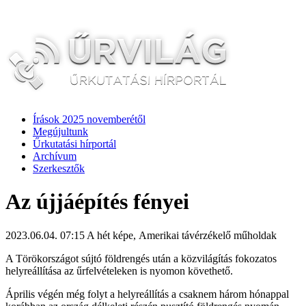
Írások 2025 novemberétől
Megújultunk
Űrkutatási hírportál
Archívum
Szerkesztők
Az újjáépítés fényei
2023.06.04. 07:15
A hét képe, Amerikai távérzékelő műholdak
A Törökországot sújtó földrengés után a közvilágítás fokozatos
helyreállítása az űrfelvételeken is nyomon követhető.
Április végén még folyt a helyreállítás a csaknem három hónappal