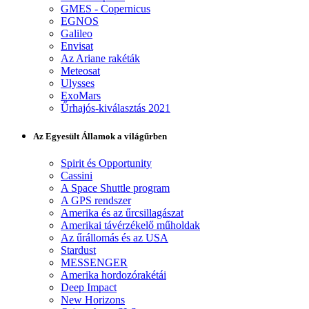
GMES - Copernicus
EGNOS
Galileo
Envisat
Az Ariane rakéták
Meteosat
Ulysses
ExoMars
Űrhajós-kiválasztás 2021
Az Egyesült Államok a világűrben
Spirit és Opportunity
Cassini
A Space Shuttle program
A GPS rendszer
Amerika és az űrcsillagászat
Amerikai távérzékelő műholdak
Az űrállomás és az USA
Stardust
MESSENGER
Amerika hordozórakétái
Deep Impact
New Horizons