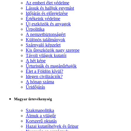
Az emberi élet védelme
Lássuk és halljuk egymást
Időjárás és előrejelzése
Értékeink védelme
Új eszközök és anyagok
Űrpolitika
A nemzetbiztonságért
Különös találmányok
Szárnyaló képzelet
Kis űreszközök nagy szerepe
Távoli világok kutatói
A hét képe
Űrturisták és magánűrhajók
Élet a Földön kívül?
Idegen civilizációk?
A hónap száma
Űridőjárás
Magyar űrtevékenység
Szakmapolitika
Álmuk a világűr
Korszerű oktatás
Hazai kutatóhelyek és űripar