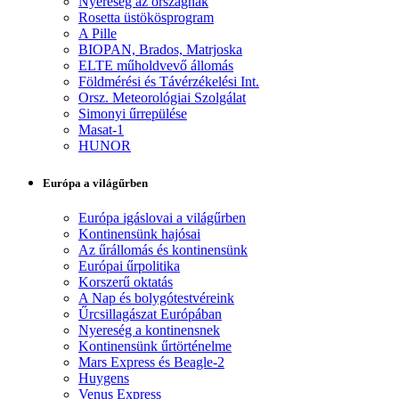
Nyereség az országnak
Rosetta üstökösprogram
A Pille
BIOPAN, Brados, Matrjoska
ELTE műholdvevő állomás
Földmérési és Távérzékelési Int.
Orsz. Meteorológiai Szolgálat
Simonyi űrrepülése
Masat-1
HUNOR
Európa a világűrben
Európa igáslovai a világűrben
Kontinensünk hajósai
Az űrállomás és kontinensünk
Európai űrpolitika
Korszerű oktatás
A Nap és bolygótestvéreink
Űrcsillagászat Európában
Nyereség a kontinensnek
Kontinensünk űrtörténelme
Mars Express és Beagle-2
Huygens
Venus Express