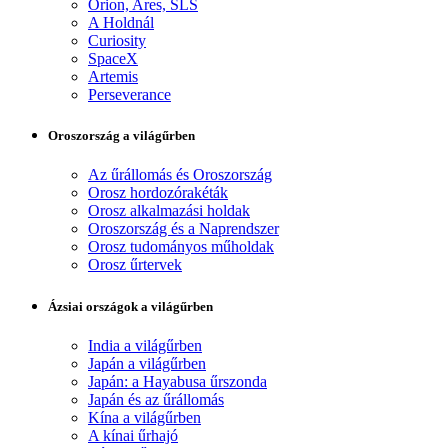
Orion, Ares, SLS
A Holdnál
Curiosity
SpaceX
Artemis
Perseverance
Oroszország a világűrben
Az űrállomás és Oroszország
Orosz hordozórakéták
Orosz alkalmazási holdak
Oroszország és a Naprendszer
Orosz tudományos műholdak
Orosz űrtervek
Ázsiai országok a világűrben
India a világűrben
Japán a világűrben
Japán: a Hayabusa űrszonda
Japán és az űrállomás
Kína a világűrben
A kínai űrhajó