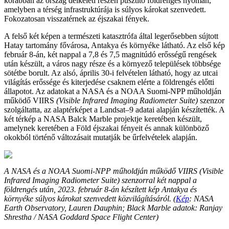
korábban az ország délkeleti részén pusztító földrengés nyomán,
amelyben a térség infrastruktúrája is súlyos károkat szenvedett.
Fokozatosan visszatérnek az éjszakai fények.
A felső két képen a természeti katasztrófa által legerősebben sújtott
Hatay tartomány fővárosa, Antakya és környéke látható. Az első kép
február 8-án, két nappal a 7,8 és 7,5 magnitúdó erősségű rengések
után készült, a város nagy része és a környező települések többsége
sötétbe borult. Az alsó, április 30-i felvételen látható, hogy az utcai
világítás erőssége és kiterjedése csaknem elérte a földrengés előtti
állapotot. Az adatokat a NASA és a NOAA Suomi-NPP műholdján
működő VIIRS
(Visible Infrared Imaging Radiometer Suite)
szenzor
szolgáltatta, az alaptérképet a Landsat–9 adatai alapján készítették. A
két térkép a NASA Balck Marble projektje keretében készült,
amelynek keretében a Föld éjszakai fényeit és annak különböző
okokból történő változásait mutatják be űrfelvételek alapján.
A NASA és a NOAA Suomi-NPP műholdján működő VIIRS (Visible
Infrared Imaging Radiometer Suite) szenzorral két nappal a
földrengés után, 2023. február 8-án készített kép Antakya és
környéke súlyos károkat szenvedett közvilágításáról. (
Kép
: NASA
Earth Observatory, Lauren Dauphin; Black Marble adatok: Ranjay
Shrestha / NASA Goddard Space Flight Center)