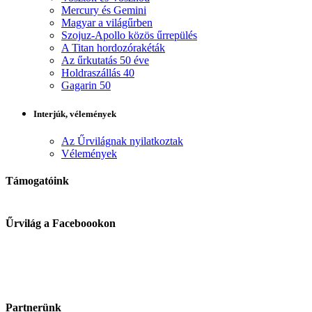
Mercury és Gemini
Magyar a világűrben
Szojuz-Apollo közös űrrepülés
A Titan hordozórakéták
Az űrkutatás 50 éve
Holdraszállás 40
Gagarin 50
Interjúk, vélemények
Az Űrvilágnak nyilatkoztak
Vélemények
Támogatóink
Űrvilág a Faceboookon
Partnerünk