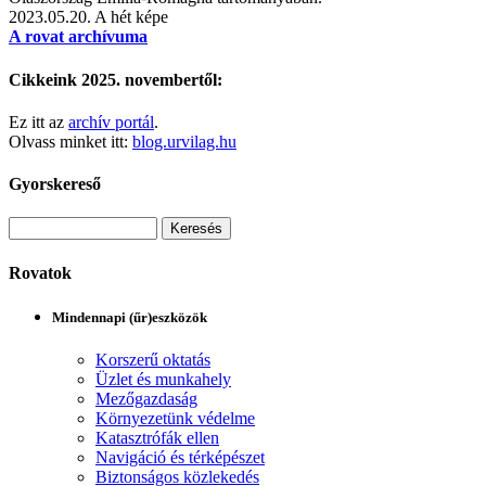
2023.05.20.
A hét képe
A rovat archívuma
Cikkeink 2025. novembertől:
Ez itt az
archív portál
.
Olvass minket itt:
blog.urvilag.hu
Gyorskereső
Rovatok
Mindennapi (űr)eszközök
Korszerű oktatás
Üzlet és munkahely
Mezőgazdaság
Környezetünk védelme
Katasztrófák ellen
Navigáció és térképészet
Biztonságos közlekedés