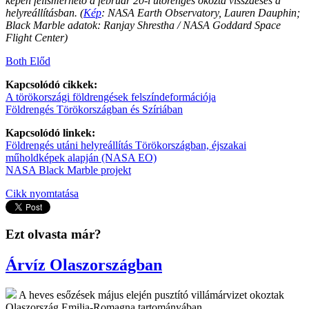
képen felismerhető a február 20-i utórengés okozta visszaesés a
helyreállításban. (
Kép
: NASA Earth Observatory, Lauren Dauphin;
Black Marble adatok: Ranjay Shrestha / NASA Goddard Space
Flight Center)
Both Előd
Kapcsolódó cikkek:
A törökországi földrengések felszíndeformációja
Földrengés Törökországban és Szíriában
Kapcsolódó linkek:
Földrengés utáni helyreállítás Törökországban, éjszakai
műholdképek alapján (NASA EO)
NASA Black Marble projekt
Cikk nyomtatása
Ezt olvasta már?
Árvíz Olaszországban
A heves esőzések május elején pusztító villámárvizet okoztak
Olaszország Emilia-Romagna tartományában.