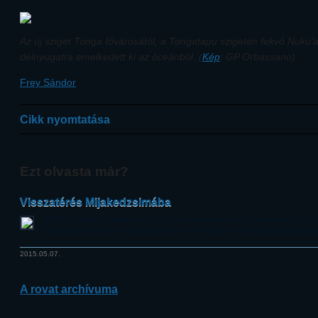
Az új sziget Tonga fővárosától, a Tongatapu szigetén fekvő Nuku'a
délnyugatra emelkedett ki az óceánból. (
Kép
: GP Orbassano)
Frey Sándor
Cikk nyomtatása
Ezt olvasta már?
Visszatérés Mijakedzsimába
2000-ben kitört a Japánhoz tartozó csendes-óceáni sziget vulkánja. Az ak
többsége mostanra visszaköltözött. (A cikk végén szombati programajánl
2015.05.07.
A rovat archívuma