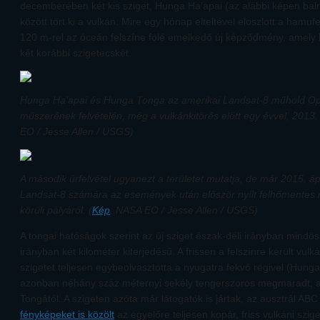
decemberében két kis sziget, Hunga Ha’apai (az alábbi képen bal
között tört ki a vulkán. Mire egy hónap elteltével eloszlott a hamu
120 m-rel az óceán felszíne fölé emelkedő új képződmény, amely
két korábbi szigetecskét.
Hunga Ha’apai és Hunga Tonga az amerikai Landsat-8 műhold Ope
műszerének felvételén, még a vulkánkitörés előtt egy évvel, 2013
EO / Jesse Allen / USGS)
A második űrfelvétel ugyanezt a területet mutatja, de már 2015. áp
Landsat-8 számára az események után először nyílt felhőmentes r
körüli pályáról. (
Kép
: NASA EO / Jesse Allen / USGS)
A tongai hatóságok szerint az új sziget észak-déli irányban mindös
irányban két kilométer kiterjedésű. A frissen a felszínre került vul
szigetet teljesen egybeolvasztotta a nyugatra fekvő régivel (Hunga 
azonban néhány száz méternyi sekély tengerszoros megmaradt, a
Tongától. A szigeten azóta már látogatók is jártak, az ausztrál A
fényképeket is közölt
az egyelőre teljesen kopár, friss vulkáni szige