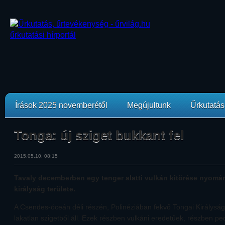
Írások 2025 novemberétől
Megújultunk
Űrkutatási
Tonga: új sziget bukkant fel
2015.05.10. 08:15
Tavaly decemberben egy tenger alatti vulkán kitörése nyomá
királyság területe.
A Csendes-óceán déli részén, Polinéziában fekvő Tongai Királyság
lakatlan szigetből áll. Ezek részben vulkáni eredetűek, részben pe