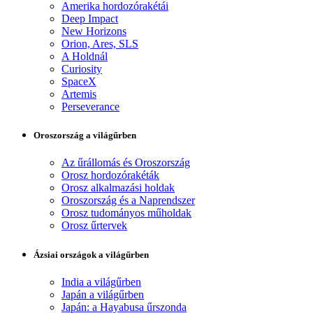
Amerika hordozórakétái
Deep Impact
New Horizons
Orion, Ares, SLS
A Holdnál
Curiosity
SpaceX
Artemis
Perseverance
Oroszország a világűrben
Az űrállomás és Oroszország
Orosz hordozórakéták
Orosz alkalmazási holdak
Oroszország és a Naprendszer
Orosz tudományos műholdak
Orosz űrtervek
Ázsiai országok a világűrben
India a világűrben
Japán a világűrben
Japán: a Hayabusa űrszonda