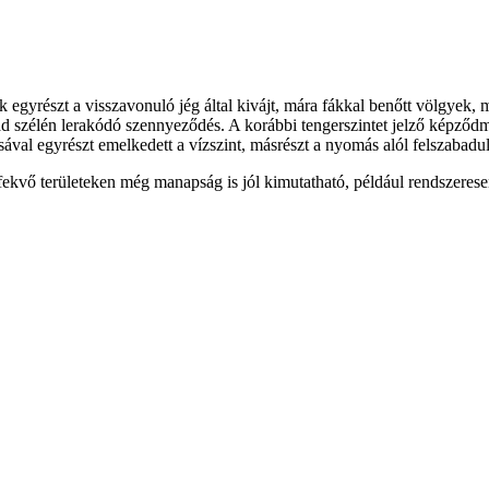
egyrészt a visszavonuló jég által kivájt, mára fákkal benőtt völgyek, m
ád szélén lerakódó szennyeződés. A korábbi tengerszintet jelző képződmé
sával egyrészt emelkedett a vízszint, másrészt a nyomás alól felszabaduló
 fekvő területeken még manapság is jól kimutatható, például rendszere