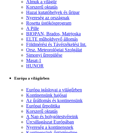
Álmuk a világűr
Korszerű oktatás
Hazai kutatóhelyek és űripar
Nyereség az országnak
Rosetta üstökösprogram
A Pille
BIOPAN, Brados, Matrjoska
ELTE műholdvevő állomás
Földmérési és Távérzékelési Int.
Orsz. Meteorológiai Szolgálat
Simonyi űrrepülése
Masat-1
HUNOR
Európa a világűrben
Európa igáslovai a világűrben
Kontinensünk hajósai
Az űrállomás és kontinensünk
Európai űrpolitika
Korszerű oktatás
A Nap és bolygótestvéreink
Űrcsillagászat Európában
Nyereség a kontinensnek
Kontinensünk űrtörténelme