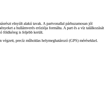
ásrészt elnyúlt alakú tavak. A partvonallal párhuzamosan jól
nyeket a hullámverés eróziója formálta. A part és a víz találkozását
 földkéreg is feljebb került.
sen végzett, precíz műholdas helymeghatározó (GPS) mérésekkel.