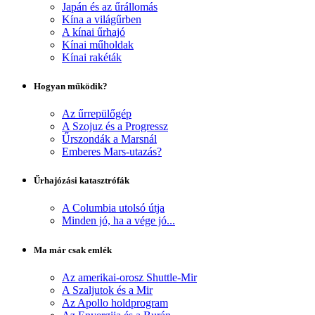
Japán és az űrállomás
Kína a világűrben
A kínai űrhajó
Kínai műholdak
Kínai rakéták
Hogyan működik?
Az űrrepülőgép
A Szojuz és a Progressz
Űrszondák a Marsnál
Emberes Mars-utazás?
Űrhajózási katasztrófák
A Columbia utolsó útja
Minden jó, ha a vége jó...
Ma már csak emlék
Az amerikai-orosz Shuttle-Mir
A Szaljutok és a Mir
Az Apollo holdprogram