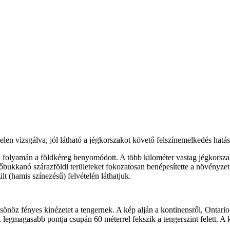
elen vizsgálva, jól látható a jégkorszakot követő felszínemelkedés hatás
k folyamán a földkéreg benyomódott. A több kilométer vastag jégkorszaki 
őbukkanó szárazföldi területeket fokozatosan benépesítette a növényzet.
 (hamis színezésű) felvételén láthatjuk.
sönöz fényes kinézetet a tengernek. A kép alján a kontinensről, Ontario
 legmagasabb pontja csupán 60 méterrel fekszik a tengerszint felett. A 