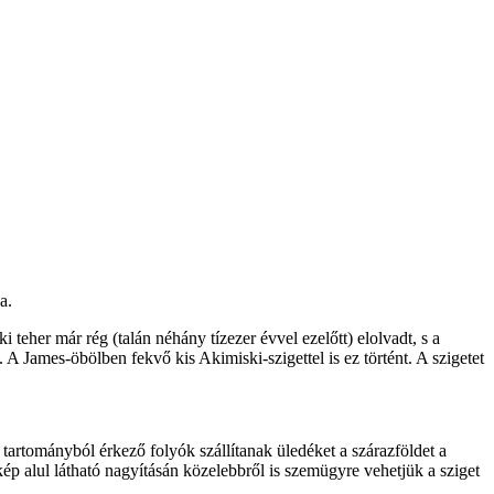
a.
teher már rég (talán néhány tízezer évvel ezelőtt) elolvadt, s a
 A James-öbölben fekvő kis Akimiski-szigettel is ez történt. A szigetet
 tartományból érkező folyók szállítanak üledéket a szárazföldet a
kép alul látható nagyításán közelebbről is szemügyre vehetjük a sziget