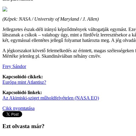
(Képek: NASA / University of Maryland / J. Allen)
Jellegzetes észak-déli irányú képződmények váltogatják egymást. Ezek 
látszanak a csíkok – valahogy úgy, mint a fürdővíz leeresztésekor a k
két, egymással ellentétes jellegű folyamat határozta meg. A jég olvadá
A jégkorszakot követő felemelkedés az érintett, magas szélességeken
Mértéke jelenleg pl. Skandináviában néhány cm/év.
Frey Sándor
Kapcsolódó cikkek:
Európa mint Atlantisz?
Kapcsolódó linkek:
Az Akimiski-sziget műholdfelvételen (NASA EO)
Cikk nyomtatása
Ezt olvasta már?