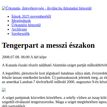
Írások 2025 novemberétől
Megújultunk
Űrkutatási hírportál
Archívum
Szerkesztők
Tengerpart a messzi északon
2008.07.08. 06:00
A hét képe
A Kanada északi részén található Akimiski-sziget partját műholdfelvét
A legutóbbi, pleisztocén kori jégtakaró hatalmas súlya alatt, évezrede
felszín lassan emelkedni kezdett. Új partszakaszok jelentek meg, az el
az amerikai Landsat-7 távérzékelő műhold 2000. augusztus 9-én készült
A sziget partjainak közvetlen közelében, a sekély vízben az iszap kölc
szigettől elválasztó tengerszorosba. Maga a sziget meglehetősen lapos,
déli partvidékét.