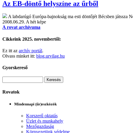
Az EB-döntő helyszíne az űrből
A labdarúgó Európa-bajnokság ma esti döntőjét Bécsben játssza Né
2008.06.29.
A hét képe
A rovat archívuma
Cikkeink 2025. novembertől:
Ez itt az
archív portál
.
Olvass minket itt:
blog.urvilag.hu
Gyorskereső
Rovatok
Mindennapi (űr)eszközök
Korszerű oktatás
Üzlet és munkahely
Mezőgazdaság
Környezetünk védelme