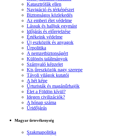
Katasztrófák ellen
Navigáció és térképészet
Biztonságos közlekedés
Az emberi élet védelme
Lássuk és halljuk egymást
Időjárás és előrejelzése
Értékeink védelme
Új eszközök és anyagok
Űrpolitika
A nemzetbiztonságért
Különös találmányok
Szárnyaló képzelet
Kis űreszközök nagy szerepe
Távoli világok kutatói
A hét képe
Űrturisták és magánűrhajók
Élet a Földön kívül?
Idegen civilizációk?
A hónap száma
Űridőjárás
Magyar űrtevékenység
Szakmapolitika