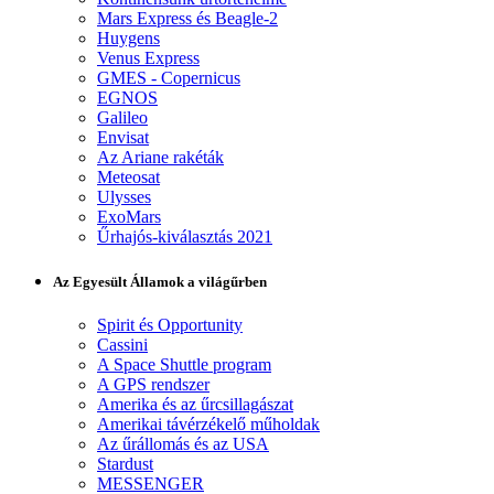
Mars Express és Beagle-2
Huygens
Venus Express
GMES - Copernicus
EGNOS
Galileo
Envisat
Az Ariane rakéták
Meteosat
Ulysses
ExoMars
Űrhajós-kiválasztás 2021
Az Egyesült Államok a világűrben
Spirit és Opportunity
Cassini
A Space Shuttle program
A GPS rendszer
Amerika és az űrcsillagászat
Amerikai távérzékelő műholdak
Az űrállomás és az USA
Stardust
MESSENGER