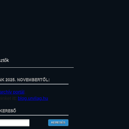
ztők
NK 2025. NOVEMBERTŐL:
archív portál
.
nket itt:
blog.urvilag.hu
KERESŐ