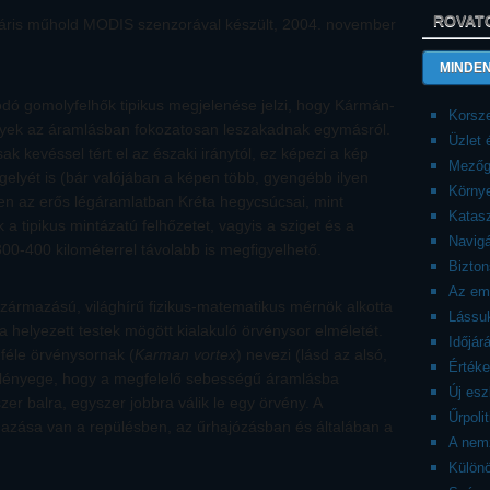
ROVAT
láris műhold MODIS szenzorával készült, 2004. november
MINDEN
dó gomolyfelhők tipikus megjelenése jelzi, hogy Kármán-
Korsze
lyek az áramlásban fokozatosan leszakadnak egymásról.
Üzlet
ak kevéssel tért el az északi iránytól, ez képezi a kép
Mezőg
gelyét is (bár valójában a képen több, gyengébb ilyen
Körny
ben az erős légáramlatban Kréta hegycsúcsai, mint
Katasz
a tipikus mintázatú felhőzetet, vagyis a sziget és a
Navigá
300-400 kilométerrel távolabb is megfigyelhető.
Bizto
Az emb
rmazású, világhírű fizikus-matematikus mérnök alkotta
Lássuk
helyezett testek mögött kialakuló örvénysor elméletét.
Időjár
féle örvénysornak (
Karman vortex
) nevezi (lásd az alsó,
Érték
 a lényege, hogy a megfelelő sebességű áramlásba
Új es
zer balra, egyszer jobbra válik le egy örvény. A
Űrpolit
mazása van a repülésben, az űrhajózásban és általában a
A nemz
Külön