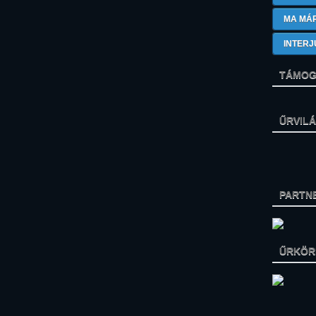
MA MÁ
INTERJ
TÁMOG
ŰRVIL
PARTN
ŰRKÖRK