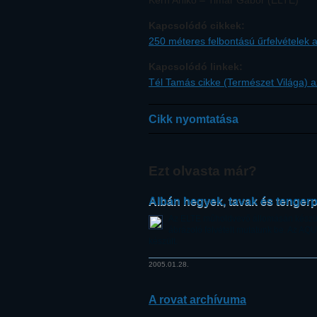
Kern Anikó – Timár Gábor (ELTE)
Kapcsolódó cikkek:
250 méteres felbontású űrfelvételek
Kapcsolódó linkek:
Tél Tamás cikke (Természet Világa) a
Cikk nyomtatása
Ezt olvasta már?
Albán hegyek, tavak és tengerp
Az ELTE műholdvevő állomásán készült
ábrázoló felvételt mutatunk be. Az 
készült.
2005.01.28.
A rovat archívuma