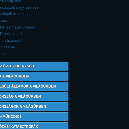
aló képzelet
reszközök nagy szerepe
 világok kutatói
képe
sták és magánűrhajók
 Földön kívül?
 civilizációk?
ap száma
árás
R ŰRTEVÉKENYSÉG
A A VILÁGŰRBEN
ESÜLT ÁLLAMOK A VILÁGŰRBEN
ORSZÁG A VILÁGŰRBEN
 ORSZÁGOK A VILÁGŰRBEN
N MŰKÖDIK?
ÓZÁSI KATASZTRÓFÁK