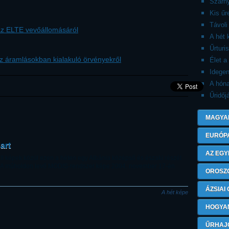
Szárny
Kis ű
Távoli
 az ELTE vevőállomásáról
A hét 
Űrturi
z áramlásokban kialakuló örvényekről
Élet a
Idegen
A hón
Űridőj
MAGYA
EURÓP
art
AZ EGY
 képek közül ezen a héten egy Albánia középső és északi részét
AQUA műholdon levő MODIS-rendszer képe 2004. november 17-én
OROSZ
ÁZSIAI
A hét képe
HOGYA
ŰRHAJ