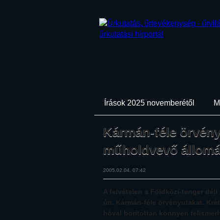
Írások 2025 novemberétől
M
Kármán-féle örvényu
műholdvevő állomá
2005.02.04. 07:42
A felvételen a Földközi-tenger déli
ún. Kármán-féle örvényutakat. Kr
hóval borítottan könnyen felismer