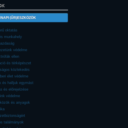
OK
NAPI (ŰR)ESZKÖZÖK
rű oktatás
 és munkahely
azdaság
ezetünk védelme
trófák ellen
ció és térképészet
nságos közlekedés
eri élet védelme
 és halljuk egymást
ás és előrejelzése
eink védelme
zközök és anyagok
ika
etbiztonságért
ös találmányok