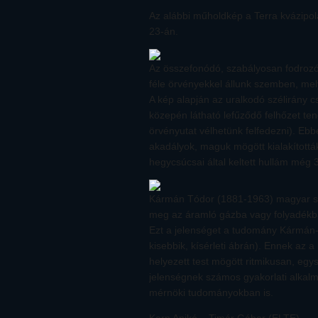
Az alábbi műholdkép a Terra kvázipo
23-án.
Az összefonódó, szabályosan fodrozó
féle örvényekkel állunk szemben, me
A kép alapján az uralkodó szélirány cs
közepén látható lefűződő felhőzet ten
örvényutat vélhetünk felfedezni). Eb
akadályok, maguk mögött kialakították 
hegycsúcsai által keltett hullám még 
Kármán Tódor (1881-1963) magyar szá
meg az áramló gázba vagy folyadékba 
Ezt a jelenséget a tudomány Kármán-
kisebbik, kísérleti ábrán). Ennek az
helyezett test mögött ritmikusan, egys
jelenségnek számos gyakorlati alkal
mérnöki tudományokban is.