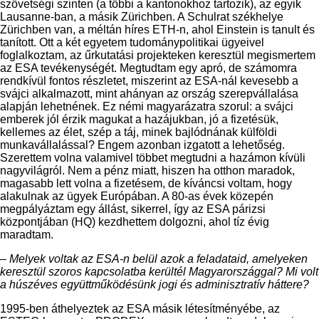
szövetségi szinten (a többi a kantonokhoz tartozik), az egyik
Lausanne-ban, a másik Zürichben. A Schulrat székhelye
Zürichben van, a méltán híres ETH-n, ahol Einstein is tanult és
tanított. Ott a két egyetem tudománypolitikai ügyeivel
foglalkoztam, az űrkutatási projekteken keresztül megismertem
az ESA tevékenységét. Megtudtam egy apró, de számomra
rendkívül fontos részletet, miszerint az ESA-nál kevesebb a
svájci alkalmazott, mint ahányan az ország szerepvállalása
alapján lehetnének. Ez némi magyarázatra szorul: a svájci
emberek jól érzik magukat a hazájukban, jó a fizetésük,
kellemes az élet, szép a táj, minek bajlódnának külföldi
munkavállalással? Engem azonban izgatott a lehetőség.
Szerettem volna valamivel többet megtudni a hazámon kívüli
nagyvilágról. Nem a pénz miatt, hiszen ha otthon maradok,
magasabb lett volna a fizetésem, de kíváncsi voltam, hogy
alakulnak az ügyek Európában. A 80-as évek közepén
megpályáztam egy állást, sikerrel, így az ESA párizsi
központjában (HQ) kezdhettem dolgozni, ahol tíz évig
maradtam.
– Melyek voltak az ESA-n belül azok a feladataid, amelyeken
keresztül szoros kapcsolatba kerültél Magyarországgal? Mi volt
a húszéves együttműködésünk jogi és adminisztratív háttere?
1995-ben áthelyeztek az ESA másik létesítményébe, az