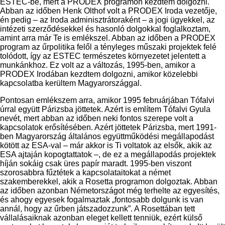
ESTEC-be, mert a PRODEX programon kezdtem dolgozni.
Abban az időben Henk Olthof volt a PRODEX Iroda vezetője,
én pedig – az Iroda adminisztrátoraként – a jogi ügyekkel, az
intézeti szerződésekkel és hasonló dolgokkal foglalkoztam,
amint arra már Te is emlékszel. Abban az időben a PRODEX
program az űrpolitika felől a tényleges műszaki projektek felé
tolódott, így az ESTEC természetes környezetet jelentett a
munkánkhoz. Ez volt az a változás, 1995-ben, amikor a
PRODEX Irodában kezdtem dolgozni, amikor közelebbi
kapcsolatba kerültem Magyarországgal.
Pontosan emlékszem arra, amikor 1995 februárjában Tófalvi
úrral együtt Párizsba jöttetek. Azért is említem Tófalvi Gyula
nevét, mert abban az időben neki fontos szerepe volt a
kapcsolatok erősítésében. Azért jöttetek Párizsba, mert 1991-
ben Magyarország általános együttműködési megállapodást
kötött az ESA-val – már akkor is Ti voltatok az elsők, akik az
ESA ajtaján kopogtattatok –, de ez a megállapodás projektek
híján sokáig csak üres papír maradt. 1995-ben viszont
szorosabbra fűztétek a kapcsolataitokat a német
szakemberekkel, akik a Rosetta programon dolgoztak. Abban
az időben azonban Németországot még terhelte az egyesítés,
és ahogy egyesek fogalmaztak „fontosabb dolgunk is van
annál, hogy az űrben játszadozzunk”. A Rosettában tett
vállalásaiknak azonban eleget kellett tenniük, ezért külső