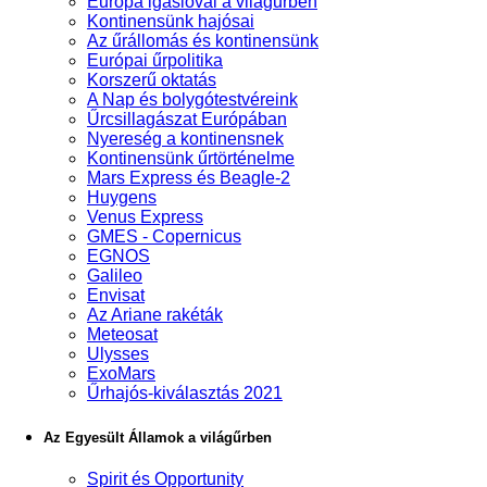
Európa igáslovai a világűrben
Kontinensünk hajósai
Az űrállomás és kontinensünk
Európai űrpolitika
Korszerű oktatás
A Nap és bolygótestvéreink
Űrcsillagászat Európában
Nyereség a kontinensnek
Kontinensünk űrtörténelme
Mars Express és Beagle-2
Huygens
Venus Express
GMES - Copernicus
EGNOS
Galileo
Envisat
Az Ariane rakéták
Meteosat
Ulysses
ExoMars
Űrhajós-kiválasztás 2021
Az Egyesült Államok a világűrben
Spirit és Opportunity