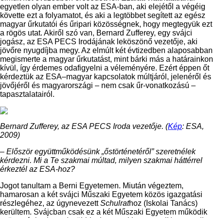
egyetlen olyan ember volt az ESA-ban, aki elejétől a végéig
követte ezt a folyamatot, és aki a legtöbbet segített az egész
magyar űrkutatói és űripari közösségnek, hogy megtegyük ezt
a rögös utat. Akiről szó van, Bernard Zufferey, egy svájci
jogász, az ESA PECS Irodájának leköszönő vezetője, aki
jövőre nyugdíjba megy. Az elmúlt két évtizedben alaposabban
megismerte a magyar űrkutatást, mint bárki más a határainkon
kívül, így érdemes odafigyelni a véleményére. Ezért éppen őt
kérdeztük az ESA–magyar kapcsolatok múltjáról, jelenéről és
jövőjéről és magyarországi – nem csak űr-vonatkozású –
tapasztalatairól.
Bernard Zufferey, az ESA PECS Iroda vezetője. (
Kép
: ESA,
2009)
– Először együttműködésünk „őstörténetéről” szeretnélek
kérdezni. Mi a Te szakmai múltad, milyen szakmai háttérrel
érkeztél az ESA-hoz?
Jogot tanultam a Berni Egyetemen. Miután végeztem,
hamarosan a két svájci Műszaki Egyetem közös igazgatási
részlegéhez, az úgynevezett
Schulrat
hoz (Iskolai Tanács)
kerültem. Svájcban csak ez a két Műszaki Egyetem működik