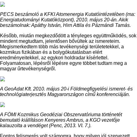
PECS beszámoló a KFKI Atomenergia Kutatóintézetében (ma:
Energiatudományi Kutatóközpont), 2010. május 20-án. Akik
beszámolnak: Apáthy István, Hirn Attila és Pázmándi Tamás.
Később, miután megkezdődött a tényleges együttműködés, sok
mindent megtudtam, jelentősen bővültek az ismereteim.
Megismerkedtem több más tevékenységi területetekkel, a
kozmikus fizikában és a bolygókutatásban elért
eredményeitekkel, az egykori holdradar kísérlettel.
Folyamatosan, lépésről lépésre egyre többet tudtam meg a
magyar űrtevékenységről.
A GeoAdat Kft. 2010. május 20-i Földmegfigyelési ismeret- és
technológiaterjesztés Magyarországon című konferenciáján.
A FÖMI Kozmikus Geodéziai Obszervatóriuma történetét
bemutató kiállításon Kenyeres Ambrus, a KGO vezetője
kalauzolta a vendéget (Penc, 2013. VI. 7.).
Fontos felismerés volt számomra, hogy milyen jól szervezett