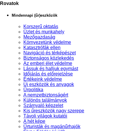
Rovatok
Mindennapi (űr)eszközök
Korszerű oktatás
Üzlet és munkahely
Mezőgazdaság
Környezetünk védelme
Katasztrófák ellen
Navigáció és térképészet
Biztonságos közlekedés
Az emberi élet védelme
Lássuk és halljuk egymást
Időjárás és előrejelzése
Értékeink védelme
Új eszközök és anyagok
Űrpolitika
A nemzetbiztonságért
Különös találmányok
Szárnyaló képzelet
Kis űreszközök nagy szerepe
Távoli világok kutatói
A hét képe
Űrturisták és magánűrhajók