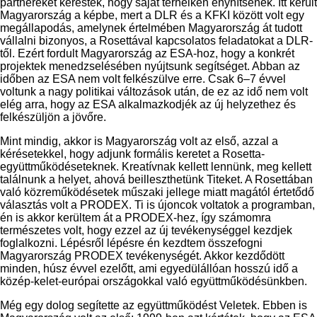
partnereket kerestek, hogy saját terheiken enyhítsenek. Itt került
Magyarország a képbe, mert a DLR és a KFKI között volt egy
megállapodás, amelynek értelmében Magyarország át tudott
vállalni bizonyos, a Rosettával kapcsolatos feladatokat a DLR-
től. Ezért fordult Magyarország az ESA-hoz, hogy a konkrét
projektek menedzselésében nyújtsunk segítséget. Abban az
időben az ESA nem volt felkészülve erre. Csak 6–7 évvel
voltunk a nagy politikai változások után, de ez az idő nem volt
elég arra, hogy az ESA alkalmazkodjék az új helyzethez és
felkészüljön a jövőre.
Mint mindig, akkor is Magyarország volt az első, azzal a
kérésetekkel, hogy adjunk formális keretet a Rosetta-
együttműködéseteknek. Kreatívnak kellett lennünk, meg kellett
találnunk a helyet, ahová beilleszthetünk Titeket. A Rosettában
való közreműködésetek műszaki jellege miatt magától értetődő
választás volt a PRODEX. Ti is újoncok voltatok a programban,
én is akkor kerültem át a PRODEX-hez, így számomra
természetes volt, hogy ezzel az új tevékenységgel kezdjek
foglalkozni. Lépésről lépésre én kezdtem összefogni
Magyarország PRODEX tevékenységét. Akkor kezdődött
minden, húsz évvel ezelőtt, ami egyedülállóan hosszú idő a
közép-kelet-európai országokkal való együttműködésünkben.
Még egy dolog segítette az együttműködést Veletek. Ebben is