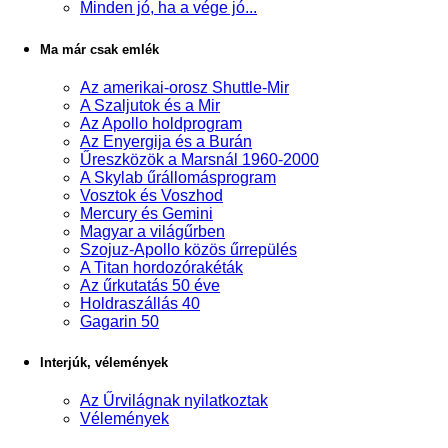
Minden jó, ha a vége jó...
Ma már csak emlék
Az amerikai-orosz Shuttle-Mir
A Szaljutok és a Mir
Az Apollo holdprogram
Az Enyergija és a Burán
Űreszközök a Marsnál 1960-2000
A Skylab űrállomásprogram
Vosztok és Voszhod
Mercury és Gemini
Magyar a világűrben
Szojuz-Apollo közös űrrepülés
A Titan hordozórakéták
Az űrkutatás 50 éve
Holdraszállás 40
Gagarin 50
Interjúk, vélemények
Az Űrvilágnak nyilatkoztak
Vélemények