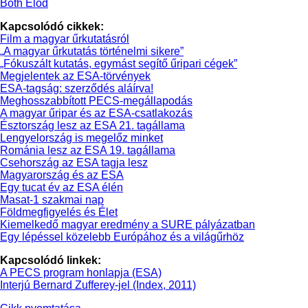
Both Előd
Kapcsolódó cikkek:
Film a magyar űrkutatásról
„A magyar űrkutatás történelmi sikere”
„Fókuszált kutatás, egymást segítő űripari cégek”
Megjelentek az ESA-törvények
ESA-tagság: szerződés aláírva!
Meghosszabbított PECS-megállapodás
A magyar űripar és az ESA-csatlakozás
Észtország lesz az ESA 21. tagállama
Lengyelország is megelőz minket
Románia lesz az ESA 19. tagállama
Csehország az ESA tagja lesz
Magyarország és az ESA
Egy tucat év az ESA élén
Masat-1 szakmai nap
Földmegfigyelés és Élet
Kiemelkedő magyar eredmény a SURE pályázatban
Egy lépéssel közelebb Európához és a világűrhöz
Kapcsolódó linkek:
A PECS program honlapja (ESA)
Interjú Bernard Zufferey-jel (Index, 2011)