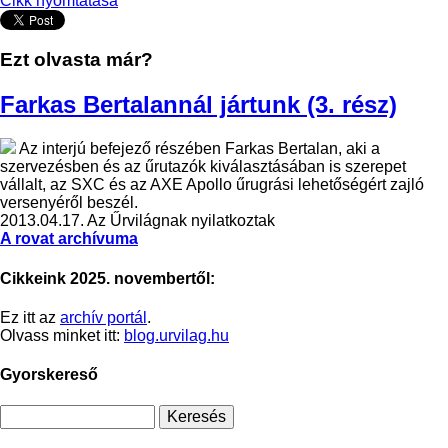
Cikk nyomtatása
Ezt olvasta már?
Farkas Bertalannál jártunk (3. rész)
Az interjú befejező részében Farkas Bertalan, aki a
szervezésben és az űrutazók kiválasztásában is szerepet
vállalt, az SXC és az AXE Apollo űrugrási lehetőségért zajló
versenyéről beszél.
2013.04.17.
Az Űrvilágnak nyilatkoztak
A rovat archívuma
Cikkeink 2025. novembertől:
Ez itt az
archív portál
.
Olvass minket itt:
blog.urvilag.hu
Gyorskereső