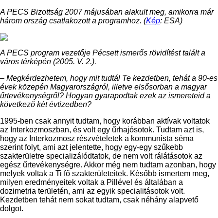
A PECS Bizottság 2007 májusában alakult meg, amikorra már
három ország csatlakozott a programhoz. (
Kép
: ESA)
A PECS program vezetője Pécsett ismerős rövidítést talált a
város térképén (2005. V. 2.).
– Megkérdezhetem, hogy mit tudtál Te kezdetben, tehát a 90-es
évek közepén Magyarországról, illetve elsősorban a magyar
űrtevékenységről? Hogyan gyarapodtak ezek az ismereteid a
következő két évtizedben?
1995-ben csak annyit tudtam, hogy korábban aktívak voltatok
az Interkozmoszban, és volt egy űrhajósotok. Tudtam azt is,
hogy az Interkozmosz részvételetek a kommunista séma
szerint folyt, ami azt jelentette, hogy egy-egy szűkebb
szakterületre specializálódtatok, de nem volt rálátásotok az
egész űrtevékenységre. Akkor még nem tudtam azonban, hogy
melyek voltak a Ti fő szakterületeitek. Később ismertem meg,
milyen eredményeitek voltak a Pillével és általában a
dozimetria területén, ami az egyik specialitásotok volt.
Kezdetben tehát nem sokat tudtam, csak néhány alapvető
dolgot.