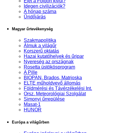
Élet a Földön kívül?
Idegen civilizációk?
A hónap száma
Űridőjárás
Magyar űrtevékenység
Szakmapolitika
Álmuk a világűr
Korszerű oktatás
Hazai kutatóhelyek és űripar
Nyereség az országnak
Rosetta üstökösprogram
A Pille
BIOPAN, Brados, Matrjoska
ELTE műholdvevő állomás
Földmérési és Távérzékelési Int.
Orsz. Meteorológiai Szolgálat
Simonyi űrrepülése
Masat-1
HUNOR
Európa a világűrben