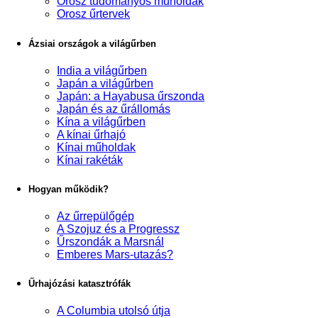
Orosz tudományos műholdak
Orosz űrtervek
Ázsiai országok a világűrben
India a világűrben
Japán a világűrben
Japán: a Hayabusa űrszonda
Japán és az űrállomás
Kína a világűrben
A kínai űrhajó
Kínai műholdak
Kínai rakéták
Hogyan működik?
Az űrrepülőgép
A Szojuz és a Progressz
Űrszondák a Marsnál
Emberes Mars-utazás?
Űrhajózási katasztrófák
A Columbia utolsó útja