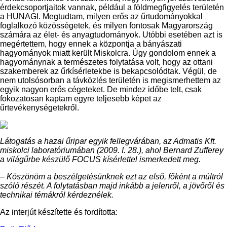
érdekcsoportjaitok vannak, például a földmegfigyelés területén
a HUNAGI. Megtudtam, milyen erős az űrtudományokkal
foglalkozó közösségetek, és milyen fontosak Magyarország
számára az élet- és anyagtudományok. Utóbbi esetében azt is
megértettem, hogy ennek a központja a bányászati
hagyományok miatt került Miskolcra. Úgy gondolom ennek a
hagyománynak a természetes folytatása volt, hogy az ottani
szakemberek az űrkísérletekbe is bekapcsolódtak. Végül, de
nem utolsósorban a távközlés területén is megismerhettem az
egyik nagyon erős cégeteket. De mindez időbe telt, csak
fokozatosan kaptam egyre teljesebb képet az
űrtevékenységetekről.
Látogatás a hazai űripar egyik fellegvárában, az Admatis Kft.
miskolci laboratóriumában (2009. I. 28.), ahol Bernard Zufferey
a világűrbe készülő FOCUS kísérlettel ismerkedett meg.
– Köszönöm a beszélgetésünknek ezt az első, főként a múltról
szóló részét. A folytatásban majd inkább a jelenről, a jövőről és
technikai témákról kérdeznélek.
Az interjút készítette és fordította: