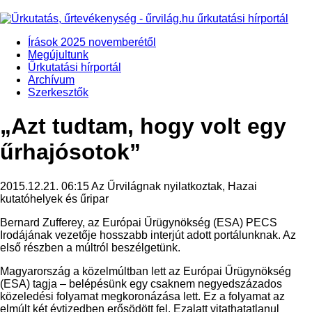
Írások 2025 novemberétől
Megújultunk
Űrkutatási hírportál
Archívum
Szerkesztők
„Azt tudtam, hogy volt egy
űrhajósotok”
2015.12.21. 06:15
Az Űrvilágnak nyilatkoztak, Hazai
kutatóhelyek és űripar
Bernard Zufferey, az Európai Űrügynökség (ESA) PECS
Irodájának vezetője hosszabb interjút adott portálunknak. Az
első részben a múltról beszélgetünk.
Magyarország a közelmúltban lett az Európai Űrügynökség
(ESA) tagja – belépésünk egy csaknem negyedszázados
közeledési folyamat megkoronázása lett. Ez a folyamat az
elmúlt két évtizedben erősödött fel. Ezalatt vitathatatlanul