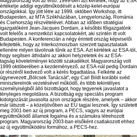
Magyarország volt az első: 1999-ben azt kértétek, hogy az ESA
értékelje addigi együttműködését a közép-kelet-európai
országokkal. Így jött létre az 1999. októberi Workshop, itt
Budapesten, az MTA Székházában, Lengyelország, Románia
és Csehország részvételével. Abban az időben stratégiai
igazgatóként Jean-Jacques Dordain, a későbbi főigazgatónk
volt felelős a nemzetközi kapcsolatokért, aki szintén itt volt
Budapesten. A konferencián a négy érintett ország képviselői
kifejtették, hogy az Interkozmoszban szerzett tapasztalataik
ellenére milyen távolinak tűnik az ESA. Azt kértétek az ESA-tól,
hogy segítsen áthidalni az akkori helyzetetek és az ESA-
tagság követelményei közötti szakadékot. Magyarország volt
1999 októberében a kezdeményező, az ESA-nál pedig Dordain
úr részéről kedvező volt a kérés fogadtatása. Felkérte az
úgynevezett „Bölcsek Tanácsát”, egy Carl Bildt korábbi svéd
miniszterelnök vezetésével működő, és több tekintélyes
személyiségből álló bizottságot, hogy tegyenek javaslatot a
tényleges megoldásra. A bizottság egy speciális program
kidolgozását javasolta azon országok részére, amelyek – akkor
már látszott – a közeljövőben az EU tagjai lesznek. Így született
meg 2001-ben az új program, a PECS, vagyis az európai
együttműködő államok fogalma és a számukra létrehozott
program. Magyarország 2003-ban elsőként csatlakozott ehhez
az új együttműködési formához, a PECS-hez.