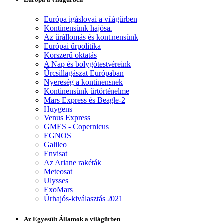
Európa igáslovai a világűrben
Kontinensünk hajósai
Az űrállomás és kontinensünk
Európai űrpolitika
Korszerű oktatás
A Nap és bolygótestvéreink
Űrcsillagászat Európában
Nyereség a kontinensnek
Kontinensünk űrtörténelme
Mars Express és Beagle-2
Huygens
Venus Express
GMES - Copernicus
EGNOS
Galileo
Envisat
Az Ariane rakéták
Meteosat
Ulysses
ExoMars
Űrhajós-kiválasztás 2021
Az Egyesült Államok a világűrben