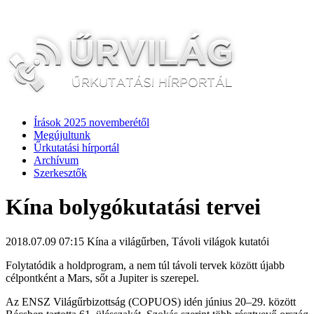
Írások 2025 novemberétől
Megújultunk
Űrkutatási hírportál
Archívum
Szerkesztők
Kína bolygókutatási tervei
2018.07.09 07:15
Kína a világűrben, Távoli világok kutatói
Folytatódik a holdprogram, a nem túl távoli tervek között újabb
célpontként a Mars, sőt a Jupiter is szerepel.
Az ENSZ Világűrbizottság (COPUOS) idén június 20–29. között