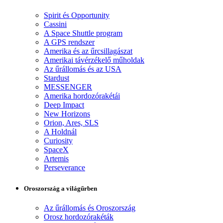
Spirit és Opportunity
Cassini
A Space Shuttle program
A GPS rendszer
Amerika és az űrcsillagászat
Amerikai távérzékelő műholdak
Az űrállomás és az USA
Stardust
MESSENGER
Amerika hordozórakétái
Deep Impact
New Horizons
Orion, Ares, SLS
A Holdnál
Curiosity
SpaceX
Artemis
Perseverance
Oroszország a világűrben
Az űrállomás és Oroszország
Orosz hordozórakéták