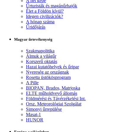
A hét képe
Űrturisták és magánűrhajók
Élet a Földön kívül?
Idegen civilizációk?
A hónap száma
Űridőjárás
Magyar űrtevékenység
Szakmapolitika
Álmuk a világűr
Korszerű oktatás
Hazai kutatóhelyek és űripar
Nyereség az országnak
Rosetta üstökösprogram
A Pille
BIOPAN, Brados, Matrjoska
ELTE műholdvevő állomás
Földmérési és Távérzékelési Int.
Orsz. Meteorológiai Szolgálat
Simonyi űrrepülése
Masat-1
HUNOR
Európa a világűrben