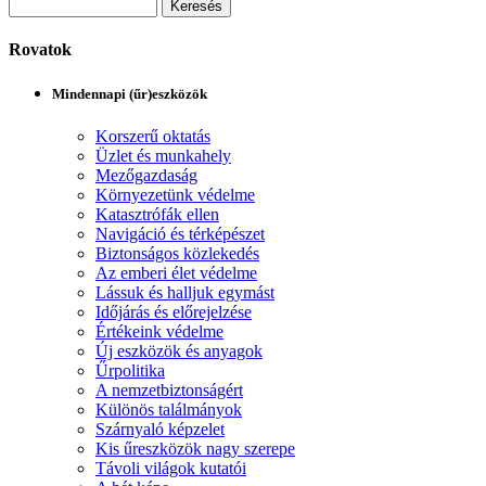
Rovatok
Mindennapi (űr)eszközök
Korszerű oktatás
Üzlet és munkahely
Mezőgazdaság
Környezetünk védelme
Katasztrófák ellen
Navigáció és térképészet
Biztonságos közlekedés
Az emberi élet védelme
Lássuk és halljuk egymást
Időjárás és előrejelzése
Értékeink védelme
Új eszközök és anyagok
Űrpolitika
A nemzetbiztonságért
Különös találmányok
Szárnyaló képzelet
Kis űreszközök nagy szerepe
Távoli világok kutatói