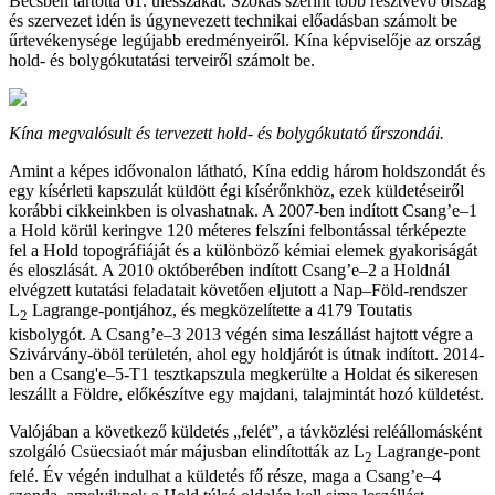
Bécsben tartotta 61. ülésszakát. Szokás szerint több résztvevő ország
és szervezet idén is úgynevezett technikai előadásban számolt be
űrtevékenysége legújabb eredményeiről. Kína képviselője az ország
hold- és bolygókutatási terveiről számolt be.
Kína megvalósult és tervezett hold- és bolygókutató űrszondái.
Amint a képes idővonalon látható, Kína eddig három holdszondát és
egy kísérleti kapszulát küldött égi kísérőnkhöz, ezek küldetéseiről
korábbi cikkeinkben is olvashatnak. A 2007-ben indított Csang’e–1
a Hold körül keringve 120 méteres felszíni felbontással térképezte
fel a Hold topográfiáját és a különböző kémiai elemek gyakoriságát
és eloszlását. A 2010 októberében indított Csang’e–2 a Holdnál
elvégzett kutatási feladatait követően eljutott a Nap–Föld-rendszer
L
Lagrange-pontjához, és megközelítette a 4179 Toutatis
2
kisbolygót. A Csang’e–3 2013 végén sima leszállást hajtott végre a
Szivárvány-öböl területén, ahol egy holdjárót is útnak indított. 2014-
ben a Csang'e–5-T1 tesztkapszula megkerülte a Holdat és sikeresen
leszállt a Földre, előkészítve egy majdani, talajmintát hozó küldetést.
Valójában a következő küldetés „felét”, a távközlési reléállomásként
szolgáló Csüecsiaót már májusban elindították az L
Lagrange-pont
2
felé. Év végén indulhat a küldetés fő része, maga a Csang’e–4