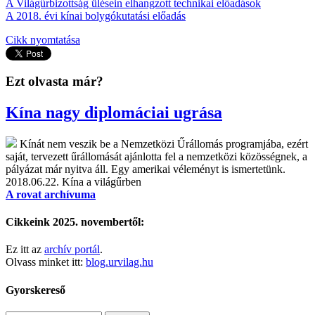
A Világűrbizottság ülésein elhangzott technikai előadások
A 2018. évi kínai bolygókutatási előadás
Cikk nyomtatása
Ezt olvasta már?
Kína nagy diplomáciai ugrása
Kínát nem veszik be a Nemzetközi Űrállomás programjába, ezért
saját, tervezett űrállomását ajánlotta fel a nemzetközi közösségnek, a
pályázat már nyitva áll. Egy amerikai véleményt is ismertetünk.
2018.06.22.
Kína a világűrben
A rovat archívuma
Cikkeink 2025. novembertől:
Ez itt az
archív portál
.
Olvass minket itt:
blog.urvilag.hu
Gyorskereső