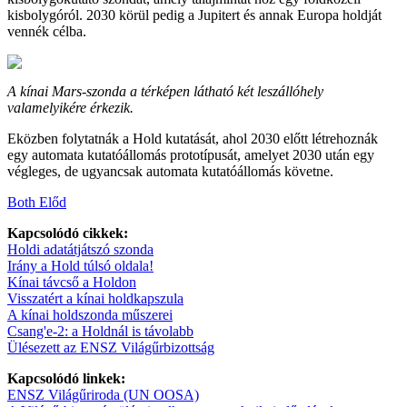
kisbolygóról. 2030 körül pedig a Jupitert és annak Europa holdját
vennék célba.
A kínai Mars-szonda a térképen látható két leszállóhely
valamelyikére érkezik.
Eközben folytatnák a Hold kutatását, ahol 2030 előtt létrehoznák
egy automata kutatóállomás prototípusát, amelyet 2030 után egy
végleges, de ugyancsak automata kutatóállomás követne.
Both Előd
Kapcsolódó cikkek:
Holdi adatátjátszó szonda
Irány a Hold túlsó oldala!
Kínai távcső a Holdon
Visszatért a kínai holdkapszula
A kínai holdszonda műszerei
Csang'e-2: a Holdnál is távolabb
Ülésezett az ENSZ Világűrbizottság
Kapcsolódó linkek:
ENSZ Világűriroda (UN OOSA)