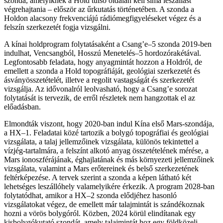
szonda, amelyiknek a Hold túlsó oldalán kell sima leszállást
végrehajtania – először az űrkutatás történetében. A szonda a
Holdon alacsony frekvenciájú rádiómegfigyeléseket végez és a
felszín szerkezetét fogja vizsgálni.
A kínai holdprogram folytatásaként a Csang’e–5 szonda 2019-ben
indulhat, Vencsangból, Hosszú Menetelés–5 hordozórakétával.
Legfontosabb feladata, hogy anyagmintát hozzon a Holdról, de
emellett a szonda a Hold topográfiáját, geológiai szerkezetét és
ásványösszetételét, illetve a regolit vastagságát és szerkezetét
vizsgálja. Az idővonalról leolvasható, hogy a Csang’e sorozat
folytatását is tervezik, de erről részletek nem hangzottak el az
előadásban.
Elmondták viszont, hogy 2020-ban indul Kína első Mars-szondája,
a HX–1. Feladatai közé tartozik a bolygó topográfiai és geológiai
vizsgálata, a talaj jellemzőinek vizsgálata, különös tekintettel a
vízjég-tartalmára, a felszínt alkotó anyag összetételének mérése, a
Mars ionoszférájának, éghajlatának és más környezeti jellemzőinek
vizsgálata, valamint a Mars erőtereinek és belső szerkezetének
feltérképezése. A tervek szerint a szonda a képen látható két
lehetséges leszállóhely valamelyikére érkezik. A program 2028-ban
folytatódhat, amikor a HX–2 szonda elődjéhez hasonló
vizsgálatokat végez, de emellett már talajmintát is szándékoznak
hozni a vörös bolygóról. Közben, 2024 körül elindítanak egy
kisbolygókutató szondát, amely talajmintát hoz egy földközeli