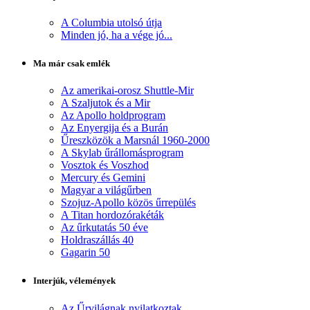
A Columbia utolsó útja
Minden jó, ha a vége jó...
Ma már csak emlék
Az amerikai-orosz Shuttle-Mir
A Szaljutok és a Mir
Az Apollo holdprogram
Az Enyergija és a Burán
Űreszközök a Marsnál 1960-2000
A Skylab űrállomásprogram
Vosztok és Voszhod
Mercury és Gemini
Magyar a világűrben
Szojuz-Apollo közös űrrepülés
A Titan hordozórakéták
Az űrkutatás 50 éve
Holdraszállás 40
Gagarin 50
Interjúk, vélemények
Az Űrvilágnak nyilatkoztak