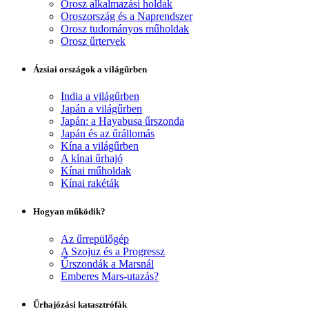
Orosz alkalmazási holdak
Oroszország és a Naprendszer
Orosz tudományos műholdak
Orosz űrtervek
Ázsiai országok a világűrben
India a világűrben
Japán a világűrben
Japán: a Hayabusa űrszonda
Japán és az űrállomás
Kína a világűrben
A kínai űrhajó
Kínai műholdak
Kínai rakéták
Hogyan működik?
Az űrrepülőgép
A Szojuz és a Progressz
Űrszondák a Marsnál
Emberes Mars-utazás?
Űrhajózási katasztrófák