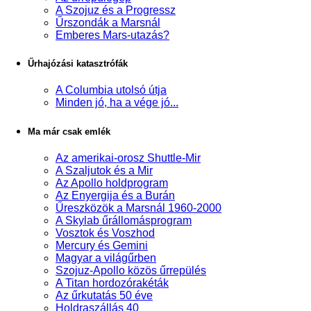
A Szojuz és a Progressz
Űrszondák a Marsnál
Emberes Mars-utazás?
Űrhajózási katasztrófák
A Columbia utolsó útja
Minden jó, ha a vége jó...
Ma már csak emlék
Az amerikai-orosz Shuttle-Mir
A Szaljutok és a Mir
Az Apollo holdprogram
Az Enyergija és a Burán
Űreszközök a Marsnál 1960-2000
A Skylab űrállomásprogram
Vosztok és Voszhod
Mercury és Gemini
Magyar a világűrben
Szojuz-Apollo közös űrrepülés
A Titan hordozórakéták
Az űrkutatás 50 éve
Holdraszállás 40