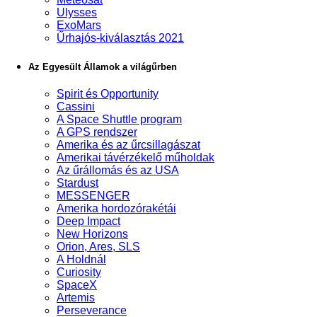
Ulysses
ExoMars
Űrhajós-kiválasztás 2021
Az Egyesült Államok a világűrben
Spirit és Opportunity
Cassini
A Space Shuttle program
A GPS rendszer
Amerika és az űrcsillagászat
Amerikai távérzékelő műholdak
Az űrállomás és az USA
Stardust
MESSENGER
Amerika hordozórakétái
Deep Impact
New Horizons
Orion, Ares, SLS
A Holdnál
Curiosity
SpaceX
Artemis
Perseverance