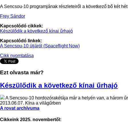
A Sencsou-10 programjának részleteiről a következő bő két hé
Frey Sándor
Kapcsolódó cikkek:
Készülődik a következő kínai űrhajó
Kapcsolódó linkek:
A Sencsou-10 útjáról (Spaceflight Now)
Cikk nyomtatása
Ezt olvasta már?
Készülődik a következő kínai űrhajó
A Sencsou-10 hordozórakétája már a helyén van, a három űr
2013.06.07.
Kína a világűrben
A rovat archívuma
Cikkeink 2025. novembertől: