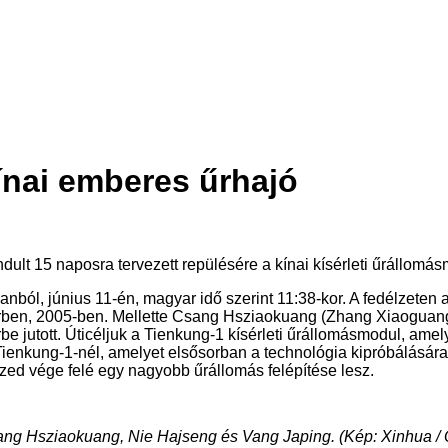
nai emberes űrhajó
ndult 15 naposra tervezett repülésére a kínai kísérleti űrállomás
anból, június 11-én, magyar idő szerint 11:38-kor. A fedélzete
gűrben, 2005-ben. Mellette Csang Hsziaokuang (Zhang Xiaoguang
rbe jutott. Úticéljuk a Tienkung-1 kísérleti űrállomásmodul, ame
a Tienkung-1-nél, amelyet elsősorban a technológia kipróbálásá
ized vége felé egy nagyobb űrállomás felépítése lesz.
ang Hsziaokuang, Nie Hajseng és Vang Japing. (Kép: Xinhua / 