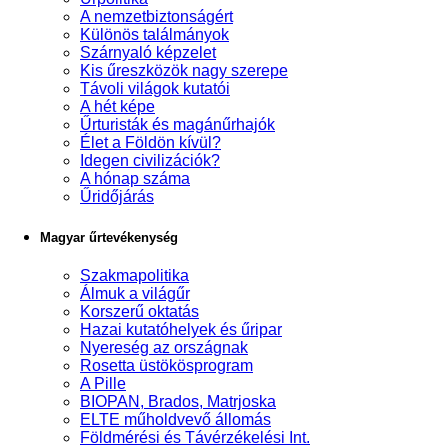
A nemzetbiztonságért
Különös találmányok
Szárnyaló képzelet
Kis űreszközök nagy szerepe
Távoli világok kutatói
A hét képe
Űrturisták és magánűrhajók
Élet a Földön kívül?
Idegen civilizációk?
A hónap száma
Űridőjárás
Magyar űrtevékenység
Szakmapolitika
Álmuk a világűr
Korszerű oktatás
Hazai kutatóhelyek és űripar
Nyereség az országnak
Rosetta üstökösprogram
A Pille
BIOPAN, Brados, Matrjoska
ELTE műholdvevő állomás
Földmérési és Távérzékelési Int.