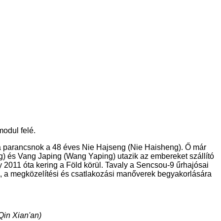
modul felé.
n a parancsnok a 48 éves Nie Hajseng (Nie Haisheng). Ő már
) és Vang Japing (Wang Yaping) utazik az embereket szállító
ly 2011 óta kering a Föld körül. Tavaly a Sencsou-9 űrhajósai
ra, a megközelítési és csatlakozási manőverek begyakorlására
Qin Xian'an)