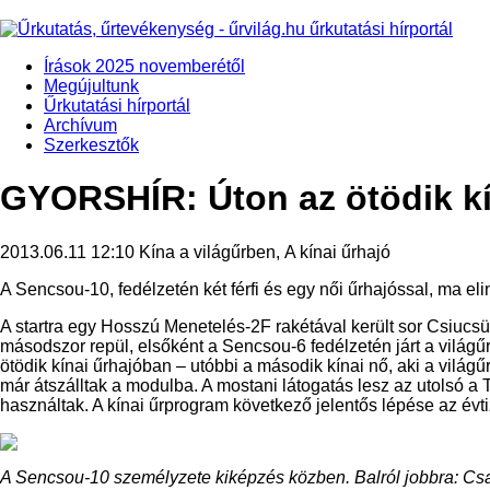
Írások 2025 novemberétől
Megújultunk
Űrkutatási hírportál
Archívum
Szerkesztők
GYORSHÍR: Úton az ötödik kí
2013.06.11 12:10
Kína a világűrben, A kínai űrhajó
A Sencsou-10, fedélzetén két férfi és egy női űrhajóssal, ma eli
A startra egy Hosszú Menetelés-2F rakétával került sor Csiucsü
másodszor repül, elsőként a Sencsou-6 fedélzetén járt a vilá
ötödik kínai űrhajóban – utóbbi a második kínai nő, aki a világű
már átszálltak a modulba. A mostani látogatás lesz az utolsó 
használtak. A kínai űrprogram következő jelentős lépése az évt
A Sencsou-10 személyzete kiképzés közben. Balról jobbra: Cs