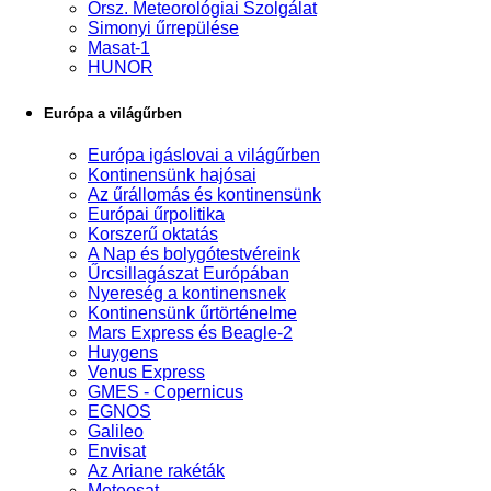
Orsz. Meteorológiai Szolgálat
Simonyi űrrepülése
Masat-1
HUNOR
Európa a világűrben
Európa igáslovai a világűrben
Kontinensünk hajósai
Az űrállomás és kontinensünk
Európai űrpolitika
Korszerű oktatás
A Nap és bolygótestvéreink
Űrcsillagászat Európában
Nyereség a kontinensnek
Kontinensünk űrtörténelme
Mars Express és Beagle-2
Huygens
Venus Express
GMES - Copernicus
EGNOS
Galileo
Envisat
Az Ariane rakéták
Meteosat