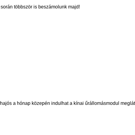
t során többször is beszámolunk majd!
hajós a hónap közepén indulhat a kínai űrállomásmodul meglát