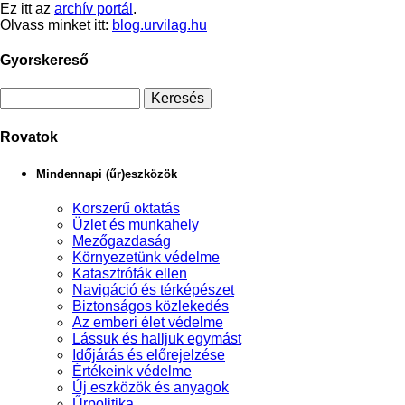
Ez itt az
archív portál
.
Olvass minket itt:
blog.urvilag.hu
Gyorskereső
Rovatok
Mindennapi (űr)eszközök
Korszerű oktatás
Üzlet és munkahely
Mezőgazdaság
Környezetünk védelme
Katasztrófák ellen
Navigáció és térképészet
Biztonságos közlekedés
Az emberi élet védelme
Lássuk és halljuk egymást
Időjárás és előrejelzése
Értékeink védelme
Új eszközök és anyagok
Űrpolitika