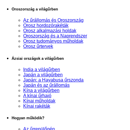
Oroszország a világűrben
Az űrállomás és Oroszország
Orosz hordozórakéták
Orosz alkalmazási holdak
Oroszország és a Naprendszer
Orosz tudományos műholdak
Orosz űrtervek
Ázsiai országok a világűrben
India a világűrben
Japán a világűrben
Japán: a Hayabusa űrszonda
Japán és az űrállomás
Kína a világűrben
A kínai űrhajó
Kínai műholdak
Kínai rakéták
Hogyan működik?
Az űrrepülőgép