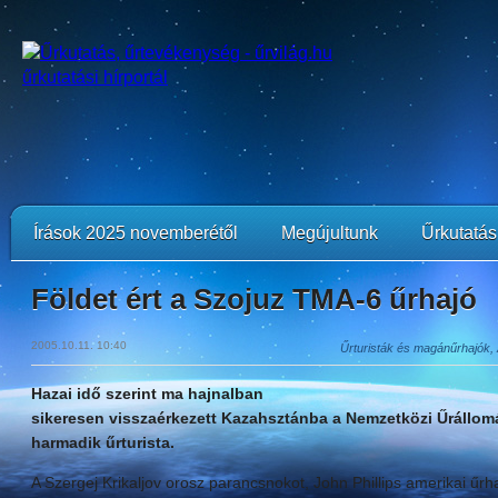
Írások 2025 novemberétől
Megújultunk
Űrkutatási
Földet ért a Szojuz TMA-6 űrhajó
2005.10.11. 10:40
Űrturisták és magánűrhajók,
Hazai idő szerint ma hajnalban
sikeresen visszaérkezett Kazahsztánba a Nemzetközi Űrállom
harmadik űrturista.
A Szergej Krikaljov orosz parancsnokot, John Phillips amerikai űrha