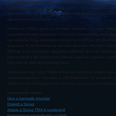
jén a váltással együtt a Nemzetközi Űrállomásra (ISS) utazott ame
szállító kapszula rendben ért földet. Olsen a nyolc napig tartó űruta
szurkolt le az orosz űrhivatalnak. Első nyilatkozata szerint jól érzi
egy jót enni és zuhanyozni...
Krikaljov és Phillips április 14-én indult, összesen 179 napot töltöt
legemlékezetesebb eseménye a Discovery űrrepülőgép júliusi láto
úgy értékelte, hogy elsődleges céljukat, az űrállomás „rendbetételét”
augusztus 26-án beállította az abszolút időtartam-rekordot. A mosta
803 nap, 9 óra és 39 perc világűrben töltött idő. Az orosz űrhajós ez
kétszer lakott a Mir űrállomáson, kétszer repült az amerikai űrrepü
2001-ben az első ISS expedíciónak is.
Érdekesség még, hogy Phillips volt az első amerikai űrhajós, aki 
„távmeghallgatáson” vett részt az ISS fedélzetéről. Az űrhajósok c
találkozhatnak Csillagvárosban, ahol még egy ideig orvosi megfigye
Kapcsolódó cikkek:
Úton a harmadik űrturista!
Dokkolt a Szojuz
Adatok a Szojuz TMA-6 repüléséről
Kongresszusi meghallgatás az űrből