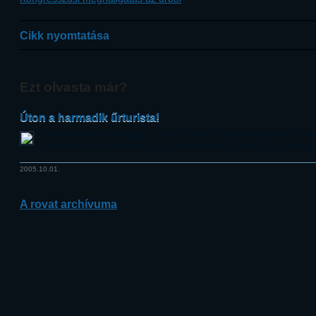
Cikk nyomtatása
Ezt olvasta már?
Úton a harmadik űrturista!
Helyi idő szerint kora reggel, a Szojuz TMA-7 fedélzetén útnak indult a
alaplegénysége és Gregory Olsen, az emberiség harmadik, az Egyesült Á
2005.10.01.
A rovat archívuma