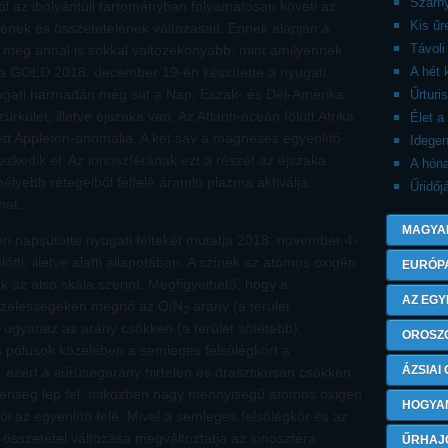
Szárny
l az ibolyántúli tartományban folyamatosan követi az
Kis ű
nek és összetételének változásait. Ennek alapján a
Távoli
ra még annál is sokkal változékonyabb, mint amilyennek
 a GOLD 2018. december 19-én készítette a nyugati
A hét 
nyugati harmadán még süt a Nap, Észak- és Dél-Amerika
Űrturi
rkület, illetve éjszaka van. Az Atlanti-óceán fölött Afrika
Élet a
tt Appleton-anomália. A két sáv a mágneses egyenlítő
Idegen
ezkedik el. Az ionoszférának ezt a részét az éjszaka
A hón
lyebb rétegeiből felfelé áramló plazma aktiválja.
Űridőj
hat.
MAGYA
en napsütötte nyugati féltekét mutatja 2018. november 4-
ti, illetve alatti állapotában. A színek az atomos oxigén
EURÓP
ik az alsó skála szerint. Megfigyelhető, hogy a
AZ EGY
 szélességeken megnő az O/N
arány (a terület
2
ugyanez az arány csökken (a terület sötétebb).
OROSZ
pólusok közelében a semleges felsőlégkört a
ÁZSIAI
, ezért a sűrűségarány hirtelen és drasztikusan csökken.
lenség lép fel, miközben nagy mennyiségű atomos oxigén
HOGYA
l az egyenlítő felé. Mivel a semleges felsőlégkör és az
z összetétel változása megváltoztatja az ionoszféra
ŰRHAJ