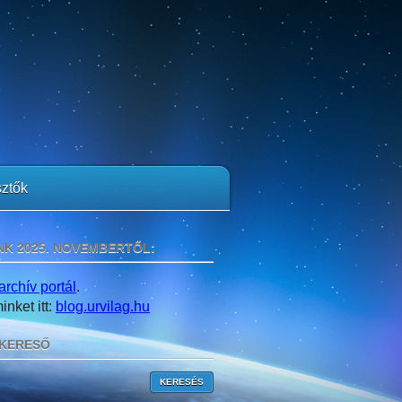
ztők
NK 2025. NOVEMBERTŐL:
archív portál
.
nket itt:
blog.urvilag.hu
KERESŐ