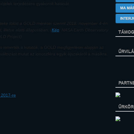
iójelek terjedésére gyakorolt hatását.
MA MÁ
INTERJ
élteke fölött a GOLD mérései szerint 2018. november 4-én
illetve alatti állapotában. (
Kép
: NASA Earth Observatory
TÁMOG
OLD Project)
s ismerték a kutatók, a GOLD megfigyelései alapján az
ŰRVIL
változást mutat az ionoszféra egyik éjszakáról a másikra.
PARTN
z 2017-re
ŰRKÖRK