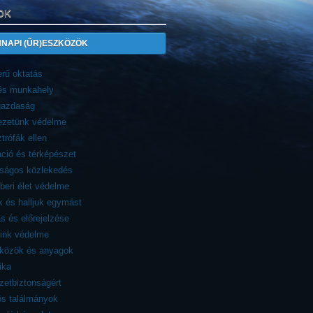
OK
NAPI (ŰR)ESZKÖZÖK
rű oktatás
 és munkahely
azdaság
ezetünk védelme
trófák ellen
ció és térképészet
nságos közlekedés
eri élet védelme
 és halljuk egymást
ás és előrejelzése
eink védelme
zközök és anyagok
ika
etbiztonságért
ös találmányok