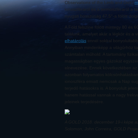
Observations of the Limb and Disk)
m
ionoszféráról és a termoszféráról a t
nyugati hosszúság 47,5°-a fölött dolg
A Föld felszíne fölött mintegy 80 és
találunk, amelyet akár a légkör és a v
elhatárolás
ennél sokkal bonyolultabb
Annyiban mindenképp a világűrhöz ta
számtalan műhold. A tartomány fizika
magasságban egyes gázokat egyszere
elnevezése. Ennek következtében az 
azonban folyamatos kölcsönhatásban á
ionoszféra emiatt nemcsak a Nap sugá
terjedő hatásokra is. A bonyolult jel
hanem hatással vannak a nagy frekve
jeleinek terjedésére.
A GOLD 2018. december 19-i képe az 
Solomon, John Correira, GOLD Proje