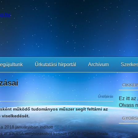
egújultunk
Űrkutatási hírportál
Archívum
Szerkes
zásai
CIKKEI
Űridőjárás
Ez itt az
Olvass mi
sként működő tudományos műszer segít feltárni az
 viselkedését.
GYORS
 a 2018 januárjában indított
SES–14 geostacionárius
ék el a NASA megbízásából készült GOLD (Global-Scale