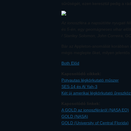
sűrűségét, ezen keresztül pedig a rád
Az ionoszféra a napsütötte nyugati f
és 5-én, egy geomágneses vihar előtti, 
/ Stanley Solomon, John Correira, G
Bár az Appleton-anomáliát korábban i
mégis meglepte őket, milyen jelentős 
Both Előd
Kapcsolódó cikkek:
Potyautas légkörkutató műszer
SES-14 és Al Yah-3
Két új amerikai légkörkutató űreszkö
Kapcsolódó linkek:
A GOLD az ionoszféráról (NASA EO)
GOLD (NASA)
GOLD (University of Central Florida)