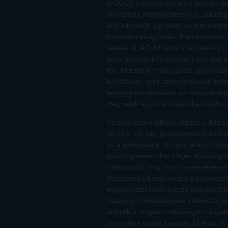
A GOLD a geostacionárius pozíciójábó
ionoszféra hőmérsékletének, sűrűségé
légkörkutatók úgy vélik, az ionoszfé
korábban elképzelték. Első képünket
féltekéről. A Föld látható részének 
keleti partvidékén azonban már esti szü
felé húzódó két kék sáv az úgyneveze
két oldalán, arra szimmetrikusan hely
legnagyobb részében az ionoszféra mé
Helyzetük éjszakáról éjszakára változ
Az alsó képen látható képpár a teljes
én és 5-én, egy geomágneses vihar előt
és a molekuláris nitrogén arányát jelz
geomágneses vihar idején alacsony
világosabb), míg nagy szélességeken 
Mágneses viharok idején a mágneses 
magnetoszférából érkező energia fűti
Alacsony szélességeken ellenkező je
áramlik a magas szélességek irányábó
ionoszféra között csatolás áll fenn, a