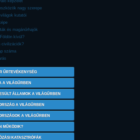
aló képzelet
reszközök nagy szerepe
 világok kutatói
képe
sták és magánűrhajók
 Földön kívül?
 civilizációk?
ap száma
árás
R ŰRTEVÉKENYSÉG
A A VILÁGŰRBEN
ESÜLT ÁLLAMOK A VILÁGŰRBEN
ORSZÁG A VILÁGŰRBEN
 ORSZÁGOK A VILÁGŰRBEN
N MŰKÖDIK?
ÓZÁSI KATASZTRÓFÁK