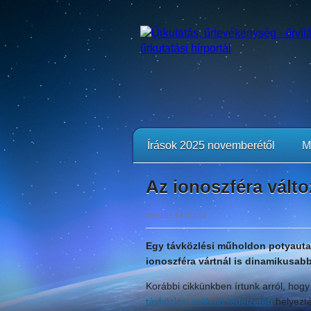
Írások 2025 novemberétől
M
Az ionoszféra válto
2020.01.16. 07:15
Egy távközlési műholdon potyauta
ionoszféra vártnál is dinamikusabb
Korábbi cikkünkben írtunk arról, hogy
távközlési műhold fedélzetén
helyezt