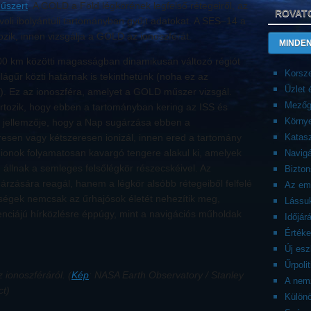
űszert
. A GOLD a Föld légkörének legfelső rétegeiről, az
ROVAT
ávoli ibolyántúli tartományban gyűjt adatokat. A SES–14 a
ozik, innen vizsgálja a GOLD az ionoszférát.
MINDEN
 600 km közötti magasságban dinamikusan változó régiót
Korsze
ilágűr közti határnak is tekinthetünk (noha ez az
Üzlet
). Ez az ionoszféra, amelyet a GOLD műszer vizsgál.
Mezőg
rtozik, hogy ebben a tartományban kering az ISS és
Körny
i jellemzője, hogy a Nap sugárzása ebben a
sen vagy kétszeresen ionizál, innen ered a tartomány
Katasz
ionok folyamatosan kavargó tengere alakul ki, amelyek
Navigá
llnak a semleges felsőlégkör részecskéivel. Az
Bizto
rzására reagál, hanem a légkör alsóbb rétegeiből felfelé
Az emb
enségek nemcsak az űrhajósok életét nehezítik meg,
Lássuk
nciájú hírközlésre éppúgy, mint a navigációs műholdak
Időjár
Érték
Új es
Űrpolit
ionoszféráról. (
Kép
: NASA Earth Observatory / Stanley
A nemz
ct)
Külön