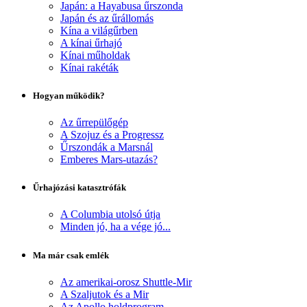
Japán: a Hayabusa űrszonda
Japán és az űrállomás
Kína a világűrben
A kínai űrhajó
Kínai műholdak
Kínai rakéták
Hogyan működik?
Az űrrepülőgép
A Szojuz és a Progressz
Űrszondák a Marsnál
Emberes Mars-utazás?
Űrhajózási katasztrófák
A Columbia utolsó útja
Minden jó, ha a vége jó...
Ma már csak emlék
Az amerikai-orosz Shuttle-Mir
A Szaljutok és a Mir
Az Apollo holdprogram