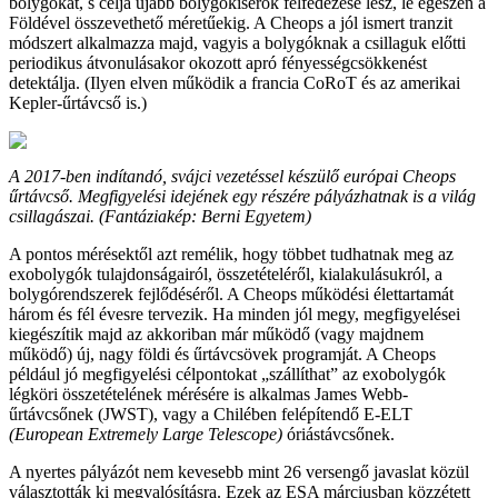
bolygókat, s célja újabb bolygókísérők felfedezése lesz, le egészen a
Földével összevethető méretűekig. A Cheops a jól ismert tranzit
módszert alkalmazza majd, vagyis a bolygóknak a csillaguk előtti
periodikus átvonulásakor okozott apró fényességcsökkenést
detektálja. (Ilyen elven működik a francia CoRoT és az amerikai
Kepler-űrtávcső is.)
A 2017-ben indítandó, svájci vezetéssel készülő európai Cheops
űrtávcső. Megfigyelési idejének egy részére pályázhatnak is a világ
csillagászai. (Fantáziakép: Berni Egyetem)
A pontos mérésektől azt remélik, hogy többet tudhatnak meg az
exobolygók tulajdonságairól, összetételéről, kialakulásukról, a
bolygórendszerek fejlődéséről. A Cheops működési élettartamát
három és fél évesre tervezik. Ha minden jól megy, megfigyelései
kiegészítik majd az akkoriban már működő (vagy majdnem
működő) új, nagy földi és űrtávcsövek programját. A Cheops
például jó megfigyelési célpontokat „szállíthat” az exobolygók
légköri összetételének mérésére is alkalmas James Webb-
űrtávcsőnek (JWST), vagy a Chilében felépítendő E-ELT
(European Extremely Large Telescope)
óriástávcsőnek.
A nyertes pályázót nem kevesebb mint 26 versengő javaslat közül
választották ki megvalósításra. Ezek az ESA márciusban közzétett