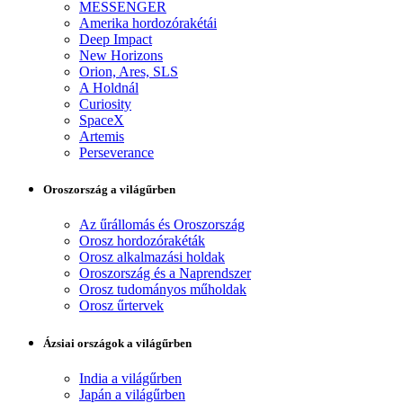
MESSENGER
Amerika hordozórakétái
Deep Impact
New Horizons
Orion, Ares, SLS
A Holdnál
Curiosity
SpaceX
Artemis
Perseverance
Oroszország a világűrben
Az űrállomás és Oroszország
Orosz hordozórakéták
Orosz alkalmazási holdak
Oroszország és a Naprendszer
Orosz tudományos műholdak
Orosz űrtervek
Ázsiai országok a világűrben
India a világűrben
Japán a világűrben