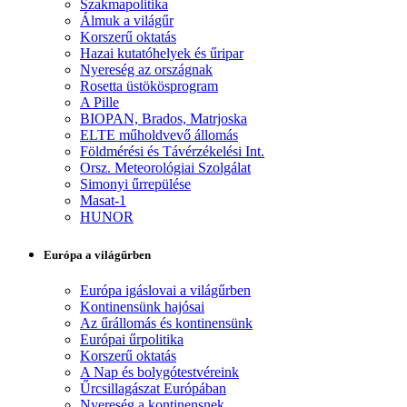
Szakmapolitika
Álmuk a világűr
Korszerű oktatás
Hazai kutatóhelyek és űripar
Nyereség az országnak
Rosetta üstökösprogram
A Pille
BIOPAN, Brados, Matrjoska
ELTE műholdvevő állomás
Földmérési és Távérzékelési Int.
Orsz. Meteorológiai Szolgálat
Simonyi űrrepülése
Masat-1
HUNOR
Európa a világűrben
Európa igáslovai a világűrben
Kontinensünk hajósai
Az űrállomás és kontinensünk
Európai űrpolitika
Korszerű oktatás
A Nap és bolygótestvéreink
Űrcsillagászat Európában
Nyereség a kontinensnek