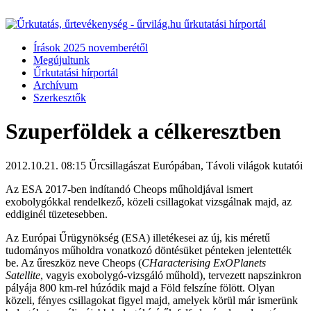
Írások 2025 novemberétől
Megújultunk
Űrkutatási hírportál
Archívum
Szerkesztők
Szuperföldek a célkeresztben
2012.10.21. 08:15
Űrcsillagászat Európában, Távoli világok kutatói
Az ESA 2017-ben indítandó Cheops műholdjával ismert
exobolygókkal rendelkező, közeli csillagokat vizsgálnak majd, az
eddiginél tüzetesebben.
Az Európai Űrügynökség (ESA) illetékesei az új, kis méretű
tudományos műholdra vonatkozó döntésüket pénteken jelentették
be. Az űreszköz neve Cheops (
CHaracterising ExOPlanets
Satellite
, vagyis exobolygó-vizsgáló műhold), tervezett napszinkron
pályája 800 km-rel húzódik majd a Föld felszíne fölött. Olyan
közeli, fényes csillagokat figyel majd, amelyek körül már ismerünk