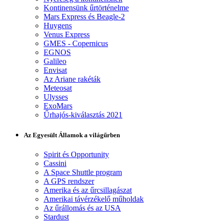
Kontinensünk űrtörténelme
Mars Express és Beagle-2
Huygens
Venus Express
GMES - Copernicus
EGNOS
Galileo
Envisat
Az Ariane rakéták
Meteosat
Ulysses
ExoMars
Űrhajós-kiválasztás 2021
Az Egyesült Államok a világűrben
Spirit és Opportunity
Cassini
A Space Shuttle program
A GPS rendszer
Amerika és az űrcsillagászat
Amerikai távérzékelő műholdak
Az űrállomás és az USA
Stardust