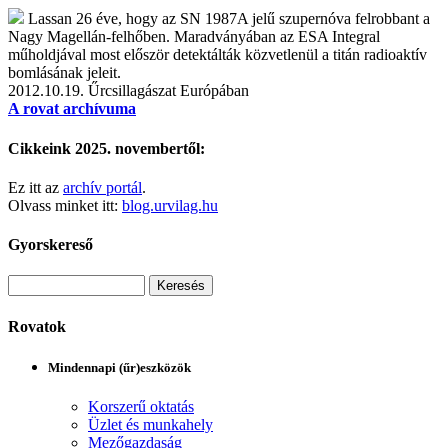
Lassan 26 éve, hogy az SN 1987A jelű szupernóva felrobbant a
Nagy Magellán-felhőben. Maradványában az ESA Integral
műholdjával most először detektálták közvetlenül a titán radioaktív
bomlásának jeleit.
2012.10.19.
Űrcsillagászat Európában
A rovat archívuma
Cikkeink 2025. novembertől:
Ez itt az
archív portál
.
Olvass minket itt:
blog.urvilag.hu
Gyorskereső
Rovatok
Mindennapi (űr)eszközök
Korszerű oktatás
Üzlet és munkahely
Mezőgazdaság