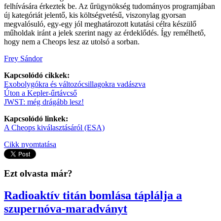
felhívására érkeztek be. Az űrügynökség tudományos programjában
új kategóriát jelentő, kis költségvetésű, viszonylag gyorsan
megvalósuló, egy-egy jól meghatározott kutatási célra készülő
műholdak iránt a jelek szerint nagy az érdeklődés. Így remélhető,
hogy nem a Cheops lesz az utolsó a sorban.
Frey Sándor
Kapcsolódó cikkek:
Exobolygókra és változócsillagokra vadászva
Úton a Kepler-űrtávcső
JWST: még drágább lesz!
Kapcsolódó linkek:
A Cheops kiválasztásáról (ESA)
Cikk nyomtatása
Ezt olvasta már?
Radioaktív titán bomlása táplálja a
szupernóva-maradványt