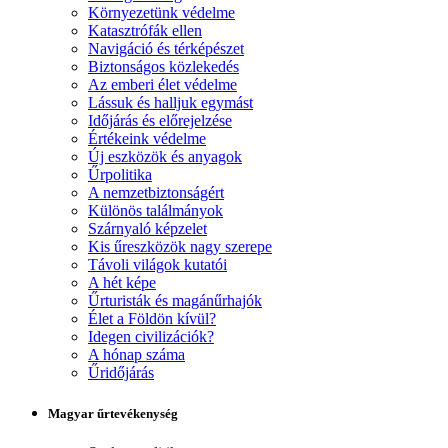
Környezetünk védelme
Katasztrófák ellen
Navigáció és térképészet
Biztonságos közlekedés
Az emberi élet védelme
Lássuk és halljuk egymást
Időjárás és előrejelzése
Értékeink védelme
Új eszközök és anyagok
Űrpolitika
A nemzetbiztonságért
Különös találmányok
Szárnyaló képzelet
Kis űreszközök nagy szerepe
Távoli világok kutatói
A hét képe
Űrturisták és magánűrhajók
Élet a Földön kívül?
Idegen civilizációk?
A hónap száma
Űridőjárás
Magyar űrtevékenység