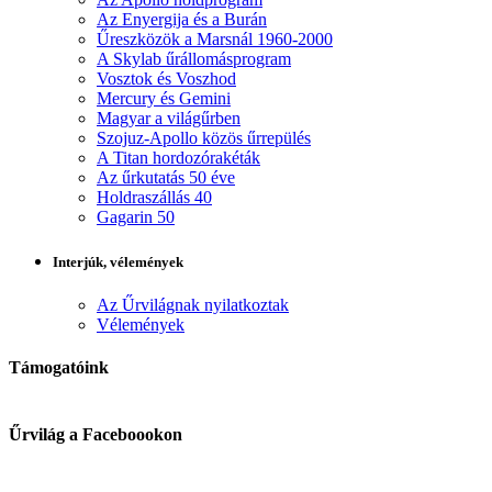
Az Enyergija és a Burán
Űreszközök a Marsnál 1960-2000
A Skylab űrállomásprogram
Vosztok és Voszhod
Mercury és Gemini
Magyar a világűrben
Szojuz-Apollo közös űrrepülés
A Titan hordozórakéták
Az űrkutatás 50 éve
Holdraszállás 40
Gagarin 50
Interjúk, vélemények
Az Űrvilágnak nyilatkoztak
Vélemények
Támogatóink
Űrvilág a Faceboookon