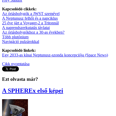
Frey Sándor
Kapcsolódó cikkek:
Az óriásbolygók a JWST szemével
A Neptunusz felhői és a napciklus
25 éve járt a Voyager-2 a Tritonnál
A naprendszerkutatás távlatai
Az óriásbolygókhoz a 30-as években?
Több plutónium
Navigáció pulzárokkal
Kapcsolódó linkek:
Egy 2033-as kínai Neptunusz-szonda koncepciója (Space News)
Cikk nyomtatása
Ezt olvasta már?
A SPHEREx első képei