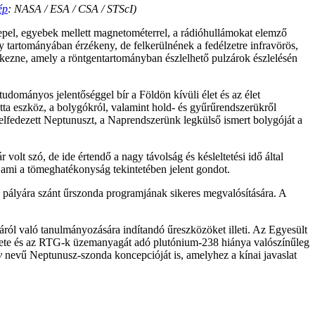
ép
: NASA / ESA / CSA / STScI)
epel, egyebek mellett magnetométerrel, a rádióhullámokat elemző
y tartományában érzékeny, de felkerülnének a fedélzetre infravörös,
lkezne, amely a röntgentartományban észlelhető pulzárok észlelésén
dományos jelentőséggel bír a Földön kívüli élet és az élet
tta eszköz, a bolygókról, valamint hold- és gyűrűrendszerükről
elfedezett Neptunuszt, a Naprendszerünk legkülső ismert bolygóját a
olt szó, de ide értendő a nagy távolság és késleltetési idő által
 ami a tömeghatékonyság tekintetében jelent gondot.
i pályára szánt űrszonda programjának sikeres megvalósítására. A
ról való tanulmányozására indítandó űreszközöket illeti. Az Egyesült
zete és az RTG-k üzemanyagát adó plutónium-238 hiánya valószínűleg
y
nevű Neptunusz-szonda koncepcióját is, amelyhez a kínai javaslat