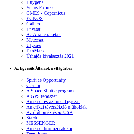
Huygens
Venus Express
GMES - Copernicus
EGNOS
Galileo
Envisat
Az Ariane rakéták
Meteosat
Ulysses
ExoMars
Űrhajós-kiválasztás 2021
Az Egyesült Államok a világűrben
Spirit és Opportunity
Cassini
A Space Shuttle program
A GPS rendszer
Amerika és az űrcsillagászat
Amerikai távérzékelő műholdak
Az űrállomás és az USA
Stardust
MESSENGER
Amerika hordozórakétái
Deep Impact