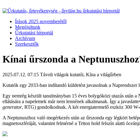
Írások 2025 novemberétől
Megújultunk
Űrkutatási hírportál
Archívum
Szerkesztők
Kínai űrszonda a Neptunuszhoz
2025.07.12. 07:15
Távoli világok kutatói, Kína a világűrben
Kutatók egy 2033-ban indítandó küldetést javasolnak a Naprendszer le
Egy nemrég készült tanulmányban 15 éves bolygóközi utazás után a Ne
ellátására a napelemek már nem lennének alkalmasak. Így a javaslatte
generator
, RTG) gondolkodnak. A két energiatermelő eszköz 300 W-o
A Neptunuszhoz való megérkezés után az űrszonda egy légköri belépő e
magnetoszféráját, valamint felmérné a Triton hold felszín alatti óceánj