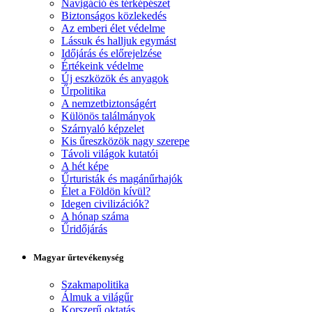
Navigáció és térképészet
Biztonságos közlekedés
Az emberi élet védelme
Lássuk és halljuk egymást
Időjárás és előrejelzése
Értékeink védelme
Új eszközök és anyagok
Űrpolitika
A nemzetbiztonságért
Különös találmányok
Szárnyaló képzelet
Kis űreszközök nagy szerepe
Távoli világok kutatói
A hét képe
Űrturisták és magánűrhajók
Élet a Földön kívül?
Idegen civilizációk?
A hónap száma
Űridőjárás
Magyar űrtevékenység
Szakmapolitika
Álmuk a világűr
Korszerű oktatás