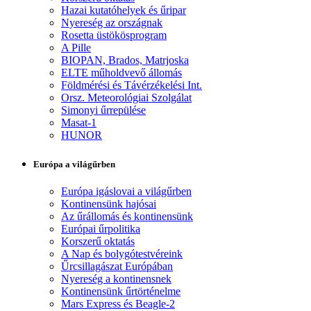
Hazai kutatóhelyek és űripar
Nyereség az országnak
Rosetta üstökösprogram
A Pille
BIOPAN, Brados, Matrjoska
ELTE műholdvevő állomás
Földmérési és Távérzékelési Int.
Orsz. Meteorológiai Szolgálat
Simonyi űrrepülése
Masat-1
HUNOR
Európa a világűrben
Európa igáslovai a világűrben
Kontinensünk hajósai
Az űrállomás és kontinensünk
Európai űrpolitika
Korszerű oktatás
A Nap és bolygótestvéreink
Űrcsillagászat Európában
Nyereség a kontinensnek
Kontinensünk űrtörténelme
Mars Express és Beagle-2