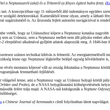
a Neptunuszról (alul) és a Tritonról (a fényes égitest balra fent). (
K
én tart. A koncepcióban egy 11 műszerből álló tudományos együttes szer
ere szolgáló detektorokkal. Kamerákból lenne olyan, amely a látható fén
ámú sugárzásmérő is. Az űrszonda fejlett autonóm navigációval is rende
embe vették, hogy az Uránuszhoz képest a Neptunusz kutatása nagyobb tu
ig sem az Uránusz, sem a Neptunusz mellett nem állt pályára ember alko
r-2 elrepülései alkalmával gyűjtött adatok alapozzák meg. A 1846-ban f
tesen számos technikai kihívás is felmerül. Az energiatermelésről már v
 Szükség lenne egy Neptunusz légkörébe belépő egység hővédelmére is,
dése révén mostanra képessé vált az ország űrkutatása a Neptunusz körül
ogramjának fenntartható fejlődését.
 világelső lenne, ami a Neptunusz vagy az Uránusz bolygó körüli pályá
Orbiter and Probe)
, de a NASA bolygókutatási költségvetésének hely
ek második felére tolja majd. A NASA-nál kidolgozták a
Neptune Odysse
lsőbbséget.
a
a
Chinese Journal of Aeronautics
című folyóiratban látott napvilágot.