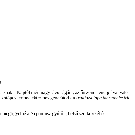
a.
usznak a Naptól mért nagy távolságára, az űrszonda energiával való
v izotópos termoelektromos generátorban (
radioisotope thermoelectric
a megfigyelné a Neptunusz gyűrűit, belső szerkezetét és