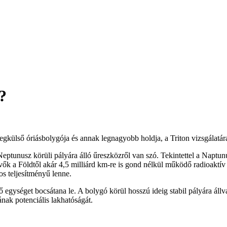
?
gkülső óriásbolygója és annak legnagyobb holdja, a Triton vizsgálatár
ptunusz körüli pályára álló űreszközről van szó. Tekintettel a Naptun
vők a Földtől akár 4,5 milliárd km-re is gond nélkül működő radioaktí
s teljesítményű lenne.
gységet bocsátana le. A bolygó körül hosszú ideig stabil pályára állv
ának potenciális lakhatóságát.