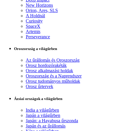
New Horizons
Orion, Ares, SLS
A Holdnál
Curiosity
SpaceX
Artemis
Perseverance
Oroszország a világűrben
Az űrállomás és Oroszország
Orosz hordozórakéták
Orosz alkalmazási holdak
Oroszország és a Naprendszer
Orosz tudományos műholdak
Orosz űrtervek
Ázsiai országok a világűrben
India a világűrben
Japán a világűrben
Japán: a Hayabusa űrszonda
Japán és az űrállomás