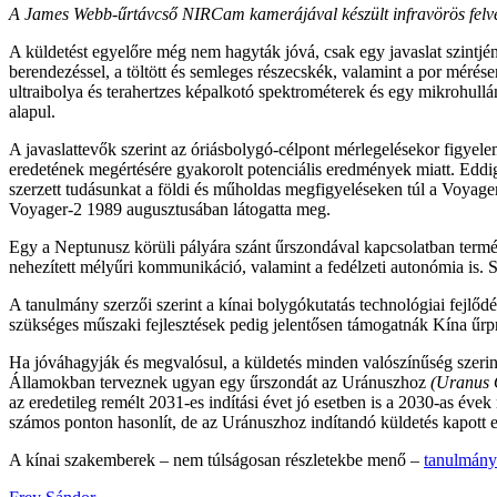
A James Webb-űrtávcső NIRCam kamerájával készült infravörös felvétel 
A küldetést egyelőre még nem hagyták jóvá, csak egy javaslat szintj
berendezéssel, a töltött és semleges részecskék, valamint a por mérés
ultraibolya és terahertzes képalkotó spektrométerek és egy mikrohull
alapul.
A javaslattevők szerint az óriásbolygó-célpont mérlegelésekor figyel
eredetének megértésére gyakorolt ​​potenciális eredmények miatt. Edd
szerzett tudásunkat a földi és műholdas megfigyeléseken túl a Voyage
Voyager-2 1989 augusztusában látogatta meg.
Egy a Neptunusz körüli pályára szánt űrszondával kapcsolatban természe
nehezített mélyűri kommunikáció, valamint a fedélzeti autonómia is.
A tanulmány szerzői szerint a kínai bolygókutatás technológiai fejlő
szükséges műszaki fejlesztések pedig jelentősen támogatnák Kína űrpr
Ha jóváhagyják és megvalósul, a küldetés minden valószínűség szerint
Államokban terveznek ugyan egy űrszondát az Uránuszhoz
(Uranus 
az eredetileg remélt 2031-es indítási évet jó esetben is a 2030-as év
számos ponton hasonlít, de az Uránuszhoz indítandó küldetés kapott e
A kínai szakemberek – nem túlságosan részletekbe menő –
tanulmány