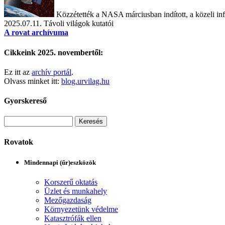
Közzétették a NASA márciusban indított, a közeli inf
2025.07.11.
Távoli világok kutatói
A rovat archívuma
Cikkeink 2025. novembertől:
Ez itt az
archív portál
.
Olvass minket itt:
blog.urvilag.hu
Gyorskereső
Rovatok
Mindennapi (űr)eszközök
Korszerű oktatás
Üzlet és munkahely
Mezőgazdaság
Környezetünk védelme
Katasztrófák ellen