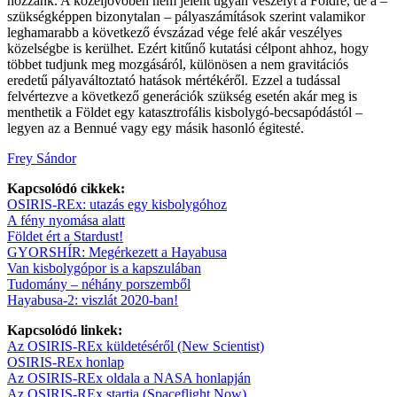
hozzánk. A közeljövőben nem jelent ugyan veszélyt a Földre, de a –
szükségképpen bizonytalan – pályaszámítások szerint valamikor
leghamarabb a következő évszázad vége felé akár veszélyes
közelségbe is kerülhet. Ezért kitűnő kutatási célpont ahhoz, hogy
többet tudjunk meg mozgásáról, különösen a nem gravitációs
eredetű pályaváltoztató hatások mértékéről. Ezzel a tudással
felvértezve a következő generációk szükség esetén akár meg is
menthetik a Földet egy katasztrofális kisbolygó-becsapódástól –
legyen az a Bennué vagy egy másik hasonló égitesté.
Frey Sándor
Kapcsolódó cikkek:
OSIRIS-REx: utazás egy kisbolygóhoz
A fény nyomása alatt
Földet ért a Stardust!
GYORSHÍR: Megérkezett a Hayabusa
Van kisbolygópor is a kapszulában
Tudomány – néhány porszemből
Hayabusa-2: viszlát 2020-ban!
Kapcsolódó linkek:
Az OSIRIS-REx küldetéséről (New Scientist)
OSIRIS-REx honlap
Az OSIRIS-REx oldala a NASA honlapján
Az OSIRIS-REx startja (Spaceflight Now)