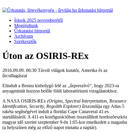
Írások 2025 novemberétől
Megújultunk
Űrkutatási hírportál
Archívum
Szerkesztők
Úton az OSIRIS-REx
2016.09.09. 06:30
Távoli világok kutatói, Amerika és az
űrcsillagászat
Elindult a Bennu kisbolygó felé az „űrporszívó”, hogy 2023-ra
anyagmintát hozzon belőle földi laboratóriumi vizsgálatokhoz.
A NASA OSIRIS-REx
(Origins, Spectral Interpretation, Resource
Identification, Security, Regolith Explorer)
űrszondája egy Atlas-5
rakéta segítségével indult a floridai Cape Canaveral 41-es
startállásáról. A 411-es konfigurációban összeállított hordozóeszköz
magyar idő szerint szeptember 9-én 1:05-kor emelkedett a magasba
(a helyszínen még az előző napot mutatta a naptár).