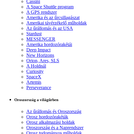
Cassini
A Space Shuttle program
A GPS rendszer
Amerika és az űrcsillagászat
Amerikai távérzékelő műholdak
Az űrállomás és az USA
Stardust
MESSENGER
Amerika hordozórakétái
Deep Impact
New Horizons
Orion, Ares, SLS
A Holdnál
Curiosity
SpaceX
Artemis
Perseverance
Oroszország a világűrben
Az űrállomás és Oroszország
Orosz hordozórakéták
Orosz alkalmazási holdak
Oroszország és a Naprendszer
Orosz tudományos műholdak