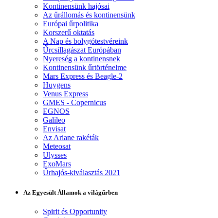
Kontinensünk hajósai
Az űrállomás és kontinensünk
Európai űrpolitika
Korszerű oktatás
A Nap és bolygótestvéreink
Űrcsillagászat Európában
Nyereség a kontinensnek
Kontinensünk űrtörténelme
Mars Express és Beagle-2
Huygens
Venus Express
GMES - Copernicus
EGNOS
Galileo
Envisat
Az Ariane rakéták
Meteosat
Ulysses
ExoMars
Űrhajós-kiválasztás 2021
Az Egyesült Államok a világűrben
Spirit és Opportunity