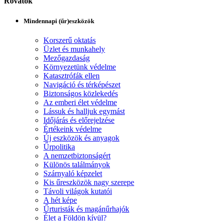
Rovatok
Mindennapi (űr)eszközök
Korszerű oktatás
Üzlet és munkahely
Mezőgazdaság
Környezetünk védelme
Katasztrófák ellen
Navigáció és térképészet
Biztonságos közlekedés
Az emberi élet védelme
Lássuk és halljuk egymást
Időjárás és előrejelzése
Értékeink védelme
Új eszközök és anyagok
Űrpolitika
A nemzetbiztonságért
Különös találmányok
Szárnyaló képzelet
Kis űreszközök nagy szerepe
Távoli világok kutatói
A hét képe
Űrturisták és magánűrhajók
Élet a Földön kívül?