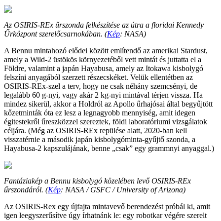
Az OSIRIS-REx űrszonda felkészítése az útra a floridai Kennedy
Űrközpont szerelőcsarnokában. (
Kép
: NASA)
A Bennu mintahozó elődei között említendő az amerikai Stardust,
amely a Wild-2 üstökös környezetéből vett mintát és juttatta el a
Földre, valamint a japán Hayabusa, amely az Itokawa kisbolygó
felszíni anyagából szerzett részecskéket. Velük ellentétben az
OSIRIS-REx-szel a terv, hogy ne csak néhány szemcsényi, de
legalább 60 g-nyi, vagy akár 2 kg-nyi mintával térjen vissza. Ha
mindez sikerül, akkor a Holdról az Apollo űrhajósai által begyűjtött
kőzetminták óta ez lesz a legnagyobb mennyiség, amit idegen
égitestekről űreszközzel szereztek, földi laboratóriumi vizsgálatok
céljára. (Még az OSIRIS-REx repülése alatt, 2020-ban kell
visszatérnie a második japán kisbolygóminta-gyűjtő szonda, a
Hayabusa-2 kapszulájának, benne „csak” egy grammnyi anyaggal.)
Fantáziakép a Bennu kisbolygó közelében levő OSIRIS-REx
űrszondáról. (
Kép
: NASA / GSFC / University of Arizona)
Az OSIRIS-Rex egy újfajta mintavevő berendezést próbál ki, amit
igen leegyszerűsítve úgy írhatnánk le: egy robotkar végére szerelt