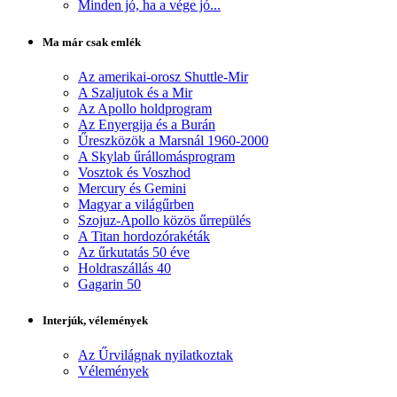
Minden jó, ha a vége jó...
Ma már csak emlék
Az amerikai-orosz Shuttle-Mir
A Szaljutok és a Mir
Az Apollo holdprogram
Az Enyergija és a Burán
Űreszközök a Marsnál 1960-2000
A Skylab űrállomásprogram
Vosztok és Voszhod
Mercury és Gemini
Magyar a világűrben
Szojuz-Apollo közös űrrepülés
A Titan hordozórakéták
Az űrkutatás 50 éve
Holdraszállás 40
Gagarin 50
Interjúk, vélemények
Az Űrvilágnak nyilatkoztak
Vélemények