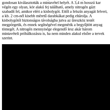
gondosan kiválasztották a mintavétel helyét. A 3,4 m hosszú kar
végén egy olyan, kör alakú fej található, amely nitrogén gázt
szabadít fel, amikor eléri a kisbolygót. Ettől a felszín anyagát felveri,
a kb. 2 cm-nél kisebb méretű darabkákat pedig eltárolja. A
kisbolygótól biztonságos távolságba jutva az űreszköz testét
megpörgetik, és ennek segítségével megmérik a begyűjtött anyag
tömegét. A nitrogén mennyisége elegendő lesz akár három
mintavételi próbálkozásra is, ha nem minden alakul elsőre a tervek
szerint.