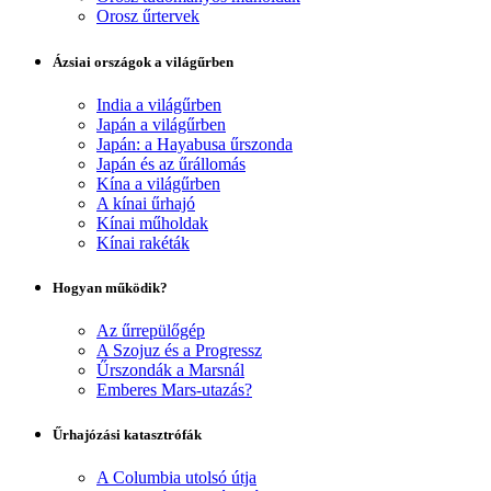
Orosz űrtervek
Ázsiai országok a világűrben
India a világűrben
Japán a világűrben
Japán: a Hayabusa űrszonda
Japán és az űrállomás
Kína a világűrben
A kínai űrhajó
Kínai műholdak
Kínai rakéták
Hogyan működik?
Az űrrepülőgép
A Szojuz és a Progressz
Űrszondák a Marsnál
Emberes Mars-utazás?
Űrhajózási katasztrófák
A Columbia utolsó útja