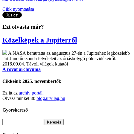
Cikk nyomtatása
Ezt olvasta már?
Közelképek a Jupiterről
A NASA bemutatta az augusztus 27-én a Jupiterhez legközelebb
járt Juno űrszonda felvételeit az óriásbolygó pólusvidékeiről.
2016.09.04.
Távoli világok kutatói
A rovat archívuma
Cikkeink 2025. novembertől:
Ez itt az
archív portál
.
Olvass minket itt:
blog.urvilag.hu
Gyorskereső