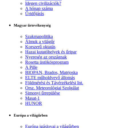
Idegen civilizációk?
A hónap száma
Űridőjárás
Magyar űrtevékenység
Szakmapolitika
Álmuk a világűr
Korszerű oktatás
Hazai kutatóhelyek és űripar
Nyereség az országnak
Rosetta üstökösprogram
A Pille
BIOPAN, Brados, Matrjoska
ELTE műholdvevő állomás
Földmérési és Távérzékelési Int.
Orsz. Meteorológiai Szolgálat
Simonyi űrrepülése
Masat-1
HUNOR
Európa a világűrben
Európa igáslovai a világűrben