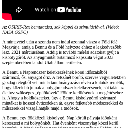
Az OSIRIS-Rex bemutatása, sok képpel és szimulációval. (Videó:
NASA GSFC)
A mintavétel után a szonda nem indul azonnal vissza a Föld felé.
Megvárja, amíg a Bennu és a Föld helyzete ehhez a legkedvezőbb
lesz, 2021 márciusában. Addig is további mérési adatokat gyűjt a
kisbolygóról. Az anyagmintát tartalmazó kapszula végül 2023
szeptemberében landol Utah állam területén.
A Bennu a Naprendszer keletkezésének korai időszakából
származó, ősi anyagot őriz. A felszínét borító, szerves vegyületekben
gazdag rétegből vett minta tanulmányozása révén a kutatók remélik,
hogy közelebb jutnak a bolygórendszer keletkezésének, sőt talán az
élethez szükséges „építőkövek” Földre kerülésének a megértéséhez
is. Ahogy a holdkőzeteket, úgy a Bennu kisbolygóról származó
mintákat is hosszú évtizedeken át, egyre fejlettebb módszerekkel és
műszerekkel vizsgálhatják majd a tudósok.
A Bennu egy földközeli kisbolygó, Nap körüli pályája időnként
keresztezi a mi bolygónkét. Hat évenként viszonylag közel kerül