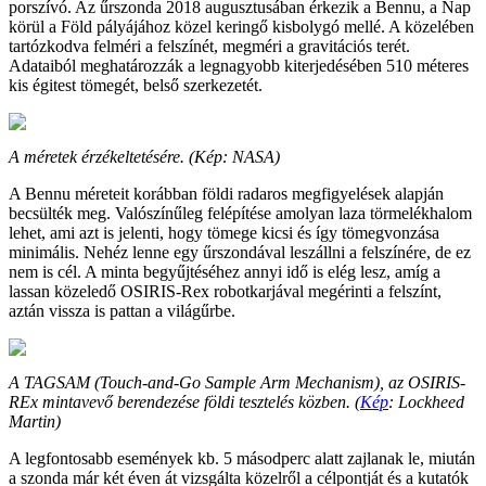
porszívó. Az űrszonda 2018 augusztusában érkezik a Bennu, a Nap
körül a Föld pályájához közel keringő kisbolygó mellé. A közelében
tartózkodva felméri a felszínét, megméri a gravitációs terét.
Adataiból meghatározzák a legnagyobb kiterjedésében 510 méteres
kis égitest tömegét, belső szerkezetét.
A méretek érzékeltetésére. (Kép: NASA)
A Bennu méreteit korábban földi radaros megfigyelések alapján
becsülték meg. Valószínűleg felépítése amolyan laza törmelékhalom
lehet, ami azt is jelenti, hogy tömege kicsi és így tömegvonzása
minimális. Nehéz lenne egy űrszondával leszállni a felszínére, de ez
nem is cél. A minta begyűjtéséhez annyi idő is elég lesz, amíg a
lassan közeledő OSIRIS-Rex robotkarjával megérinti a felszínt,
aztán vissza is pattan a világűrbe.
A TAGSAM (Touch-and-Go Sample Arm Mechanism), az OSIRIS-
REx mintavevő berendezése földi tesztelés közben. (
Kép
: Lockheed
Martin)
A legfontosabb események kb. 5 másodperc alatt zajlanak le, miután
a szonda már két éven át vizsgálta közelről a célpontját és a kutatók