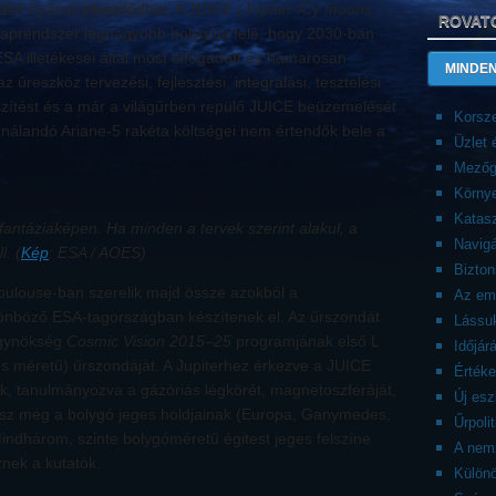
 idén nyáron elkezdődhet. A JUICE
(JUpiter ICy moons
ROVAT
Naprendszer legnagyobb bolygója felé, hogy 2030-ban
ESA illetékesei által most elfogadott és hamarosan
MINDEN
űreszköz tervezési, fejlesztési, integrálási, tesztelési
észítést és a már a világűrben repülő JUICE beüzemelését
Korsze
nálandó Ariane-5 rakéta költségei nem értendők bele a
Üzlet
Mezőg
Körny
Katasz
fantáziaképen. Ha minden a tervek szerint alakul, a
Navigá
l. (
Kép
: ESA / AOES)
Bizto
oulouse-ban szerelik majd össze azokból a
Az emb
önböző ESA-tagországban készítenek el. Az űrszondát
Lássuk
ügynökség
Cosmic Vision 2015–25
programjának első L
Időjár
és méretű) űrszondáját. A Jupiterhez érkezve a JUICE
Érték
k, tanulmányozva a gázóriás légkörét, magnetoszféráját,
Új es
 lesz még a bolygó jeges holdjainak (Europa, Ganymedes,
Űrpolit
Mindhárom, szinte bolygóméretű égitest jeges felszíne
A nemz
znek a kutatók.
Külön