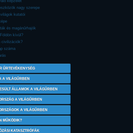
aló képzelet
reszközök nagy szerepe
 világok kutatói
képe
sták és magánűrhajók
 Földön kívül?
 civilizációk?
ap száma
árás
R ŰRTEVÉKENYSÉG
A A VILÁGŰRBEN
ESÜLT ÁLLAMOK A VILÁGŰRBEN
ORSZÁG A VILÁGŰRBEN
 ORSZÁGOK A VILÁGŰRBEN
N MŰKÖDIK?
ÓZÁSI KATASZTRÓFÁK