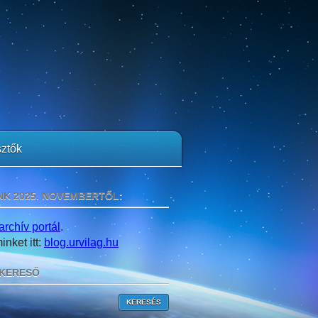
ztők
NK 2025. NOVEMBERTŐL:
archív portál
.
nket itt:
blog.urvilag.hu
KERESŐ