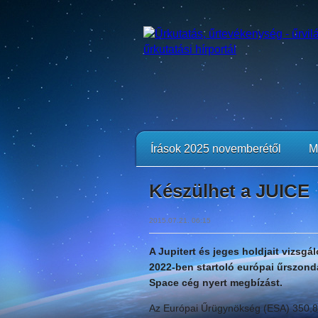
Írások 2025 novemberétől
M
Készülhet a JUICE
2015.07.21. 06:15
A Jupitert és jeges holdjait vizsgál
2022-ben startoló európai űrszond
Space cég nyert megbízást.
Az Európai Űrügynökség (ESA) 350,8 mi