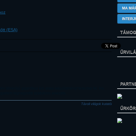
MA MÁ
hoz
INTERJ
őtt (ESA)
TÁMOG
ŰRVIL
PARTN
yév átmérőjű gigantikus kör alakú képződményt fedeztek fel. Ha
gegyetem legnagyobb szabályos alakzata.
Távoli világok kutatói
ŰRKÖRK