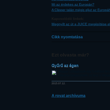
Mi az érdekes az Europán?
A Clipper talán mégis eljut az Europá
Kapcsolódó linkek:
Megnyílt az út a JUICE megépítése el
Cikk nyomtatása
Ezt olvasta már?
Gyűrű az égen
Magyar csillagászok egy 5 milliárd fén
létezése beigazolódik, ez lesz a Vilá
2015.07.12.
A rovat archívuma