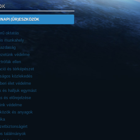
OK
NAPI (ŰR)ESZKÖZÖK
rű oktatás
 és munkahely
azdaság
ezetünk védelme
trófák ellen
ció és térképészet
nságos közlekedés
eri élet védelme
 és halljuk egymást
ás és előrejelzése
eink védelme
zközök és anyagok
ika
etbiztonságért
ös találmányok