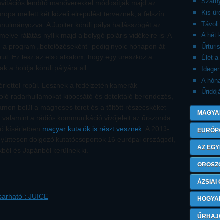
Szárny
avitációs lendítő manőverekkel módosítják majd az
Kis ű
ropa mellett két közeli elrepülést terveznek, a felszín
Távoli
tanulmányozva. A Jupiter körüli pálya hajlásszögét az
elve rálátás nyílik majd a bolygó poláris vidékeire is. A
A hét 
sz, a program „betetőzéseként” pedig nyolc hónapon át
Űrturi
l. Ez lesz az első alkalom, hogy egy űreszköz a
Élet a
a holdja körüli pályára áll.
Idegen
A hón
rlettel repül. Lesznek a fedélzetén kamerák,
Űridőj
oló radarhullámokat kibocsátó és detektáló berendezés,
n belül a mágneses teret és a töltött részecskéket
MAGYA
valamint a rádiós kommunikáció vivőjeleit az űrszonda
ó kísérletben
magyar kutatók is részt vesznek
. A 2013-
EURÓP
üttesen dolgozó kutatócsoportok 16 európai országból,
AZ EGY
ból és Japánból kerülnek ki.
OROSZ
ÁZSIAI
csarható”: JUICE
HOGYA
ŰRHAJ