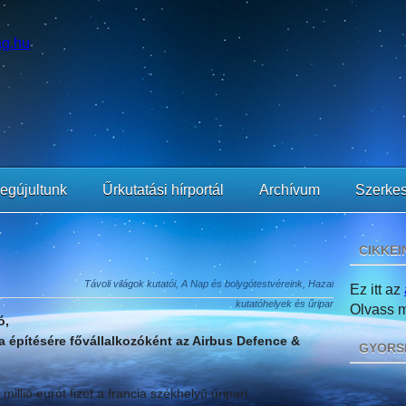
egújultunk
Űrkutatási hírportál
Archívum
Szerkes
CIKKEI
Távoli világok kutatói, A Nap és bolygótestvéreink, Hazai
Ez itt az
kutatóhelyek és űripar
Olvass mi
ó,
a építésére fővállalkozóként az Airbus Defence &
GYORS
llió eurót fizet a francia székhelyű űripari