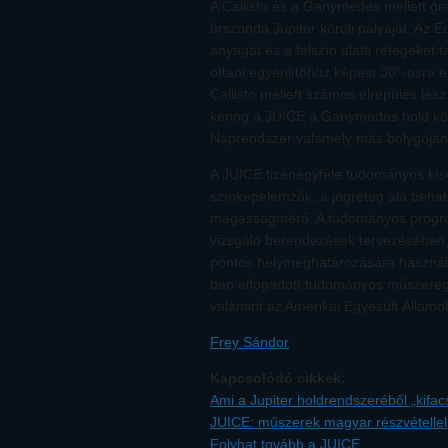
A Callisto és a Ganymedes mellett gr
űrszonda Jupiter körüli pályáját. Az Eu
anyagát és a felszín alatti rétegeket 
ottani egyenlítőhöz képest 30°-osra em
Callisto mellett számos elrepülés le
kering a JUICE a Ganymedes hold körü
Naprendszer valamely más bolygójának 
A JUICE tizenegyféle tudományos kísé
színképelemzők, a jégréteg alá behat
magasságmérő. A tudományos programo
vizsgáló berendezések tervezésében, 
pontos helymeghatározására használ
ban elfogadott tudományos műszeregy
valamint az Amerikai Egyesült Államok
Frey Sándor
Kapcsolódó cikkek:
Ami a Jupiter holdrendszeréből „kifa
JUICE: műszerek magyar részvétellel
Folyhat tovább a JUICE