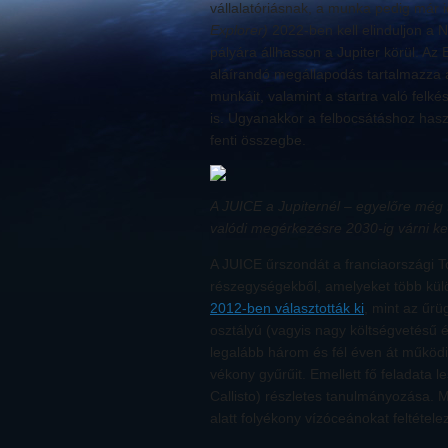
vállalatóriásnak, a munka pedig már
Explorer)
2022-ben kell elinduljon a 
pályára állhasson a Jupiter körül. Az 
aláírandó megállapodás tartalmazza az 
munkáit, valamint a startra való felk
is. Ugyanakkor a felbocsátáshoz hasz
fenti összegbe.
A JUICE a Jupiternél – egyelőre még 
valódi megérkezésre 2030-ig várni kel
A JUICE űrszondát a franciaországi T
részegységekből, amelyeket több kül
2012-ben választották ki
, mint az űr
osztályú (vagyis nagy költségvetésű 
legalább három és fél éven át működi
vékony gyűrűit. Emellett fő feladata
Callisto) részletes tanulmányozása. 
alatt folyékony vízóceánokat feltétele