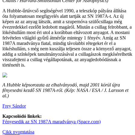
Challis / Harvard-Smithsonian Center for Astrophysics)
A Hubble-űrtávcső segítségével 1990, a teleszkóp pályára állítása
óta folyamatosan megfigyelés alatt tartják az SN 1987A-t. Az új
képen az az anyag látszik, amit a szupernóva szülőcsillaga még
évezredekkel ezelőtt ledobott magáról. Miután a csillag felrobbant, a
lökéshullám most éri utol a korábban eltávozott anyagot. A mostani
felvételen világító gyűrű átmérője mintegy 1 fényév. Amíg az SN
1987A maradványa fiatal, mindig távolabbi rétegeket ér el a
lökéshullám, s még nem kuszálja teljesen össze a környező anyagot,
addig a színképek tanulmányozásával a csillagászok megkísérelhetik
visszafejteni a csillag végállapotának, az anyagledobódásnak a
történetét is.
A Hubble képsorozata az elhalványodó, majd 2001 körül újra
fényesedni kezdő SN 1987A-ról. (Kép: NASA / ESA / J. Larsson et
al.)
Frey Sándor
Kapcsolódó linkek:
Fényesedik az SN 1987A maradványa (Space.com)
Cikk nyomtatása