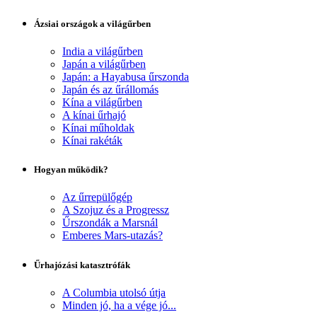
Ázsiai országok a világűrben
India a világűrben
Japán a világűrben
Japán: a Hayabusa űrszonda
Japán és az űrállomás
Kína a világűrben
A kínai űrhajó
Kínai műholdak
Kínai rakéták
Hogyan működik?
Az űrrepülőgép
A Szojuz és a Progressz
Űrszondák a Marsnál
Emberes Mars-utazás?
Űrhajózási katasztrófák
A Columbia utolsó útja
Minden jó, ha a vége jó...