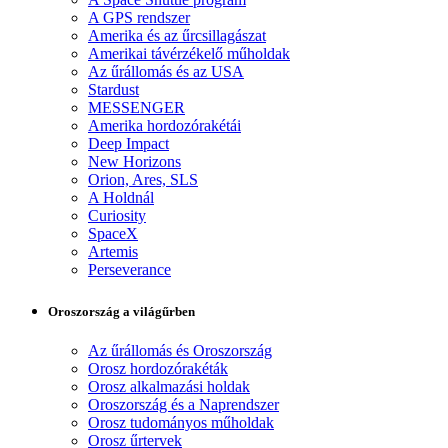
A GPS rendszer
Amerika és az űrcsillagászat
Amerikai távérzékelő műholdak
Az űrállomás és az USA
Stardust
MESSENGER
Amerika hordozórakétái
Deep Impact
New Horizons
Orion, Ares, SLS
A Holdnál
Curiosity
SpaceX
Artemis
Perseverance
Oroszország a világűrben
Az űrállomás és Oroszország
Orosz hordozórakéták
Orosz alkalmazási holdak
Oroszország és a Naprendszer
Orosz tudományos műholdak
Orosz űrtervek