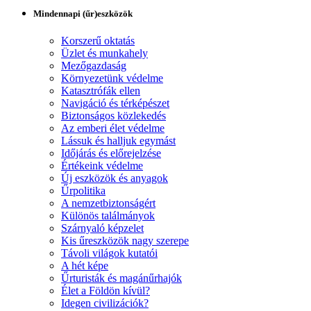
Mindennapi (űr)eszközök
Korszerű oktatás
Üzlet és munkahely
Mezőgazdaság
Környezetünk védelme
Katasztrófák ellen
Navigáció és térképészet
Biztonságos közlekedés
Az emberi élet védelme
Lássuk és halljuk egymást
Időjárás és előrejelzése
Értékeink védelme
Új eszközök és anyagok
Űrpolitika
A nemzetbiztonságért
Különös találmányok
Szárnyaló képzelet
Kis űreszközök nagy szerepe
Távoli világok kutatói
A hét képe
Űrturisták és magánűrhajók
Élet a Földön kívül?
Idegen civilizációk?