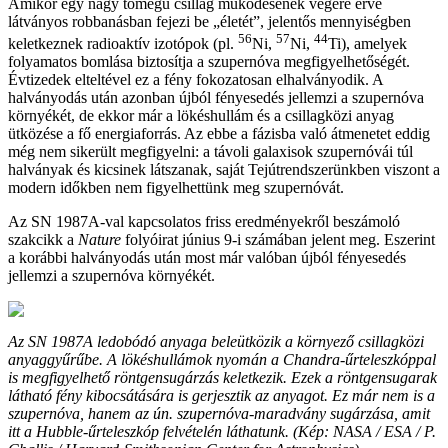
Amikor egy nagy tömegű csillag működésének végére érve
látványos robbanásban fejezi be „életét”, jelentős mennyiségben
56
57
44
keletkeznek radioaktív izotópok (pl.
Ni,
Ni,
Ti), amelyek
folyamatos bomlása biztosítja a szupernóva megfigyelhetőségét.
Évtizedek elteltével ez a fény fokozatosan elhalványodik. A
halványodás után azonban újból fényesedés jellemzi a szupernóva
környékét, de ekkor már a lökéshullám és a csillagközi anyag
ütközése a fő energiaforrás. Az ebbe a fázisba való átmenetet eddig
még nem sikerült megfigyelni: a távoli galaxisok szupernóvái túl
halványak és kicsinek látszanak, saját Tejútrendszerünkben viszont a
modern időkben nem figyelhettünk meg szupernóvát.
Az SN 1987A-val kapcsolatos friss eredményekről beszámoló
szakcikk a
Nature
folyóirat június 9-i számában jelent meg. Eszerint
a korábbi halványodás után most már valóban újból fényesedés
jellemzi a szupernóva környékét.
Az SN 1987A ledobódó anyaga beleütközik a környező csillagközi
anyaggyűrűbe. A lökéshullámok nyomán a Chandra-űrteleszkóppal
is megfigyelhető röntgensugárzás keletkezik. Ezek a röntgensugarak
látható fény kibocsátására is gerjesztik az anyagot. Ez már nem is a
szupernóva, hanem az ún. szupernóva-maradvány sugárzása, amit
itt a Hubble-űrteleszkóp felvételén láthatunk. (Kép: NASA / ESA / P.