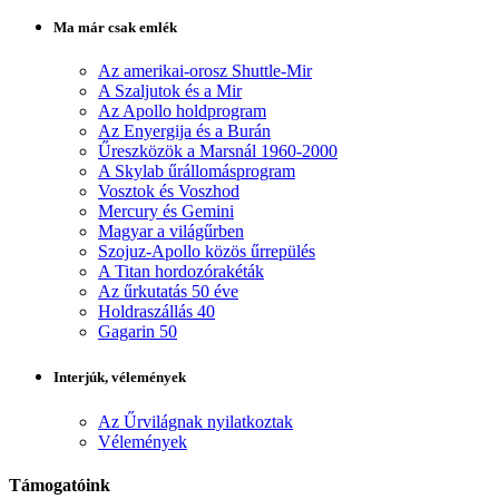
Ma már csak emlék
Az amerikai-orosz Shuttle-Mir
A Szaljutok és a Mir
Az Apollo holdprogram
Az Enyergija és a Burán
Űreszközök a Marsnál 1960-2000
A Skylab űrállomásprogram
Vosztok és Voszhod
Mercury és Gemini
Magyar a világűrben
Szojuz-Apollo közös űrrepülés
A Titan hordozórakéták
Az űrkutatás 50 éve
Holdraszállás 40
Gagarin 50
Interjúk, vélemények
Az Űrvilágnak nyilatkoztak
Vélemények
Támogatóink