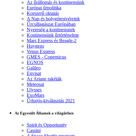
Az űrállomás és kontinensünk
Európai űrpolitika
Korszerű oktatás
A Nap és bolygótestvéreink
Űrcsillagászat Európában
Nyereség a kontinensnek
Kontinensünk űrtörténelme
Mars Express és Beagle-2
Huygens
Venus Express
GMES - Copernicus
EGNOS
Galileo
Envisat
Az Ariane rakéták
Meteosat
Ulysses
ExoMars
Űrhajós-kiválasztás 2021
Az Egyesült Államok a világűrben
Spirit és Opportunity
Cassini
A Space Shuttle program