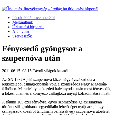
Írások 2025 novemberétől
Megújultunk
Űrkutatási hírportál
Archívum
Szerkesztők
Fényesedő gyöngysor a
szupernóva után
2011.06.15. 08:15
Távoli világok kutatói
Az SN 1987A jelű szupernóva közel négy évszázad óta a
legközelebbi csillagrobbanás volt, a szomszédos Nagy Magellán-
felhőben. Maradványa a kezdeti halványodás után most fényesedik,
a lökéshullám és a környező csillagközi anyag kölcsönhatása miatt.
A tőlünk 165 ezer fényévre, egyik szomszédos galaxisunkban
történt csillagrobbanás egyedülálló lehetőséget nyújt arra, hogy a
csillagászok közelről tanulmányozhassák egy szupernóva utóéletét.