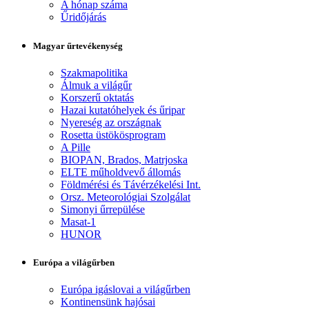
A hónap száma
Űridőjárás
Magyar űrtevékenység
Szakmapolitika
Álmuk a világűr
Korszerű oktatás
Hazai kutatóhelyek és űripar
Nyereség az országnak
Rosetta üstökösprogram
A Pille
BIOPAN, Brados, Matrjoska
ELTE műholdvevő állomás
Földmérési és Távérzékelési Int.
Orsz. Meteorológiai Szolgálat
Simonyi űrrepülése
Masat-1
HUNOR
Európa a világűrben
Európa igáslovai a világűrben
Kontinensünk hajósai