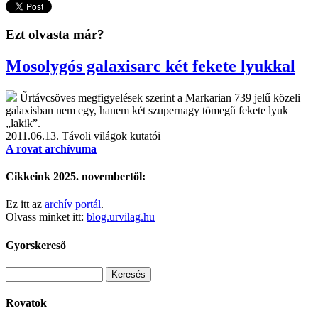
Ezt olvasta már?
Mosolygós galaxisarc két fekete lyukkal
Űrtávcsöves megfigyelések szerint a Markarian 739 jelű közeli
galaxisban nem egy, hanem két szupernagy tömegű fekete lyuk
„lakik”.
2011.06.13.
Távoli világok kutatói
A rovat archívuma
Cikkeink 2025. novembertől:
Ez itt az
archív portál
.
Olvass minket itt:
blog.urvilag.hu
Gyorskereső
Rovatok