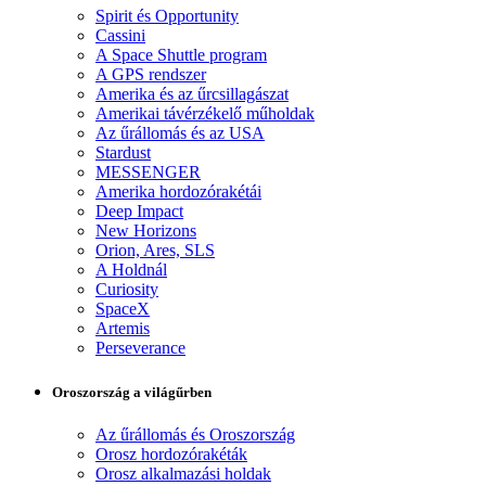
Spirit és Opportunity
Cassini
A Space Shuttle program
A GPS rendszer
Amerika és az űrcsillagászat
Amerikai távérzékelő műholdak
Az űrállomás és az USA
Stardust
MESSENGER
Amerika hordozórakétái
Deep Impact
New Horizons
Orion, Ares, SLS
A Holdnál
Curiosity
SpaceX
Artemis
Perseverance
Oroszország a világűrben
Az űrállomás és Oroszország
Orosz hordozórakéták
Orosz alkalmazási holdak