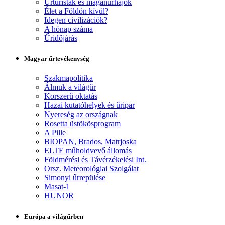
Űrturisták és magánűrhajók
Élet a Földön kívül?
Idegen civilizációk?
A hónap száma
Űridőjárás
Magyar űrtevékenység
Szakmapolitika
Álmuk a világűr
Korszerű oktatás
Hazai kutatóhelyek és űripar
Nyereség az országnak
Rosetta üstökösprogram
A Pille
BIOPAN, Brados, Matrjoska
ELTE műholdvevő állomás
Földmérési és Távérzékelési Int.
Orsz. Meteorológiai Szolgálat
Simonyi űrrepülése
Masat-1
HUNOR
Európa a világűrben