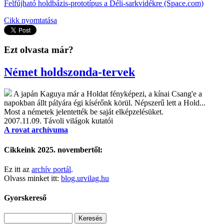
Felfújható holdbázis-prototípus a Déli-sarkvidékre (Space.com)
Cikk nyomtatása
Ezt olvasta már?
Német holdszonda-tervek
A japán Kaguya már a Holdat fényképezi, a kínai Csang'e a
napokban állt pályára égi kísérőnk körül. Népszerű lett a Hold...
Most a németek jelentették be saját elképzelésüket.
2007.11.09.
Távoli világok kutatói
A rovat archívuma
Cikkeink 2025. novembertől:
Ez itt az
archív portál
.
Olvass minket itt:
blog.urvilag.hu
Gyorskereső