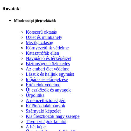
Rovatok
Mindennapi (űr)eszközök
Korszerű oktatás
Üzlet és munkahely
Mezőgazdaság
Környezetünk védelme
Katasztrófák ellen
Navigáció és térképészet
Biztonságos közlekedés
Az emberi élet védelme
Lássuk és halljuk egymást
Időjárás és előrejelzése
Értékeink védelme
Új eszközök és anyagok
Űrpolitika
A nemzetbiztonságért
Különös találmányok
Szárnyaló képzelet
Kis űreszközök nagy szerepe
Távoli világok kutatói
A hét képe