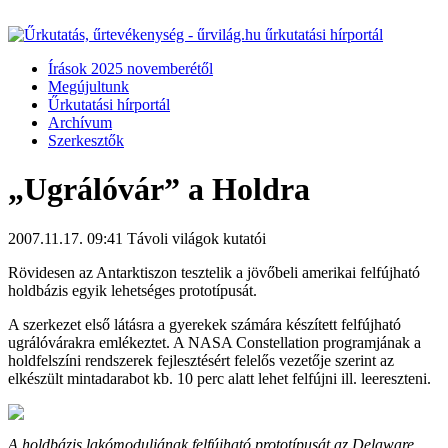
Írások 2025 novemberétől
Megújultunk
Űrkutatási hírportál
Archívum
Szerkesztők
„Ugrálóvár” a Holdra
2007.11.17. 09:41
Távoli világok kutatói
Rövidesen az Antarktiszon tesztelik a jövőbeli amerikai felfújható
holdbázis egyik lehetséges prototípusát.
A szerkezet első látásra a gyerekek számára készített felfújható
ugrálóvárakra emlékeztet. A NASA Constellation programjának a
holdfelszíni rendszerek fejlesztésért felelős vezetője szerint az
elkészült mintadarabot kb. 10 perc alatt lehet felfújni ill. leereszteni.
A holdbázis lakómoduljának felfújható prototípusát az Delaware