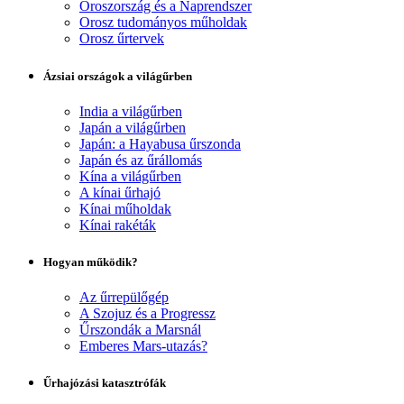
Oroszország és a Naprendszer
Orosz tudományos műholdak
Orosz űrtervek
Ázsiai országok a világűrben
India a világűrben
Japán a világűrben
Japán: a Hayabusa űrszonda
Japán és az űrállomás
Kína a világűrben
A kínai űrhajó
Kínai műholdak
Kínai rakéták
Hogyan működik?
Az űrrepülőgép
A Szojuz és a Progressz
Űrszondák a Marsnál
Emberes Mars-utazás?
Űrhajózási katasztrófák