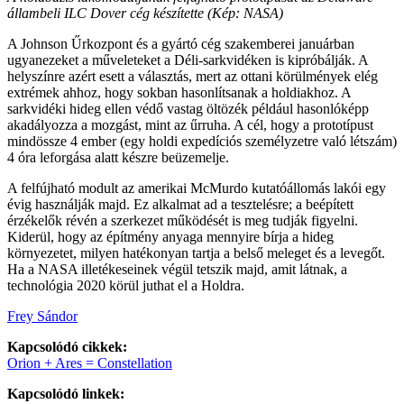
állambeli ILC Dover cég készítette (Kép: NASA)
A Johnson Űrkozpont és a gyártó cég szakemberei januárban
ugyanezeket a műveleteket a Déli-sarkvidéken is kipróbálják. A
helyszínre azért esett a választás, mert az ottani körülmények elég
extrémek ahhoz, hogy sokban hasonlítsanak a holdiakhoz. A
sarkvidéki hideg ellen védő vastag öltözék például hasonlóképp
akadályozza a mozgást, mint az űrruha. A cél, hogy a prototípust
mindössze 4 ember (egy holdi expedíciós személyzetre való létszám)
4 óra leforgása alatt készre beüzemelje.
A felfújható modult az amerikai McMurdo kutatóállomás lakói egy
évig használják majd. Ez alkalmat ad a tesztelésre; a beépített
érzékelők révén a szerkezet működését is meg tudják figyelni.
Kiderül, hogy az építmény anyaga mennyire bírja a hideg
környezetet, milyen hatékonyan tartja a belső meleget és a levegőt.
Ha a NASA illetékeseinek végül tetszik majd, amit látnak, a
technológia 2020 körül juthat el a Holdra.
Frey Sándor
Kapcsolódó cikkek:
Orion + Ares = Constellation
Kapcsolódó linkek: