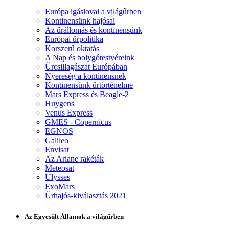
Európa igáslovai a világűrben
Kontinensünk hajósai
Az űrállomás és kontinensünk
Európai űrpolitika
Korszerű oktatás
A Nap és bolygótestvéreink
Űrcsillagászat Európában
Nyereség a kontinensnek
Kontinensünk űrtörténelme
Mars Express és Beagle-2
Huygens
Venus Express
GMES - Copernicus
EGNOS
Galileo
Envisat
Az Ariane rakéták
Meteosat
Ulysses
ExoMars
Űrhajós-kiválasztás 2021
Az Egyesült Államok a világűrben