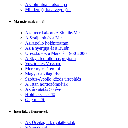
A Columbia utolsó útja
Minden jó, ha a vége jó...
Ma már csak emlék
Az amerikai-orosz Shuttle-Mir
A Szaljutok és a Mir
Az Apollo holdprogram
Az Enyergija és a Burán
Űreszközök a Marsnál 1960-2000
A Skylab űrállomásprogram
Vosztok és Voszhod
Mercury és Gemini
Magyar a világűrben
Szojuz-Apollo közös űrrepülés
A Titan hordozórakéták
Az űrkutatás 50 éve
Holdraszállás 40
Gagarin 50
Interjúk, vélemények
Az Űrvilágnak nyilatkoztak
Vélemények