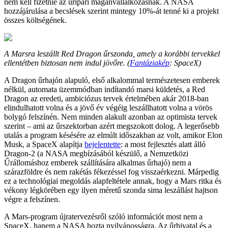
nem kell fizetnie az űripari magánvállalkozásnak. A NASA
hozzájárulása a becslések szerint mintegy 10%-át tenné ki a projekt
összes költségének.
A Marsra leszállt Red Dragon űrszonda, amely a korábbi tervekkel
ellentétben biztosan nem indul jövőre. (
Fantáziakép
: SpaceX)
A Dragon űrhajón alapuló, első alkalommal természetesen emberek
nélkül, automata üzemmódban indítandó marsi küldetés, a Red
Dragon az eredeti, ambiciózus tervek értelmében akár 2018-ban
elindulhatott volna és a jövő év végéig leszállhatott volna a vörös
bolygó felszínén. Nem minden alakult azonban az optimista tervek
szerint – ami az űrszektorban azért megszokott dolog. A legerősebb
utalás a program késésére az elmúlt időszakban az volt, amikor Elon
Musk, a SpaceX alapítja
bejelentette
: a most fejlesztés alatt álló
Dragon-2 (a NASA megbízásából készülő, a Nemzetközi
Űrállomáshoz emberek szállítására alkalmas űrhajó) nem a
szárazföldre és nem rakétás fékezéssel fog visszaérkezni. Márpedig
ez a technológiai megoldás alapfeltétele annak, hogy a Mars ritka és
vékony légkörében egy ilyen méretű szonda sima leszállást hajtson
végre a felszínen.
A Mars-program újratervezésről szóló információt most nem a
SpaceX, hanem a NASA hozta nyilvánosságra. Az űrhivatal és a