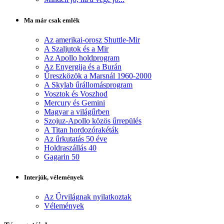
Ma már csak emlék
Az amerikai-orosz Shuttle-Mir
A Szaljutok és a Mir
Az Apollo holdprogram
Az Enyergija és a Burán
Űreszközök a Marsnál 1960-2000
A Skylab űrállomásprogram
Vosztok és Voszhod
Mercury és Gemini
Magyar a világűrben
Szojuz-Apollo közös űrrepülés
A Titan hordozórakéták
Az űrkutatás 50 éve
Holdraszállás 40
Gagarin 50
Interjúk, vélemények
Az Űrvilágnak nyilatkoztak
Vélemények