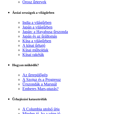
Orosz űrtervek
Ázsiai országok a világűrben
India a világűrben
Japán a világűrben
Japán: a Hayabusa űrszonda
Japán és az űrállomás
Kína a világűrben
A kínai űrhajó
Kínai műholdak
Kínai rakéták
Hogyan működik?
Az űrrepülőgép
A Szojuz és a Progressz
Űrszondák a Marsnál
Emberes Mars-utazás?
Űrhajózási katasztrófák
A Columbia utolsó útja
Minden jó, ha a vége jó...