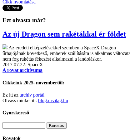
Cikk nyomtatása
Ezt olvasta már?
Az új Dragon sem rakétákkal ér földet
Az eredeti elképzelésekkel szemben a SpaceX Dragon
űrhajójának következő, emberek szállítására is alkalmas változata
nem fog rakétás fékezést alkalmazni a landoláskor.
2017.07.22.
SpaceX
A rovat archívuma
Cikkeink 2025. novembertől:
Ez itt az
archív portál
.
Olvass minket itt:
blog.urvilag.hu
Gyorskereső
Rovatok