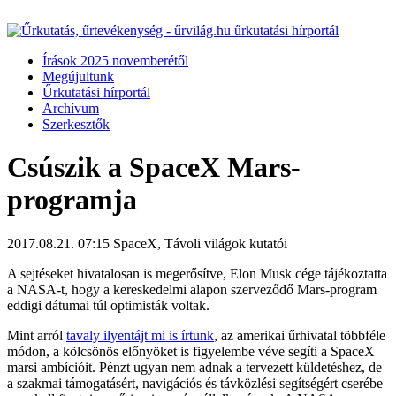
Írások 2025 novemberétől
Megújultunk
Űrkutatási hírportál
Archívum
Szerkesztők
Csúszik a SpaceX Mars-
programja
2017.08.21. 07:15
SpaceX, Távoli világok kutatói
A sejtéseket hivatalosan is megerősítve, Elon Musk cége tájékoztatta
a NASA-t, hogy a kereskedelmi alapon szerveződő Mars-program
eddigi dátumai túl optimisták voltak.
Mint arról
tavaly ilyentájt mi is írtunk
, az amerikai űrhivatal többféle
módon, a kölcsönös előnyöket is figyelembe véve segíti a SpaceX
marsi ambícióit. Pénzt ugyan nem adnak a tervezett küldetéshez, de
a szakmai támogatásért, navigációs és távközlési segítségért cserébe