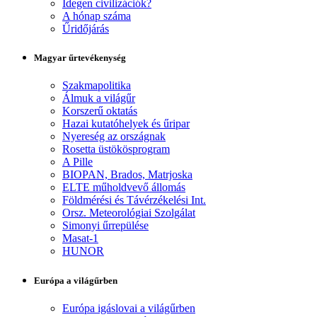
Idegen civilizációk?
A hónap száma
Űridőjárás
Magyar űrtevékenység
Szakmapolitika
Álmuk a világűr
Korszerű oktatás
Hazai kutatóhelyek és űripar
Nyereség az országnak
Rosetta üstökösprogram
A Pille
BIOPAN, Brados, Matrjoska
ELTE műholdvevő állomás
Földmérési és Távérzékelési Int.
Orsz. Meteorológiai Szolgálat
Simonyi űrrepülése
Masat-1
HUNOR
Európa a világűrben
Európa igáslovai a világűrben