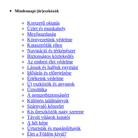
Mindennapi (űr)eszközök
Korszerű oktatás
Üzlet és munkahely
Mezőgazdaság
Környezetünk védelme
Katasztrófák ellen
Navigáció és térképészet
Biztonságos közlekedés
Az emberi élet védelme
Lássuk és halljuk egymást
Időjárás és előrejelzése
Értékeink védelme
Új eszközök és anyagok
Űrpolitika
A nemzetbiztonságért
Különös találmányok
Szárnyaló képzelet
Kis űreszközök nagy szerepe
Távoli világok kutatói
A hét képe
Űrturisták és magánűrhajók
Élet a Földön kívül?