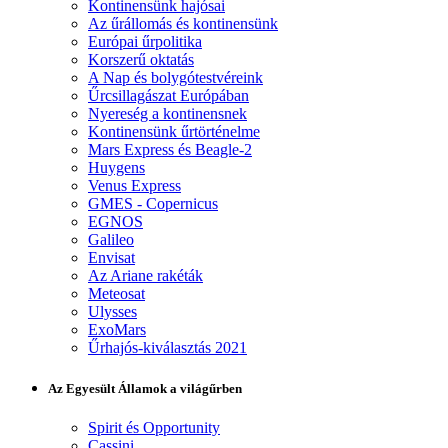
Kontinensünk hajósai
Az űrállomás és kontinensünk
Európai űrpolitika
Korszerű oktatás
A Nap és bolygótestvéreink
Űrcsillagászat Európában
Nyereség a kontinensnek
Kontinensünk űrtörténelme
Mars Express és Beagle-2
Huygens
Venus Express
GMES - Copernicus
EGNOS
Galileo
Envisat
Az Ariane rakéták
Meteosat
Ulysses
ExoMars
Űrhajós-kiválasztás 2021
Az Egyesült Államok a világűrben
Spirit és Opportunity
Cassini