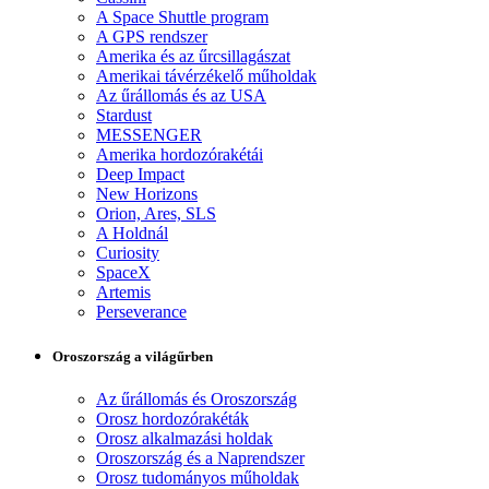
A Space Shuttle program
A GPS rendszer
Amerika és az űrcsillagászat
Amerikai távérzékelő műholdak
Az űrállomás és az USA
Stardust
MESSENGER
Amerika hordozórakétái
Deep Impact
New Horizons
Orion, Ares, SLS
A Holdnál
Curiosity
SpaceX
Artemis
Perseverance
Oroszország a világűrben
Az űrállomás és Oroszország
Orosz hordozórakéták
Orosz alkalmazási holdak
Oroszország és a Naprendszer
Orosz tudományos műholdak