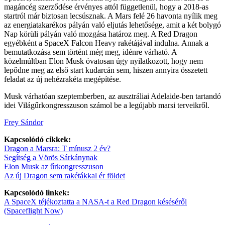
magáncég szerződése érvényes attól függetlenül, hogy a 2018-as
startról már biztosan lecsúsznak. A Mars felé 26 havonta nyílik meg
az energiatakarékos pályán való eljutás lehetősége, amit a két bolygó
Nap körüli pályán való mozgása határoz meg. A Red Dragon
egyébként a SpaceX Falcon Heavy rakétájával indulna. Annak a
bemutatkozása sem történt még meg, idénre várható. A
közelmúltban Elon Musk óvatosan úgy nyilatkozott, hogy nem
lepődne meg az első start kudarcán sem, hiszen annyira összetett
feladat az új nehézrakéta megépítése.
Musk várhatóan szeptemberben, az ausztráliai Adelaide-ben tartandó
idei Világűrkongresszuson számol be a legújabb marsi terveikről.
Frey Sándor
Kapcsolódó cikkek:
Dragon a Marsra: T mínusz 2 év?
Segítség a Vörös Sárkánynak
Elon Musk az űrkongresszuson
Az új Dragon sem rakétákkal ér földet
Kapcsolódó linkek:
A SpaceX téjékoztatta a NASA-t a Red Dragon késéséről
(Spaceflight Now)