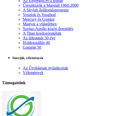
Az Enyergija és a Burán
Űreszközök a Marsnál 1960-2000
A Skylab űrállomásprogram
Vosztok és Voszhod
Mercury és Gemini
Magyar a világűrben
Szojuz-Apollo közös űrrepülés
A Titan hordozórakéták
Az űrkutatás 50 éve
Holdraszállás 40
Gagarin 50
Interjúk, vélemények
Az Űrvilágnak nyilatkoztak
Vélemények
Támogatóink