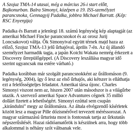
A Szojuz TMA-14 utasai, még a március 26-i start előtt,
Bajkonurban. Balra Simonyi, középen a 19. ISS-személyzet
parancsnoka, Gennagyij Padalka, jobbra Michael Barratt. (Kép:
RSC Enyergija)
Padalka és Barratt a jelenlegi 18. számú legénység kép alaptagját (az
amerikai Michael Fincke parancsnokot és az orosz Jurij
Loncsakovot) váltja. Ők Simonyival együtt térnek majd haza az
előző, Szojuz TMA-13 jelű űrhajóval, április 7-én. Az új állandó
személyzet harmadik tagja, a japán Koichi Wakata nemrég érkezett a
Discovery űrrepülőgéppel. (A Discovery leszállása magyar idő
szerint ugyancsak ma estére várható.)
Padalka korábban már szolgált parancsnokként az űrállomáson (9.
legénység, 2004), így ő lesz az első űrhajós, aki kétszer is elláthatja
ezt a felelősségteljes feladatot. Amerikai társa újonc. Charles
Simonyi viszont nem az, hiszen 2007 után másodszor is a világűrbe
utazik. A szervező amerikai Space Advantures cégnek 35 millió
dollárt fizetett a lehetőségért. Simonyi ezúttal sem csupán
„kirándulni” megy az űrállomásra. Az általa elvégzendő kísérletek
között lesz a magyar Pille dózismérővel tervezett méréssorozat. A
magyar származású űrturista most is fontosnak tartja az űrkutatás
népszerűsítését. Hazai rádióamatőrök is készülnek arra, hogy több
alkalommal is néhány szót váltsanak vele.