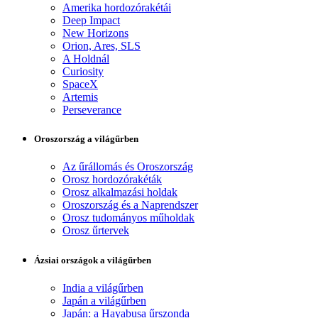
Amerika hordozórakétái
Deep Impact
New Horizons
Orion, Ares, SLS
A Holdnál
Curiosity
SpaceX
Artemis
Perseverance
Oroszország a világűrben
Az űrállomás és Oroszország
Orosz hordozórakéták
Orosz alkalmazási holdak
Oroszország és a Naprendszer
Orosz tudományos műholdak
Orosz űrtervek
Ázsiai országok a világűrben
India a világűrben
Japán a világűrben
Japán: a Hayabusa űrszonda