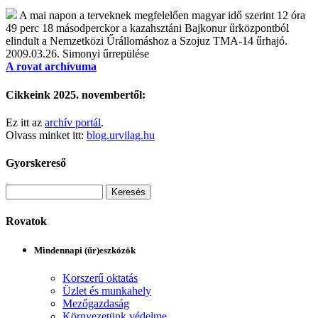
A mai napon a terveknek megfelelően magyar idő szerint 12 óra
49 perc 18 másodperckor a kazahsztáni Bajkonur űrközpontból
elindult a Nemzetközi Űrállomáshoz a Szojuz TMA-14 űrhajó.
2009.03.26.
Simonyi űrrepülése
A rovat archívuma
Cikkeink 2025. novembertől:
Ez itt az
archív portál
.
Olvass minket itt:
blog.urvilag.hu
Gyorskereső
Rovatok
Mindennapi (űr)eszközök
Korszerű oktatás
Üzlet és munkahely
Mezőgazdaság
Környezetünk védelme