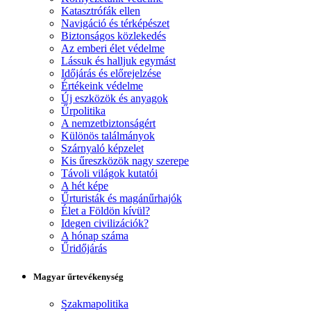
Katasztrófák ellen
Navigáció és térképészet
Biztonságos közlekedés
Az emberi élet védelme
Lássuk és halljuk egymást
Időjárás és előrejelzése
Értékeink védelme
Új eszközök és anyagok
Űrpolitika
A nemzetbiztonságért
Különös találmányok
Szárnyaló képzelet
Kis űreszközök nagy szerepe
Távoli világok kutatói
A hét képe
Űrturisták és magánűrhajók
Élet a Földön kívül?
Idegen civilizációk?
A hónap száma
Űridőjárás
Magyar űrtevékenység
Szakmapolitika