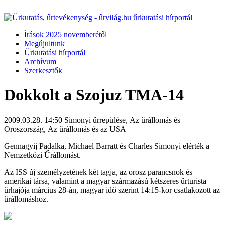
Írások 2025 novemberétől
Megújultunk
Űrkutatási hírportál
Archívum
Szerkesztők
Dokkolt a Szojuz TMA-14
2009.03.28. 14:50
Simonyi űrrepülése, Az űrállomás és
Oroszország, Az űrállomás és az USA
Gennagyij Padalka, Michael Barratt és Charles Simonyi elérték a
Nemzetközi Űrállomást.
Az ISS új személyzetének két tagja, az orosz parancsnok és
amerikai társa, valamint a magyar származású kétszeres űrturista
űrhajója március 28-án, magyar idő szerint 14:15-kor csatlakozott az
űrállomáshoz.