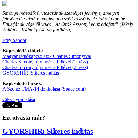
Simonyi második űrutazásának személyes jelvénye, amelyen
felesége tiszteletére megjelent a svéd zászló is. Az idézet Goethe
Faustjának végéről való: „Az Örök Asszonyi vonz odafent” (Jékely
Zoltán és Kálnoky László fordítása).
Frey Sándor
Kapcsolódó cikkek:
Magyar rádiókapcsolatok Charles Simonyival
Charles Simonyi újra mér a Pillével (1. rész)
Charles Simonyi újra mér a Pillével (2. rész)
GYORSHÍR: Sikeres indítás
Kapcsolódó linkek:
A Szojuz TMA-14 dokkolása (Space.com)
Cikk nyomtatása
Ezt olvasta már?
GYORSHÍR: Sikeres indítás