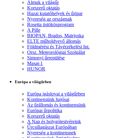
Álmuk a világűr
Korszerű oktatás
Hazai kutatóhelyek és űripar
Nyereség az országnak
Rosetta üstökösprogram
A Pille
BIOPAN, Brados, Matrjoska
ELTE műholdvevő állomás
Földmérési és Távérzékelési Int.
Orsz. Meteorológiai Szolgálat
Simonyi űrrepülése
Masat-1
HUNOR
Európa a világűrben
Európa igáslovai a világűrben
Kontinensünk hajósai
Az űrállomás és kontinensünk
Európai űrpolitika
Korszerű oktatás
A Nap és bolygótestvéreink
Űrcsillagászat Európában
Nyereség a kontinensnek