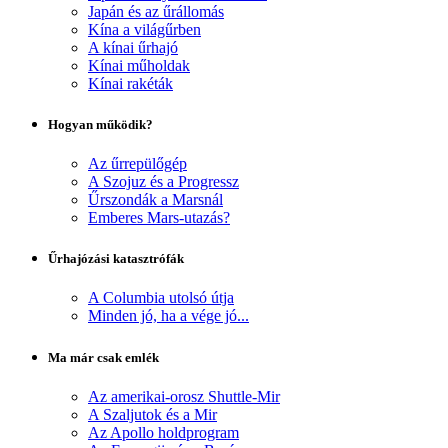
Japán és az űrállomás
Kína a világűrben
A kínai űrhajó
Kínai műholdak
Kínai rakéták
Hogyan működik?
Az űrrepülőgép
A Szojuz és a Progressz
Űrszondák a Marsnál
Emberes Mars-utazás?
Űrhajózási katasztrófák
A Columbia utolsó útja
Minden jó, ha a vége jó...
Ma már csak emlék
Az amerikai-orosz Shuttle-Mir
A Szaljutok és a Mir
Az Apollo holdprogram