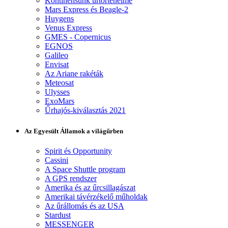
Kontinensünk űrtörténelme
Mars Express és Beagle-2
Huygens
Venus Express
GMES - Copernicus
EGNOS
Galileo
Envisat
Az Ariane rakéták
Meteosat
Ulysses
ExoMars
Űrhajós-kiválasztás 2021
Az Egyesült Államok a világűrben
Spirit és Opportunity
Cassini
A Space Shuttle program
A GPS rendszer
Amerika és az űrcsillagászat
Amerikai távérzékelő műholdak
Az űrállomás és az USA
Stardust
MESSENGER