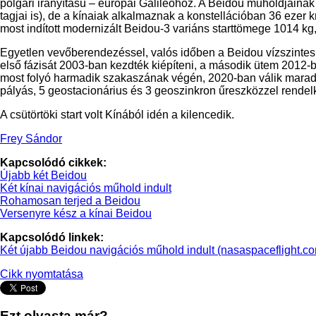
polgári irányítású – európai Galileóhoz. A Beidou műholdjaina
tagjai is), de a kínaiak alkalmaznak a konstellációban 36 ezer
most indított modernizált Beidou-3 variáns starttömege 1014 kg,
Egyetlen vevőberendezéssel, valós időben a Beidou vízszintes 
első fázisát 2003-ban kezdték kiépíteni, a második ütem 2012-b
most folyó harmadik szakaszának végén, 2020-ban válik marad
pályás, 5 geostacionárius és 3 geoszinkron űreszközzel rendel
A csütörtöki start volt Kínából idén a kilencedik.
Frey Sándor
Kapcsolódó cikkek:
Újabb két Beidou
Két kínai navigációs műhold indult
Rohamosan terjed a Beidou
Versenyre kész a kínai Beidou
Kapcsolódó linkek:
Két újabb Beidou navigációs műhold indult (nasaspaceflight.c
Cikk nyomtatása
Ezt olvasta már?