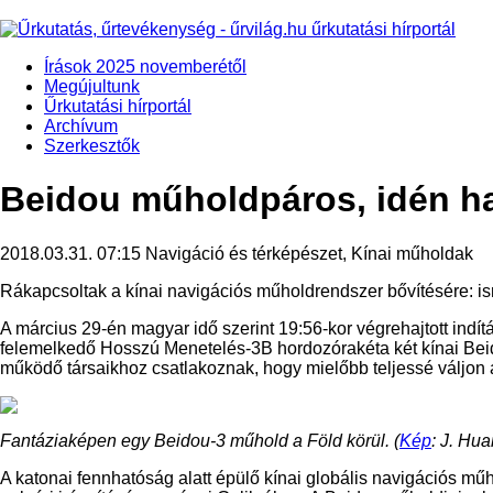
Írások 2025 novemberétől
Megújultunk
Űrkutatási hírportál
Archívum
Szerkesztők
Beidou műholdpáros, idén h
2018.03.31. 07:15
Navigáció és térképészet, Kínai műholdak
Rákapcsoltak a kínai navigációs műholdrendszer bővítésére: is
A március 29-én magyar idő szerint 19:56-kor végrehajtott indít
felemelkedő Hosszú Menetelés-3B hordozórakéta két kínai Bei
működő társaikhoz csatlakoznak, hogy mielőbb teljessé váljon a
Fantáziaképen egy Beidou-3 műhold a Föld körül. (
Kép
: J. Huar
A katonai fennhatóság alatt épülő kínai globális navigációs