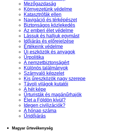
Mezőgazdaság
Környezetünk védelme
Katasztrófák ellen
Navigáció és térképészet
Biztonságos közlekedés
Az emberi élet védelme
Lássuk és halljuk egymást
Időjárás és előrejelzése
Értékeink védelme
Új eszközök és anyagok
Űrpolitika
A nemzetbiztonságért
Különös találmányok
Szárnyaló képzelet
Kis űreszközök nagy szerepe
Távoli világok kutatói
A hét képe
Űrturisták és magánűrhajók
Élet a Földön kívül?
Idegen civilizációk?
A hónap száma
Űridőjárás
Magyar űrtevékenység