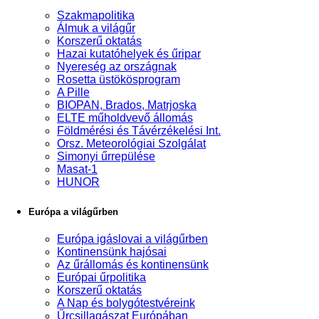
Szakmapolitika
Álmuk a világűr
Korszerű oktatás
Hazai kutatóhelyek és űripar
Nyereség az országnak
Rosetta üstökösprogram
A Pille
BIOPAN, Brados, Matrjoska
ELTE műholdvevő állomás
Földmérési és Távérzékelési Int.
Orsz. Meteorológiai Szolgálat
Simonyi űrrepülése
Masat-1
HUNOR
Európa a világűrben
Európa igáslovai a világűrben
Kontinensünk hajósai
Az űrállomás és kontinensünk
Európai űrpolitika
Korszerű oktatás
A Nap és bolygótestvéreink
Űrcsillagászat Európában