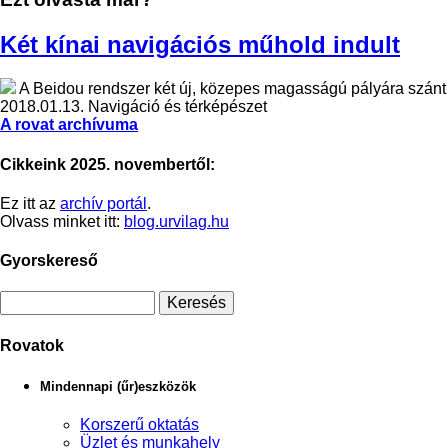
Két kínai navigációs műhold indult
A Beidou rendszer két új, közepes magasságú pályára szánt t
2018.01.13.
Navigáció és térképészet
A rovat archívuma
Cikkeink 2025. novembertől:
Ez itt az
archív portál
.
Olvass minket itt:
blog.urvilag.hu
Gyorskereső
Rovatok
Mindennapi (űr)eszközök
Korszerű oktatás
Üzlet és munkahely