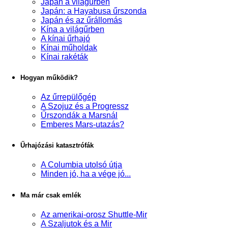
Japán a világűrben
Japán: a Hayabusa űrszonda
Japán és az űrállomás
Kína a világűrben
A kínai űrhajó
Kínai műholdak
Kínai rakéták
Hogyan működik?
Az űrrepülőgép
A Szojuz és a Progressz
Űrszondák a Marsnál
Emberes Mars-utazás?
Űrhajózási katasztrófák
A Columbia utolsó útja
Minden jó, ha a vége jó...
Ma már csak emlék
Az amerikai-orosz Shuttle-Mir
A Szaljutok és a Mir