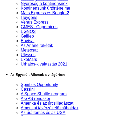
Nyereség a kontinensnek
Kontinensünk űrtörténelme
Mars Express és Beagle-2
Huygens
Venus Express
GMES - Copernicus
EGNOS
Galileo
Envisat
Az Ariane rakéták
Meteosat
Ulysses
ExoMars
Űrhajós-kiválasztás 2021
Az Egyesült Államok a világűrben
Spirit és Opportunity
Cassini
A Space Shuttle program
A GPS rendszer
Amerika és az űrcsillagászat
Amerikai távérzékelő műholdak
Az űrállomás és az USA