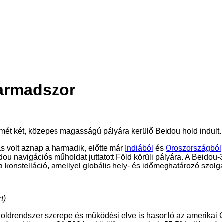
armadszor
mét két, közepes magasságú pályára kerülő Beidou hold indult.
ás volt aznap a harmadik, előtte már
Indiából
és
Oroszországból
dou navigációs műholdat juttatott Föld körüli pályára. A Bei
 konstelláció, amellyel globális hely- és időmeghatározó szolgá
t)
 műholdrendszer szerepe és működési elve is hasonló az ameri