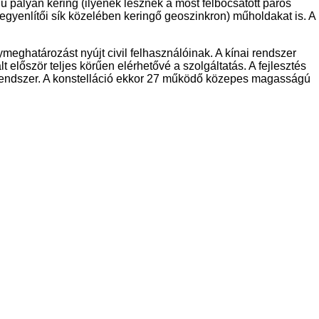
 pályán kering (ilyenek lesznek a most felbocsátott páros
egyenlítői sík közelében keringő geoszinkron) műholdakat is. A
eghatározást nyújt civil felhasználóinak. A kínai rendszer
lőször teljes körűen elérhetővé a szolgáltatás. A fejlesztés
rendszer. A konstelláció ekkor 27 működő közepes magasságú