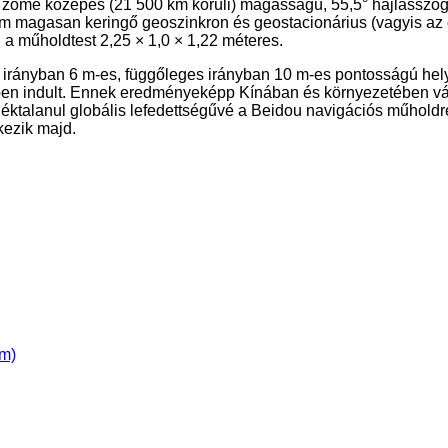
k zöme közepes (21 500 km körüli) magasságú, 55,5° hajlásszögű
 km magasan keringő geoszinkron és geostacionárius (vagyis az 
 a műholdtest 2,25 × 1,0 × 1,22 méteres.
irányban 6 m-es, függőleges irányban 10 m-es pontosságú helym
en indult. Ennek eredményeképp Kínában és környezetében vált e
éktalanul globális lefedettségűvé a Beidou navigációs műhold
kezik majd.
om)