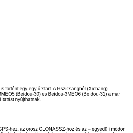
is történt egy-egy űrstart. A Hszicsangból (Xichang)
dou-3MEO5 (Beidou-30) és Beidou-3MEO6 (Beidou-31) a már
ltatást nyújthatnak.
kai GPS-hez, az orosz GLONASSZ-hoz és az – egyedüli módon