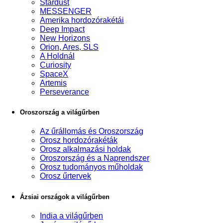
Stardust
MESSENGER
Amerika hordozórakétái
Deep Impact
New Horizons
Orion, Ares, SLS
A Holdnál
Curiosity
SpaceX
Artemis
Perseverance
Oroszország a világűrben
Az űrállomás és Oroszország
Orosz hordozórakéták
Orosz alkalmazási holdak
Oroszország és a Naprendszer
Orosz tudományos műholdak
Orosz űrtervek
Ázsiai országok a világűrben
India a világűrben