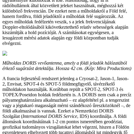
ugyanennyire különbözik is tőle. Hasonlóság, hogy itt is
rádióhullámok által közvetített jeleket használnak, méghozzá két
különböző frekvencián. De ezeket nem a műholdakról a Föld felé,
hanem fordítva, földi jeladóktól a műholdak felé sugározzák. Az
egyes műholdak fedélzetén veszik, s a jelek frekvenciájának
Doppler-eltolódásából kikövetkeztethető relatív sebességek alapján
kiszámítják a hold pozícióját. A számításokat egységesen, a
lesugárzott mérési adatok alapján egy földi központban tudják
elvégezni.
Műholdas DORIS vevőantenna, amely a földi jeladók hálózatából
érkező sugárzást detektálja. Hossza 42 cm. (Kép: Mira Productions)
A francia fejlesztésű rendszert jelenleg a Cryosat-2, Jason-1, Jason-
2, Envisat, SPOT-4 és SPOT-5 földmegfigyelő, távérzékelő
műholdakon használják. Korábban repült a SPOT-2, SPOT-3 és
TOPEX/Poseidon holdak fedélzetén is. A DORIS nem csak a precíz
pályameghatározásra alkalmazható – ez alapfeltétel pl. a tengerszint
vagy a jégtakaró magasságát mérni szándékozó űreszközöknél –, de
földi alkalmazásai is vannak. Ezeket a Nemzetközi DORIS
Szolgálat (
International DORIS Service
, IDS) koordinálja. A földi
állomások koordinátáinak 1-2 cm pontos ismeretében geodéziai,
geofizikai tudományos vizsgálatokat lehet végezni, hiszen a Földön
egyenletesen elhelyezett több tucatnyi állomásból jut mindegyik fő