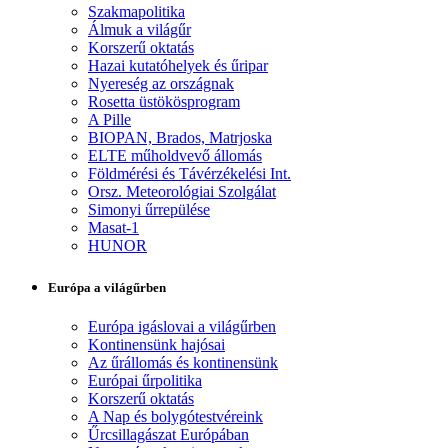
Szakmapolitika
Álmuk a világűr
Korszerű oktatás
Hazai kutatóhelyek és űripar
Nyereség az országnak
Rosetta üstökösprogram
A Pille
BIOPAN, Brados, Matrjoska
ELTE műholdvevő állomás
Földmérési és Távérzékelési Int.
Orsz. Meteorológiai Szolgálat
Simonyi űrrepülése
Masat-1
HUNOR
Európa a világűrben
Európa igáslovai a világűrben
Kontinensünk hajósai
Az űrállomás és kontinensünk
Európai űrpolitika
Korszerű oktatás
A Nap és bolygótestvéreink
Űrcsillagászat Európában