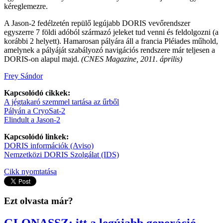
kéreglemezre.
A Jason-2 fedélzetén repülő legújabb DORIS vevőrendszer
egyszerre 7 földi adóból származó jeleket tud venni és feldolgozni (a
korábbi 2 helyett). Hamarosan pályára áll a francia Pléiades műhold,
amelynek a pályáját szabályozó navigációs rendszere már teljesen a
DORIS-on alapul majd.
(CNES Magazine, 2011. április)
Frey Sándor
Kapcsolódó cikkek:
A jégtakaró szemmel tartása az űrből
Pályán a CryoSat-2
Elindult a Jason-2
Kapcsolódó linkek:
DORIS információk (Aviso)
Nemzetközi DORIS Szolgálat (IDS)
Cikk nyomtatása
Ezt olvasta már?
GLONASSZ: itt a legújabb generáció