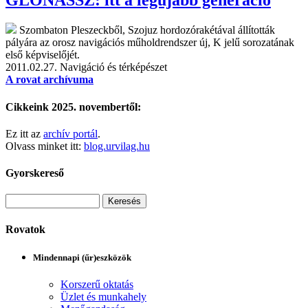
Szombaton Pleszeckből, Szojuz hordozórakétával állították
pályára az orosz navigációs műholdrendszer új, K jelű sorozatának
első képviselőjét.
2011.02.27.
Navigáció és térképészet
A rovat archívuma
Cikkeink 2025. novembertől:
Ez itt az
archív portál
.
Olvass minket itt:
blog.urvilag.hu
Gyorskereső
Rovatok
Mindennapi (űr)eszközök
Korszerű oktatás
Üzlet és munkahely