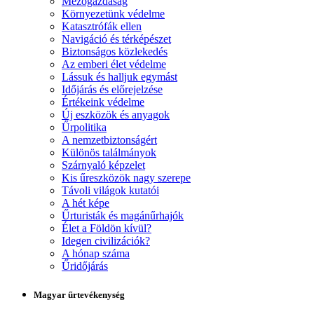
Mezőgazdaság
Környezetünk védelme
Katasztrófák ellen
Navigáció és térképészet
Biztonságos közlekedés
Az emberi élet védelme
Lássuk és halljuk egymást
Időjárás és előrejelzése
Értékeink védelme
Új eszközök és anyagok
Űrpolitika
A nemzetbiztonságért
Különös találmányok
Szárnyaló képzelet
Kis űreszközök nagy szerepe
Távoli világok kutatói
A hét képe
Űrturisták és magánűrhajók
Élet a Földön kívül?
Idegen civilizációk?
A hónap száma
Űridőjárás
Magyar űrtevékenység