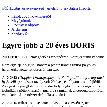
Írások 2025 novemberétől
Megújultunk
Űrkutatási hírportál
Archívum
Szerkesztők
Egyre jobb a 20 éves DORIS
2011.08.07. 08:15
Navigáció és térképészet, Környezetünk védelme
Nem egy ifjú hölgyről, hanem a precíz francia rádiós pálya- és
helymeghatározó rendszerről van szó.
A DORIS
(Doppler Orbitography and Radiopositioning Integrated
by Satellite)
rendszer tavaly volt 20 éves, és folyamatosan fejlődik.
Az egyik olyan globális műholdas helymeghatározó és űrgeodéziai
technikává nőtte ki magát, amelyre számítanak a legpontosabb földi
vonatkoztatási rendszer definiálása során is.
A DORIS működési elve sokban hasonlít a GPS-éhez, de