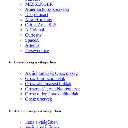
MESSENGER
Amerika hordozórakétái
Deep Impact
New Horizons
Orion, Ares, SLS
A Holdnál
Curiosity
SpaceX
Artemis
Perseverance
Oroszország a világűrben
Az űrállomás és Oroszország
Orosz hordozórakéták
Orosz alkalmazási holdak
Oroszország és a Naprendszer
Orosz tudományos műholdak
Orosz űrtervek
Ázsiai országok a világűrben
India a világűrben
Japán a világűrben