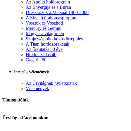
Az Apollo holdprogram
Az Enyergija és a Burán
Űreszközök a Marsnál 1960-2000
A Skylab űrállomásprogram
Vosztok és Voszhod
Mercury és Gemini
Magyar a világűrben
Szojuz-Apollo közös űrrepülés
A Titan hordozórakéták
Az űrkutatás 50 éve
Holdraszállás 40
Gagarin 50
Interjúk, vélemények
Az Űrvilágnak nyilatkoztak
Vélemények
Támogatóink
Űrvilág a Faceboookon