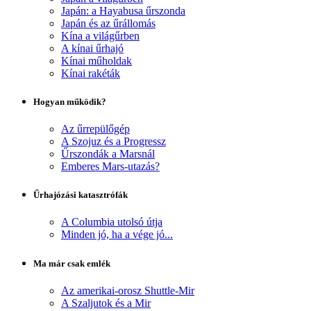
Japán: a Hayabusa űrszonda
Japán és az űrállomás
Kína a világűrben
A kínai űrhajó
Kínai műholdak
Kínai rakéták
Hogyan működik?
Az űrrepülőgép
A Szojuz és a Progressz
Űrszondák a Marsnál
Emberes Mars-utazás?
Űrhajózási katasztrófák
A Columbia utolsó útja
Minden jó, ha a vége jó...
Ma már csak emlék
Az amerikai-orosz Shuttle-Mir
A Szaljutok és a Mir