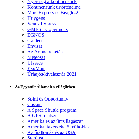
Nyereség a kontinensnek
Kontinensünk űrtörténelme
Mars Express és Beagle-2
Huygens
Venus Express
GMES - Copernicus
EGNOS
Galileo
Envisat
Az Ariane rakéták
Meteosat
Ulysses
ExoMars
Űrhajós-kiválasztás 2021
Az Egyesült Államok a világűrben
Spirit és Opportunity
Cassini
A Space Shuttle program
A GPS rendszer
Amerika és az űrcsillagászat
Amerikai távérzékelő műholdak
Az űrállomás és az USA
Stardust