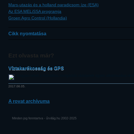
Mars-utazás és a holland paradicsom íze (ESA)
Az ESA MELiSSA programja
Groen Agro Control (Hollandia)
Cikk nyomtatása
Ezt olvasta már?
Víztakarékosság és GPS
Hogyan lehet a műholdas navigációs rádiójelek ügyes alkalmazása révé
2017.06.05.
A rovat archívuma
Minden jog fenntartva - űrvilág.hu 2002-2025