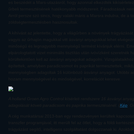
es beszédét a Mars-utazásról, hogy azonnal elkezdték kikísérlete
űrbeli termesztésének hatékonyabb módszereit. Fáradozásuk nem 
Arról persze szó sincs, hogy valaki máris a Marsra indulna, de a ta
zöldségtermesztésben hasznosultak.
A kihívást az jelentette, hogy a világűrben a növények trágyázását
vagyis az űrhajón magukkal vitt ásványi anyagokkal lehet elvégezn
minőségű és legnagyobb mennyiségű termést kívánjuk elérni. Emel
elpárologtatott vizet minimális tisztítás után ivóvízként szeretnék 
körültekintően kell az ásványi anyagokat adagolni. Vizsgálataikhoz
építettek, amelyben paradicsomot és paprikát termesztettek, mikö
mennyiségben adagoltak 16 különböző ásványi anyagot. Utóbbi ad
hozam mennyiségével és minőségével, korrelációt keresve.
A holland Groen Agro Control kísérleti rendszere 16 ásványi anyag
adagolását követi paradicsom és paprika termesztésénél. (
Kép
: G
A cég munkatársai 2013-ban egy rendezvényen kerültek kapcsola
transzfer programjával, itt merült fel az ötlet, hogy a földi kertés
trágyázást segítő, intelligens szolgáltatást dolgozzanak ki. Azokból