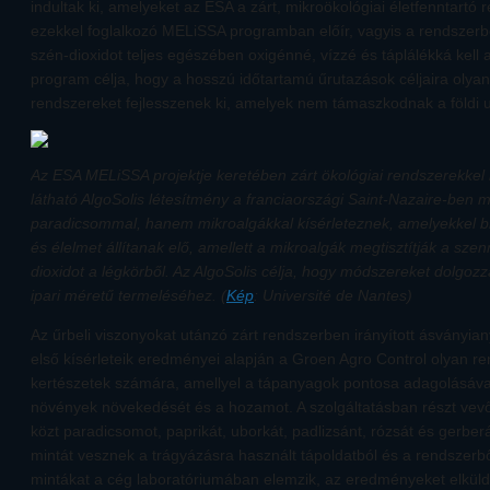
indultak ki, amelyeket az ESA a zárt, mikroökológiai életfenntart
ezekkel foglalkozó MELiSSA programban előír, vagyis a rendszerb
szén-dioxidot teljes egészében oxigénné, vízzé és táplálékká kell 
program célja, hogy a hosszú időtartamú űrutazások céljaira olyan
rendszereket fejlesszenek ki, amelyek nem támaszkodnak a földi u
Az ESA MELiSSA projektje keretében zárt ökológiai rendszerekkel 
látható AlgoSolis létesítmény a franciaországi Saint-Nazaire-ben 
paradicsommal, hanem mikroalgákkal kísérleteznek, amelyekkel 
és élelmet állítanak elő, amellett a mikroalgák megtisztítják a szen
dioxidot a légkörből. Az AlgoSolis célja, hogy módszereket dolgoz
ipari méretű termeléséhez. (
Kép
: Université de Nantes)
Az űrbeli viszonyokat utánzó zárt rendszerben irányított ásványia
első kísérleteik eredményei alapján a Groen Agro Control olyan ren
kertészetek számára, amellyel a tápanyagok pontosa adagolásával
növények növekedését és a hozamot. A szolgáltatásban részt vevő
közt paradicsomot, paprikát, uborkát, padlizsánt, rózsát és gerbe
mintát vesznek a trágyázásra használt tápoldatból és a rendszerbő
mintákat a cég laboratóriumában elemzik, az eredményeket elküldi