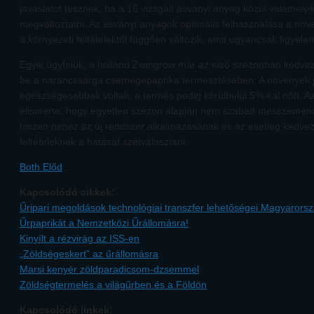
javaslatot tesznek, ha a 16 vizsgált ásványi anyag közül valamely
megváltoztatni. Az ásványi anyagok optimális felhasználása a növén
a környezeti feltételektől függően változik, amit ugyancsak figyel
Egyik ügyfelük, a holland Zwingrow már az első szezonban kedvez
be a narancssárga csemegepaprika termesztésében. A növények 
egészségesebbek voltak, a termés pedig körülbelül 5%-kal nőtt. A
elismerte, hogy egyetlen szezon alapján nem szabad messzemenő 
hiszen nehéz az új rendszer alkalmazásának és az esetleg kedvező
feltételeknek a hatását szétválasztani.
Both Előd
Kapcsolódó cikkek:
Űripari megoldások technológiai transzfer lehetőségei Magyarors
Űrpaprikát a Nemzetközi Űrállomásra!
Kinyílt a rézvirág az ISS-en
„Zöldségeskert” az űrállomásra
Marsi kenyér zöldparadicsom-dzsemmel
Zöldségtermelés a világűrben és a Földön
Kapcsolódó linkek: