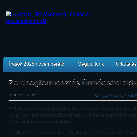
Írások 2025 novemberétől
Megújultunk
Űrkutatási
Zöldségtermesztés űrmódszerekk
2018.05.07. 08:15
Mezőgazdaság, Új eszközö
A Mars-utazás meglebegtetett terve hatására hatékonyabb lehe
paradicsomtermesztés. Bár a Mars is vörös és gömbölyű, akár
az összefüggés bonyolultabb.
A holland Groen Agro Control cég olyannyira komolyan vette Obam