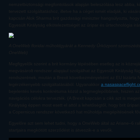
nemzetbiztonsági megfontolások alapján beleszólása lesz abba, k
tervezett szolgáltatáshoz, illetve ha a céget ismét eladják, ki vásá
kapcsán Alok Sharma brit gazdasági miniszter hangsúlyozta, hogy e
Egyesült Királyság elkötelezettségét az űripar és űrtechnológia irán
A OneWeb floridai műholdgyárát a Kennedy Űrközpont szomszédság
OneWeb)
Megfigyelők szerint a brit kormány lépésében esetleg az is közrejá
megvásárolt rendszer alapjául szolgálhat az Egyesült Királyság f
rendszerének, miután a Brexit következményeként az EU kizárta Na
legérzékenyebb szolgáltatásából. Ugyanakkor
a nasaspaceflight.
bejelentés kevés konkrétuma közül a legmeglepőbbnek, hiszen az
navigációs célokra tervezték. (A Brexit kapcsán a cikk azt is megem
Királyság éppen most esett el attól a lehetőségtől, hogy brit űripari
a Copernicus rendszer következő hat műholdja megépítésének főv
Egyelőre azt sem lehet tudni, hogy a OneWeb által az Ariane–6 ra
startjaira megkötött szerződést is átveszik-e a vevők.