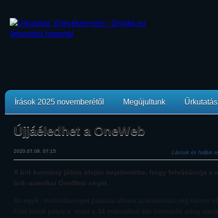
Írások 2025 novemberétől
Megújultunk
Űrkutatási
Újjáéledhet a OneWeb
2020.07.08. 07:15
Lássuk és halljuk e
A brit kormány július elején bejelentette, hogy felvásárolja a
brit–amerikai OneWeb céget.
Az egyik, műholdsereget pályára állítani szándékozó cég három star
Föld körüli pályára, majd a 34 műholdból álló harmadik adag start