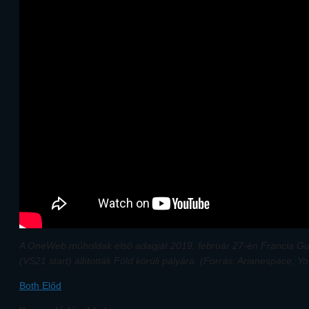
A OneWeb műholdak első adagját 2019. február 27-én Francia Gu
(VS21 start) állították Föld körüli pályára. (Forrás: Arianespace, 
Both Előd