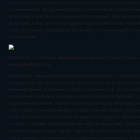
nem tudott elég befektetőt és előfizetőt bevonni a tervezett rends
üzemeltetésébe. Az Egyesült Királyság kormányának döntését bej
arra, tervezik-e a rendszer kiépítésének folytatását, azaz további 
és ha igen, mikor, mint ahogy egyelőre azt sem lehet tudni, mire a
Föld körül keringő műholdakat, illetve mely szervezet végezheti 
üzemeltetését.
A OneWeb 74 műholdat állított pályára a tervezett 650-ből, majd 
nasaspaceflight.com)
Annyi biztos, hogy a megkötött felvásárlási szerződés 1 milliárd U
összeget fele-fele arányban fizeti a brit kormány és az indiai székh
érdekeltségekkel is rendelkező Bharti Enterprises Ltd. (A cég eddi
szereplőnek, honlapjuk tanúsága szerint fő profiljuk a távközlés, a 
ingatlankereskedelem, valamint a mezőgazdaság és élelmiszeripa
célkitűzésük a minőségi oktatás nyújtása India elmaradott térség
News értesülése szint az üzletet év végéig bonyolítják le, amelyne
a vevők a OneWeb részvényeinek 45–45%-át kapják meg, míg a 
befektetők tulajdonában marad. Ugyancsak a Bloomberg cikke szeri
lesz a rendszer üzemeltetése és a szolgáltatás értékesítése, míg 