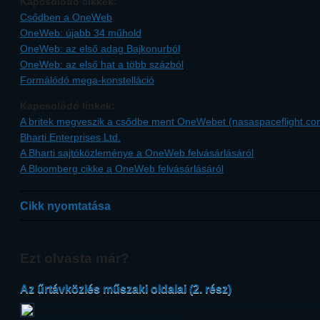
Kapcsolódó cikkek:
Csődben a OneWeb
OneWeb: újabb 34 műhold
OneWeb: az első adag Bajkonurból
OneWeb: az első hat a több százból
Formálódó mega-konstelláció
Kapcsolódó linkek:
A britek megveszik a csődbe ment OneWebet (nasaspaceflight.co
Bharti Enterprises Ltd.
A Bharti sajtóközleménye a OneWeb felvásárlásáról
A Bloomberg cikke a OneWeb felvásárlásáról
Cikk nyomtatása
Ezt olvasta már?
Az űrtávközlés műszaki oldalai (2. rész)
A fejlődési tendenciákból látható, hogy a műholdas távközlés megvalósít
van: a pályapozíciók és a frekvenciák.