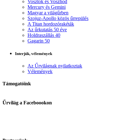
Vosztok és Voszhod
Mercury és Gemini
Magyar a világűrben
Szojuz-Apollo közös űrrepülés
A Titan hordozórakéták
Az űrkutatás 50 éve
Holdraszállás 40
Gagarin 50
Interjúk, vélemények
Az Űrvilágnak nyilatkoztak
Vélemények
Támogatóink
Űrvilág a Faceboookon