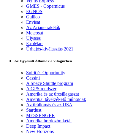
Venus Express
GMES - Copernicus
EGNOS
Galileo
Envisat
Az Ariane rakéták
Meteosat
Ulysses
ExoMars
Űrhajós-kiválasztás 2021
Az Egyesült Államok a világűrben
Spirit és Opportunity
Cassini
A Space Shuttle program
A GPS rendszer
Amerika és az űrcsillagászat
Amerikai távérzékelő műholdak
Az űrállomás és az USA
Stardust
MESSENGER
Amerika hordozórakétái
Deep Impact
New Horizons