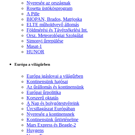
Nyereség az országnak
Rosetta üstökösprogram
A Pille
BIOPAN, Brados, Matrjoska
ELTE műholdvevő állomás
Földmérési és Távérzékelési Int.
Orsz. Meteorológiai Szolgálat
Simonyi űrrepülése
Masat-1
HUNOR
Európa a világűrben
Európa igáslovai a világűrben
Kontinensünk hajósai
Az űrállomás és kontinensünk
Európai űrpolitika
Korszerű oktatás
A Nap és bolygótestvéreink
Űrcsillagászat Európában
Nyereség a kontinensnek
Kontinensünk űrtörténelme
Mars Express és Beagle-2
Huygens