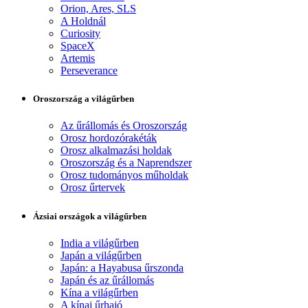
Orion, Ares, SLS
A Holdnál
Curiosity
SpaceX
Artemis
Perseverance
Oroszország a világűrben
Az űrállomás és Oroszország
Orosz hordozórakéták
Orosz alkalmazási holdak
Oroszország és a Naprendszer
Orosz tudományos műholdak
Orosz űrtervek
Ázsiai országok a világűrben
India a világűrben
Japán a világűrben
Japán: a Hayabusa űrszonda
Japán és az űrállomás
Kína a világűrben
A kínai űrhajó