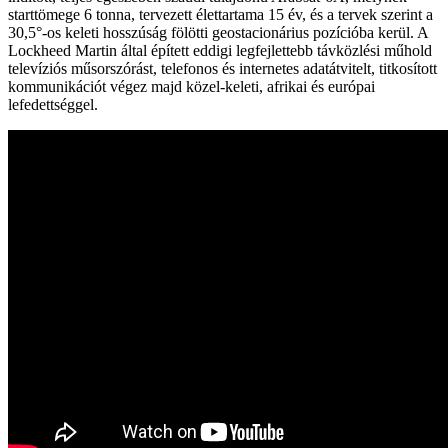
starttömege 6 tonna, tervezett élettartama 15 év, és a tervek szerint a
30,5°-os keleti hosszúság fölötti geostacionárius pozícióba kerül. A
Lockheed Martin által épített eddigi legfejlettebb távközlési műhold
televíziós műsorszórást, telefonos és internetes adatátvitelt, titkosított
kommunikációt végez majd közel-keleti, afrikai és európai
lefedettséggel.