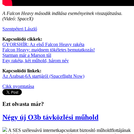
A Falcon Heavy második indítása eseményeinek visszajátszása.
(Videó: SpaceX)
Szentpéteri László
Kapcsolódó cikkek:
GYORSHÍR: Az első Falcon Heavy rakéta
Falcon Heavy: majdnem tökéletes bemutatkozás!
Starman már a Marson túl
Egy rakéta, két műhold, három név
Kapcsolódó linkek:
Az Arabsat-6A startjáról (Spaceflight Now)
Cikk nyomtatása
Ezt olvasta már?
Négy új O3b távközlési műhold
A SES szélessávú internetkapcsolatot biztosító műholdflottájának