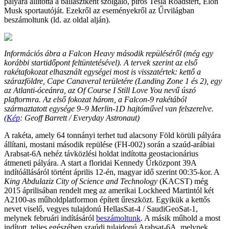
pályára állította a ballasztként szolgáló, piros Tesla Roadstert, Elon
Musk sportautóját. Ezekről az eseményekről az Űrvilágban
beszámoltunk (ld. az oldal alján).
Információs ábra a Falcon Heavy második repüléséről (még egy
korábbi startidőpont feltüntetésével). A tervek szerint az első
rakétafokozat elhasznált egységei most is visszatértek: kettő a
szárazföldre, Cape Canaveral területére (Landing Zone 1 és 2), egy
az Atlanti-óceánra, az Of Course I Still Love You nevű úszó
plaftormra. Az első fokozat három, a Falcon-9 rakétából
származtatott egysége 9–9 Merlin-1D hajtóművel van felszerelve.
(
Kép
: Geoff Barrett / Everyday Astronaut)
A rakéta, amely 64 tonnányi terhet tud alacsony Föld körüli pályára
állítani, mostani második repülése (FH-002) során a szaúd-arábiai
Arabsat-6A nehéz távközlési holdat indította geostacionárius
átmeneti pályára. A start a floridai Kennedy Űrközpont 39A
indítóállásáról történt április 12-én, magyar idő szerint 00:35-kor. A
King Abdulaziz City of Science and Technology
(KACST) még
2015 áprilisában rendelt meg az amerikai Lockheed Martintól két
A2100-as műholdplatformon épített űreszközt. Egyikük a kettős
nevet viselő, vegyes tulajdonú HellasSat-4 / SaudiGeoSat-1,
melynek februári indításáról
beszámoltunk
. A másik műhold a most
indított, teljes egészében szaúdi tulajdonú Arabsat-6A, melynek