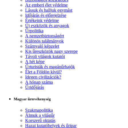
Az emberi élet védelme
Lássuk és halljuk egymást
Időjárás és előrejelzése
Értékeink védelme
Új eszközök és anyagok
Űrpolitika
A nemzetbiztonságért
Különös találmányok
Szárnyaló képzelet
Kis űreszközök nagy szerepe
Távoli világok kutatói
A hét képe
Űrturisták és magánűrhajók
Élet a Földön kívül?
Idegen civilizációk?
A hónap száma
Űridőjárás
Magyar űrtevékenység
Szakmapolitika
Álmuk a világűr
Korszerű oktatás
Hazai kutatóhelyek és űripar