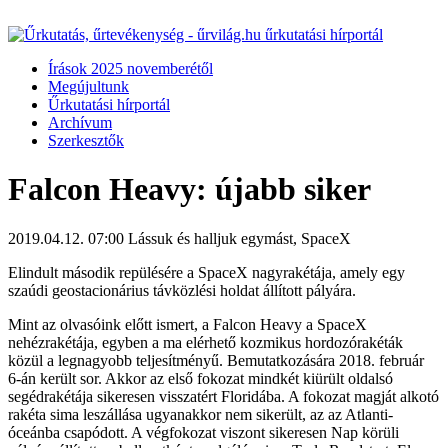
Írások 2025 novemberétől
Megújultunk
Űrkutatási hírportál
Archívum
Szerkesztők
Falcon Heavy: újabb siker
2019.04.12. 07:00
Lássuk és halljuk egymást, SpaceX
Elindult második repülésére a SpaceX nagyrakétája, amely egy
szaúdi geostacionárius távközlési holdat állított pályára.
Mint az olvasóink előtt ismert, a Falcon Heavy a SpaceX
nehézrakétája, egyben a ma elérhető kozmikus hordozórakéták
közül a legnagyobb teljesítményű. Bemutatkozására 2018. február
6-án került sor. Akkor az első fokozat mindkét kiürült oldalsó
segédrakétája sikeresen visszatért Floridába. A fokozat magját alkotó
rakéta sima leszállása ugyanakkor nem sikerült, az az Atlanti-
óceánba csapódott. A végfokozat viszont sikeresen Nap körüli