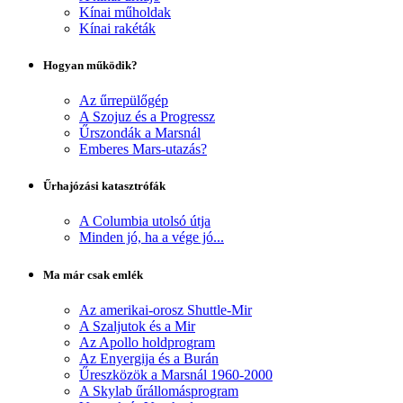
Kínai műholdak
Kínai rakéták
Hogyan működik?
Az űrrepülőgép
A Szojuz és a Progressz
Űrszondák a Marsnál
Emberes Mars-utazás?
Űrhajózási katasztrófák
A Columbia utolsó útja
Minden jó, ha a vége jó...
Ma már csak emlék
Az amerikai-orosz Shuttle-Mir
A Szaljutok és a Mir
Az Apollo holdprogram
Az Enyergija és a Burán
Űreszközök a Marsnál 1960-2000
A Skylab űrállomásprogram