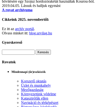
bővítésére egy Szojuz hordozórakétát használtak Kourou-ból.
2019.04.05.
Lássuk és halljuk egymást
A rovat archívuma
Cikkeink 2025. novembertől:
Ez itt az
archív portál
.
Olvass minket itt:
blog.urvilag.hu
Gyorskereső
Rovatok
Mindennapi (űr)eszközök
Korszerű oktatás
Üzlet és munkahely
Mezőgazdaság
Környezetünk védelme
Katasztrófák ellen
Navigáció és térképészet
Biztonságos közlekedés