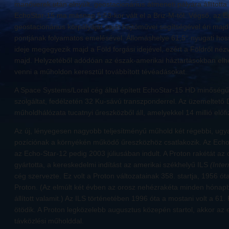
manőverek után elnyúlt, geostacionárius átmeneti pályára állított
EchoStar-15 ma másnap 5:53-kor vált el a Briz-M-től. Végső, az Eg
geostacionárius körpályáját saját hajtóművei segítségével éri majd 
pontjának folyamatos emelésével. Állomáshelye 61,5° nyugati hossz
ideje megegyezik majd a Föld forgási idejével, ezért a Földről nézve 
majd. Helyzetéből adódóan az észak-amerikai háztartásokban elhe
venni a műholdon keresztül továbbított tévéadásokat.
A Space Systems/Loral cég által épített EchoStar-15 HD minőségű
szolgáltat, fedélzetén 32 Ku-sávú transzponderrel. Az üzemeltető
műholdhálózata tucatnyi űreszközből áll, amelyekkel 14 millió előfiz
Az új, lényegesen nagyobb teljesítményű műhold két régebbi, ug
pozíciónak a környékén működő űreszközhöz csatlakozik. Az Ech
az Echo-Star-12 pedig 2003 júliusában indult. A Proton rakétát az 
gyártotta, a kereskedelmi indítást az amerikai székhelyű ILS
(Inte
cég szervezte. Ez volt a Proton változatainak 358. startja, 1956 óta
Proton. (Az elmúlt két évben az orosz nehézrakéta minden hónapb
állított valamit.) Az ILS történetében 1996 óta a mostani volt a 61.
ötödik. A Proton legközelebb augusztus közepén startol, akkor az 
távközlési műholddal.