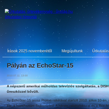
Írások 2025 novemberétől
Megújultunk
Űrkutatási
Pályán az EchoStar-15
2010.07.11. 13:00
A népszerű amerikai műholdas televíziós szolgáltatás, a DISH
űreszközzel bővült.
Az EchoStar-15 orosz Proton rakétával startolt 2010. július 10-én,
kor, a kazahsztáni Bajkonurból. A három rakétafokozat és a Briz-M