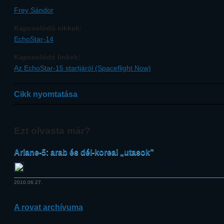
Frey Sándor
Kapcsolódó cikkek:
EchoStar-14
Kapcsolódó linkek:
Az EchoStar-15 startjáról (Spaceflight Now)
Cikk nyomtatása
Ezt olvasta már?
Ariane-5: arab és dél-koreai „utasok”
Az európai hordozórakéta ismét két műholdat állított pályára Francia Gu
2010.06.27.
A rovat archívuma