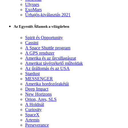
Ulysses
ExoMars
Űrhajós-kiválasztás 2021
Az Egyesült Államok a világűrben
Spirit és Opportunity
Cassini
A Space Shuttle program
A GPS rendszer
Amerika és az űrcsillagászat
Amerikai távérzékelő műholdak
Az űrállomás és az USA
Stardust
MESSENGER
Amerika hordozórakétái
Deep Impact
New Horizons
Orion, Ares, SLS
A Holdnál
Curiosity
SpaceX
Artemis
Perseverance