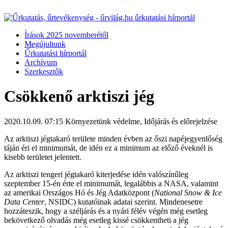
Írások 2025 novemberétől
Megújultunk
Űrkutatási hírportál
Archívum
Szerkesztők
Csökkenő arktiszi jég
2020.10.09. 07:15
Környezetünk védelme, Időjárás és előrejelzése
Az arktiszi jégtakaró területe minden évben az őszi napéjegyenlőség
táján éri el minimumát, de idén ez a minimum az előző éveknél is
kisebb területet jelentett.
Az arktiszi tengeri jégtakaró kiterjedése idén valószínűleg
szeptember 15-én érte el minimumát, legalábbis a NASA, valamint
az amerikai Országos Hó és Jég Adatközpont (
National Snow & Ice
Data Center
, NSIDC) kutatóinak adatai szerint. Mindenesetre
hozzáteszik, hogy a széljárás és a nyári félév végén még esetleg
bekövetkező olvadás még esetleg kissé csökkentheti a jég