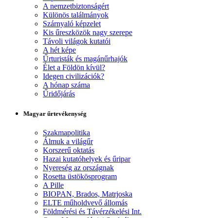
A nemzetbiztonságért
Különös találmányok
Szárnyaló képzelet
Kis űreszközök nagy szerepe
Távoli világok kutatói
A hét képe
Űrturisták és magánűrhajók
Élet a Földön kívül?
Idegen civilizációk?
A hónap száma
Űridőjárás
Magyar űrtevékenység
Szakmapolitika
Álmuk a világűr
Korszerű oktatás
Hazai kutatóhelyek és űripar
Nyereség az országnak
Rosetta üstökösprogram
A Pille
BIOPAN, Brados, Matrjoska
ELTE műholdvevő állomás
Földmérési és Távérzékelési Int.