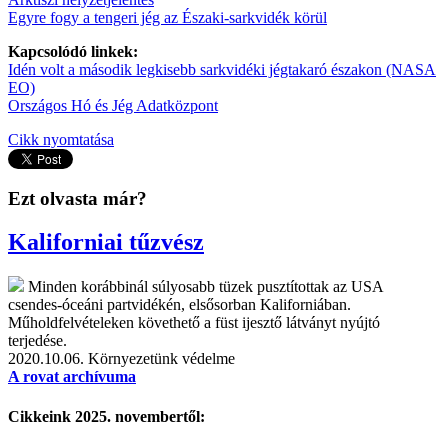
Egyre fogy a tengeri jég az Északi-sarkvidék körül
Kapcsolódó linkek:
Idén volt a második legkisebb sarkvidéki jégtakaró északon (NASA
EO)
Országos Hó és Jég Adatközpont
Cikk nyomtatása
Ezt olvasta már?
Kaliforniai tűzvész
Minden korábbinál súlyosabb tüzek pusztítottak az USA
csendes-óceáni partvidékén, elsősorban Kaliforniában.
Műholdfelvételeken követhető a füst ijesztő látványt nyújtó
terjedése.
2020.10.06.
Környezetünk védelme
A rovat archívuma
Cikkeink 2025. novembertől: