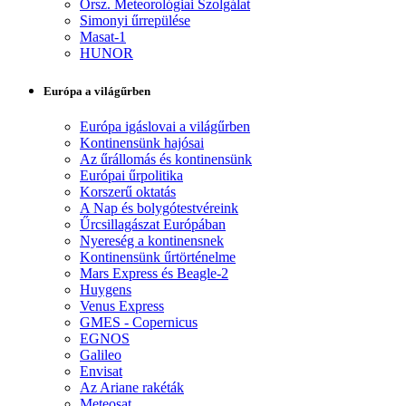
Orsz. Meteorológiai Szolgálat
Simonyi űrrepülése
Masat-1
HUNOR
Európa a világűrben
Európa igáslovai a világűrben
Kontinensünk hajósai
Az űrállomás és kontinensünk
Európai űrpolitika
Korszerű oktatás
A Nap és bolygótestvéreink
Űrcsillagászat Európában
Nyereség a kontinensnek
Kontinensünk űrtörténelme
Mars Express és Beagle-2
Huygens
Venus Express
GMES - Copernicus
EGNOS
Galileo
Envisat
Az Ariane rakéták
Meteosat