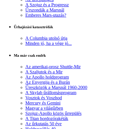
A Szojuz és a Progressz
Űrszondák a Marsnál
Emberes Mars-utazás?
Űrhajózási katasztrófák
A Columbia utolsó útja
Minden jó, ha a vége jó...
Ma már csak emlék
Az amerikai-orosz Shuttle-Mir
A Szaljutok és a Mir
Az Apollo holdprogram
Az Enyergija és a Burán
Űreszközök a Marsnál 1960-2000
A Skylab űrállomásprogram
Vosztok és Voszhod
Mercury és Gemini
Magyar a világűrben
Szojuz-Apollo közös űrrepülés
A Titan hordozórakéták
Az űrkutatás 50 éve
Holdraszállás 40