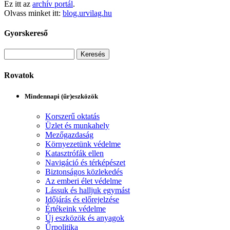
Ez itt az
archív portál
.
Olvass minket itt:
blog.urvilag.hu
Gyorskereső
Rovatok
Mindennapi (űr)eszközök
Korszerű oktatás
Üzlet és munkahely
Mezőgazdaság
Környezetünk védelme
Katasztrófák ellen
Navigáció és térképészet
Biztonságos közlekedés
Az emberi élet védelme
Lássuk és halljuk egymást
Időjárás és előrejelzése
Értékeink védelme
Új eszközök és anyagok
Űrpolitika