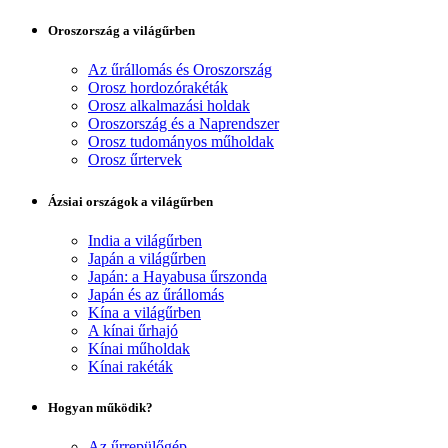
Oroszország a világűrben
Az űrállomás és Oroszország
Orosz hordozórakéták
Orosz alkalmazási holdak
Oroszország és a Naprendszer
Orosz tudományos műholdak
Orosz űrtervek
Ázsiai országok a világűrben
India a világűrben
Japán a világűrben
Japán: a Hayabusa űrszonda
Japán és az űrállomás
Kína a világűrben
A kínai űrhajó
Kínai műholdak
Kínai rakéták
Hogyan működik?
Az űrrepülőgép