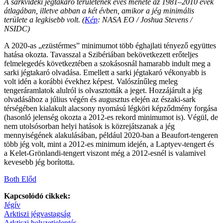
A sarkvidéki jégtakaró területének éves menete az 1981–2010 évek
átlagában, illetve abban a két évben, amikor a jég minimális
területe a legkisebb volt. (
Kép
: NASA EO / Joshua Stevens /
NSIDC)
A 2020-as „ezüstérmes” minimumot több éghajlati tényező együttes
hatása okozta. Tavasszal a Szibériában bekövetkezett erőteljes
felmelegedés következtében a szokásosnál hamarabb indult meg a
sarki jégtakaró olvadása. Emellett a sarki jégtakaró vékonyabb is
volt idén a korábbi évekhez képest. Valószínűleg meleg
tengeráramlatok alulról is olvasztották a jeget. Hozzájárult a jég
olvadásához a július végén és augusztus elején az északi-sark
térségében kialakult alacsony nyomású légköri képződmény forgása
(hasonló jelenség okozta a 2012-es rekord minimumot is). Végül, de
nem utolsósorban helyi hatások is közrejátszanak a jég
mennyiségének alakulásában, például 2020-ban a Beaufort-tengeren
több jég volt, mint a 2012-es minimum idején, a Laptyev-tengert és
a Kelet-Grönlandi-tengert viszont még a 2012-esnél is valamivel
kevesebb jég borította.
Both Előd
Kapcsolódó cikkek:
Jégív
Arktiszi jégvastagság
Arktiszi helyzetjelentés