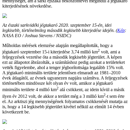
mennyiségét, ám a sarki éjszaka beköszöntével megindul a jégtakaró
kiterjedésének növekedése.
Az északi sarkvidéki jégtakaró 2020. szeptember 15-én, idei
legkisebb, történelmileg második legkisebb kiterjedése idején. (
Kép
:
NASA EO / Joshua Stevens / NSIDC)
Műholdas mérések elemzése alapján megállapították, hogy a
2
jégtakaró szeptember 15-i kiterjedése 3,74 millió km
volt, ami a
feljegyzések vezetése óta a második legkisebb jégterület. A képen
ezt az állapotot ábrázolták, a számításhoz pedig azokat a területeket
vették figyelembe, ahol a tenger jégborítottsága legalább 15% volt.
A jégtakaró minimális területe jelentősen elmaradt az 1981–2010
évek átlagától, az évnek ugyanezen napjára számítva. A feljegyzések
történetében mindössze két olyan év volt, amikor a jégtakaró
2
minimális területe 4 millió km
alá csökkent, az idein kívül a másik
2
ilyen év 2012 volt, de akkor a terület még a 3 millió km
-t sem érte
el. Az arktiszi jég mennyiségének folyamatos csökkenését mutatja az
is, hogy a 14 legkisebb jégterület kivétel nélkül az elmúlt 14 évben
következett be.