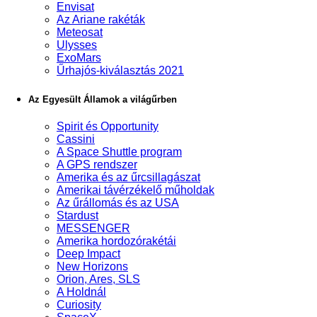
Envisat
Az Ariane rakéták
Meteosat
Ulysses
ExoMars
Űrhajós-kiválasztás 2021
Az Egyesült Államok a világűrben
Spirit és Opportunity
Cassini
A Space Shuttle program
A GPS rendszer
Amerika és az űrcsillagászat
Amerikai távérzékelő műholdak
Az űrállomás és az USA
Stardust
MESSENGER
Amerika hordozórakétái
Deep Impact
New Horizons
Orion, Ares, SLS
A Holdnál
Curiosity