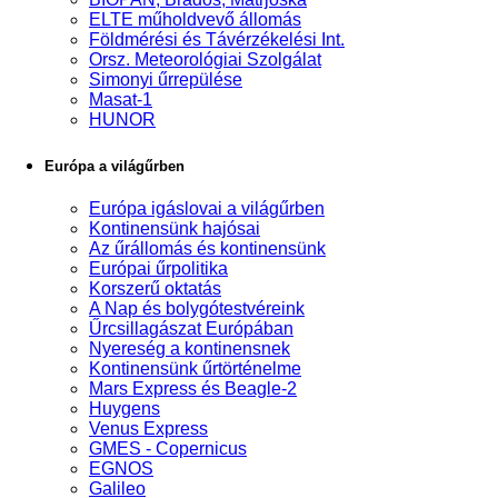
ELTE műholdvevő állomás
Földmérési és Távérzékelési Int.
Orsz. Meteorológiai Szolgálat
Simonyi űrrepülése
Masat-1
HUNOR
Európa a világűrben
Európa igáslovai a világűrben
Kontinensünk hajósai
Az űrállomás és kontinensünk
Európai űrpolitika
Korszerű oktatás
A Nap és bolygótestvéreink
Űrcsillagászat Európában
Nyereség a kontinensnek
Kontinensünk űrtörténelme
Mars Express és Beagle-2
Huygens
Venus Express
GMES - Copernicus
EGNOS
Galileo