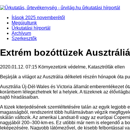
Írások 2025 novemberétől
Megújultunk
Űrkutatási hírportál
Archívum
Szerkesztők
Extrém bozóttüzek Ausztráli
2020.01.12. 07:15
Környezetünk védelme, Katasztrófák ellen
Bejárják a világot az Ausztrália délkeleti részén hónapok óta p
Ausztrália Új-Dél-Wales és Victoria államát emberemlékezet óta
korántsem lélegezhetnek fel a helyiek. A tüzeknek az élővilágba
sajtó híradásaiban.
A tüzek kiterjedésének szemléltetésére talán az egyik legjobb
magasságból, rendszerint több hullámsávban végzik megfigyelés
skálán változik. Az amerikai Landsat-8 vagy az európai Copern
nagyjából 200–300-km-es. Ez utóbbi már nem is elegendő a bozót
leképezésére. Nagyobb látómezővel, de kisebb felbontással val