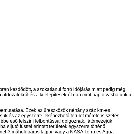
án kezdődött, a szokatlanul forró időjárás miatt pedig még
i áldozatokról és a kitelepítésekről nap mint nap olvashatunk a
ek bemutatása. Ezek az űreszközök néhány száz km-es
suk és az egyszerre leképezhető terület mérete is széles
ébe eső felszíni felbontással dolgoznak, látómezejük
ljutó füsttel érintett területek egyszerre történő
inel-3 műholdpáros tagjai, vagy a NASA Terra és Aqua