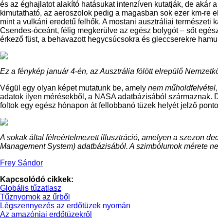
és az éghajlatot alakító hatásukat intenzíven kutatják, de akár
kimutatható, az aeroszolok pedig a magasban sok ezer km-re el
mint a vulkáni eredetű felhők. A mostani ausztráliai természet
Csendes-óceánt, félig megkerülve az egész bolygót – sőt egésze
érkező füst, a behavazott hegycsúcsokra és gleccserekre hamur
Ez a fénykép január 4-én, az Ausztrália fölött elrepülő Nemzetkö
Végül egy olyan képet mutatunk be, amely
nem műholdfelvétel
adatok ilyen mérésekből, a NASA adatbázisából származnak. De 
foltok egy egész hónapon át fellobbanó tüzek helyét jelző ponto
A sokak által félreértelmezett illusztráció, amelyen a szezon de
Management System) adatbázisából. A szimbólumok mérete nem a
Frey Sándor
Kapcsolódó cikkek:
Globális tűzatlasz
Tűznyomok az űrből
Légszennyezés az erdőtüzek nyomán
Az amazóniai erdőtüzekről