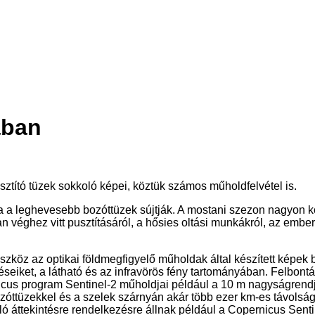
ában
usztító tüzek sokkoló képei, köztük számos műholdfelvétel is.
 a leghevesebb bozóttüzek sújtják. A mostani szezon nagyon kor
n véghez vitt pusztításáról, a hősies oltási munkákról, az ember
 eszköz az optikai földmegfigyelő műholdak által készített kép
eiket, a látható és az infravörös fény tartományában. Felbontá
icus program Sentinel-2 műholdjai például a 10 m nagyságrendj
tüzekkel és a szelek szárnyán akár több ezer km-es távolságba e
ó áttekintésre rendelkezésre állnak például a Copernicus Sent