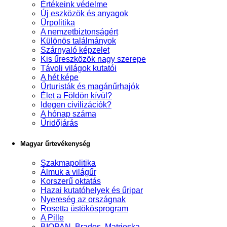
Értékeink védelme
Új eszközök és anyagok
Űrpolitika
A nemzetbiztonságért
Különös találmányok
Szárnyaló képzelet
Kis űreszközök nagy szerepe
Távoli világok kutatói
A hét képe
Űrturisták és magánűrhajók
Élet a Földön kívül?
Idegen civilizációk?
A hónap száma
Űridőjárás
Magyar űrtevékenység
Szakmapolitika
Álmuk a világűr
Korszerű oktatás
Hazai kutatóhelyek és űripar
Nyereség az országnak
Rosetta üstökösprogram
A Pille
BIOPAN, Brados, Matrjoska