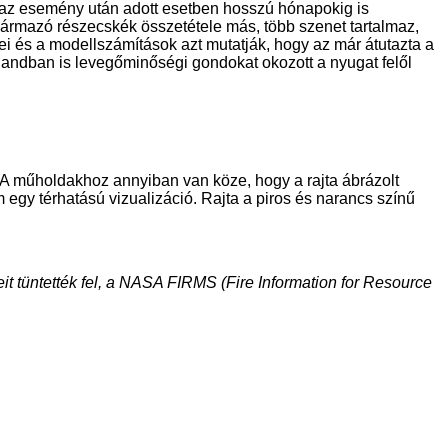
ás az esemény után adott esetben hosszú hónapokig is
zármazó részecskék összetétele más, több szenet tartalmaz,
ei és a modellszámítások azt mutatják, hogy az már átutazta a
élandban is levegőminőségi gondokat okozott a nyugat felől
. A műholdakhoz annyiban van köze, hogy a rajta ábrázolt
gy térhatású vizualizáció. Rajta a piros és narancs színű
neit tüntették fel, a NASA FIRMS (Fire Information for Resource