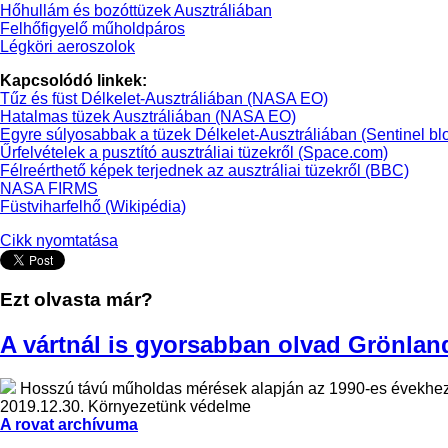
Hőhullám és bozóttüzek Ausztráliában
Felhőfigyelő műholdpáros
Légköri aeroszolok
Kapcsolódó linkek:
Tűz és füst Délkelet-Ausztráliában (NASA EO)
Hatalmas tüzek Ausztráliában (NASA EO)
Egyre súlyosabbak a tüzek Délkelet-Ausztráliában (Sentinel bl
Űrfelvételek a pusztító ausztráliai tüzekről (Space.com)
Félreérthető képek terjednek az ausztráliai tüzekről (BBC)
NASA FIRMS
Füstviharfelhő (Wikipédia)
Cikk nyomtatása
Ezt olvasta már?
A vártnál is gyorsabban olvad Grönlan
Hosszú távú műholdas mérések alapján az 1990-es évekhez k
2019.12.30.
Környezetünk védelme
A rovat archívuma