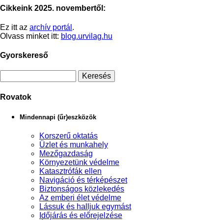
Cikkeink 2025. novembertől:
Ez itt az
archív portál
.
Olvass minket itt:
blog.urvilag.hu
Gyorskereső
Rovatok
Mindennapi (űr)eszközök
Korszerű oktatás
Üzlet és munkahely
Mezőgazdaság
Környezetünk védelme
Katasztrófák ellen
Navigáció és térképészet
Biztonságos közlekedés
Az emberi élet védelme
Lássuk és halljuk egymást
Időjárás és előrejelzése