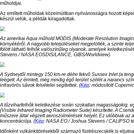
műholdjai.
Az említett műholdak közelmúltban nyilvánosságra hozott képe
készül velük, a példák kiragadottak.
Az amerikai Aqua műhold MODIS (Moderate Resolution Imaging 
környékéről. A nagyobb településeket megjelölték, a szinte teljes
fölött látható felhők valószínűleg olyanok, amelyek keletkezését a
Stevens / NASA EOSDIS/LANCE, GIBS/Worldview)
A Sydneytől mintegy 150 km-re délre fekvő Sussex Inlet (a ten
leégett. Az érintett, még mindig égő terület szélét a narancs szín
infravörös sávok felvételei segítettek. (
Kép
: módosított Coperni
A tűzviharfelhők keletkezése során szokatlan magasságokig, eg
(Visible Infrared Imaging Radiometer Suite) készítette. A Csen
műszere által végzett aeroszolmérések helyét. Ez utóbbiak az
koncentrációja. (
Kép
: NASA EO / Joshua Stevens / CALIPSO te
Időnként vulkánkitörésekből származó füstrészecskék is eljutnak