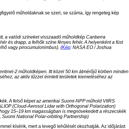
figyelő műholdaknak se szeri, se száma, így rengeteg kép
t, a valódi színeket visszaadó műholdkép Canberra
ehér és drapp, a felhők színe fényes fehér. A helyenként a füst
rfelhő vagy pirocumulonimbus). (
Kép
: NASA EO / Joshua
Sentinel-2 műholdképen. Itt közel 50 km átmérőjű körben minden
éséhez, az aktív tűzzel érintett területek kiemeléséhez az
cskék. A felső képet az amerikai Suomi-NPP műhold VIIRS
ALIOP (Cloud-Aerosol Lidar with Orthogonal Polarization)
nik, hogy 15–19 km magasságban is megnövekedett a részecskék
omi National Polar-orbiting Partnership)
mmel kísérik, mert a levegő lehűlését okozhatják. Az időjárást