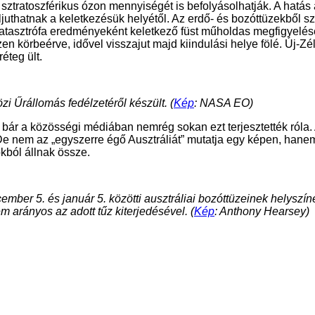
 a sztratoszférikus ózon mennyiségét is befolyásolhatják. A hat
juthatnak a keletkezésük helyétől. Az erdő- és bozóttüzekből s
i katasztrófa eredményeként keletkező füst műholdas megfigyelés
n körbeérve, idővel visszajut majd kiindulási helye fölé. Új-Z
éteg ült.
zi Űrállomás fedélzetéről készült. (
Kép
: NASA EO)
, bár a közösségi médiában nemrég sokan ezt terjesztették róla
nem az „egyszerre égő Ausztráliát” mutatja egy képen, hanem e
kból állnak össze.
cember 5. és január 5. közötti ausztráliai bozóttüzeinek helyszí
rányos az adott tűz kiterjedésével. (
Kép
: Anthony Hearsey)