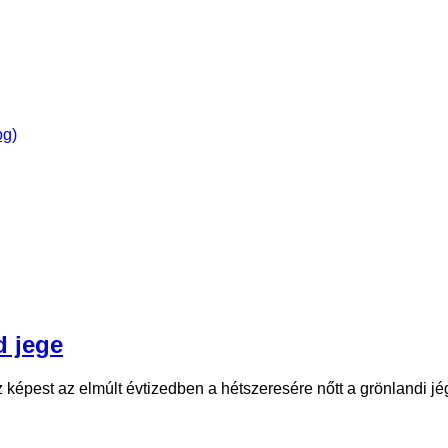
og)
d jege
épest az elmúlt évtizedben a hétszeresére nőtt a grönlandi j