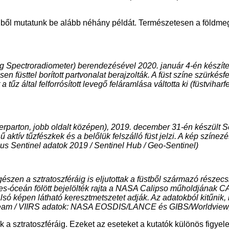
iből mutatunk be alább néhány példát. Természetesen a földmeg
Spectroradiometer) berendezésével 2020. január 4-én készítet
en füsttel borított partvonalat berajzolták. A füst színe szürkésf
 tűz által felforrósított levegő feláramlása váltotta ki (füstviha
gerparton, jobb oldalt középen), 2019. december 31-én készült 
ű aktív tűzfészkek és a belőlük felszálló füst jelzi. A kép színez
cus Sentinel adatok 2019 / Sentinel Hub / Geo-Sentinel)
észen a sztratoszféráig is eljutottak a füstből származó része
des-óceán fölött bejelölték rajta a NASA Calipso műholdjának C
 alsó képen látható keresztmetszetet adják. Az adatokból kitű
am / VIIRS adatok: NASA EOSDIS/LANCE és GIBS/Worldview, Su
 a sztratoszféráig. Ezeket az eseteket a kutatók különös figyele