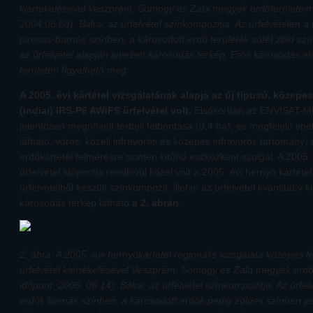
kiértékelésével Veszprém, Somogy és Zala megyék erdőterületein (
2004.06.08). Balra: az űrfelvétel színkompozitja. Az űrfelvételen 
pirosas-barnás színben, a károsodott erdő területek sötét zöld sz
az űrfelvétel alapján levezett károsodás térkép. Erős károsodás el
területén figyelhető meg.
A 2005. évi kártétel vizsgálatának alapja az új típusú, közepe
(indiai) IRS-P6 AWiFS űrfelvétel volt.
Elsősorban az ENVISAT-ME
jelentősen megnövelt térbeli felbontása (0,4 ha), és megfelelő spek
látható, vörös, közeli infravörös és közepes infravörös tartomány) m
erdőkártétel felmérésre szintén kitűnő eszközként szolgál. A 2005. 
űrfelvétel időpontja rendkívül közel volt a 2005. évi hernyó kárt
űrfelvételből készült színkompozit, illetve az űrfelvétel kvantitatív k
károsodás térkép látható
a 2. ábrán.
2. ábra: A 2005. évi hernyókártétel regionális vizsgálata közepes
űrfelvétel kiértékelésével Veszprém, Somogy és Zala megyék erdőte
időpont: 2005. 06.14). Balra: az űrfelvétel színkompozitja. Az űrfe
erdők barnás színben, a károsodott erdők pedig zöldes színben j