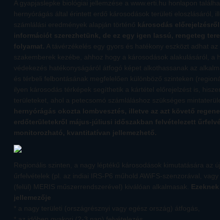
A gyapjaslepke biológiai jellemzése a www.erti.hu honlapon találh
hernyórágás által érintett erdő károsodások területi eloszlásáról, 
számlálási eredmények alapján történő
károsodás előrejelzésrő
információt szerezhetünk, de ez egy igen lassú, rengeteg ter
folyamat.
A távérzékelés egy gyors és hatékony eszközt adhat a
szakemberek kezébe, ahhoz hogy a károsodások alakulásáról, a h
védekezés hatékonyságáról átfogó képet alkothassanak az alkalmaz
és térbeli felbontásának megfelelően különböző szinteken (regionáli
ilyen károsodás térképek segíthetik a kártétel előrejelzést is, hiszen
területeket, ahol a petecsomó számláláshoz szükséges mintaterül
hernyórágás okozta lombvesztés, illetve az azt követő regene
erdőterületekről május-júliusi időszakban felvételezett űrfelvé
monitorozható, kvantitatívan jellemezhető.
Regionális szinten, a nagy léptékű károsodások kimutatására az ú
űrfelvételek (pl. az indiai IRS-P6 műhold AWiFS-szenzorával, vag
(felül) MERIS műszerrendszerével) kiválóan alkalmasak.
Ezeknek 
jellemezője
* a nagy területi (országrésznyi vagy egész ország) átfogás,
* az időben gyakori (2-3 nap) felvételezés,