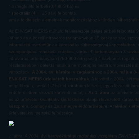
* a megfelelő térbeli (0,4 ill. 9 ha) és
* spektrális (4 ill. 15 sáv) felbontás,
ami a földfelszín elemeinek monitorozásához kitűnően felhasználh
Az ENVISAT MERIS műhold felvételezője (teljes térbeli felbontás 9 
látható és a közeli infravörös tartományban 15 keskeny sáv) vizsgá
információt nyerhetünk a károsodás súlyosságával kapcsolatban, 
szempontjából rendkívül érdekes „vörös él” tartományban 3 sávba
infravörös tartományban (750-900 nm) pedig 4 sávban is rögzíti a
részletesebben detektálhatók a hernyórágás miatti lombvesztés ált
változások.
A 2004. évi kártétel vizsgálatához a 2004. május 8-
ENVISAT MERIS űrfelvételt használtuk.
A felvétel a 2004. évi m
megelőzően, annál 1-2 héttel korábban készült, így a levezett kár
erdőterületben okozott kártételt mutatja.
Az 1. ábra
az űrfelvételbő
és az űrfelvétel kvantitatív kiértékelése alapján levezetett károso
Veszprém, Somogy és Zala megye erdőterületeire. A felvétel kiért
űrfelvétel kis mértékű felhőssége.
1. ábra: A 2004. évi hernyókártétel regionális vizsgálata ENVISAT 