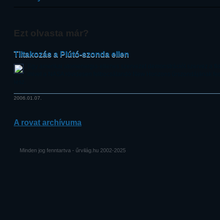
Ezt olvasta már?
Tiltakozás a Plútó-szonda ellen
Egy amerikai atomenergia-ellenes szervezet demonstrációt szervez a flo
mivel a NASA rövidesen felbocsátandó New Horizons űrszondájának fedé
lesz.
2006.01.07.
A rovat archívuma
Minden jog fenntartva - űrvilág.hu 2002-2025