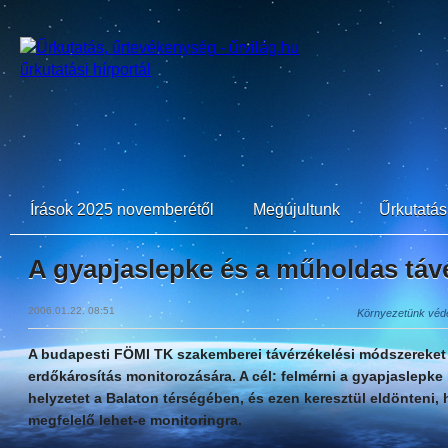
Írások 2025 novemberétől
Megújultunk
Űrkutatási
A gyapjaslepke és a műholdas táv
2006.01.22. 08:51
Környezetünk véde
A budapesti FÖMI TK szakemberei távérzékelési módszereket 
erdőkárosítás monitorozására. A cél: felmérni a gyapjaslepke 
helyzetet a Balaton térségében, és ezen keresztül eldönteni,
megfelelő lehet-e monitoringra.