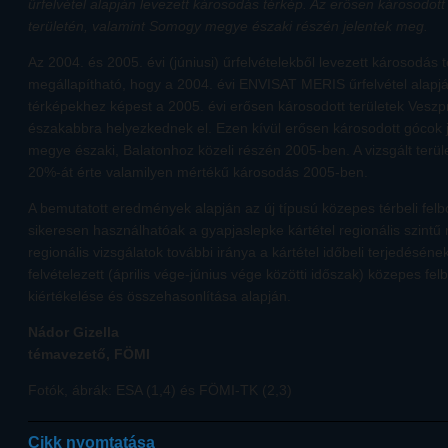
űrfelvétel alapján levezett károsodás térkép. Az erősen károsodot
területén, valamint Somogy megye északi részén jelentek meg.
Az 2004. és 2005. évi (júniusi) űrfelvételekből levezett károsodás
megállapítható, hogy a 2004. évi ENVISAT MERIS űrfelvétel alapj
térképekhez képest a 2005. évi erősen károsodott területek Ves
északabbra helyezkednek el. Ezen kívül erősen károsodott gócok
megye északi, Balatonhoz közeli részén 2005-ben. A vizsgált terül
20%-át érte valamilyen mértékű károsodás 2005-ben.
A bemutatott eredmények alapján az új típusú közepes térbeli felb
sikeresen használhatóak a gyapjaslepke kártétel regionális szintű
regionális vizsgálatok további iránya a kártétel időbeli terjedésén
felvételezett (április vége-június vége közötti időszak) közepes fel
kiértékelése és összehasonlítása alapján.
Nádor Gizella
témavezető, FÖMI
Fotók, ábrák: ESA (1,4) és FÖMI-TK (2,3)
Cikk nyomtatása