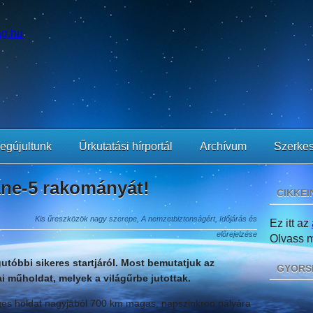
egújultunk
Űrkutatási hírportál
Archívum
Szerkes
ane-5 rakományát!
CIKKEI
Kis űreszközök nagy szerepe, A nemzetbiztonságért, Időjárás és
Ez itt az
előrejelzése
Olvass mi
utóbbi sikeres startjáról. Most bemutatjuk az
GYORS
ai műholdat, melyek a világűrbe jutottak.
es holdat nagyjából 700 km magas, napszinkron pályára