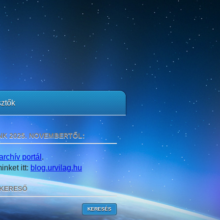
ztők
NK 2025. NOVEMBERTŐL:
archív portál
.
nket itt:
blog.urvilag.hu
KERESŐ