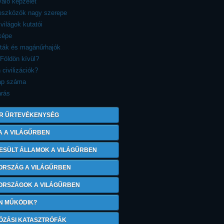
aló képzelet
reszközök nagy szerepe
 világok kutatói
képe
sták és magánűrhajók
 Földön kívül?
 civilizációk?
ap száma
árás
R ŰRTEVÉKENYSÉG
A A VILÁGŰRBEN
ESÜLT ÁLLAMOK A VILÁGŰRBEN
ORSZÁG A VILÁGŰRBEN
 ORSZÁGOK A VILÁGŰRBEN
N MŰKÖDIK?
ÓZÁSI KATASZTRÓFÁK