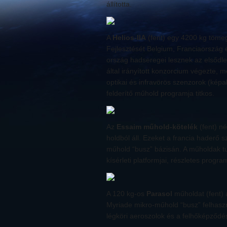
állította.
A
Helios-IIA
(fent) egy 4200 kg tömeg
Fejlesztését Belgium, Franciaország 
ország hadseregei lesznek az elsődl
által irányított konzorcium végezte, 
optikai és infravörös szenzorok (képa
felderítő műhold programja titkos.
Az
Essaim műhold-kötelék
(fent) n
holdból áll. Ezeket a francia haderő 
műhold “busz” bázisán. A műholdak tu
kísérleti platformjai, részletes progra
A 120 kg-os
Parasol
műholdat (fent) 
Myriade mikro-műhold “busz” felhaszn
légköri aeroszolok és a felhőképződ