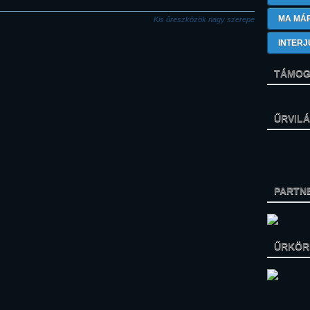
MA MÁ
Kis űreszközök nagy szerepe
INTERJ
TÁMOG
ŰRVIL
PARTN
ŰRKÖRK