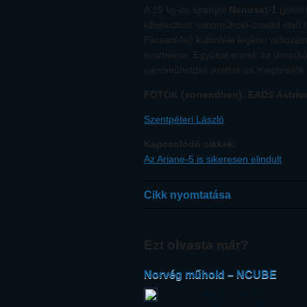
A 15 kg-os spanyol
Nanosat-1
(jobbr
kifejlesztett nanoműhold-család első
Parasol-lal) különféle légköri változá
tesztelése. Egyúttal ennek az űreszkö
nanoműholdak érettek és megfelelők 
FOTÓK (sorrendben): EADS Astriu
Szentpéteri László
Kapcsolódó cikkek:
Az Ariane-5 is sikeresen elindult
Cikk nyomtatása
Ezt olvasta már?
Norvég műhold – NCUBE
A norvég egyetemisták által 2001 és 200
szerint novemberben kezdi meg működ