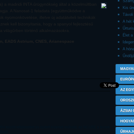
Szárny
a) a madridi INTA űrügynökség által a közelmúltban
Kis ű
 tagja. A Nanosat-1 feladata (együttműködve a
Távoli
sok nyomonkövetése, illetve új adatátviteli technikák
A hét 
znek kell bizonyítania, hogy a spanyol fejlesztésű
Űrturi
a világűrben történő alkalmazásokra.
Élet a
m, EADS Astrium, CNES, Arianespace
Idegen
A hón
Űridőj
MAGYA
EURÓP
AZ EGY
OROSZ
ÁZSIAI
HOGYA
4 között kifejlesztett és épített kísérleti műhold, az NCUBE a tervek
ŰRHAJ
ését.