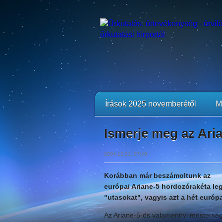
Írások 2025 novemberétől
M
Ismerje meg az Ari
2004.12.21. 07:49
Korábban már beszámoltunk az
európai Ariane-5 hordozórakéta leg
"utasokat", vagyis azt a hét európ
Az Ariane-5-ös valamennyi mesterség