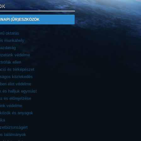
OK
NAPI (ŰR)ESZKÖZÖK
rű oktatás
 és munkahely
azdaság
ezetünk védelme
trófák ellen
ció és térképészet
nságos közlekedés
eri élet védelme
 és halljuk egymást
ás és előrejelzése
eink védelme
zközök és anyagok
ika
etbiztonságért
ös találmányok