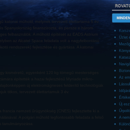
ROVAT
MINDEN
ű katonai műhold, melynek tervezett élettartama 5 év.
és Spanyolország finanszírozta, és persze e három
Korsze
eges felhasználók. A műhold építését az EADS Astrium
Üzlet
melyben az Alcatel Space feladata volt a nagyfelbontású
Mezőg
lkotó rendszerek) fejlesztése és gyártása. A katonai
Körny
Katasz
Navigá
Bizto
égy kisméretű, egyenként 120 kg tömegű mesterséges
Az emb
számára építették a hazai fejlesztésű Myriade mikro-
Lássuk
lajdonképpen új elektromágneses felderítő technológiák
Időjár
mjuk titkos, tervezett élettartamuk 3 év.
Érték
Új es
a francia nemzeti űrügynökség (CNES) fejlesztette ki a
Űrpolit
álásával. A polgári műhold legfontosabb feladata a felső
A nemz
és tanulmányozása.
Külön