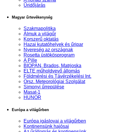
Űridőjárás
Magyar űrtevékenység
Szakmapolitika
Álmuk a világűr
Korszerű oktatás
Hazai kutatóhelyek és űripar
Nyereség az országnak
Rosetta üstökösprogram
A Pille
BIOPAN, Brados, Matrjoska
ELTE műholdvevő állomás
Földmérési és Távérzékelési Int.
Orsz. Meteorológiai Szolgálat
Simonyi űrrepülése
Masat-1
HUNOR
Európa a világűrben
Európa igáslovai a világűrben
Kontinensünk hajósai
Az űrállomás és kontinensünk