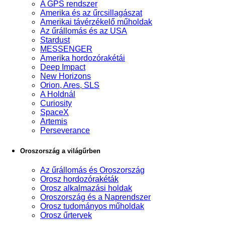
A GPS rendszer
Amerika és az űrcsillagászat
Amerikai távérzékelő műholdak
Az űrállomás és az USA
Stardust
MESSENGER
Amerika hordozórakétái
Deep Impact
New Horizons
Orion, Ares, SLS
A Holdnál
Curiosity
SpaceX
Artemis
Perseverance
Oroszország a világűrben
Az űrállomás és Oroszország
Orosz hordozórakéták
Orosz alkalmazási holdak
Oroszország és a Naprendszer
Orosz tudományos műholdak
Orosz űrtervek