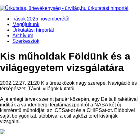
Írások 2025 novemberétől
Megújultunk
Űrkutatási hírportál
Archívum
Szerkesztők
Kis műholdak Földünk és a
világegyetem vizsgálatára
2002.12.27. 21:20
Kis űreszközök nagy szerepe, Navigáció és
térképészet, Távoli világok kutatói
A jelenlegi tervek szerint január közepén, egy Delta II rakétával
indítják a vandenbergi légitámaszpontról a NASA két új
kisméretű műholdját: az ICESat-ot és a CHIPSat-ot. Előbbivel
saját bolygónkat, utóbbival a csillagközi teret kívánják
vizsgálni.