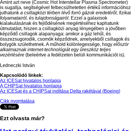
Amint azt neve (Cosmic Hot Interstellar Plasma Spectrometer)
is sugallja, segítségével felbecsülhetetlen értékű információhoz
juthatunk
a csillagközi térben lévő forró gázok eredetéről, fizikai
folyamatairól, és tulajdonságairól
. Ezzel a galaxisok
kialakulásának és fejlődésének megértéséhez kaphatunk
útmutatást, hiszen a csillagközi anyag lényegében a jövőben
képződő csillagok alapanyaga: amikor a gáz lehűl, és
összezsugorodik, csomók képződnek, amelyekből csillagok és
bolygók születhetnek. A műhold különlegessége, hogy
először
alkalmaznak internet-technológiát egy űreszköz teljes
vezérlésére
(beleértve a fedélzeten belüli kommunikációt is).
Ledneczki István
Kapcsolódó linkek:
Az ICESat hivatalos honlapja
A CHIPSat hivatalos honlapja
Az ICESat és a CHIPSat indítása Delta rakétával (Boeing)
Cikk nyomtatása
Ezt olvasta már?