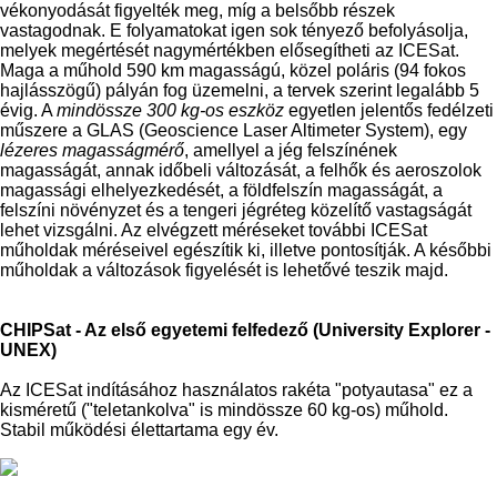
vékonyodását figyelték meg, míg a belsőbb részek
vastagodnak. E folyamatokat igen sok tényező befolyásolja,
melyek megértését nagymértékben elősegítheti az ICESat.
Maga a műhold 590 km magasságú, közel poláris (94 fokos
hajlásszögű) pályán fog üzemelni, a tervek szerint legalább 5
évig. A
mindössze 300 kg-os eszköz
egyetlen jelentős fedélzeti
műszere a GLAS (Geoscience Laser Altimeter System), egy
lézeres magasságmérő
, amellyel a jég felszínének
magasságát, annak időbeli változását, a felhők és aeroszolok
magassági elhelyezkedését, a földfelszín magasságát, a
felszíni növényzet és a tengeri jégréteg közelítő vastagságát
lehet vizsgálni. Az elvégzett méréseket további ICESat
műholdak méréseivel egészítik ki, illetve pontosítják. A későbbi
műholdak a változások figyelését is lehetővé teszik majd.
CHIPSat - Az első egyetemi felfedező (University Explorer -
UNEX)
Az ICESat indításához használatos rakéta "potyautasa" ez a
kisméretű ("teletankolva" is mindössze 60 kg-os) műhold.
Stabil működési élettartama egy év.