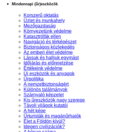
Mindennapi (űr)eszközök
Korszerű oktatás
Üzlet és munkahely
Mezőgazdaság
Környezetünk védelme
Katasztrófák ellen
Navigáció és térképészet
Biztonságos közlekedés
Az emberi élet védelme
Lássuk és halljuk egymást
Időjárás és előrejelzése
Értékeink védelme
Új eszközök és anyagok
Űrpolitika
A nemzetbiztonságért
Különös találmányok
Szárnyaló képzelet
Kis űreszközök nagy szerepe
Távoli világok kutatói
A hét képe
Űrturisták és magánűrhajók
Élet a Földön kívül?
Idegen civilizációk?
A hónap száma