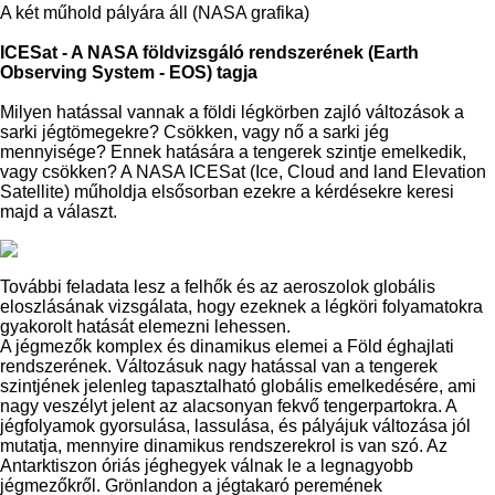
A két műhold pályára áll (NASA grafika)
ICESat - A NASA földvizsgáló rendszerének (Earth
Observing System - EOS) tagja
Milyen hatással vannak a földi légkörben zajló változások a
sarki jégtömegekre? Csökken, vagy nő a sarki jég
mennyisége? Ennek hatására a tengerek szintje emelkedik,
vagy csökken? A NASA ICESat (Ice, Cloud and land Elevation
Satellite) műholdja elsősorban ezekre a kérdésekre keresi
majd a választ.
További feladata lesz a felhők és az aeroszolok globális
eloszlásának vizsgálata, hogy ezeknek a légköri folyamatokra
gyakorolt hatását elemezni lehessen.
A jégmezők komplex és dinamikus elemei a Föld éghajlati
rendszerének. Változásuk nagy hatással van a tengerek
szintjének jelenleg tapasztalható globális emelkedésére, ami
nagy veszélyt jelent az alacsonyan fekvő tengerpartokra. A
jégfolyamok gyorsulása, lassulása, és pályájuk változása jól
mutatja, mennyire dinamikus rendszerekrol is van szó. Az
Antarktiszon óriás jéghegyek válnak le a legnagyobb
jégmezőkről. Grönlandon a jégtakaró peremének