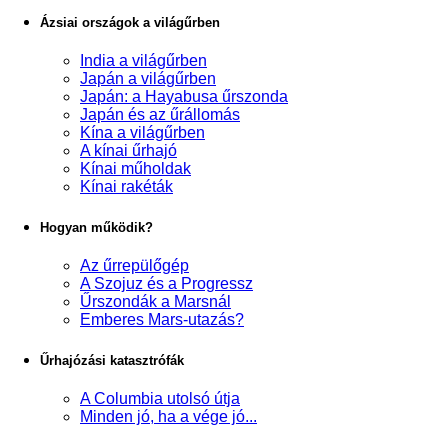
Ázsiai országok a világűrben
India a világűrben
Japán a világűrben
Japán: a Hayabusa űrszonda
Japán és az űrállomás
Kína a világűrben
A kínai űrhajó
Kínai műholdak
Kínai rakéták
Hogyan működik?
Az űrrepülőgép
A Szojuz és a Progressz
Űrszondák a Marsnál
Emberes Mars-utazás?
Űrhajózási katasztrófák
A Columbia utolsó útja
Minden jó, ha a vége jó...