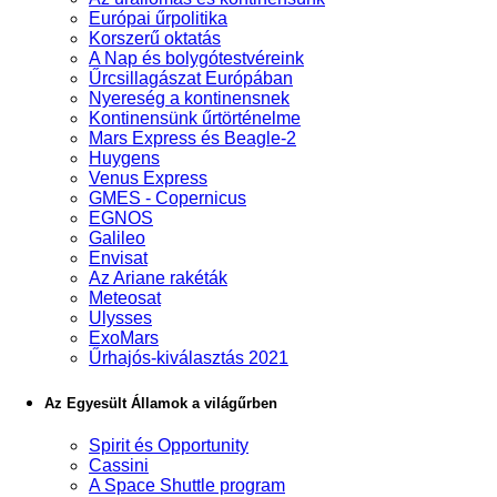
Európai űrpolitika
Korszerű oktatás
A Nap és bolygótestvéreink
Űrcsillagászat Európában
Nyereség a kontinensnek
Kontinensünk űrtörténelme
Mars Express és Beagle-2
Huygens
Venus Express
GMES - Copernicus
EGNOS
Galileo
Envisat
Az Ariane rakéták
Meteosat
Ulysses
ExoMars
Űrhajós-kiválasztás 2021
Az Egyesült Államok a világűrben
Spirit és Opportunity
Cassini
A Space Shuttle program