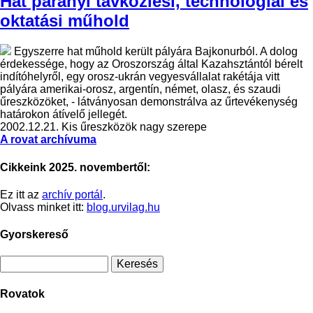
Hat parányi távközlési, technológiai és
oktatási műhold
Egyszerre hat műhold került pályára Bajkonurból. A dolog
érdekessége, hogy az Oroszország által Kazahsztántól bérelt
indítóhelyről, egy orosz-ukrán vegyesvállalat rakétája vitt
pályára amerikai-orosz, argentín, német, olasz, és szaudi
űreszközöket, - látványosan demonstrálva az űrtevékenység
határokon átívelő jellegét.
2002.12.21.
Kis űreszközök nagy szerepe
A rovat archívuma
Cikkeink 2025. novembertől:
Ez itt az
archív portál
.
Olvass minket itt:
blog.urvilag.hu
Gyorskereső
Rovatok