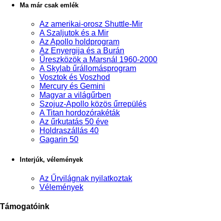
Ma már csak emlék
Az amerikai-orosz Shuttle-Mir
A Szaljutok és a Mir
Az Apollo holdprogram
Az Enyergija és a Burán
Űreszközök a Marsnál 1960-2000
A Skylab űrállomásprogram
Vosztok és Voszhod
Mercury és Gemini
Magyar a világűrben
Szojuz-Apollo közös űrrepülés
A Titan hordozórakéták
Az űrkutatás 50 éve
Holdraszállás 40
Gagarin 50
Interjúk, vélemények
Az Űrvilágnak nyilatkoztak
Vélemények
Támogatóink