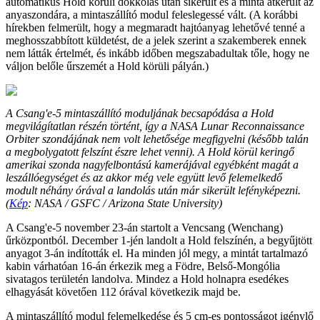
automatikus Hold körüli dokkolás után sikerült és a minta átkerült az
anyaszondára, a mintaszállító modul feleslegessé vált. (A korábbi
hírekben felmerült, hogy a megmaradt hajtóanyag lehetővé tenné a
meghosszabbított küldetést, de a jelek szerint a szakemberek ennek
nem látták értelmét, és inkább időben megszabadultak tőle, hogy ne
váljon belőle űrszemét a Hold körüli pályán.)
A Csang'e-5 mintaszállító moduljának becsapódása a Hold
megvilágítatlan részén történt, így a NASA Lunar Reconnaissance
Orbiter szondájának nem volt lehetősége megfigyelni (később talán
a megbolygatott felszínt észre lehet venni). A Hold körül keringő
amerikai szonda nagyfelbontású kamerájával egyébként magát a
leszállóegységet és az akkor még vele együtt levő felemelkedő
modult néhány órával a landolás után már sikerült lefényképezni.
(
Kép
: NASA / GSFC / Arizona State University)
A Csang'e-5 november 23-án startolt a Vencsang (Wenchang)
űrközpontból. December 1-jén landolt a Hold felszínén, a begyűjtött
anyagot 3-án indították el. Ha minden jól megy, a mintát tartalmazó
kabin várhatóan 16-án érkezik meg a Födre, Belső-Mongólia
sivatagos területén landolva. Mindez a Hold holnapra esedékes
elhagyását követően 112 órával következik majd be.
A mintaszállító modul felemelkedése és 5 cm-es pontosságot igénylő