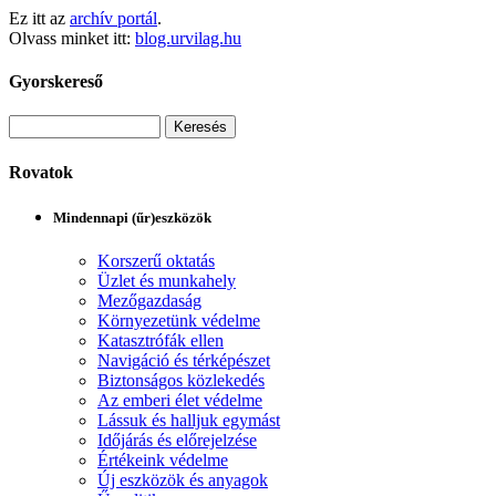
Ez itt az
archív portál
.
Olvass minket itt:
blog.urvilag.hu
Gyorskereső
Rovatok
Mindennapi (űr)eszközök
Korszerű oktatás
Üzlet és munkahely
Mezőgazdaság
Környezetünk védelme
Katasztrófák ellen
Navigáció és térképészet
Biztonságos közlekedés
Az emberi élet védelme
Lássuk és halljuk egymást
Időjárás és előrejelzése
Értékeink védelme
Új eszközök és anyagok