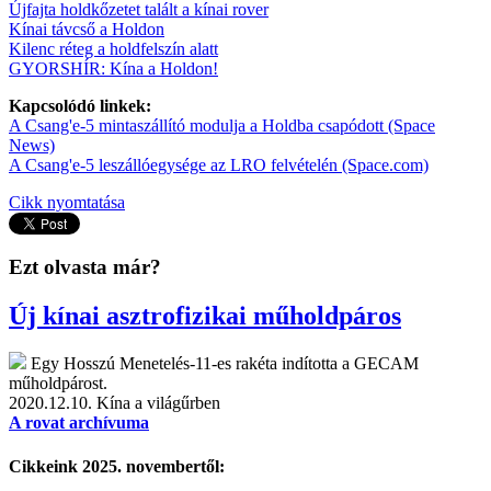
Újfajta holdkőzetet talált a kínai rover
Kínai távcső a Holdon
Kilenc réteg a holdfelszín alatt
GYORSHÍR: Kína a Holdon!
Kapcsolódó linkek:
A Csang'e-5 mintaszállító modulja a Holdba csapódott (Space
News)
A Csang'e-5 leszállóegysége az LRO felvételén (Space.com)
Cikk nyomtatása
Ezt olvasta már?
Új kínai asztrofizikai műholdpáros
Egy Hosszú Menetelés-11-es rakéta indította a GECAM
műholdpárost.
2020.12.10.
Kína a világűrben
A rovat archívuma
Cikkeink 2025. novembertől: