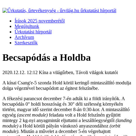
Írások 2025 novemberétől
Megújultunk
Űrkutatási hírportál
Archívum
Szerkesztők
Becsapódás a Holdba
2020.12.12. 12:12
Kína a világűrben, Távoli világok kutatói
A kínai Csang'e-5 szonda Hold körül keringő mintaszállító modulja
dolga végeztével becsapódott az égitest felszínébe.
A fékezési parancsot december 7-én adták ki a földi irányítók. A
becsapódás 0° holdi hosszóság és 30° déli szélesség környékén
történt, magyar idő szerint december 8-án 0:30-kor. A mintaszállító
egység
(ascent module)
feladata volt a Hold felszínén gyűjtött
mintegy 2 kg-nyi anyagmintát eljuttatni a leszállóegységtől
(landing
module)
a Hold körüli pályán várakozó anyaszondához
(orbit
module)
. Miután a művelet a december 5-én végrehajtott