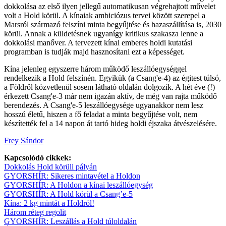
dokkolása az első ilyen jellegű automatikusan végrehajtott művelet
volt a Hold körül. A kínaiak ambiciózus tervei között szerepel a
Marsról származó felszíni minta begyűjtése és hazaszállítása is, 2030
körül. Annak a küldetésnek ugyanígy kritikus szakasza lenne a
dokkolási manőver. A tervezett kínai emberes holdi kutatási
programban is tudják majd hasznosítani ezt a képességet.
Kína jelenleg egyszerre három működő leszállóegységgel
rendelkezik a Hold felszínén. Egyikük (a Csang'e-4) az égitest túlsó,
a Földről közvetlenül sosem látható oldalán dolgozik. A hét éve (!)
érkezett Csang'e-3 már nem igazán aktív, de még van rajta működő
berendezés. A Csang'e-5 leszállóegysége ugyanakkor nem lesz
hosszú életű, hiszen a fő feladat a minta begyűjtése volt, nem
készítették fel a 14 napon át tartó hideg holdi éjszaka átvészelésére.
Frey Sándor
Kapcsolódó cikkek:
Dokkolás Hold körüli pályán
GYORSHÍR: Sikeres mintavétel a Holdon
GYORSHÍR: A Holdon a kínai leszállóegység
GYORSHÍR: A Hold körül a Csang’e-5
Kína: 2 kg mintát a Holdról!
Három réteg regolit
GYORSHÍR: Leszállás a Hold túloldalán