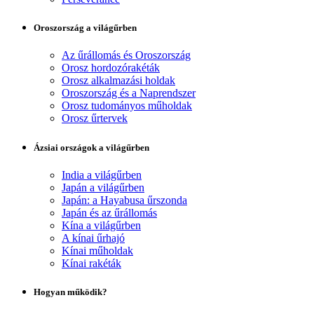
Oroszország a világűrben
Az űrállomás és Oroszország
Orosz hordozórakéták
Orosz alkalmazási holdak
Oroszország és a Naprendszer
Orosz tudományos műholdak
Orosz űrtervek
Ázsiai országok a világűrben
India a világűrben
Japán a világűrben
Japán: a Hayabusa űrszonda
Japán és az űrállomás
Kína a világűrben
A kínai űrhajó
Kínai műholdak
Kínai rakéták
Hogyan működik?