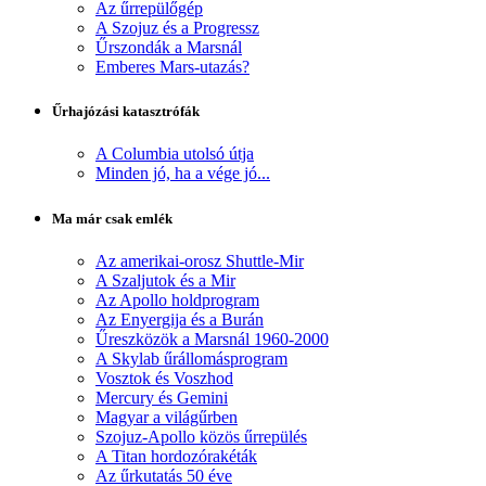
Az űrrepülőgép
A Szojuz és a Progressz
Űrszondák a Marsnál
Emberes Mars-utazás?
Űrhajózási katasztrófák
A Columbia utolsó útja
Minden jó, ha a vége jó...
Ma már csak emlék
Az amerikai-orosz Shuttle-Mir
A Szaljutok és a Mir
Az Apollo holdprogram
Az Enyergija és a Burán
Űreszközök a Marsnál 1960-2000
A Skylab űrállomásprogram
Vosztok és Voszhod
Mercury és Gemini
Magyar a világűrben
Szojuz-Apollo közös űrrepülés
A Titan hordozórakéták
Az űrkutatás 50 éve