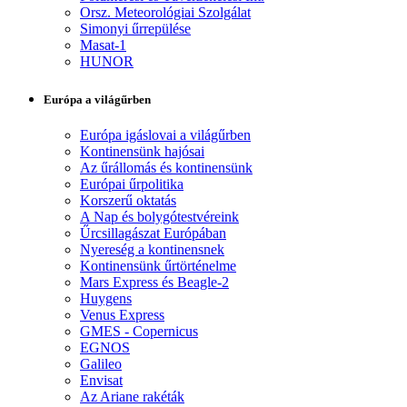
Orsz. Meteorológiai Szolgálat
Simonyi űrrepülése
Masat-1
HUNOR
Európa a világűrben
Európa igáslovai a világűrben
Kontinensünk hajósai
Az űrállomás és kontinensünk
Európai űrpolitika
Korszerű oktatás
A Nap és bolygótestvéreink
Űrcsillagászat Európában
Nyereség a kontinensnek
Kontinensünk űrtörténelme
Mars Express és Beagle-2
Huygens
Venus Express
GMES - Copernicus
EGNOS
Galileo
Envisat
Az Ariane rakéták