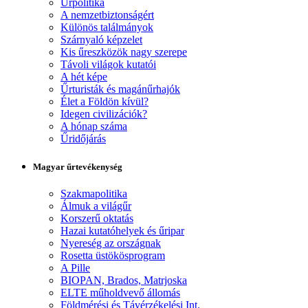
Űrpolitika
A nemzetbiztonságért
Különös találmányok
Szárnyaló képzelet
Kis űreszközök nagy szerepe
Távoli világok kutatói
A hét képe
Űrturisták és magánűrhajók
Élet a Földön kívül?
Idegen civilizációk?
A hónap száma
Űridőjárás
Magyar űrtevékenység
Szakmapolitika
Álmuk a világűr
Korszerű oktatás
Hazai kutatóhelyek és űripar
Nyereség az országnak
Rosetta üstökösprogram
A Pille
BIOPAN, Brados, Matrjoska
ELTE műholdvevő állomás
Földmérési és Távérzékelési Int.