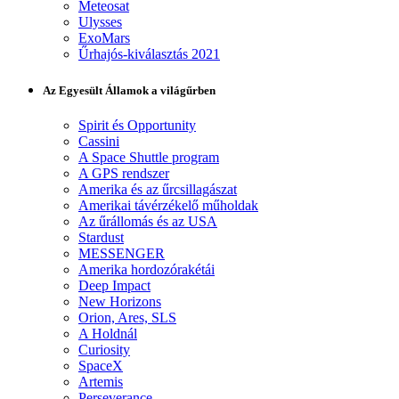
Meteosat
Ulysses
ExoMars
Űrhajós-kiválasztás 2021
Az Egyesült Államok a világűrben
Spirit és Opportunity
Cassini
A Space Shuttle program
A GPS rendszer
Amerika és az űrcsillagászat
Amerikai távérzékelő műholdak
Az űrállomás és az USA
Stardust
MESSENGER
Amerika hordozórakétái
Deep Impact
New Horizons
Orion, Ares, SLS
A Holdnál
Curiosity
SpaceX
Artemis
Perseverance