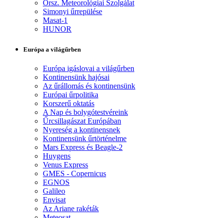
Orsz. Meteorológiai Szolgálat
Simonyi űrrepülése
Masat-1
HUNOR
Európa a világűrben
Európa igáslovai a világűrben
Kontinensünk hajósai
Az űrállomás és kontinensünk
Európai űrpolitika
Korszerű oktatás
A Nap és bolygótestvéreink
Űrcsillagászat Európában
Nyereség a kontinensnek
Kontinensünk űrtörténelme
Mars Express és Beagle-2
Huygens
Venus Express
GMES - Copernicus
EGNOS
Galileo
Envisat
Az Ariane rakéták
Meteosat