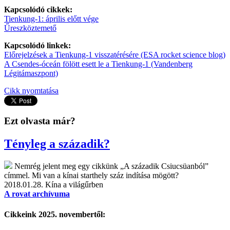
Kapcsolódó cikkek:
Tienkung-1: április előtt vége
Űreszköztemető
Kapcsolódó linkek:
Előrejelzések a Tienkung-1 visszatérésére (ESA rocket science blog)
A Csendes-óceán fölött esett le a Tienkung-1 (Vandenberg
Légitámaszpont)
Cikk nyomtatása
Ezt olvasta már?
Tényleg a századik?
Nemrég jelent meg egy cikkünk „A századik Csiucsüanból”
címmel. Mi van a kínai starthely száz indítása mögött?
2018.01.28.
Kína a világűrben
A rovat archívuma
Cikkeink 2025. novembertől: