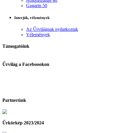
Holdraszállás 40
Gagarin 50
Interjúk, vélemények
Az Űrvilágnak nyilatkoztak
Vélemények
Támogatóink
Űrvilág a Faceboookon
Partnerünk
Űrkörkép 2023/2024