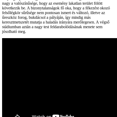
nagy a valószínűsége, hogy az esemény lakatlan terület fölött
következik be. A bizonytalanságok fő oka, hogy a fékezést okozó
felsőlégkör sűrűsége nem pontosan ismert és változó, illetve az
űreszköz forog, bukdácsol a pályáján, így mindig más
keresztmetszetét mutatja a haladás irányára merőlegesen. A végső
stádiumban aztán a nagy test feldarabolódásának menete sem
jósolható meg.