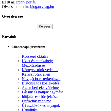
Ez itt az
archív portál
.
Olvass minket itt:
blog.urvilag.hu
Gyorskereső
Rovatok
Mindennapi (űr)eszközök
Korszerű oktatás
Üzlet és munkahely
Mezőgazdaság
Környezetünk védelme
Katasztrófák ellen
Navigáció és térképészet
Biztonságos közlekedés
Az emberi élet védelme
Lássuk és halljuk egymást
Időjárás és előrejelzése
Értékeink védelme
Új eszközök és anyagok
Űrpolitika