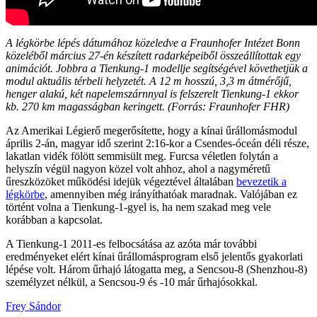
A légkörbe lépés dátumához közeledve a Fraunhofer Intézet Bonn
közeléből március 27-én készített radarképeiből összeállítottak egy
animációt. Jobbra a Tienkung-1 modellje segítségével követhetjük a
modul aktuális térbeli helyzetét. A 12 m hosszú, 3,3 m átmérőjű,
henger alakú, két napelemszárnnyal is felszerelt Tienkung-1 ekkor
kb. 270 km magasságban keringett. (Forrás: Fraunhofer FHR)
Az Amerikai Légierő megerősítette, hogy a kínai űrállomásmodul
április 2-án, magyar idő szerint 2:16-kor a Csendes-óceán déli része,
lakatlan vidék fölött semmisült meg. Furcsa véletlen folytán a
helyszín végül nagyon közel volt ahhoz, ahol a nagyméretű
űreszközöket működési idejük végeztével általában
bevezetik a
légkörbe
, amennyiben még irányíthatóak maradnak. Valójában ez
történt volna a Tienkung-1-gyel is, ha nem szakad meg vele
korábban a kapcsolat.
A Tienkung-1 2011-es felbocsátása az azóta már további
eredményeket elért kínai űrállomásprogram első jelentős gyakorlati
lépése volt. Három űrhajó látogatta meg, a Sencsou-8 (Shenzhou-8)
személyzet nélkül, a Sencsou-9 és -10 már űrhajósokkal.
Frey Sándor