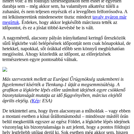
ismert volt: a mi földrajzi szélességünkön nem eshet le egyetlen
darabja sem – még akkor sem, ha valamilyen alkatrész túléli a
zuhanást, és nem teljesen enyészik el a levegőben felforrósodva. A
mi lelkiismeretünk mindenesetre tiszta: mindezt
tavaly nyáron már
megírtuk
. Érdekes, hogy akkor legkésőbb márciusra tették az
időpontot, és ez a jóslat többé-kevésbé be is vált.
A nagyméretű, alacsony pályán irányítatlanul keringő űreszközök
sűrű légkörbe való belépésének időpontját nem csak hónapokkal, de
hetekkel, napokkal, sőt órákkal előbb sem könnyű megbízhatóan
megjósolni. Ahogy közeledik az időpont, az előrejelzések
természetesen egyre pontosabbá válnak.
Más szervezetek mellett az Európai Űrügynökség szakemberei is
figyelemmel kísérték a Tienkung-1 útját a megsemmisülésig. A
grafikon a légkörbe lépés előre számított idejének egyre csökkenő
bizonytalanságát mutatja az idő függvényében, március elejétől
április elejéig. (
Kép
: ESA)
De tekintettel arra, hogy ilyen alacsonyan a műholdak – vagy ebben
a mostani esetben a kínai űrállomásmodul – mindössze másfél órán
belül megkerülik egyszer az egész Földet, a légkörbe lépés idejének
viszonylag kis bizonytalansága is azt jelenti, hogy a pontos földrajzi
hely legfeljebb utólag derül ki. Sok esetben még akkor sem, hiszen