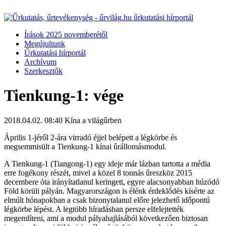
Írások 2025 novemberétől
Megújultunk
Űrkutatási hírportál
Archívum
Szerkesztők
Tienkung-1: vége
2018.04.02. 08:40
Kína a világűrben
Április 1-jéről 2-ára virradó éjjel belépett a légkörbe és
megsemmisült a Tienkung-1 kínai űrállomásmodul.
A Tienkung-1 (Tiangong-1) egy ideje már lázban tartotta a média
erre fogékony részét, mivel a közel 8 tonnás űreszköz 2015
decembere óta irányítatlanul keringett, egyre alacsonyabban húzódó
Föld körüli pályán. Magyarországon is élénk érdeklődés kísérte az
elmúlt hónapokban a csak bizonytalanul előre jelezhető időpontú
légkörbe lépést. A legtöbb híradásban persze elfelejtették
megemlíteni, ami a modul pályahajlásából következően biztosan