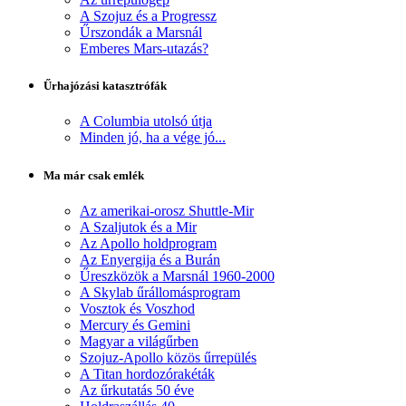
A Szojuz és a Progressz
Űrszondák a Marsnál
Emberes Mars-utazás?
Űrhajózási katasztrófák
A Columbia utolsó útja
Minden jó, ha a vége jó...
Ma már csak emlék
Az amerikai-orosz Shuttle-Mir
A Szaljutok és a Mir
Az Apollo holdprogram
Az Enyergija és a Burán
Űreszközök a Marsnál 1960-2000
A Skylab űrállomásprogram
Vosztok és Voszhod
Mercury és Gemini
Magyar a világűrben
Szojuz-Apollo közös űrrepülés
A Titan hordozórakéták
Az űrkutatás 50 éve