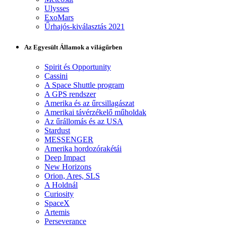
Ulysses
ExoMars
Űrhajós-kiválasztás 2021
Az Egyesült Államok a világűrben
Spirit és Opportunity
Cassini
A Space Shuttle program
A GPS rendszer
Amerika és az űrcsillagászat
Amerikai távérzékelő műholdak
Az űrállomás és az USA
Stardust
MESSENGER
Amerika hordozórakétái
Deep Impact
New Horizons
Orion, Ares, SLS
A Holdnál
Curiosity
SpaceX
Artemis
Perseverance