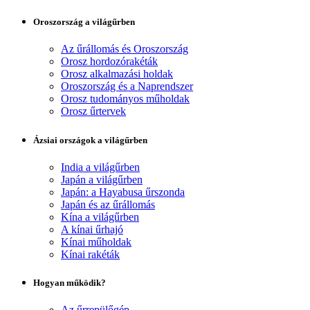
Oroszország a világűrben
Az űrállomás és Oroszország
Orosz hordozórakéták
Orosz alkalmazási holdak
Oroszország és a Naprendszer
Orosz tudományos műholdak
Orosz űrtervek
Ázsiai országok a világűrben
India a világűrben
Japán a világűrben
Japán: a Hayabusa űrszonda
Japán és az űrállomás
Kína a világűrben
A kínai űrhajó
Kínai műholdak
Kínai rakéták
Hogyan működik?
Az űrrepülőgép