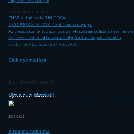
Figyelnek a veszélyre
Kapcsolódó linkek:
ENSZ Világűriroda (UN OOSA)
A COPUOS STS 2018. évi ülésének anyagai
Az ülésszakon tartott szimpózium előadásainak listája (letölthető 
Az ülésszakon a földközeli kisbolygókról elhangzott előadás
Center for NEO Studies (NASA JPL)
Cikk nyomtatása
Ezt olvasta már?
Újra a hurrikánokról
Újabb műholdas képeket és adatokat mutatunk be a Karib-tenger vidékén
Harvey és az Irma pusztításáról.
2017.09.21.
A rovat archívuma