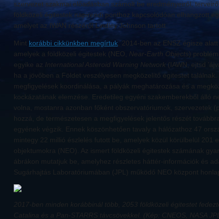
szervezet szakmai előadásban számolt be eredményeiről, terveirő
földközeli égitestek napirendi ponthoz kapcsolódóan elhangzott eg
amelyet az IWAN részéről Lindley Johnson tartott.
Mint
korábbi cikkünkben megírtuk
, 2014-ben az ENSZ égisze alatt k
amelyek a földközeli égitestek (NEO,
Near-Earth Objects
) problém
egyike az
International Asteroid Warning Network
(IAWN, ejtsd ’ájva
ha a jövőben a Földet veszélyesen megközelítő égitestet találnak.
megfigyelések koordinálása, a pályák meghatározása és a megkö
kockázatának elemzése. Eredetileg egyéni szakemberekből álló ne
volna, mostanra azonban főként obszervatóriumok, szervezetek (p
hozzá, de természetesen a megfigyelések jelentős részét továbbr
egyének végzik. Ennek köszönhetően tavaly a hálózathoz 47 ország
mintegy 22 millió észlelés futott be, amelyek közül körülbelül 201 e
objektumokra (NEO). Az ismert földközeli égitestek számának gya
ábrákon mutatjuk be, amelyhez részletes háttér-információk és ad
Sugárhajtás Laboratóriumában (JPL) működő NEO központ honlapj
2017-ben minden korábbinál több, 2053 földközeli égitestet fedezt
Catalina és a Pan-STARRS távcsövekkel. (Kép: CNEOS, NASA JP