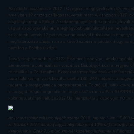
Az előadó beszámolt a 2012 TC
égitest megfigyelésére szerveze
4
amelyben 12 ország csillagászai vettek részt. A kisbolygó 2017. 
közelítette meg a Földet. A radarmegfigyelések szerint az elnyúlt a
vagyis kisbolygónak még a legnagyobb jóindulattal sem nevezhet
sziklatömb, amely 12 perces periódusidővel bukdácsol a tengelye k
meghatározása alapján arra a következtetésre jutottak, hogy az égi
nem fog a Földbe ütközni.
Tavaly szeptemberben a 3122 Florence kisbolygó, amely egyébké
átmérőjével a potenciálisan veszélyes kisbolygók közt a negyedik 
re repült el a Föld mellett. Ekkor radarmegfigyelésekkel felfedezté
apró hold kering. Ezek közül a kisebb 180–240 méteres, a nagyo
radarral is megfigyelték a decemberben a Földtől 18 millió km-re
kisbolygót. Végül megemlítette, hogy októberben a Pan-STARRS tá
különös alakúnak vélt, 1I/2017 U1 intersztelláris kisbolygót ('Oum
Az ismert földközeli kisbolygók száma 2018. január 1-jén 17 460 v
ki. Közülük 1877 darab (vagyis alig több mint 10%-uk) tartozik a p
kategóriába. Ezek 7,5 millió km-nél közelebb juthatnak a Földhöz. 