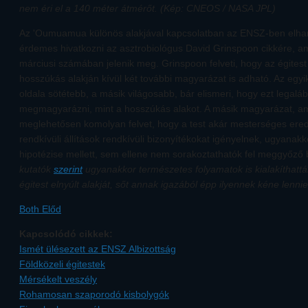
nem éri el a 140 méter átmérőt. (Kép: CNEOS / NASA JPL)
Az 'Oumuamua különös alakjával kapcsolatban az ENSZ-ben elhang
érdemes hivatkozni az asztrobiológus David Grinspoon cikkére, a
márciusi számában jelenik meg. Grinspoon felveti, hogy az égitest
hosszúkás alakján kívül két további magyarázat is adható. Az egyik
oldala sötétebb, a másik világosabb, bár elismeri, hogy ezt legalá
megmagyarázni, mint a hosszúkás alakot. A másik magyarázat, a
meglehetősen komolyan felvet, hogy a test akár mesterséges eredet
rendkívüli állítások rendkívüli bizonyítékokat igényelnek, ugyanak
hipotézise mellett, sem ellene nem sorakoztathatók fel meggyőző 
kutatók
szerint
ugyanakkor természetes folyamatok is kialakíthatták 
égitest elnyúlt alakját, sőt annak igazából épp ilyennek kéne lennie
Both Előd
Kapcsolódó cikkek:
Ismét ülésezett az ENSZ Albizottság
Földközeli égitestek
Mérsékelt veszély
Rohamosan szaporodó kisbolygók