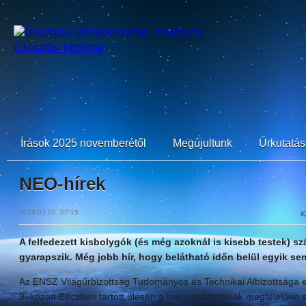
Írások 2025 novemberétől
Megújultunk
Űrkutatási
NEO-hírek
2018.03.02. 07:15
K
A felfedezett kisbolygók (és még azoknál is kisebb testek) 
gyarapszik. Még jobb hír, hogy belátható időn belül egyik se
Az ENSZ Világűrbizottság Tudományos és Technikai Albizottsága ez
9. között Bécsben tartott ülésén a hagyományoknak megfelelően 