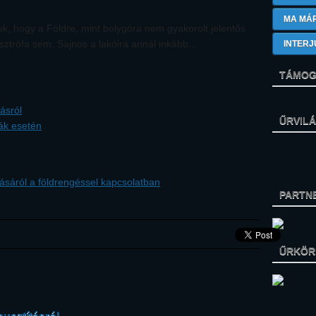
MA MÁ
, hogy a Földre, mint bolygóra nem gyakorolt jelentős
ztrófa sem. Sajnos a lakóira annál inkább...
INTERJ
TÁMOG
ásról
ŰRVIL
ák esetén
ásáról a földrengéssel kapcsolatban
PARTN
ŰRKÖRK