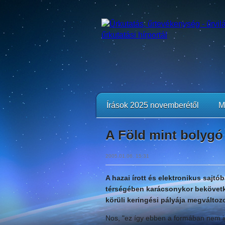
Írások 2025 novemberétől
M
A Föld mint bolygó
2005.01.06. 15:31
A hazai írott és elektronikus sajtób
térségében karácsonykor bekövetk
körüli keringési pályája megváltozott
Nos, "ez így ebben a formában nem i