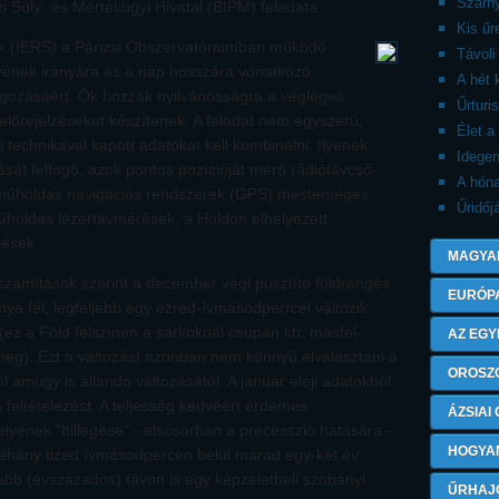
Szárny
 Súly- és Mértékügyi Hivatal (BIPM) feladata.
Kis ű
ak (IERS) a Párizsi Obszervatóriumban működő
Távoli
lyének irányára és a nap hosszára vonatkozó
A hét 
lgozásáért. Ők hozzák nyilvánosságra a végleges
Űrturi
ú előrejelzéseket készítenek. A feladat nem egyszerű,
Élet a
technikával kapott adatokat kell kombinálni. Ilyenek
Idegen
ását felfogó, azok pontos pozícióját mérő rádiótávcső-
A hón
s műholdas navigációs rendszerek (GPS) mesterséges
Űridőj
űholdas lézertávmérések, a Holdon elhelyezett
rések.
MAGYA
számítások szerint a december végi pusztító földrengés
EURÓP
ya fél, legfeljebb egy ezred-ívmásodperrcel változik
(ez a Föld felszínén a sarkoknál csupán kb. másfél-
AZ EGY
meg). Ezt a változást azonban nem könnyű elválasztani a
OROSZ
l amúgy is állandó változásától. A január eleji adatokból
 feltételezést. A teljesség kedvéért érdemes
ÁZSIAI
lyének "billegése" - elsősorban a precesszió hatására -
HOGYA
a néhány tized ívmásodpercen belül marad egy-két év
abb (évszázados) távon is egy képzeletbeli szobányi
ŰRHAJ