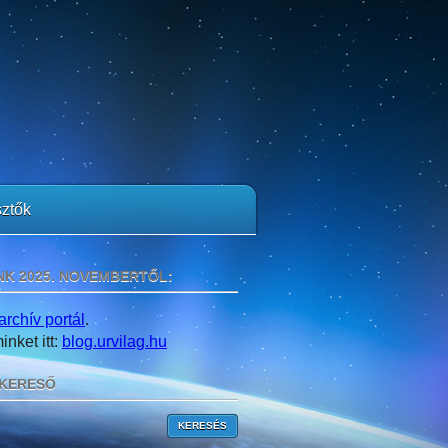
ztők
NK 2025. NOVEMBERTŐL:
archív portál
.
nket itt:
blog.urvilag.hu
KERESŐ