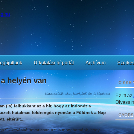
egújultunk
Űrkutatási hírportál
Archívum
Szerkes
 a helyén van
CIKKEI
Katasztrófák ellen, Navigáció és térképészet
Ez itt az
Olvass mi
an (is) felbukkant az a hír, hogy az Indonézia
ezett hatalmas földrengés nyomán a Földnek a Nap
GYORS
, eltérült...
gaz" - kevésbé udvariasan azt is mondhatnánk, hogy