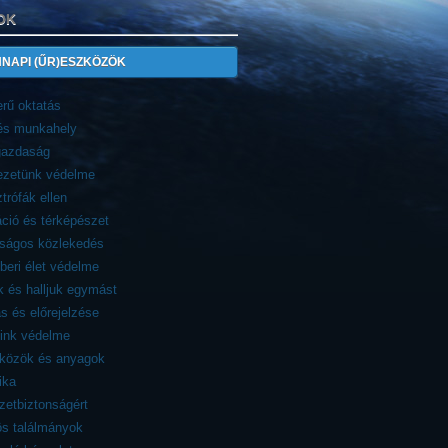
OK
NAPI (ŰR)ESZKÖZÖK
rű oktatás
 és munkahely
azdaság
ezetünk védelme
trófák ellen
ció és térképészet
nságos közlekedés
eri élet védelme
 és halljuk egymást
ás és előrejelzése
eink védelme
zközök és anyagok
ika
etbiztonságért
ös találmányok