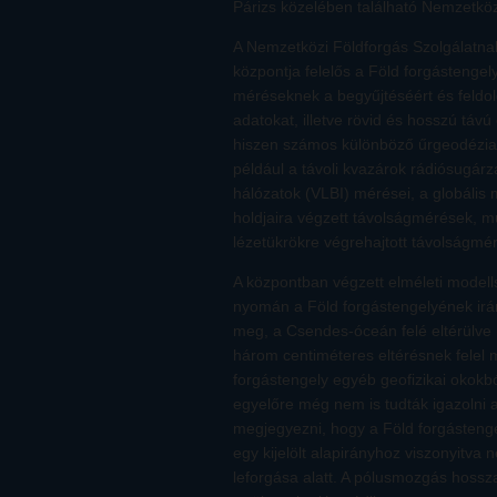
Párizs közelében található Nemzetközi
A Nemzetközi Földforgás Szolgálatn
központja felelős a Föld forgástenge
méréseknek a begyűjtéséért és feldo
adatokat, illetve rövid és hosszú táv
hiszen számos különböző űrgeodéziai 
például a távoli kvazárok rádiósugárz
hálózatok (VLBI) mérései, a globáli
holdjaira végzett távolságmérések, m
lézetükrökre végrehajtott távolságmé
A központban végzett elméleti modell
nyomán a Föld forgástengelyének irán
meg, a Csendes-óceán felé eltérülve 
három centiméteres eltérésnek felel 
forgástengely egyéb geofizikai okokbó
egyelőre még nem is tudták igazolni a
megjegyezni, hogy a Föld forgástenge
egy kijelölt alapirányhoz viszonyitv
leforgása alatt. A pólusmozgás hossz