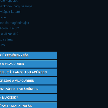
aló képzelet
reszközök nagy szerepe
 világok kutatói
képe
sták és magánűrhajók
 Földön kívül?
 civilizációk?
ap száma
árás
R ŰRTEVÉKENYSÉG
A A VILÁGŰRBEN
ESÜLT ÁLLAMOK A VILÁGŰRBEN
ORSZÁG A VILÁGŰRBEN
 ORSZÁGOK A VILÁGŰRBEN
N MŰKÖDIK?
ÓZÁSI KATASZTRÓFÁK