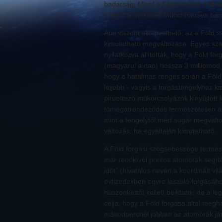
badarság. Mivel a Földet külső erőha
amikor a mesebeli Münchhausen báró s
Ami viszont elképzelhető, az a Föld s
kimutatható megváltozása. Egyes sza
nyilatkozva állították, hogy a Föld fo
(magyarul a nap) hossza 3 milliomod
hogy a hatalmas rengés során a Föl
lejjebb - vagyis a forgástengelyhez ki
piruettező műkorcsolyázók kinyújtott
tömegátrendeződés természetesen a F
mint a tengelytől mért sugár megválto
változás, ha egyáltalán kimutatható.
A Föld forgási szögsebessége termé
már rendkívül pontos atomórák segíté
időt" (hivatalos nevén a koordinált v
évtizedekben egyre lassuló forgásáh
huszonkettőt kellett beiktatni, de a l
célja, hogy a Föld forgása által megha
másodpercnél jobban az atomórák járá