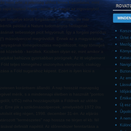
tás nem érte, a jelenség ahhoz lenne hasonlatos, mint
ROVAT
aját hajánál fogva rántotta ki magát az ingoványból...
MINDEN
aját tengelye körüli forgásának minimális, de már
kértők például a Nature tudományos hetilapnak
Korsze
rgásának sebessége picit felgyorsult. Így a forgási periódus
Üzlet
 (!) másodperccel megrövidült. Ennek az a magyarázata,
Mezőg
d anyagának tömegeloszlása megváltozott, nagy tömegek
Körny
ssé közelebb - kerültek. Kicsiben olyan ez, mint amikor a
 karjukat behúzva gyorsabban pörögnek. Az itt végbement
Katasz
öld teljes tömegéhez viszonyítva elenyésző, csakúgy
Navigá
zása a Föld sugarához képest. Ezért is ilyen kicsi a
Bizto
Az emb
Lássuk
szetesen korántsem állandó. A nap hosszát manapság
Időjár
gével mérik, s a mindennapi életben is használt "pontos
Érték
ilágidőt, UTC) néha hozzáigazítják a Földnek az utóbbi
Új es
oz. Erre jók a szökőmásodpercek, amelyekből 1972 óta
Űrpolit
egutolsót elég régen, 1998. december 31-én. Az eljárás
A nemz
tározott "természetes" nap hossza ne térjen el kb. fél
Külön
sával definiált napétól. Az időrendszer fenntartása a