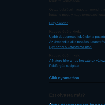
területre korlátozódik.
Összefoglalásul nyugodtan mondhatjuk
hatást e mégoly nagy természeti katas
Frey Sándor
Kapcsolódó cikkek:
Újabb döbbenetes felvételek a pusztít
Az űrtechnika alkalmazása katasztróf
Egy héttel a katasztrófa után
Kapcsolódó linkek:
A Nature híre a nap hosszának változ
Földforgás szolgálat
Cikk nyomtatása
Ezt olvasta már?