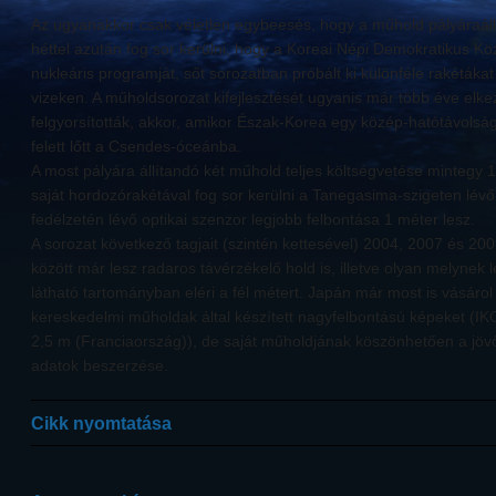
Az ugyanakkor csak véletlen egybeesés, hogy a műhold pályáraál
héttel azután fog sor kerülni, hogy a Koreai Népi Demokratikus Köz
nukleáris programját, sőt sorozatban próbált ki különféle rakéták
vizeken. A műholdsorozat kifejlesztését ugyanis már több éve elk
felgyorsították, akkor, amikor Észak-Korea egy közép-hatótávols
felett lőtt a Csendes-óceánba.
A most pályára állítandó két műhold teljes költségvetése mintegy 1,7
saját hordozórakétával fog sor kerülni a Tanegasima-szigeten lév
fedélzetén lévő optikai szenzor legjobb felbontása 1 méter lesz.
A sorozat következő tagjait (szintén kettesével) 2004, 2007 és 20
között már lesz radaros távérzékelő hold is, illetve olyan melynek
látható tartományban eléri a fél métert. Japán már most is vásárol
kereskedelmi műholdak által készített nagyfelbontású képeket (
2,5 m (Franciaország)), de saját műholdjának köszönhetően a jöv
adatok beszerzése.
Cikk nyomtatása