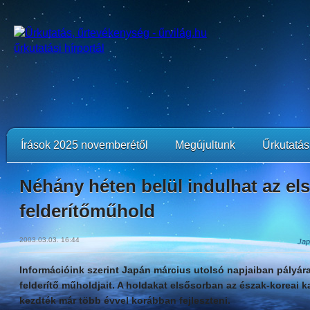
Írások 2025 novemberétől
Megújultunk
Űrkutatási
Néhány héten belül indulhat az el
felderítőműhold
2003.03.03. 16:44
Jap
Információink szerint Japán március utolsó napjaiban pályára 
felderítő műholdjait. A holdakat elsősorban az észak-koreai ka
kezdték már több évvel korábban fejleszteni.