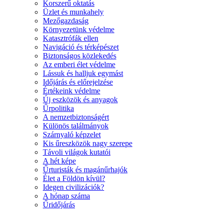
Korszerű oktatás
Üzlet és munkahely
Mezőgazdaság
Környezetünk védelme
Katasztrófák ellen
Navigáció és térképészet
Biztonságos közlekedés
Az emberi élet védelme
Lássuk és halljuk egymást
Időjárás és előrejelzése
Értékeink védelme
Új eszközök és anyagok
Űrpolitika
A nemzetbiztonságért
Különös találmányok
Szárnyaló képzelet
Kis űreszközök nagy szerepe
Távoli világok kutatói
A hét képe
Űrturisták és magánűrhajók
Élet a Földön kívül?
Idegen civilizációk?
A hónap száma
Űridőjárás