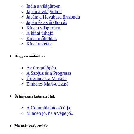
India a világűrben
Japán a világűrben
Japán: a Hayabusa űrszonda
Japán és az űrállomás
Kína a világűrben
A kínai űrhajó
Kínai műholdak
Kínai rakéták
Hogyan működik?
Az űrrepülőgép
A Szojuz és a Progressz
Űrszondák a Marsnál
Emberes Mars-utazás?
Űrhajózási katasztrófák
A Columbia utolsó útja
Minden jó, ha a vége jó...
Ma már csak emlék