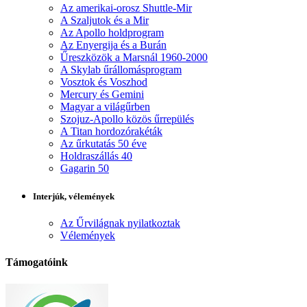
Az amerikai-orosz Shuttle-Mir
A Szaljutok és a Mir
Az Apollo holdprogram
Az Enyergija és a Burán
Űreszközök a Marsnál 1960-2000
A Skylab űrállomásprogram
Vosztok és Voszhod
Mercury és Gemini
Magyar a világűrben
Szojuz-Apollo közös űrrepülés
A Titan hordozórakéták
Az űrkutatás 50 éve
Holdraszállás 40
Gagarin 50
Interjúk, vélemények
Az Űrvilágnak nyilatkoztak
Vélemények
Támogatóink