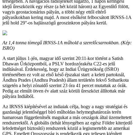
térségében. A navigációs rádiójeleket sugárzó, 1 napos keringési
idejű űreszközök egy része (a hét közül három) az Egyenlítő fölött,
vagyis geostacionárius pályán, a többi négy ettől eltérő
pályasíkokban kering majd. A most elsőként felbocsátott IRNSS-1A
jelű hold 29°-os hajlásszögű geoszinkron pályára kerül.
Az 1,4 tonna tömegű IRNSS-1A műhold a szerelőcsarnokban. (Kép:
ISRO)
A start július 1-jén, magyar idő szerint 20:11-kor történt a Satish
Dhawan Űrközpontból, a PSLV hordozórakéta C22-es jelű
indításával. Érdekesség, hogy az Indiai Űrügynökség (ISRO)
történetében ez volt az első késő éjszakai start: a keleti partoknál,
Ándhra Prades (Andhra Pradesh) állam területén fekvő Sriharikota
szigetén a helyi zónaidő szerint 23 óra 41 percet mutattak az órák.
Pedig az elmúlt ötven év alatt száz körüli űreszközt állítottak már
pályára Indiából.
Az IRNSS kiépítésével az indiaiak célja, hogy a nagy stratégiai és
gazdasági jelentőséggel bíró műholdas helymeghatározás terén
hamarosan függetlenítsék magukat a más országok által üzemeltetett
rendszerektől. A globális (tehát lényegében az egész Földre kiterjedő
lefedettséget biztosító) rendszerek közül a legismertebb az amerikai
GPS. Emellett Oroszország is rendelkezik egy teljesen kiépített