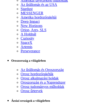
Amerikai távérzékelő műholdak
Az űrállomás és az USA
Stardust
MESSENGER
Amerika hordozórakétái
Deep Impact
New Horizons
Orion, Ares, SLS
A Holdnál
Curiosity
SpaceX
Artemis
Perseverance
Oroszország a világűrben
Az űrállomás és Oroszország
Orosz hordozórakéták
Orosz alkalmazási holdak
Oroszország és a Naprendszer
Orosz tudományos műholdak
Orosz űrtervek
Ázsiai országok a világűrben