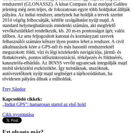
rendszerrel (GLONASSZ). A kínai Compass és az európai Galileo
jelenleg még nem teljes, de fokozatosan egyre több holdjukat állítják
pályára. Az indiai rendszer, amelynek hat holdját a tervek szerint
2014 végéig felbocsátják, kétféle szolgáltatást nyújt majd. A
standard helymeghatározás mindenki számára, aki megfelelő
vevőkészülékkel rendelkezik, kb. 20 m-es pontosságot ígér, valós
időben. Az arra feljogosított katonai és kormányzati szervek
felhasználói számára kétszer ilyen pontos lehet a rendszer. A civil
alkalmazások köre a GPS-nél és más hasonló rendszereknél
megszokott: földi, vízi és légi közlekedés navigációja, jármű- és
flottakövetés, pontos időszinkronizáció, térképezés és földmérés,
katasztrófa-elhárítás. Az IRNSS vevőit ugyancsak integrálják majd
mobil távközlési eszközökbe. Így turistáknak, utazóknak,
autóvezetőknek nyújt majd segítséget a tájékozódásban, ha
rövidesen pályára állnak a műholdak.
Frey Sándor
Kapcsolódó cikkek:
„Indiai GPS”: hamarosan startol az első hold
Cikk nyomtatása
Ezt olvasta már?