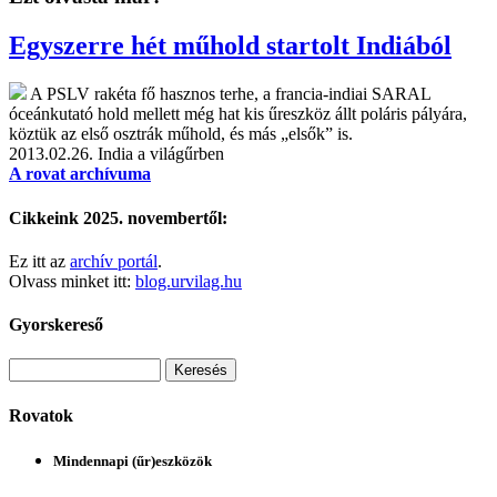
Egyszerre hét műhold startolt Indiából
A PSLV rakéta fő hasznos terhe, a francia-indiai SARAL
óceánkutató hold mellett még hat kis űreszköz állt poláris pályára,
köztük az első osztrák műhold, és más „elsők” is.
2013.02.26.
India a világűrben
A rovat archívuma
Cikkeink 2025. novembertől:
Ez itt az
archív portál
.
Olvass minket itt:
blog.urvilag.hu
Gyorskereső
Rovatok
Mindennapi (űr)eszközök