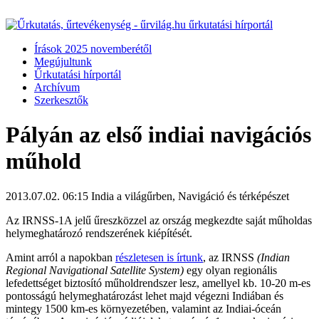
Írások 2025 novemberétől
Megújultunk
Űrkutatási hírportál
Archívum
Szerkesztők
Pályán az első indiai navigációs
műhold
2013.07.02. 06:15
India a világűrben, Navigáció és térképészet
Az IRNSS-1A jelű űreszközzel az ország megkezdte saját műholdas
helymeghatározó rendszerének kiépítését.
Amint arról a napokban
részletesen is írtunk
, az IRNSS
(Indian
Regional Navigational Satellite System)
egy olyan regionális
lefedettséget biztosító műholdrendszer lesz, amellyel kb. 10-20 m-es
pontosságú helymeghatározást lehet majd végezni Indiában és
mintegy 1500 km-es környezetében, valamint az Indiai-óceán