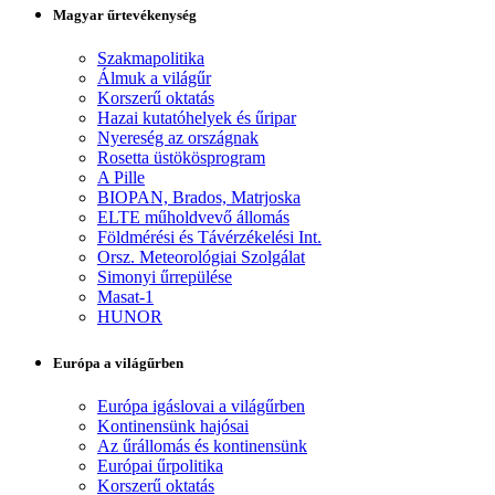
Magyar űrtevékenység
Szakmapolitika
Álmuk a világűr
Korszerű oktatás
Hazai kutatóhelyek és űripar
Nyereség az országnak
Rosetta üstökösprogram
A Pille
BIOPAN, Brados, Matrjoska
ELTE műholdvevő állomás
Földmérési és Távérzékelési Int.
Orsz. Meteorológiai Szolgálat
Simonyi űrrepülése
Masat-1
HUNOR
Európa a világűrben
Európa igáslovai a világűrben
Kontinensünk hajósai
Az űrállomás és kontinensünk
Európai űrpolitika
Korszerű oktatás