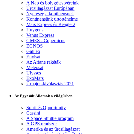
A Nap és bolygótestvéreink
Űrcsillagászat Európában
Nyereség a kontinensnek
Kontinensünk űrtörténelme
Mars Express és Beagle-2
Huygens
Venus Express
GMES - Copernicus
EGNOS
Galileo
Envisat
Az Ariane rakéták
Meteosat
Ulysses
ExoMars
Űrhajós-kiválasztás 2021
Az Egyesült Államok a világűrben
Spirit és Opportunity
Cassini
A Space Shuttle program
A GPS rendszer
Amerika és az űrcsillagászat