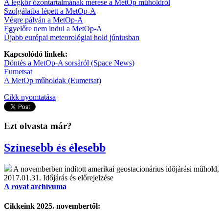
A légkör ózontartalmának mérése a MetOp műholdról
Szolgálatba lépett a MetOp-A
Végre pályán a MetOp-A
Egyelőre nem indul a MetOp-A
Újabb európai meteorológiai hold júniusban
Kapcsolódó linkek:
Döntés a MetOp-A sorsáról (Space News)
Eumetsat
A MetOp műholdak (Eumetsat)
Cikk nyomtatása
Ezt olvasta már?
Színesebb és élesebb
A novemberben indított amerikai geostacionárius időjárási műh
2017.01.31.
Időjárás és előrejelzése
A rovat archívuma
Cikkeink 2025. novembertől: