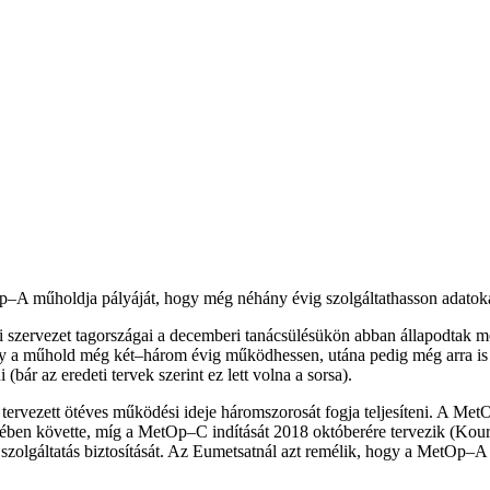
Op–A műholdja pályáját, hogy még néhány évig szolgáltathasson adatoka
i szervezet tagországai a decemberi tanácsülésükön abban állapodtak
ogy a műhold még két–három évig működhessen, utána pedig még arra is
ár az eredeti tervek szerint ez lett volna a sorsa).
 tervezett ötéves működési ideje háromszorosát fogja teljesíteni. A Met
ében követte, míg a MetOp–C indítását 2018 októberére tervezik (Kouro
olgáltatás biztosítását. Az Eumetsatnál azt remélik, hogy a MetOp–A m