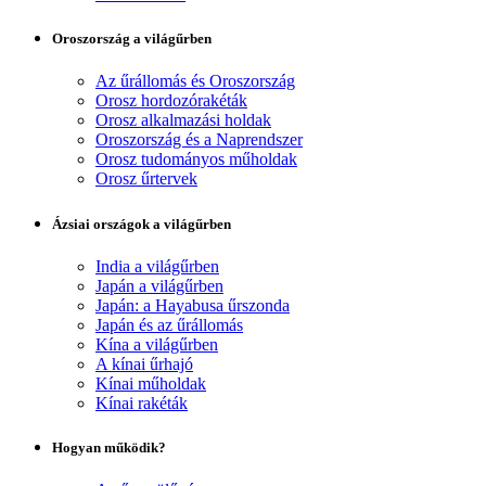
Oroszország a világűrben
Az űrállomás és Oroszország
Orosz hordozórakéták
Orosz alkalmazási holdak
Oroszország és a Naprendszer
Orosz tudományos műholdak
Orosz űrtervek
Ázsiai országok a világűrben
India a világűrben
Japán a világűrben
Japán: a Hayabusa űrszonda
Japán és az űrállomás
Kína a világűrben
A kínai űrhajó
Kínai műholdak
Kínai rakéták
Hogyan működik?