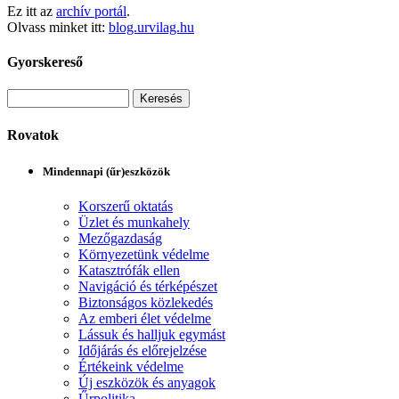
Ez itt az
archív portál
.
Olvass minket itt:
blog.urvilag.hu
Gyorskereső
Rovatok
Mindennapi (űr)eszközök
Korszerű oktatás
Üzlet és munkahely
Mezőgazdaság
Környezetünk védelme
Katasztrófák ellen
Navigáció és térképészet
Biztonságos közlekedés
Az emberi élet védelme
Lássuk és halljuk egymást
Időjárás és előrejelzése
Értékeink védelme
Új eszközök és anyagok
Űrpolitika