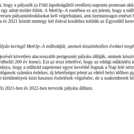
i, hogy a pályasík (a Föld lapultságából eredően) naponta pontosan akk
y adott terület fölött. A MetOp–A esetében ez azt jelenti, hogy a műho
resen pályamódosításokat kell végrehajtani, ami üzemanyagot emészt fel
sa és 2021 között mintegy két órával korábbra tolódik az Egyenlítő ker
pályán keringő MetOp–A műholdját, aminek köszönhetően évekkel megho
fejezését követően alacsonyabb perigeumú pályára állítják, aminek kös
ülbelül 200 év lenne). Ezt az teszi lehetővé, hogy az eddigi működési 
ánya, hogy a műhold napelemei egyre kevésbé fognak a Nap felé nézni,
ógusok számára érdekes, új lehetőséget jelent az eltérő helyi időben g
t körülmények közt hasznos észlelések végzésére, de a szakemberek bíz
2021-ben és 2022-ben tervezik pályára állítani.