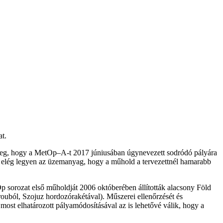
t.
 meg, hogy a MetOp–A-t 2017 júniusában úgynevezett sodródó pályára
 elég legyen az üzemanyag, hogy a műhold a tervezettnél hamarabb
Op sorozat első műholdját 2006 októberében állították alacsony Föld
uból, Szojuz hordozórakétával). Műszerei ellenőrzését és
ost elhatározott pályamódosításával az is lehetővé válik, hogy a