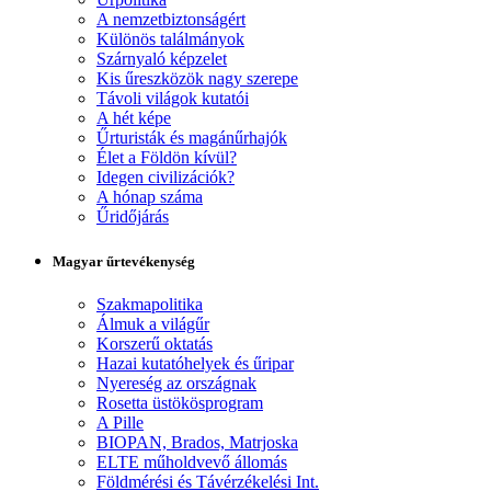
A nemzetbiztonságért
Különös találmányok
Szárnyaló képzelet
Kis űreszközök nagy szerepe
Távoli világok kutatói
A hét képe
Űrturisták és magánűrhajók
Élet a Földön kívül?
Idegen civilizációk?
A hónap száma
Űridőjárás
Magyar űrtevékenység
Szakmapolitika
Álmuk a világűr
Korszerű oktatás
Hazai kutatóhelyek és űripar
Nyereség az országnak
Rosetta üstökösprogram
A Pille
BIOPAN, Brados, Matrjoska
ELTE műholdvevő állomás
Földmérési és Távérzékelési Int.