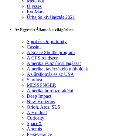
Meteosat
Ulysses
ExoMars
Űrhajós-kiválasztás 2021
Az Egyesült Államok a világűrben
Spirit és Opportunity
Cassini
A Space Shuttle program
A GPS rendszer
Amerika és az űrcsillagászat
Amerikai távérzékelő műholdak
Az űrállomás és az USA
Stardust
MESSENGER
Amerika hordozórakétái
Deep Impact
New Horizons
Orion, Ares, SLS
A Holdnál
Curiosity
SpaceX
Artemis
Perseverance