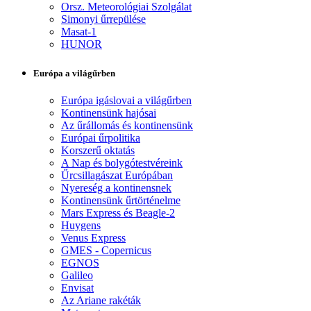
Orsz. Meteorológiai Szolgálat
Simonyi űrrepülése
Masat-1
HUNOR
Európa a világűrben
Európa igáslovai a világűrben
Kontinensünk hajósai
Az űrállomás és kontinensünk
Európai űrpolitika
Korszerű oktatás
A Nap és bolygótestvéreink
Űrcsillagászat Európában
Nyereség a kontinensnek
Kontinensünk űrtörténelme
Mars Express és Beagle-2
Huygens
Venus Express
GMES - Copernicus
EGNOS
Galileo
Envisat
Az Ariane rakéták