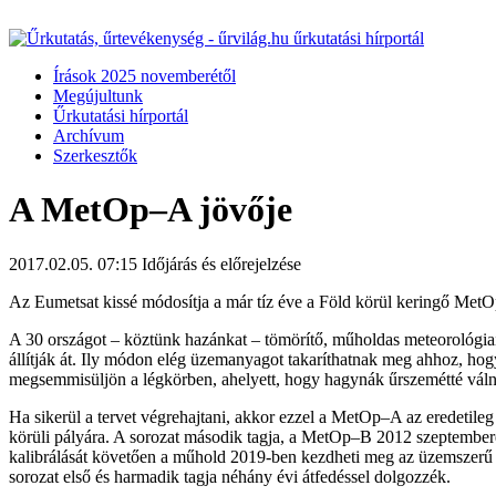
Írások 2025 novemberétől
Megújultunk
Űrkutatási hírportál
Archívum
Szerkesztők
A MetOp–A jövője
2017.02.05. 07:15
Időjárás és előrejelzése
Az Eumetsat kissé módosítja a már tíz éve a Föld körül keringő Met
A 30 országot – köztünk hazánkat – tömörítő, műholdas meteorológia
állítják át. Ily módon elég üzemanyagot takaríthatnak meg ahhoz, h
megsemmisüljön a légkörben, ahelyett, hogy hagynák űrszemétté válni (b
Ha sikerül a tervet végrehajtani, akkor ezzel a MetOp–A az eredetileg
körüli pályára. A sorozat második tagja, a MetOp–B 2012 szeptember
kalibrálását követően a műhold 2019-ben kezdheti meg az üzemszerű sz
sorozat első és harmadik tagja néhány évi átfedéssel dolgozzék.