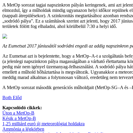
A MetOp sorozat tagjai napszinkron pályán keringenek, ami azt jelent
elmozdul, így a műholdak mindig ugyanazon helyi időkor repülnek el eg
(nappali átrepülésekor). A szinkronitás megtartásához azonban rendsze
„sodródó pálya”. Ez a számítások szerint azt jelenti, hogy 2017 júniu
területek fölött fog elhaladni, ahol körülbelül 7:30 a helyi idő.
Az Eumetsat 2017 júniusától sodródni engedi az addig napszinkron 
Az Eumetsat azt is bejelentette, hogy a MetOp–A-t a szolgáltatás be
(a jelenlegi napszinkron pálya magasságában a várható élettartama kör
pedig már nem igényel üzemanyag-felhasználást. A sodródó pálya hátr
emellett a műhold hőháztartása is megváltozik. Ugyanakkor a meteorol
meddig marad alkalmas a folytonosan változó, eredetileg nem tervezet
A MetOp sorozat második generációs műholdjait (MetOp-SG–A és –B) 
Both Előd
Kapcsolódó cikkek:
Úton a MetOp-B
Késik a MetOp-B
1,25 milliárd euró új meteorológiai holdakra
Ammónia a légkörben