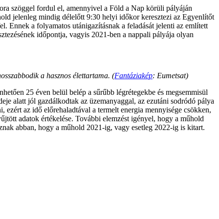
ora szöggel fordul el, amennyivel a Föld a Nap körüli pályáján
ld jelenleg mindig délelőtt 9:30 helyi időkor keresztezi az Egyenlítőt
. Ennek a folyamatos utánigazításnak a feladását jelenti az említett
esztezésének időpontja, vagyis 2021-ben a nappali pályája olyan
sszabbodik a hasznos élettartama. (
Fantáziakép
: Eumetsat)
zönhetően 25 éven belül belép a sűrűbb légrétegekbe és megsemmisül
ideje alatt jól gazdálkodtak az üzemanyaggal, az ezutáni sodródó pálya
 ezért az idő előrehaladtával a termelt energia mennyisége csökken,
yűjtött adatok értékelése. További elemzést igényel, hogy a műhold
nak abban, hogy a műhold 2021-ig, vagy esetleg 2022-ig is kitart.