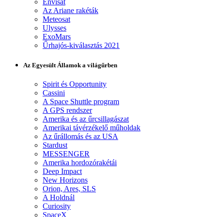
Envisat
Az Ariane rakéták
Meteosat
Ulysses
ExoMars
Űrhajós-kiválasztás 2021
Az Egyesült Államok a világűrben
Spirit és Opportunity
Cassini
A Space Shuttle program
A GPS rendszer
Amerika és az űrcsillagászat
Amerikai távérzékelő műholdak
Az űrállomás és az USA
Stardust
MESSENGER
Amerika hordozórakétái
Deep Impact
New Horizons
Orion, Ares, SLS
A Holdnál
Curiosity
SpaceX