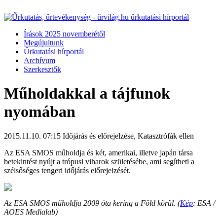
Írások 2025 novemberétől
Megújultunk
Űrkutatási hírportál
Archívum
Szerkesztők
Műholdakkal a tájfunok
nyomában
2015.11.10. 07:15
Időjárás és előrejelzése, Katasztrófák ellen
Az ESA SMOS műholdja és két, amerikai, illetve japán társa
betekintést nyújt a trópusi viharok születésébe, ami segítheti a
szélsőséges tengeri időjárás előrejelzését.
Az ESA SMOS műholdja 2009 óta kering a Föld körül. (
Kép
: ESA /
AOES Medialab)