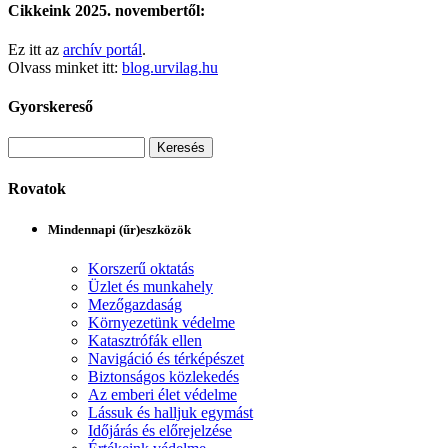
Cikkeink 2025. novembertől:
Ez itt az
archív portál
.
Olvass minket itt:
blog.urvilag.hu
Gyorskereső
Rovatok
Mindennapi (űr)eszközök
Korszerű oktatás
Üzlet és munkahely
Mezőgazdaság
Környezetünk védelme
Katasztrófák ellen
Navigáció és térképészet
Biztonságos közlekedés
Az emberi élet védelme
Lássuk és halljuk egymást
Időjárás és előrejelzése