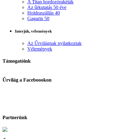
A Titan hordozórakéták
Az űrkutatás 50 éve
Holdraszállás 40
Gagarin 50
Interjúk, vélemények
Az Űrvilágnak nyilatkoztak
Vélemények
Támogatóink
Űrvilág a Faceboookon
Partnerünk