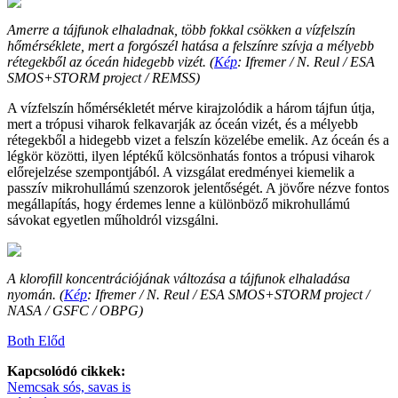
Amerre a tájfunok elhaladnak, több fokkal csökken a vízfelszín
hőmérséklete, mert a forgószél hatása a felszínre szívja a mélyebb
rétegekből az óceán hidegebb vizét. (
Kép
: Ifremer / N. Reul / ESA
SMOS+STORM project / REMSS)
A vízfelszín hőmérsékletét mérve kirajzolódik a három tájfun útja,
mert a trópusi viharok felkavarják az óceán vizét, és a mélyebb
rétegekből a hidegebb vizet a felszín közelébe emelik. Az óceán és a
légkör közötti, ilyen léptékű kölcsönhatás fontos a trópusi viharok
előrejelzése szempontjából. A vizsgálat eredményei kiemelik a
passzív mikrohullámú szenzorok jelentőségét. A jövőre nézve fontos
megállapítás, hogy érdemes lenne a különböző mikrohullámú
sávokat egyetlen műholdról vizsgálni.
A klorofill koncentrációjának változása a tájfunok elhaladása
nyomán. (
Kép
: Ifremer / N. Reul / ESA SMOS+STORM project /
NASA / GSFC / OBPG)
Both Előd
Kapcsolódó cikkek:
Nemcsak sós, savas is