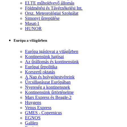
ELTE műholdvevő állomás
Földmérési és Távérzékelési Int.
Orsz. Meteorológiai Szolgálat
Simonyi űrrepülése
Masat-1
HUNOR
Európa a világűrben
Európa igáslovai a világűrben
Kontinensünk hajósai
Az űrállomás és kontinensünk
Európai űrpolitika
Korszerű oktatás
A Nap és bolygótestvéreink
Űrcsillagászat Európában
Nyereség a kontinensnek
Kontinensünk űrtörténelme
Mars Express és Beagle-2
Huygens
Venus Express
GMES - Copernicus
EGNOS
Galileo