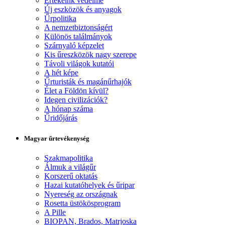
Értékeink védelme
Új eszközök és anyagok
Űrpolitika
A nemzetbiztonságért
Különös találmányok
Szárnyaló képzelet
Kis űreszközök nagy szerepe
Távoli világok kutatói
A hét képe
Űrturisták és magánűrhajók
Élet a Földön kívül?
Idegen civilizációk?
A hónap száma
Űridőjárás
Magyar űrtevékenység
Szakmapolitika
Álmuk a világűr
Korszerű oktatás
Hazai kutatóhelyek és űripar
Nyereség az országnak
Rosetta üstökösprogram
A Pille
BIOPAN, Brados, Matrjoska