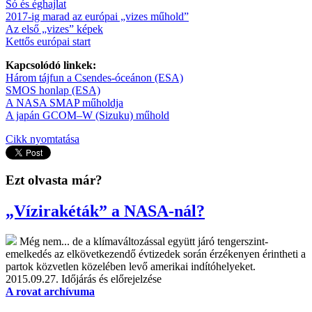
Só és éghajlat
2017-ig marad az európai „vizes műhold”
Az első „vizes” képek
Kettős európai start
Kapcsolódó linkek:
Három tájfun a Csendes-óceánon (ESA)
SMOS honlap (ESA)
A NASA SMAP műholdja
A japán GCOM–W (Sizuku) műhold
Cikk nyomtatása
Ezt olvasta már?
„Vízirakéták” a NASA-nál?
Még nem... de a klímaváltozással együtt járó tengerszint-
emelkedés az elkövetkezendő évtizedek során érzékenyen érintheti a
partok közvetlen közelében levő amerikai indítóhelyeket.
2015.09.27.
Időjárás és előrejelzése
A rovat archívuma