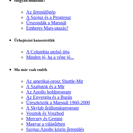
Hogyan működik?
Az űrrepülőgép
A Szojuz és a Progressz
Űrszondák a Marsnál
Emberes Mars-utazás?
Űrhajózási katasztrófák
A Columbia utolsó útja
Minden jó, ha a vége jó...
Ma már csak emlék
Az amerikai-orosz Shuttle-Mir
A Szaljutok és a Mir
Az Apollo holdprogram
Az Enyergija és a Burán
Űreszközök a Marsnál 1960-2000
A Skylab űrállomásprogram
Vosztok és Voszhod
Mercury és Gemini
Magyar a világűrben
Szojuz-Apollo közös űrrepülés