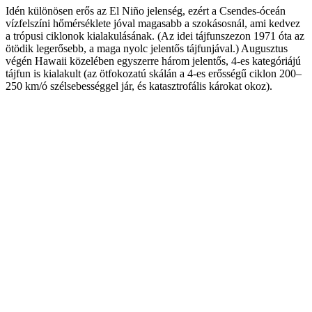
Idén különösen erős az El Niño jelenség, ezért a Csendes-óceán
vízfelszíni hőmérséklete jóval magasabb a szokásosnál, ami kedvez
a trópusi ciklonok kialakulásának. (Az idei tájfunszezon 1971 óta az
ötödik legerősebb, a maga nyolc jelentős tájfunjával.) Augusztus
végén Hawaii közelében egyszerre három jelentős, 4-es kategóriájú
tájfun is kialakult (az ötfokozatú skálán a 4-es erősségű ciklon 200–
250 km/ó szélsebességgel jár, és katasztrofális károkat okoz).