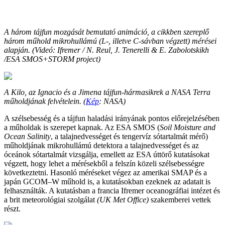
A három tájfun mozgását bemutató animáció, a cikkben szereplő
három műhold mikrohullámú (L-, illetve C-sávban végzett) mérései
alapján. (Videó: Ifremer / N. Reul, J. Tenerelli & E. Zabolotskikh
/ESA SMOS+STORM project)
A Kilo, az Ignacio és a Jimena tájfun-hármasikrek a NASA Terra
műholdjának felvételein. (
Kép
: NASA)
A szélsebesség és a tájfun haladási irányának pontos előrejelzésében
a műholdak is szerepet kapnak. Az ESA SMOS (
Soil Moisture and
Ocean Salinity
, a talajnedvességet és tengervíz sótartalmát mérő)
műholdjának mikrohullámú detektora a talajnedvességet és az
óceánok sótartalmát vizsgálja, emellett az ESA úttörő kutatásokat
végzett, hogy lehet a mérésekből a felszín közeli szélsebességre
következtetni. Hasonló méréseket végez az amerikai SMAP és a
japán GCOM–W műhold is, a kutatásokban ezeknek az adatait is
felhasználták. A kutatásban a francia Ifremer oceanográfiai intézet és
a brit meteorológiai szolgálat
(UK Met Office)
szakemberei vettek
részt.