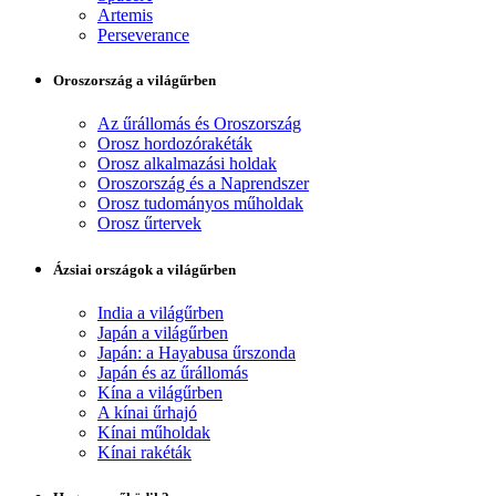
Artemis
Perseverance
Oroszország a világűrben
Az űrállomás és Oroszország
Orosz hordozórakéták
Orosz alkalmazási holdak
Oroszország és a Naprendszer
Orosz tudományos műholdak
Orosz űrtervek
Ázsiai országok a világűrben
India a világűrben
Japán a világűrben
Japán: a Hayabusa űrszonda
Japán és az űrállomás
Kína a világűrben
A kínai űrhajó
Kínai műholdak
Kínai rakéták