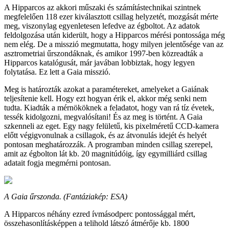
A Hipparcos az akkori műszaki és számítástechnikai szintnek
megfelelően 118 ezer kiválasztott csillag helyzetét, mozgását mérte
meg, viszonylag egyenletesen lefedve az égboltot. Az adatok
feldolgozása után kiderült, hogy a Hipparcos mérési pontossága még
nem elég. De a misszió megmutatta, hogy milyen jelentősége van az
asztrometriai űrszondáknak, és amikor 1997-ben közreadták a
Hipparcos katalógusát, már javában lobbiztak, hogy legyen
folytatása. Ez lett a Gaia misszió.
Meg is határozták azokat a paramétereket, amelyeket a Gaiának
teljesítenie kell. Hogy ezt hogyan érik el, akkor még senki nem
tudta. Kiadták a mérnököknek a feladatot, hogy van rá tíz évetek,
tessék kidolgozni, megvalósítani! És az meg is történt. A Gaia
szkenneli az eget. Egy nagy felületű, kis pixelméretű CCD-kamera
előtt végigvonulnak a csillagok, és az átvonulás idejét és helyét
pontosan meghatározzák. A programban minden csillag szerepel,
amit az égbolton lát kb. 20 magnitúdóig, így egymilliárd csillag
adatait fogja megmérni pontosan.
A Gaia űrszonda. (Fantáziakép: ESA)
A Hipparcos néhány ezred ívmásodperc pontossággal mért,
összehasonlításképpen a telihold látszó átmérője kb. 1800