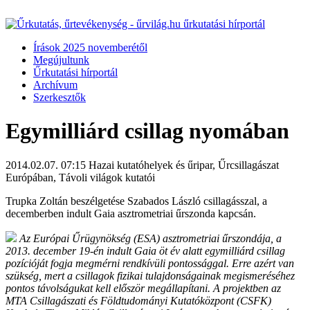
Írások 2025 novemberétől
Megújultunk
Űrkutatási hírportál
Archívum
Szerkesztők
Egymilliárd csillag nyomában
2014.02.07. 07:15
Hazai kutatóhelyek és űripar, Űrcsillagászat
Európában, Távoli világok kutatói
Trupka Zoltán beszélgetése Szabados László csillagásszal, a
decemberben indult Gaia asztrometriai űrszonda kapcsán.
Az Európai Űrügynökség (ESA) asztrometriai űrszondája, a
2013. december 19-én indult Gaia öt év alatt egymilliárd csillag
pozícióját fogja megmérni rendkívüli pontossággal. Erre azért van
szükség, mert a csillagok fizikai tulajdonságainak megismeréséhez
pontos távolságukat kell először megállapítani. A projektben az
MTA Csillagászati és Földtudományi Kutatóközpont (CSFK)