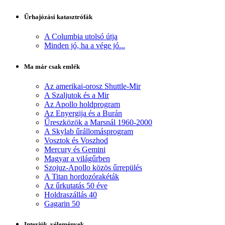
Űrhajózási katasztrófák
A Columbia utolsó útja
Minden jó, ha a vége jó...
Ma már csak emlék
Az amerikai-orosz Shuttle-Mir
A Szaljutok és a Mir
Az Apollo holdprogram
Az Enyergija és a Burán
Űreszközök a Marsnál 1960-2000
A Skylab űrállomásprogram
Vosztok és Voszhod
Mercury és Gemini
Magyar a világűrben
Szojuz-Apollo közös űrrepülés
A Titan hordozórakéták
Az űrkutatás 50 éve
Holdraszállás 40
Gagarin 50
Interjúk, vélemények