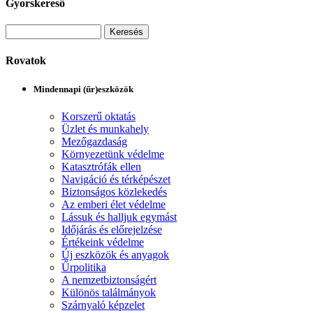
Gyorskereső
Rovatok
Mindennapi (űr)eszközök
Korszerű oktatás
Üzlet és munkahely
Mezőgazdaság
Környezetünk védelme
Katasztrófák ellen
Navigáció és térképészet
Biztonságos közlekedés
Az emberi élet védelme
Lássuk és halljuk egymást
Időjárás és előrejelzése
Értékeink védelme
Új eszközök és anyagok
Űrpolitika
A nemzetbiztonságért
Különös találmányok
Szárnyaló képzelet