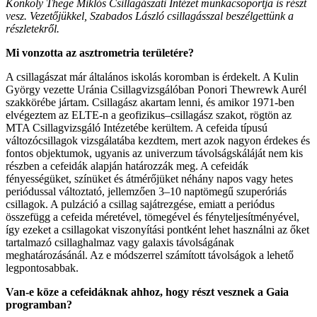
Konkoly Thege Miklós Csillagászati Intézet munkacsoportja is részt
vesz. Vezetőjükkel, Szabados László csillagásszal beszélgettünk a
részletekről.
Mi vonzotta az asztrometria területére?
A csillagászat már általános iskolás koromban is érdekelt. A Kulin
György vezette Uránia Csillagvizsgálóban Ponori Thewrewk Aurél
szakkörébe jártam. Csillagász akartam lenni, és amikor 1971-ben
elvégeztem az ELTE-n a geofizikus–csillagász szakot, rögtön az
MTA Csillagvizsgáló Intézetébe kerültem. A cefeida típusú
változócsillagok vizsgálatába kezdtem, mert azok nagyon érdekes és
fontos objektumok, ugyanis az univerzum távolságskáláját nem kis
részben a cefeidák alapján határozzák meg. A cefeidák
fényességüket, színüket és átmérőjüket néhány napos vagy hetes
periódussal változtató, jellemzően 3–10 naptömegű szuperóriás
csillagok. A pulzáció a csillag sajátrezgése, emiatt a periódus
összefügg a cefeida méretével, tömegével és fényteljesítményével,
így ezeket a csillagokat viszonyítási pontként lehet használni az őket
tartalmazó csillaghalmaz vagy galaxis távolságának
meghatározásánál. Az e módszerrel számított távolságok a lehető
legpontosabbak.
Van-e köze a cefeidáknak ahhoz, hogy részt vesznek a Gaia
programban?