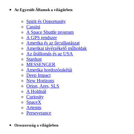
Az Egyesült Államok a világűrben
Spirit és Opportunity
Cassini
A Space Shuttle program
A GPS rendszer
Amerika és az űrcsillagászat
Amerikai távérzékelő műholdak
Az űrállomás és az USA
Stardust
MESSENGER
Amerika hordozórakétái
Deep Impact
New Horizons
Orion, Ares, SLS
A Holdnál
Curiosity
SpaceX
Artemis
Perseverance
Oroszország a világűrben