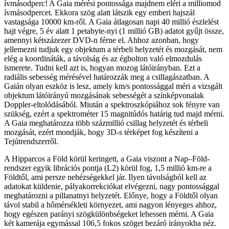
ívmásodperc! A Gaia mérési pontossága majdnem eléri a milliomod
ívmásodpercet. Ekkora szög alatt látszik egy emberi hajszál
vastagsága 10000 km-ről. A Gaia átlagosan napi 40 millió észlelést
hajt végre, 5 év alatt 1 petabyte-nyi (1 millió GB) adatot gyűjt össze,
amennyi kétszázezer DVD-n férne el. Ahhoz azonban, hogy
jellemezni tudjuk egy objektum a térbeli helyzetét és mozgását, nem
elég a koordináták, a távolság és az égbolton való elmozdulás
ismerete. Tudni kell azt is, hogyan mozog látóirányban. Ezt a
radiális sebesség mérésével határozzák meg a csillagászatban. A
Gaián olyan eszköz is lesz, amely km/s pontossággal méri a vizsgált
objektum látóirányú mozgásának sebességét a színképvonalak
Doppler-eltolódásából. Miután a spektroszkópiához sok fényre van
szükség, ezért a spektrométer 15 magnitúdós határig tud majd mérni.
A Gaia meghatározza több százmillió csillag helyzetét és térbeli
mozgását, ezért mondják, hogy 3D-s térképet fog készíteni a
Tejútrendszerről.
A Hipparcos a Föld körül keringett, a Gaia viszont a Nap–Föld-
rendszer egyik librációs pontja (L2) körül fog, 1,5 millió km-re a
Földtől, ami persze nehézségekkel jár. Ilyen távolságból kell az
adatokat küldenie, pályakorrekciókat elvégezni, nagy pontossággal
meghatározni a pillanatnyi helyzetét. Előnye, hogy a Földtől olyan
távol stabil a hőmérsékleti környezet, ami nagyon lényeges ahhoz,
hogy egészen parányi szögkülönbségeket lehessen mérni. A Gaia
két kamerája egymással 106,5 fokos szöget bezáró irányokba néz.