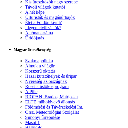
Kis űreszközök nagy szerepe
Távoli világok kutatói
A hét képe
Űrturisták és magánűrhajók
Élet a Földön kívül?
Idegen civilizációk?
A hónap száma
Űridőjárás
Magyar űrtevékenység
Szakmapolitika
Álmuk a világűr
Korszerű oktatás
Hazai kutatóhelyek és űripar
Nyereség az országnak
Rosetta üstökösprogram
A Pille
BIOPAN, Brados, Matrjoska
ELTE műholdvevő állomás
Földmérési és Távérzékelési Int.
Orsz. Meteorológiai Szolgálat
Simonyi űrrepülése
Masat-1
HUNOR