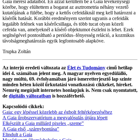
Gaia mérési adataiból. Én azzal kerültem be a Gaia tevékenységi
körébe, hogy elültettem a bogarat az asztrometria néhány vezető
kutatójának a fülébe, hogy a kettős cefeidáknál meg kell határozni a
kísérők hatását. Korábbi eredményem szerint ugyanis a cefeidák
legalább felének van kísérőcsillaga, és több tucat olyan közeli
cefeida van, amelyeknél a kísérő objektumot észlelni is lehet. Ezek
segítségével pontosítható a periódus–fényesség reláció, a kozmikus
távolságmeghatározás egyik legfontosabb alapköve.
Trupka Zoltán
Az interjú eredeti változata az
Élet és Tudomány
című hetilap
idei 4. számában jelent meg. A magyar nyelven egyedülálló,
nagy múltú, 69. évfolyamában járó ismeretterjesztő lap szinte
minden héten közöl űrkutatási vonatkozású cikkeket, híreket.
Nemrég megújult internetes honlapjuk is. Nem csak nyomtatott,
de
digitális változatban
is hozzáférhető.
Kapcsolódó cikkek:
Gaia: egy lépéssel közelebb az égbolt feltérképezéséhez
A Gaia űrobszervatórium a megvalósulás útjára lépett
Elkészült a Gaia milliárd pixeles „szeme”
A Gaia első „szárnybontása”
Elindult a Gaia