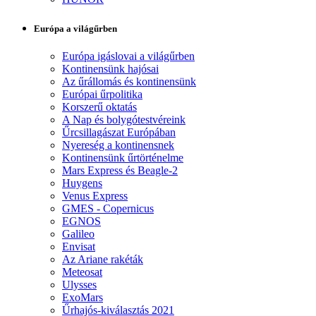
Európa a világűrben
Európa igáslovai a világűrben
Kontinensünk hajósai
Az űrállomás és kontinensünk
Európai űrpolitika
Korszerű oktatás
A Nap és bolygótestvéreink
Űrcsillagászat Európában
Nyereség a kontinensnek
Kontinensünk űrtörténelme
Mars Express és Beagle-2
Huygens
Venus Express
GMES - Copernicus
EGNOS
Galileo
Envisat
Az Ariane rakéták
Meteosat
Ulysses
ExoMars
Űrhajós-kiválasztás 2021