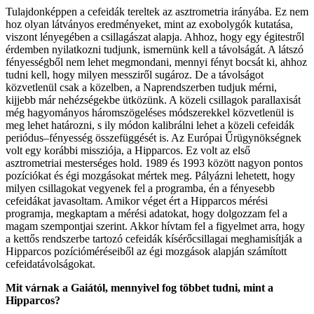
Tulajdonképpen a cefeidák tereltek az asztrometria irányába. Ez nem
hoz olyan látványos eredményeket, mint az exobolygók kutatása,
viszont lényegében a csillagászat alapja. Ahhoz, hogy egy égitestről
érdemben nyilatkozni tudjunk, ismernünk kell a távolságát. A látszó
fényességből nem lehet megmondani, mennyi fényt bocsát ki, ahhoz
tudni kell, hogy milyen messziről sugároz. De a távolságot
közvetlenül csak a közelben, a Naprendszerben tudjuk mérni,
kijjebb már nehézségekbe ütközünk. A közeli csillagok parallaxisát
még hagyományos háromszögeléses módszerekkel közvetlenül is
meg lehet határozni, s ily módon kalibrálni lehet a közeli cefeidák
periódus–fényesség összefüggését is. Az Európai Űrügynökségnek
volt egy korábbi missziója, a Hipparcos. Ez volt az első
asztrometriai mesterséges hold. 1989 és 1993 között nagyon pontos
pozíciókat és égi mozgásokat mértek meg. Pályázni lehetett, hogy
milyen csillagokat vegyenek fel a programba, én a fényesebb
cefeidákat javasoltam. Amikor véget ért a Hipparcos mérési
programja, megkaptam a mérési adatokat, hogy dolgozzam fel a
magam szempontjai szerint. Akkor hívtam fel a figyelmet arra, hogy
a kettős rendszerbe tartozó cefeidák kísérőcsillagai meghamisítják a
Hipparcos pozícióméréseiből az égi mozgások alapján számított
cefeidatávolságokat.
Mit várnak a Gaiától, mennyivel fog többet tudni, mint a
Hipparcos?