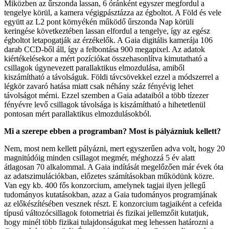
Miközben az űrszonda lassan, 6 óránként egyszer megfordul a
tengelye körül, a kamera végigpásztázza az égboltot. A Föld és vele
együtt az L2 pont környékén működő űrszonda Nap körüli
keringése következtében lassan elfordul a tengelye, így az egész
égboltot letapogatják az érzékelők. A Gaia digitális kamerája 106
darab CCD-ből áll, így a felbontása 900 megapixel. Az adatok
kiértékelésekor a mért pozíciókat összehasonlítva kimutatható a
csillagok úgynevezett parallaktikus elmozdulása, amiből
kiszámítható a távolságuk. Földi távcsövekkel ezzel a módszerrel a
légkör zavaró hatása miatt csak néhány száz fényévig lehet
távolságot mérni. Ezzel szemben a Gaia adataiból a több tízezer
fényévre levő csillagok távolsága is kiszámítható a hihetetlenül
pontosan mért parallaktikus elmozdulásokból.
Mi a szerepe ebben a programban? Most is pályázniuk kellett?
Nem, most nem kellett pályázni, mert egyszerűen adva volt, hogy 20
magnitúdóig minden csillagot megmér, méghozzá 5 év alatt
átlagosan 70 alkalommal. A Gaia indítását megelőzően már évek óta
az adatszimulációkban, előzetes számításokban működünk közre.
Van egy kb. 400 fős konzorcium, amelynek tagjai ilyen jellegű
tudományos kutatásokban, azaz a Gaia tudományos programjának
az előkészítésében vesznek részt. E konzorcium tagjaiként a cefeida
típusú változócsillagok fotometriai és fizikai jellemzőit kutatjuk,
hogy minél több fizikai tulajdonságukat meg lehessen határozni a