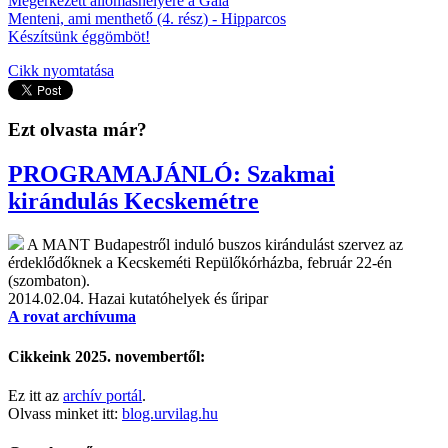
Megérkezett állomáshelyére a Gaia
Menteni, ami menthető (4. rész) - Hipparcos
Készítsünk éggömböt!
Cikk nyomtatása
Ezt olvasta már?
PROGRAMAJÁNLÓ: Szakmai
kirándulás Kecskemétre
A MANT Budapestről induló buszos kirándulást szervez az
érdeklődőknek a Kecskeméti Repülőkórházba, február 22-én
(szombaton).
2014.02.04.
Hazai kutatóhelyek és űripar
A rovat archívuma
Cikkeink 2025. novembertől:
Ez itt az
archív portál
.
Olvass minket itt:
blog.urvilag.hu