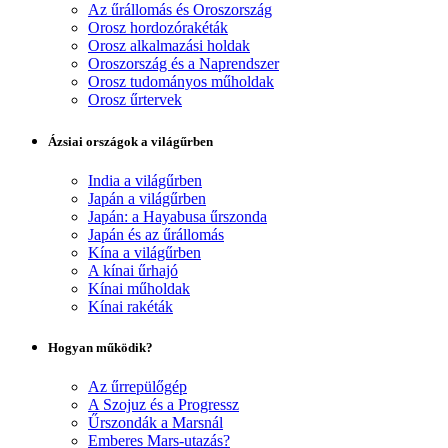
Az űrállomás és Oroszország
Orosz hordozórakéták
Orosz alkalmazási holdak
Oroszország és a Naprendszer
Orosz tudományos műholdak
Orosz űrtervek
Ázsiai országok a világűrben
India a világűrben
Japán a világűrben
Japán: a Hayabusa űrszonda
Japán és az űrállomás
Kína a világűrben
A kínai űrhajó
Kínai műholdak
Kínai rakéták
Hogyan működik?
Az űrrepülőgép
A Szojuz és a Progressz
Űrszondák a Marsnál
Emberes Mars-utazás?