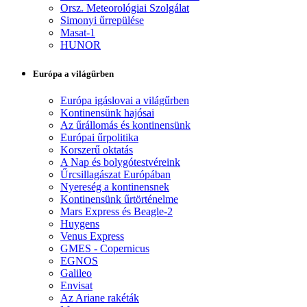
Orsz. Meteorológiai Szolgálat
Simonyi űrrepülése
Masat-1
HUNOR
Európa a világűrben
Európa igáslovai a világűrben
Kontinensünk hajósai
Az űrállomás és kontinensünk
Európai űrpolitika
Korszerű oktatás
A Nap és bolygótestvéreink
Űrcsillagászat Európában
Nyereség a kontinensnek
Kontinensünk űrtörténelme
Mars Express és Beagle-2
Huygens
Venus Express
GMES - Copernicus
EGNOS
Galileo
Envisat
Az Ariane rakéták