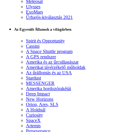
Meteosat
Ulysses
ExoMars
Űrhajós-kiválasztás 2021
Az Egyesült Államok a világűrben
Spirit és Opportunity
Cassini
A Space Shuttle program
A GPS rendszer
Amerika és az űrcsillagászat
Amerikai távérzékelő műholdak
Az űrállomás és az USA
Stardust
MESSENGER
Amerika hordozórakétái
Deep Impact
New Horizons
Orion, Ares, SLS
A Holdnál
Curiosity
SpaceX
Artemis
Perseverance