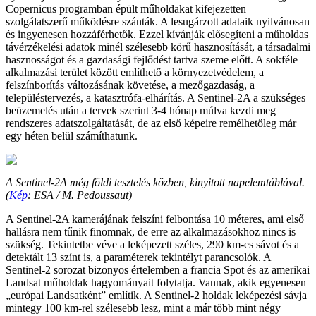
Copernicus programban épült műholdakat kifejezetten
szolgálatszerű működésre szánták. A lesugárzott adataik nyilvánosan
és ingyenesen hozzáférhetők. Ezzel kívánják elősegíteni a műholdas
távérzékelési adatok minél szélesebb körű hasznosítását, a társadalmi
hasznosságot és a gazdasági fejlődést tartva szeme előtt. A sokféle
alkalmazási terület között említhető a környezetvédelem, a
felszínborítás változásának követése, a mezőgazdaság, a
településtervezés, a katasztrófa-elhárítás. A Sentinel-2A a szükséges
beüzemelés után a tervek szerint 3-4 hónap múlva kezdi meg
rendszeres adatszolgáltatását, de az első képeire remélhetőleg már
egy héten belül számíthatunk.
A Sentinel-2A még földi tesztelés közben, kinyitott napelemtáblával.
(
Kép
: ESA / M. Pedoussaut)
A Sentinel-2A kamerájának felszíni felbontása 10 méteres, ami első
hallásra nem tűnik finomnak, de erre az alkalmazásokhoz nincs is
szükség. Tekintetbe véve a leképezett széles, 290 km-es sávot és a
detektált 13 színt is, a paraméterek tekintélyt parancsolók. A
Sentinel-2 sorozat bizonyos értelemben a francia Spot és az amerikai
Landsat műholdak hagyományait folytatja. Vannak, akik egyenesen
„európai Landsatként” említik. A Sentinel-2 holdak leképezési sávja
mintegy 100 km-rel szélesebb lesz, mint a már több mint négy