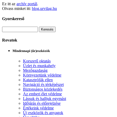
Ez itt az
archív portál
.
Olvass minket itt:
blog.urvilag.hu
Gyorskereső
Rovatok
Mindennapi (űr)eszközök
Korszerű oktatás
Üzlet és munkahely
Mezőgazdaság
Környezetünk védelme
Katasztrófák ellen
Navigáció és térképészet
Biztonságos közlekedés
Az emberi élet védelme
Lássuk és halljuk egymást
Időjárás és előrejelzése
Értékeink védelme
Új eszközök és anyagok