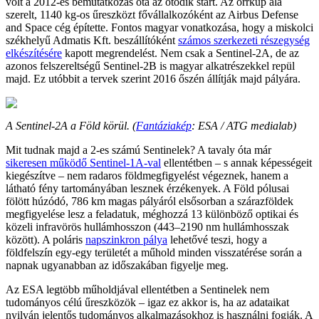
volt a 2012-es bemutatkozás óta az ötödik start. Az orrkúp alá
szerelt, 1140 kg-os űreszközt fővállalkozóként az Airbus Defense
and Space cég építette. Fontos magyar vonatkozása, hogy a miskolci
székhelyű Admatis Kft. beszállítóként
számos szerkezeti részegység
elkészítésére
kapott megrendelést. Nem csak a Sentinel-2A, de az
azonos felszereltségű Sentinel-2B is magyar alkatrészekkel repül
majd. Ez utóbbit a tervek szerint 2016 őszén állítják majd pályára.
A Sentinel-2A a Föld körül. (
Fantáziakép
: ESA / ATG medialab)
Mit tudnak majd a 2-es számú Sentinelek? A tavaly óta már
sikeresen működő Sentinel-1A-val
ellentétben – s annak képességeit
kiegészítve – nem radaros földmegfigyelést végeznek, hanem a
látható fény tartományában lesznek érzékenyek. A Föld pólusai
fölött húzódó, 786 km magas pályáról elsősorban a szárazföldek
megfigyelése lesz a feladatuk, méghozzá 13 különböző optikai és
közeli infravörös hullámhosszon (443–2190 nm hullámhosszak
között). A poláris
napszinkron pálya
lehetővé teszi, hogy a
földfelszín egy-egy területét a műhold minden visszatérése során a
napnak ugyanabban az időszakában figyelje meg.
Az ESA legtöbb műholdjával ellentétben a Sentinelek nem
tudományos célú űreszközök – igaz ez akkor is, ha az adataikat
nyilván jelentős tudományos alkalmazásokhoz is használni fogják. A