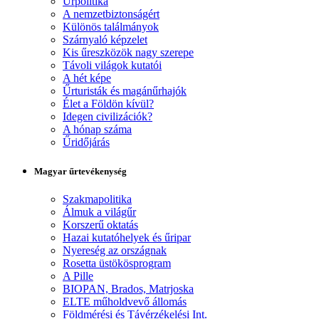
Űrpolitika
A nemzetbiztonságért
Különös találmányok
Szárnyaló képzelet
Kis űreszközök nagy szerepe
Távoli világok kutatói
A hét képe
Űrturisták és magánűrhajók
Élet a Földön kívül?
Idegen civilizációk?
A hónap száma
Űridőjárás
Magyar űrtevékenység
Szakmapolitika
Álmuk a világűr
Korszerű oktatás
Hazai kutatóhelyek és űripar
Nyereség az országnak
Rosetta üstökösprogram
A Pille
BIOPAN, Brados, Matrjoska
ELTE műholdvevő állomás
Földmérési és Távérzékelési Int.