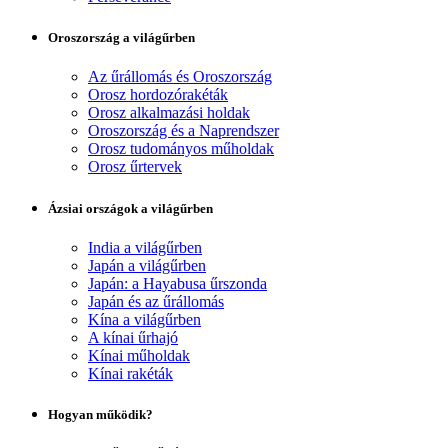
Oroszország a világűrben
Az űrállomás és Oroszország
Orosz hordozórakéták
Orosz alkalmazási holdak
Oroszország és a Naprendszer
Orosz tudományos műholdak
Orosz űrtervek
Ázsiai országok a világűrben
India a világűrben
Japán a világűrben
Japán: a Hayabusa űrszonda
Japán és az űrállomás
Kína a világűrben
A kínai űrhajó
Kínai műholdak
Kínai rakéták
Hogyan működik?