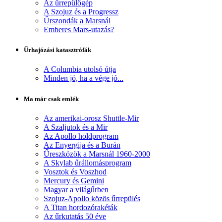
Az űrrepülőgép
A Szojuz és a Progressz
Űrszondák a Marsnál
Emberes Mars-utazás?
Űrhajózási katasztrófák
A Columbia utolsó útja
Minden jó, ha a vége jó...
Ma már csak emlék
Az amerikai-orosz Shuttle-Mir
A Szaljutok és a Mir
Az Apollo holdprogram
Az Enyergija és a Burán
Űreszközök a Marsnál 1960-2000
A Skylab űrállomásprogram
Vosztok és Voszhod
Mercury és Gemini
Magyar a világűrben
Szojuz-Apollo közös űrrepülés
A Titan hordozórakéták
Az űrkutatás 50 éve