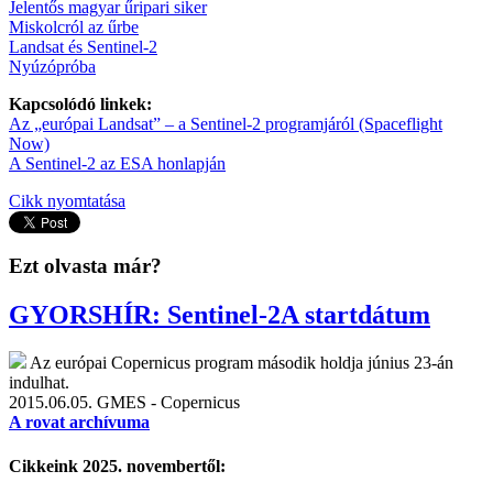
Jelentős magyar űripari siker
Miskolcról az űrbe
Landsat és Sentinel-2
Nyúzópróba
Kapcsolódó linkek:
Az „európai Landsat” – a Sentinel-2 programjáról (Spaceflight
Now)
A Sentinel-2 az ESA honlapján
Cikk nyomtatása
Ezt olvasta már?
GYORSHÍR: Sentinel-2A startdátum
Az európai Copernicus program második holdja június 23-án
indulhat.
2015.06.05.
GMES - Copernicus
A rovat archívuma
Cikkeink 2025. novembertől: