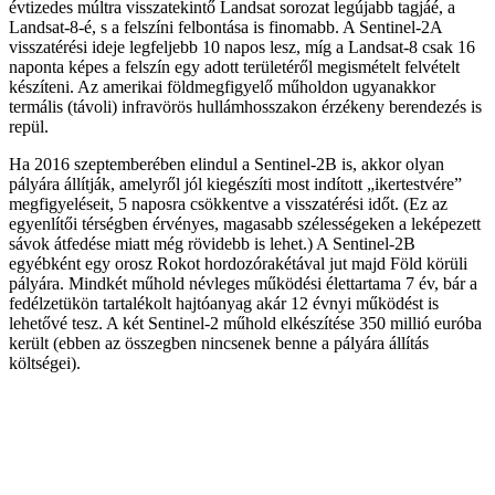
évtizedes múltra visszatekintő Landsat sorozat legújabb tagjáé, a
Landsat-8-é, s a felszíni felbontása is finomabb. A Sentinel-2A
visszatérési ideje legfeljebb 10 napos lesz, míg a Landsat-8 csak 16
naponta képes a felszín egy adott területéről megismételt felvételt
készíteni. Az amerikai földmegfigyelő műholdon ugyanakkor
termális (távoli) infravörös hullámhosszakon érzékeny berendezés is
repül.
Ha 2016 szeptemberében elindul a Sentinel-2B is, akkor olyan
pályára állítják, amelyről jól kiegészíti most indított „ikertestvére”
megfigyeléseit, 5 naposra csökkentve a visszatérési időt. (Ez az
egyenlítői térségben érvényes, magasabb szélességeken a leképezett
sávok átfedése miatt még rövidebb is lehet.) A Sentinel-2B
egyébként egy orosz Rokot hordozórakétával jut majd Föld körüli
pályára. Mindkét műhold névleges működési élettartama 7 év, bár a
fedélzetükön tartalékolt hajtóanyag akár 12 évnyi működést is
lehetővé tesz. A két Sentinel-2 műhold elkészítése 350 millió euróba
került (ebben az összegben nincsenek benne a pályára állítás
költségei).