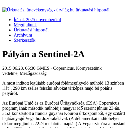
Írások 2025 novemberétől
Megújultunk
Űrkutatási hírportál
Archívum
Szerkesztők
Pályán a Sentinel-2A
2015.06.23. 06:30
GMES - Copernicus, Környezetünk
védelme, Mezőgazdaság
A most indított legújabb európai földmegfigyelő műhold 13 színben
„lát”, 290 km széles felszíni sávokat térképez majd fel poláris
pályáról.
Az Európai Unió és az Európai Űrügynökség (ESA) Copernicus
programjának második műholdja magyar idő szerint június 23-án,
3:52-kor startolt a francia guyanai Kourou űrközpontból, egy szilárd
hajtóanyagú Vega hordozórakétával. (A dél-amerikai indítóhelyen
ekkor még június 22-ét mutatott a naptár.) A Vega számára a mostani