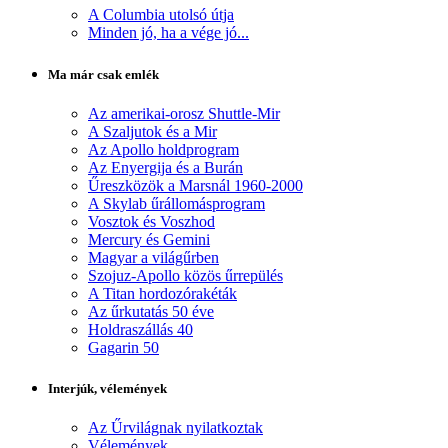
A Columbia utolsó útja
Minden jó, ha a vége jó...
Ma már csak emlék
Az amerikai-orosz Shuttle-Mir
A Szaljutok és a Mir
Az Apollo holdprogram
Az Enyergija és a Burán
Űreszközök a Marsnál 1960-2000
A Skylab űrállomásprogram
Vosztok és Voszhod
Mercury és Gemini
Magyar a világűrben
Szojuz-Apollo közös űrrepülés
A Titan hordozórakéták
Az űrkutatás 50 éve
Holdraszállás 40
Gagarin 50
Interjúk, vélemények
Az Űrvilágnak nyilatkoztak
Vélemények