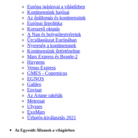
Európa igáslovai a világűrben
Kontinensünk hajósai
Az űrállomás és kontinensünk
Európai űrpolitika
Korszerű oktatás
A Nap és bolygótestvéreink
Űrcsillagászat Európában
Nyereség a kontinensnek
Kontinensünk űrtörténelme
Mars Express és Beagle-2
Huygens
Venus Express
GMES - Copernicus
EGNOS
Galileo
Envisat
Az Ariane rakéták
Meteosat
Ulysses
ExoMars
Űrhajós-kiválasztás 2021
Az Egyesült Államok a világűrben