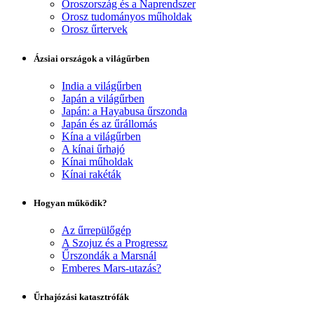
Oroszország és a Naprendszer
Orosz tudományos műholdak
Orosz űrtervek
Ázsiai országok a világűrben
India a világűrben
Japán a világűrben
Japán: a Hayabusa űrszonda
Japán és az űrállomás
Kína a világűrben
A kínai űrhajó
Kínai műholdak
Kínai rakéták
Hogyan működik?
Az űrrepülőgép
A Szojuz és a Progressz
Űrszondák a Marsnál
Emberes Mars-utazás?
Űrhajózási katasztrófák