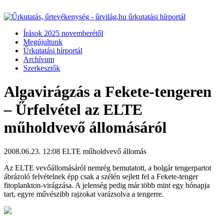
Írások 2025 novemberétől
Megújultunk
Űrkutatási hírportál
Archívum
Szerkesztők
Algavirágzás a Fekete-tengeren
– Űrfelvétel az ELTE
műholdvevő állomásáról
2008.06.23. 12:08
ELTE műholdvevő állomás
Az ELTE vevőállomásáról nemrég bemutatott, a bolgár tengerpartot
ábrázoló felvételnek épp csak a szélén sejlett fel a Fekete-tenger
fitoplankton-virágzása. A jelenség pedig már több mint egy hónapja
tart, egyre művészibb rajzokat varázsolva a tengerre.