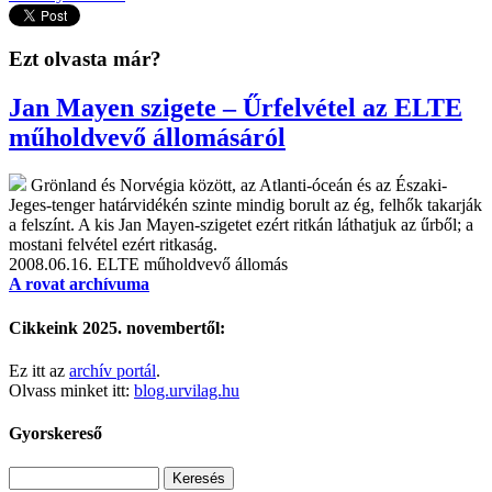
Ezt olvasta már?
Jan Mayen szigete – Űrfelvétel az ELTE
műholdvevő állomásáról
Grönland és Norvégia között, az Atlanti-óceán és az Északi-
Jeges-tenger határvidékén szinte mindig borult az ég, felhők takarják
a felszínt. A kis Jan Mayen-szigetet ezért ritkán láthatjuk az űrből; a
mostani felvétel ezért ritkaság.
2008.06.16.
ELTE műholdvevő állomás
A rovat archívuma
Cikkeink 2025. novembertől:
Ez itt az
archív portál
.
Olvass minket itt:
blog.urvilag.hu
Gyorskereső