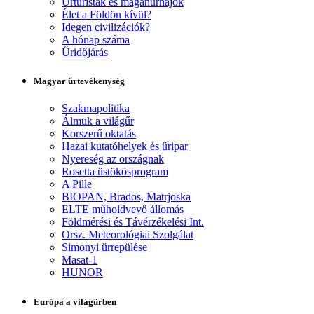
Űrturisták és magánűrhajók
Élet a Földön kívül?
Idegen civilizációk?
A hónap száma
Űridőjárás
Magyar űrtevékenység
Szakmapolitika
Álmuk a világűr
Korszerű oktatás
Hazai kutatóhelyek és űripar
Nyereség az országnak
Rosetta üstökösprogram
A Pille
BIOPAN, Brados, Matrjoska
ELTE műholdvevő állomás
Földmérési és Távérzékelési Int.
Orsz. Meteorológiai Szolgálat
Simonyi űrrepülése
Masat-1
HUNOR
Európa a világűrben