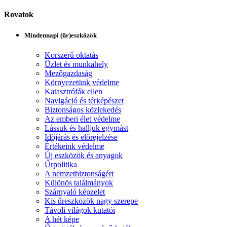
Rovatok
Mindennapi (űr)eszközök
Korszerű oktatás
Üzlet és munkahely
Mezőgazdaság
Környezetünk védelme
Katasztrófák ellen
Navigáció és térképészet
Biztonságos közlekedés
Az emberi élet védelme
Lássuk és halljuk egymást
Időjárás és előrejelzése
Értékeink védelme
Új eszközök és anyagok
Űrpolitika
A nemzetbiztonságért
Különös találmányok
Szárnyaló képzelet
Kis űreszközök nagy szerepe
Távoli világok kutatói
A hét képe