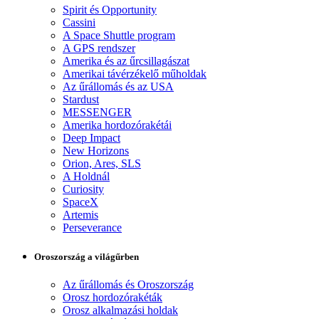
Spirit és Opportunity
Cassini
A Space Shuttle program
A GPS rendszer
Amerika és az űrcsillagászat
Amerikai távérzékelő műholdak
Az űrállomás és az USA
Stardust
MESSENGER
Amerika hordozórakétái
Deep Impact
New Horizons
Orion, Ares, SLS
A Holdnál
Curiosity
SpaceX
Artemis
Perseverance
Oroszország a világűrben
Az űrállomás és Oroszország
Orosz hordozórakéták
Orosz alkalmazási holdak