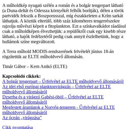
A műholdkép nyugati szélén a román és a bolgár tengerpart látható
(a Duna-deltát és Odessza környékét felhők borítják), délen a török
partvidék fekszik a Boszporusszal, míg északkeleten a Krím sarkát
láthatjuk. A köztük elterülő, több száz kilométeres tengerrészekre
rajzolja művészi képeit a fitoplankton. Ezt a színkavalkádot ráadásul
csak a műholdképen élvezhetjük: a repülőkről csak egy kisebb része
látható, a hajók fedélzetéről pedig csak annyit észlelhetünk, hogy a
hullámok színe megváltozott.
A Terra műhold MODIS-rendszerének felvételét június 18-án
rögzítettük az ELTE műholdvevő állomásán.
Timár Gábor – Kern Anikó (ELTE)
Kapcsolódó cikkek:
A bolgár tengerpart – Űrfelvétel az ELTE műholdvevő állomásáról
Az idei első európai planktonvirágzás – Űrfelvétel az ELTE
műholdvevő állomásáról
Dzserba és a virágzó Gabèsi-öböl – Űrfelvétel az ELTE
műholdvevő állomásáról
Megfestett áramlatok a Norvég-tengeren - Űrfelvétel az ELTE
műholdvevő állomásáról
Az óceán „virágzása”
Cikk nyomtatása