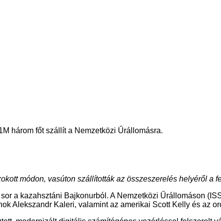
1M három főt szállít a Nemzetközi Űrállomásra.
okott módon, vasúton szállították az összeszerelés helyéről a f
rült sor a kazahsztáni Bajkonurból. A Nemzetközi Űrállomáson (
nok Alekszandr Kaleri, valamint az amerikai Scott Kelly és az o