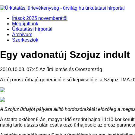
Írások 2025 novemberétől
Megújultunk
Űrkutatási hírportál
Archívum
Szerkesztők
Egy vadonatúj Szojuz indult
2010.10.08. 07:45
Az űrállomás és Oroszország
Az új orosz űrhajó-generáció első képviselője, a Szojuz TMA-0
A Szojuz űrhajót pályára állító hordozórakétát előzőleg a megsz
A startra október 8-án, magyar idő szerint hajnali 1:10-kor ke
napig tartó utazás után csatlakozó űrhajósok: az orosz parancs