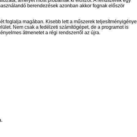
áltozata, amelyet most próbálnak ki először. A rendszerek egy
ez használandó berendezések azonban akkor fognak először
sét foglalja magában. Kisebb lett a műszerek teljesítményigénye
lület. Nem csak a fedélzeti számítógépet, de a programot is
kényelmes átmenetet a régi rendszerről az újra.
a.