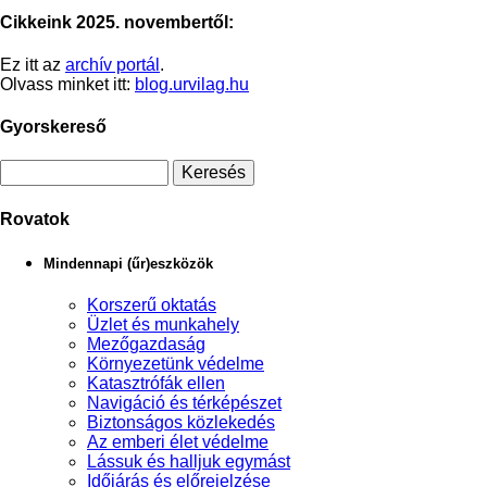
Cikkeink 2025. novembertől:
Ez itt az
archív portál
.
Olvass minket itt:
blog.urvilag.hu
Gyorskereső
Rovatok
Mindennapi (űr)eszközök
Korszerű oktatás
Üzlet és munkahely
Mezőgazdaság
Környezetünk védelme
Katasztrófák ellen
Navigáció és térképészet
Biztonságos közlekedés
Az emberi élet védelme
Lássuk és halljuk egymást
Időjárás és előrejelzése