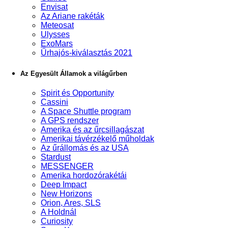
Envisat
Az Ariane rakéták
Meteosat
Ulysses
ExoMars
Űrhajós-kiválasztás 2021
Az Egyesült Államok a világűrben
Spirit és Opportunity
Cassini
A Space Shuttle program
A GPS rendszer
Amerika és az űrcsillagászat
Amerikai távérzékelő műholdak
Az űrállomás és az USA
Stardust
MESSENGER
Amerika hordozórakétái
Deep Impact
New Horizons
Orion, Ares, SLS
A Holdnál
Curiosity