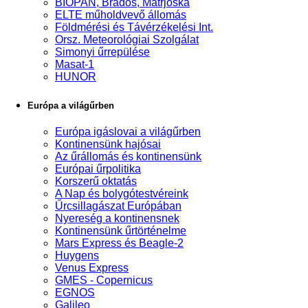
BIOPAN, Brados, Matrjoska
ELTE műholdvevő állomás
Földmérési és Távérzékelési Int.
Orsz. Meteorológiai Szolgálat
Simonyi űrrepülése
Masat-1
HUNOR
Európa a világűrben
Európa igáslovai a világűrben
Kontinensünk hajósai
Az űrállomás és kontinensünk
Európai űrpolitika
Korszerű oktatás
A Nap és bolygótestvéreink
Űrcsillagászat Európában
Nyereség a kontinensnek
Kontinensünk űrtörténelme
Mars Express és Beagle-2
Huygens
Venus Express
GMES - Copernicus
EGNOS
Galileo