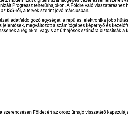
ett, modernizált digitális számítógépes vezérléssel felszerelt v
ernizált Progressz teherűrhajókon. A Földre való visszatérésh
az ISS-ről, a tervek szerint jövő márciusban.
lzeti adatfeldolgozó egységet, a repülési elektronika jobb hűté
s jelentősek, megváltozott a számítógépes képernyő és kezelőfe
ztessenek a régiekre, vagyis az űrhajósok számára biztosítsák a 
szerencsésen Földet ért az orosz űrhajó visszatérő kapszuláj