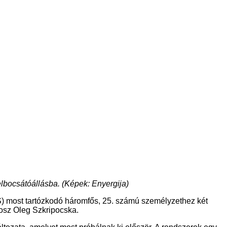
elbocsátóállásba. (Képek: Enyergija)
ISS) most tartózkodó háromfős, 25. számú személyzethez két
rosz Oleg Szkripocska.