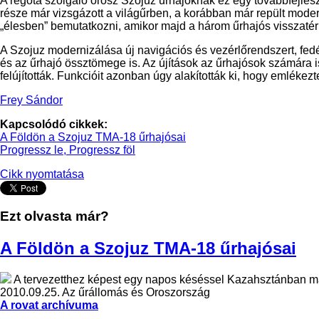
A régóta szolgáló orosz Szojuz űrhajóknak ez egy továbbfejleszt
része már vizsgázott a világűrben, a korábban már repült mod
„élesben” bemutatkozni, amikor majd a három űrhajós visszatér 
A Szojuz modernizálása új navigációs és vezérlőrendszert, fedé
és az űrhajó össztömege is. Az újítások az űrhajósok számára i
felújították. Funkcióit azonban úgy alakították ki, hogy emléke
Frey Sándor
Kapcsolódó cikkek:
A Földön a Szojuz TMA-18 űrhajósai
Progressz le, Progressz föl
Cikk nyomtatása
Ezt olvasta már?
A Földön a Szojuz TMA-18 űrhajósai
A tervezetthez képest egy napos késéssel Kazahsztánban ma 
2010.09.25.
Az űrállomás és Oroszország
A rovat archívuma