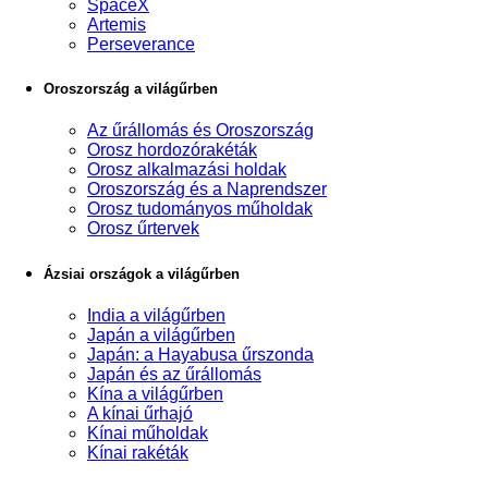
SpaceX
Artemis
Perseverance
Oroszország a világűrben
Az űrállomás és Oroszország
Orosz hordozórakéták
Orosz alkalmazási holdak
Oroszország és a Naprendszer
Orosz tudományos műholdak
Orosz űrtervek
Ázsiai országok a világűrben
India a világűrben
Japán a világűrben
Japán: a Hayabusa űrszonda
Japán és az űrállomás
Kína a világűrben
A kínai űrhajó
Kínai műholdak
Kínai rakéták