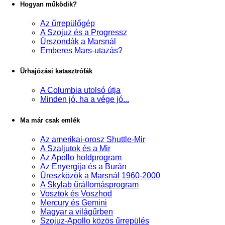
Hogyan működik?
Az űrrepülőgép
A Szojuz és a Progressz
Űrszondák a Marsnál
Emberes Mars-utazás?
Űrhajózási katasztrófák
A Columbia utolsó útja
Minden jó, ha a vége jó...
Ma már csak emlék
Az amerikai-orosz Shuttle-Mir
A Szaljutok és a Mir
Az Apollo holdprogram
Az Enyergija és a Burán
Űreszközök a Marsnál 1960-2000
A Skylab űrállomásprogram
Vosztok és Voszhod
Mercury és Gemini
Magyar a világűrben
Szojuz-Apollo közös űrrepülés