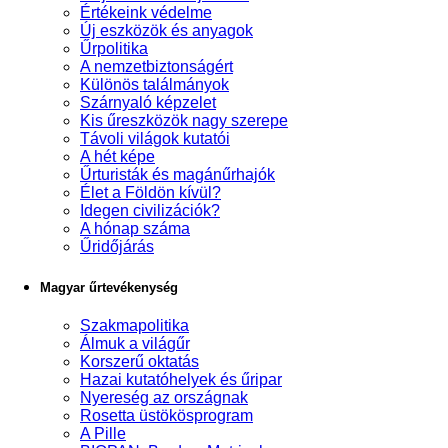
Értékeink védelme
Új eszközök és anyagok
Űrpolitika
A nemzetbiztonságért
Különös találmányok
Szárnyaló képzelet
Kis űreszközök nagy szerepe
Távoli világok kutatói
A hét képe
Űrturisták és magánűrhajók
Élet a Földön kívül?
Idegen civilizációk?
A hónap száma
Űridőjárás
Magyar űrtevékenység
Szakmapolitika
Álmuk a világűr
Korszerű oktatás
Hazai kutatóhelyek és űripar
Nyereség az országnak
Rosetta üstökösprogram
A Pille