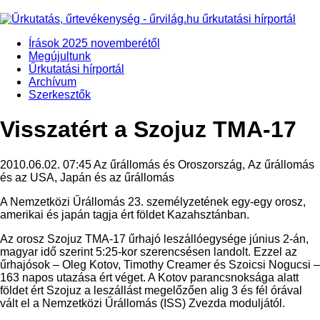
Írások 2025 novemberétől
Megújultunk
Űrkutatási hírportál
Archívum
Szerkesztők
Visszatért a Szojuz TMA-17
2010.06.02. 07:45
Az űrállomás és Oroszország, Az űrállomás
és az USA, Japán és az űrállomás
A Nemzetközi Űrállomás 23. személyzetének egy-egy orosz,
amerikai és japán tagja ért földet Kazahsztánban.
Az orosz Szojuz TMA-17 űrhajó leszállóegysége június 2-án,
magyar idő szerint 5:25-kor szerencsésen landolt. Ezzel az
űrhajósok – Oleg Kotov, Timothy Creamer és Szoicsi Nogucsi –
163 napos utazása ért véget. A Kotov parancsnoksága alatt
földet ért Szojuz a leszállást megelőzően alig 3 és fél órával
vált el a Nemzetközi Űrállomás (ISS) Zvezda moduljától.