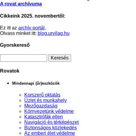
A rovat archívuma
Cikkeink 2025. novembertől:
Ez itt az
archív portál
.
Olvass minket itt:
blog.urvilag.hu
Gyorskereső
Rovatok
Mindennapi (űr)eszközök
Korszerű oktatás
Üzlet és munkahely
Mezőgazdaság
Környezetünk védelme
Katasztrófák ellen
Navigáció és térképészet
Biztonságos közlekedés
Az emberi élet védelme