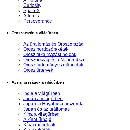
A Holdnál
Curiosity
SpaceX
Artemis
Perseverance
Oroszország a világűrben
Az űrállomás és Oroszország
Orosz hordozórakéták
Orosz alkalmazási holdak
Oroszország és a Naprendszer
Orosz tudományos műholdak
Orosz űrtervek
Ázsiai országok a világűrben
India a világűrben
Japán a világűrben
Japán: a Hayabusa űrszonda
Japán és az űrállomás
Kína a világűrben
A kínai űrhajó
Kínai műholdak
Kínai rakéták