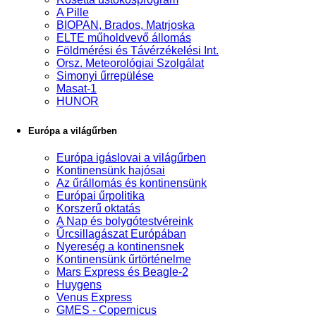
A Pille
BIOPAN, Brados, Matrjoska
ELTE műholdvevő állomás
Földmérési és Távérzékelési Int.
Orsz. Meteorológiai Szolgálat
Simonyi űrrepülése
Masat-1
HUNOR
Európa a világűrben
Európa igáslovai a világűrben
Kontinensünk hajósai
Az űrállomás és kontinensünk
Európai űrpolitika
Korszerű oktatás
A Nap és bolygótestvéreink
Űrcsillagászat Európában
Nyereség a kontinensnek
Kontinensünk űrtörténelme
Mars Express és Beagle-2
Huygens
Venus Express
GMES - Copernicus