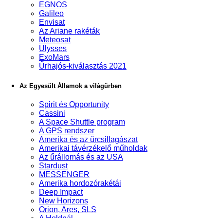
EGNOS
Galileo
Envisat
Az Ariane rakéták
Meteosat
Ulysses
ExoMars
Űrhajós-kiválasztás 2021
Az Egyesült Államok a világűrben
Spirit és Opportunity
Cassini
A Space Shuttle program
A GPS rendszer
Amerika és az űrcsillagászat
Amerikai távérzékelő műholdak
Az űrállomás és az USA
Stardust
MESSENGER
Amerika hordozórakétái
Deep Impact
New Horizons
Orion, Ares, SLS