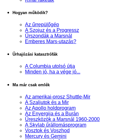
Hogyan működik?
Az űrrepülőgép
A Szojuz és a Progressz
Űrszondák a Marsnál
Emberes Mars-utazás?
Űrhajózási katasztrófák
A Columbia utolsó útja
Minden jó, ha a vége jó...
Ma már csak emlék
Az amerikai-orosz Shuttle-Mir
A Szaljutok és a Mir
Az Apollo holdprogram
Az Enyergija és a Burán
Űreszközök a Marsnál 1960-2000
A Skylab űrállomásprogram
Vosztok és Voszhod
Mercury és Gemini