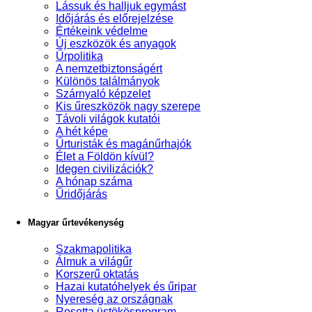
Lássuk és halljuk egymást
Időjárás és előrejelzése
Értékeink védelme
Új eszközök és anyagok
Űrpolitika
A nemzetbiztonságért
Különös találmányok
Szárnyaló képzelet
Kis űreszközök nagy szerepe
Távoli világok kutatói
A hét képe
Űrturisták és magánűrhajók
Élet a Földön kívül?
Idegen civilizációk?
A hónap száma
Űridőjárás
Magyar űrtevékenység
Szakmapolitika
Álmuk a világűr
Korszerű oktatás
Hazai kutatóhelyek és űripar
Nyereség az országnak
Rosetta üstökösprogram