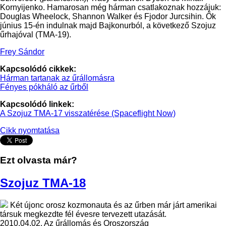
Kornyijenko. Hamarosan még hárman csatlakoznak hozzájuk:
Douglas Wheelock, Shannon Walker és Fjodor Jurcsihin. Ők
június 15-én indulnak majd Bajkonurból, a következő Szojuz
űrhajóval (TMA-19).
Frey Sándor
Kapcsolódó cikkek:
Hárman tartanak az űrállomásra
Fényes pókháló az űrből
Kapcsolódó linkek:
A Szojuz TMA-17 visszatérése (Spaceflight Now)
Cikk nyomtatása
Ezt olvasta már?
Szojuz TMA-18
Két újonc orosz kozmonauta és az űrben már járt amerikai
társuk megkezdte fél évesre tervezett utazását.
2010.04.02.
Az űrállomás és Oroszország