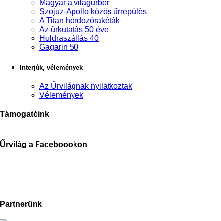
Magyar a világűrben
Szojuz-Apollo közös űrrepülés
A Titan hordozórakéták
Az űrkutatás 50 éve
Holdraszállás 40
Gagarin 50
Interjúk, vélemények
Az Űrvilágnak nyilatkoztak
Vélemények
Támogatóink
Űrvilág a Faceboookon
Partnerünk