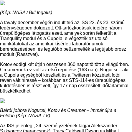
(Kép: NASA / Bill Ingalls)
A tavaly december végén indult trió az ISS 22. és 23. számú
legénységeben dolgozott. Ott-tartózkodásuk idejére három
űrrepülőgépes látogatás esett, amelyek során felkerült a
Tranquility modul és a Cupola, elvégezték az utolsó
munkálatokat az amerikai kísérleti laboratóriumok
berendezésében, és legutóbb beüzemelték a legújabb orosz
modult (Rasszvet).
Kotov eddigi két útján összesen 360 napot töltött a világűrben.
Creamernek ez volt az első repülése (163 nap). Nogucsi – aki
a Cupola egységből készített és a Twitteren közzétett fotói
révén vált híressé – korábban az STS-114-es űrrepülőgépes
küldetésben is részt vett, így 177 nap összesített időtartammal
büszkélkedhet.
Balról jobbra Nogucsi, Kotov és Creamer – immár újra a
Földön (Kép: NASA TV)
Az ISS jelenlegi, 24. személyzetének tagjai Alekszander
Szkvorcov (parancsnok), Tracy Caldwell Dyson és Mihail