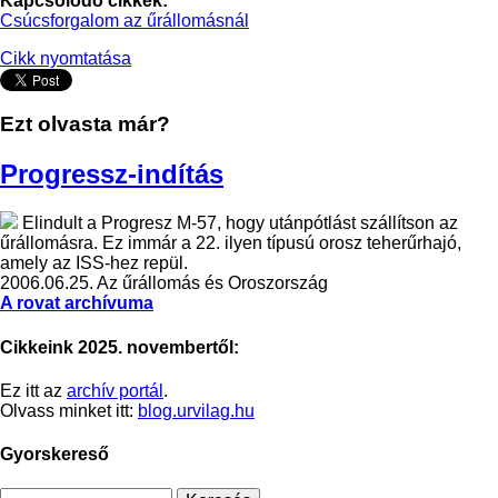
Kapcsolódó cikkek:
Csúcsforgalom az űrállomásnál
Cikk nyomtatása
Ezt olvasta már?
Progressz-indítás
Elindult a Progresz M-57, hogy utánpótlást szállítson az
űrállomásra. Ez immár a 22. ilyen típusú orosz teherűrhajó,
amely az ISS-hez repül.
2006.06.25.
Az űrállomás és Oroszország
A rovat archívuma
Cikkeink 2025. novembertől:
Ez itt az
archív portál
.
Olvass minket itt:
blog.urvilag.hu
Gyorskereső