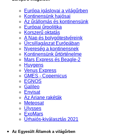
Európa igáslovai a világűrben
Kontinensünk hajósai
Az űrállomás és kontinensünk
Európai űrpolitika
Korszerű oktatás
A Nap és bolygótestvéreink
Űrcsillagászat Európában
Nyereség a kontinensnek
Kontinensünk űrtörténelme
Mars Express és Beagle-2
Huygens
Venus Express
GMES - Copernicus
EGNOS
Galileo
Envisat
Az Ariane rakéták
Meteosat
Ulysses
ExoMars
Űrhajós-kiválasztás 2021
Az Egyesült Államok a világűrben