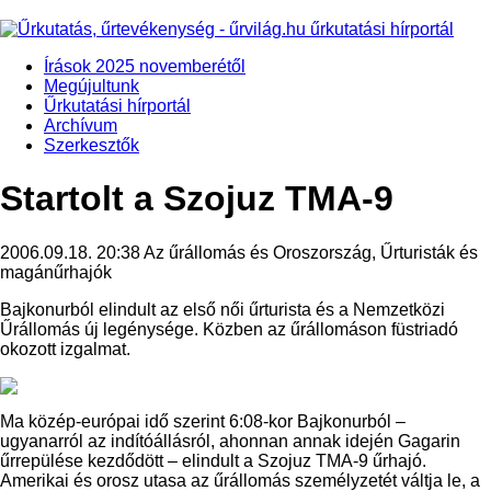
Írások 2025 novemberétől
Megújultunk
Űrkutatási hírportál
Archívum
Szerkesztők
Startolt a Szojuz TMA-9
2006.09.18. 20:38
Az űrállomás és Oroszország, Űrturisták és
magánűrhajók
Bajkonurból elindult az első női űrturista és a Nemzetközi
Űrállomás új legénysége. Közben az űrállomáson füstriadó
okozott izgalmat.
Ma közép-európai idő szerint 6:08-kor Bajkonurból –
ugyanarról az indítóállásról, ahonnan annak idején Gagarin
űrrepülése kezdődött – elindult a Szojuz TMA-9 űrhajó.
Amerikai és orosz utasa az űrállomás személyzetét váltja le, a