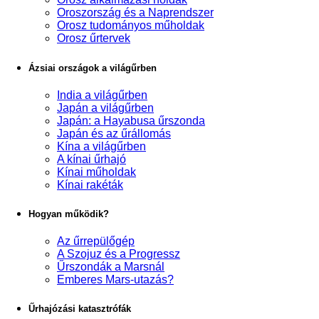
Oroszország és a Naprendszer
Orosz tudományos műholdak
Orosz űrtervek
Ázsiai országok a világűrben
India a világűrben
Japán a világűrben
Japán: a Hayabusa űrszonda
Japán és az űrállomás
Kína a világűrben
A kínai űrhajó
Kínai műholdak
Kínai rakéták
Hogyan működik?
Az űrrepülőgép
A Szojuz és a Progressz
Űrszondák a Marsnál
Emberes Mars-utazás?
Űrhajózási katasztrófák