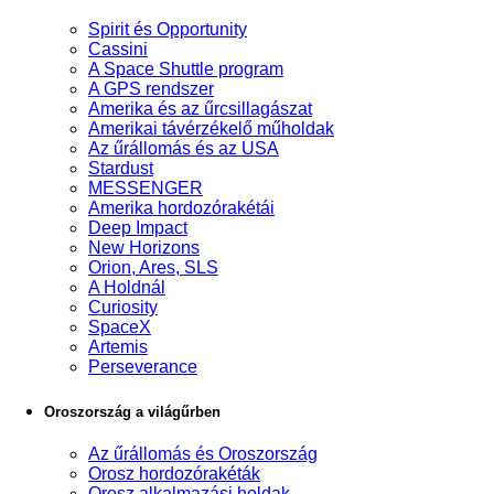
Spirit és Opportunity
Cassini
A Space Shuttle program
A GPS rendszer
Amerika és az űrcsillagászat
Amerikai távérzékelő műholdak
Az űrállomás és az USA
Stardust
MESSENGER
Amerika hordozórakétái
Deep Impact
New Horizons
Orion, Ares, SLS
A Holdnál
Curiosity
SpaceX
Artemis
Perseverance
Oroszország a világűrben
Az űrállomás és Oroszország
Orosz hordozórakéták
Orosz alkalmazási holdak