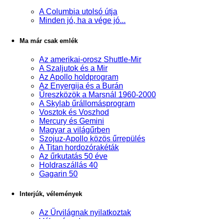
A Columbia utolsó útja
Minden jó, ha a vége jó...
Ma már csak emlék
Az amerikai-orosz Shuttle-Mir
A Szaljutok és a Mir
Az Apollo holdprogram
Az Enyergija és a Burán
Űreszközök a Marsnál 1960-2000
A Skylab űrállomásprogram
Vosztok és Voszhod
Mercury és Gemini
Magyar a világűrben
Szojuz-Apollo közös űrrepülés
A Titan hordozórakéták
Az űrkutatás 50 éve
Holdraszállás 40
Gagarin 50
Interjúk, vélemények
Az Űrvilágnak nyilatkoztak