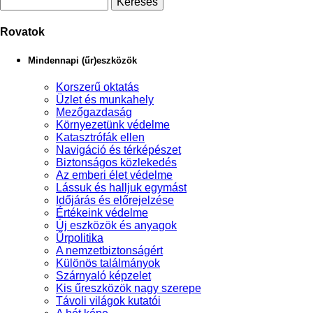
Rovatok
Mindennapi (űr)eszközök
Korszerű oktatás
Üzlet és munkahely
Mezőgazdaság
Környezetünk védelme
Katasztrófák ellen
Navigáció és térképészet
Biztonságos közlekedés
Az emberi élet védelme
Lássuk és halljuk egymást
Időjárás és előrejelzése
Értékeink védelme
Új eszközök és anyagok
Űrpolitika
A nemzetbiztonságért
Különös találmányok
Szárnyaló képzelet
Kis űreszközök nagy szerepe
Távoli világok kutatói