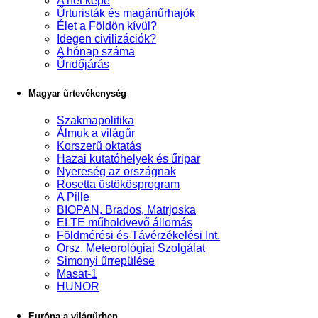
A hét képe
Űrturisták és magánűrhajók
Élet a Földön kívül?
Idegen civilizációk?
A hónap száma
Űridőjárás
Magyar űrtevékenység
Szakmapolitika
Álmuk a világűr
Korszerű oktatás
Hazai kutatóhelyek és űripar
Nyereség az országnak
Rosetta üstökösprogram
A Pille
BIOPAN, Brados, Matrjoska
ELTE műholdvevő állomás
Földmérési és Távérzékelési Int.
Orsz. Meteorológiai Szolgálat
Simonyi űrrepülése
Masat-1
HUNOR
Európa a világűrben