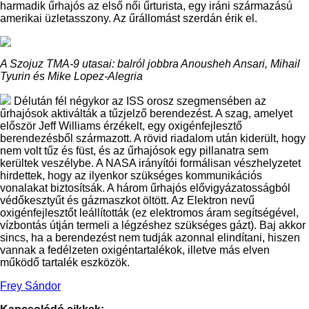
harmadik űrhajós az első női űrturista, egy iráni származású
amerikai üzletasszony. Az űrállomást szerdán érik el.
A Szojuz TMA-9 utasai: balról jobbra Anousheh Ansari, Mihail
Tyurin és Mike Lopez-Alegria
Délután fél négykor az ISS orosz szegmensében az
űrhajósok aktiválták a tűzjelző berendezést. A szag, amelyet
először Jeff Williams érzékelt, egy oxigénfejlesztő
berendezésből származott. A rövid riadalom után kiderült, hogy
nem volt tűz és füst, és az űrhajósok egy pillanatra sem
kerültek veszélybe. A NASA irányítói formálisan vészhelyzetet
hirdettek, hogy az ilyenkor szükséges kommunikációs
vonalakat biztosítsák. A három űrhajós elővigyázatosságból
védőkesztyűt és gázmaszkot öltött. Az Elektron nevű
oxigénfejlesztőt leállították (ez elektromos áram segítségével,
vízbontás útján termeli a légzéshez szükséges gázt). Baj akkor
sincs, ha a berendezést nem tudják azonnal elindítani, hiszen
vannak a fedélzeten oxigéntartalékok, illetve más elven
működő tartalék eszközök.
Frey Sándor